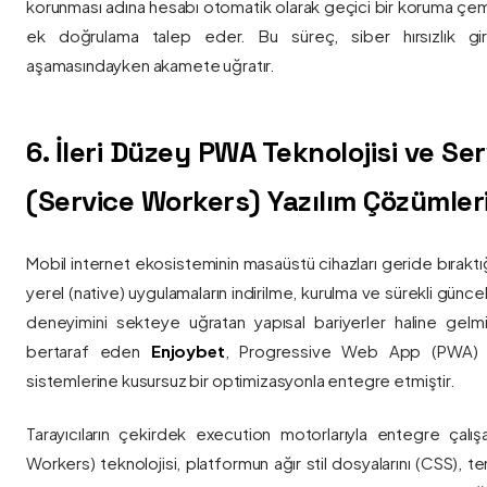
korunması adına hesabı otomatik olarak geçici bir koruma çemb
ek doğrulama talep eder. Bu süreç, siber hırsızlık gir
aşamasındayken akamete uğratır.
6. İleri Düzey PWA Teknolojisi ve Serv
(Service Workers) Yazılım Çözümler
Mobil internet ekosisteminin masaüstü cihazları geride bırak
yerel (native) uygulamaların indirilme, kurulma ve sürekli günce
deneyimini sekteye uğratan yapısal bariyerler haline gelm
bertaraf eden
Enjoybet
, Progressive Web App (PWA) mim
sistemlerine kusursuz bir optimizasyonla entegre etmiştir.
Tarayıcıların çekirdek execution motorlarıyla entegre çalışa
Workers) teknolojisi, platformun ağır stil dosyalarını (CSS), t