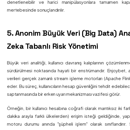
denetlenebilir ve harici manipülasyonlara tamamen kapa
mertebesinde sonuçlandırılır.
5. Anonim Büyük Veri (Big Data) Ana
Zeka Tabanlı Risk Yönetimi
Büyük veri analitiği, kullanıcı davranış kalıplarının çözümlenm
sürdürülmesi noktasında hayati bir enstrümandır. Enjoybet,
verileri gerçek zamanlı stream işleme motorları (Apache Flink /
eder. Bu süreç, kullanıcıların hesap güvenliğini tehdit edebile
saptanmasında bir erken uyarı mekanizması vazifesi görür.
Örneğin, bir kullanıcı hesabına coğrafi olarak mantıksız iki fa
dakika arayla farklı ülkelerden) erişim isteği geldiğinde, yap
motoru durumu anında "şüpheli işlem" olarak sınıflandırır. Si