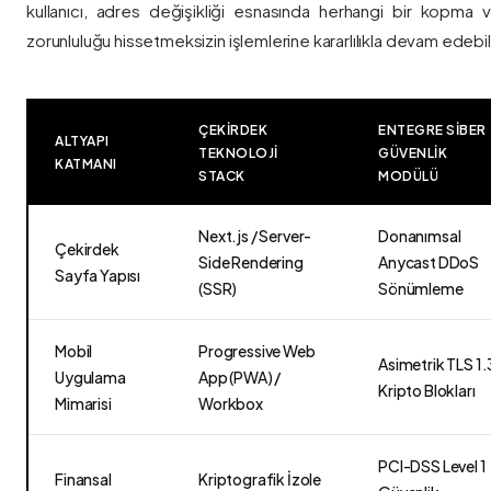
kullanıcı, adres değişikliği esnasında herhangi bir kopma
zorunluluğu hissetmeksizin işlemlerine kararlılıkla devam edebili
ÇEKIRDEK
ENTEGRE SIBER
ALTYAPI
TEKNOLOJI
GÜVENLIK
KATMANI
STACK
MODÜLÜ
Next.js / Server-
Donanımsal
Çekirdek
Side Rendering
Anycast DDoS
Sayfa Yapısı
(SSR)
Sönümleme
Mobil
Progressive Web
Asimetrik TLS 1.
Uygulama
App (PWA) /
Kripto Blokları
Mimarisi
Workbox
PCI-DSS Level 1
Finansal
Kriptografik İzole