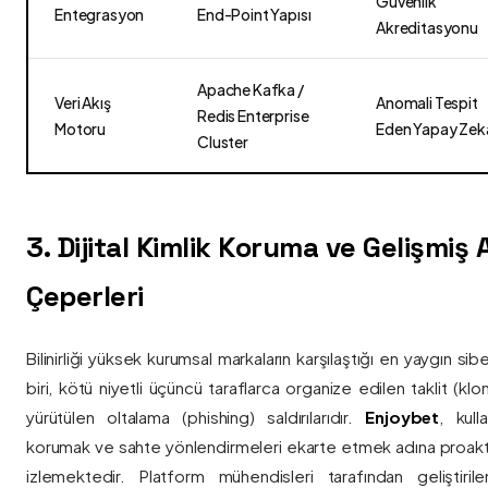
Güvenlik
Entegrasyon
End-Point Yapısı
Akreditasyonu
Apache Kafka /
Veri Akış
Anomali Tespit
Redis Enterprise
Motoru
Eden Yapay Zek
Cluster
3. Dijital Kimlik Koruma ve Gelişmiş
Çeperleri
Bilinirliği yüksek kurumsal markaların karşılaştığı en yaygın si
biri, kötü niyetli üçüncü taraflarca organize edilen taklit (kl
yürütülen oltalama (phishing) saldırılarıdır.
Enjoybet
, kulla
korumak ve sahte yönlendirmeleri ekarte etmek adına proaktif 
izlemektedir. Platform mühendisleri tarafından geliştiri