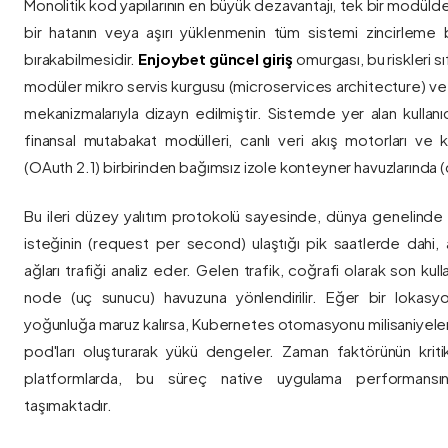
Monolitik kod yapılarının en büyük dezavantajı, tek bir modül
bir hatanın veya aşırı yüklenmenin tüm sistemi zincirleme 
bırakabilmesidir.
Enjoybet güncel giriş
omurgası, bu riskleri 
modüler mikro servis kurgusu (microservices architecture) 
mekanizmalarıyla dizayn edilmiştir. Sistemde yer alan kullanıcı
finansal mutabakat modülleri, canlı veri akış motorları ve k
(OAuth 2.1) birbirinden bağımsız izole konteyner havuzlarında (co
Bu ileri düzey yalıtım protokolü sayesinde, dünya genelinde a
isteğinin (request per second) ulaştığı pik saatlerde dahi, 
ağları trafiği analiz eder. Gelen trafik, coğrafi olarak son ku
node (uç sunucu) havuzuna yönlendirilir. Eğer bir lokasy
yoğunluğa maruz kalırsa, Kubernetes otomasyonu milisaniyeler
pod'ları oluşturarak yükü dengeler. Zaman faktörünün kriti
platformlarda, bu süreç native uygulama performansını
taşımaktadır.