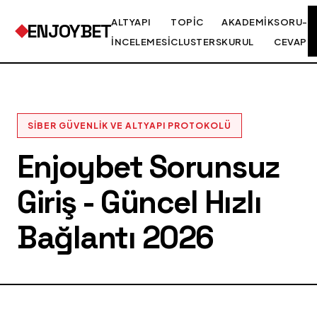
ALTYAPI
TOPIC
AKADEMIK
SORU-
ENJOYBET
İNCELEMESI
CLUSTERS
KURUL
CEVAP
SIBER GÜVENLIK VE ALTYAPI PROTOKOLÜ
Enjoybet Sorunsuz
Giriş - Güncel Hızlı
Bağlantı 2026