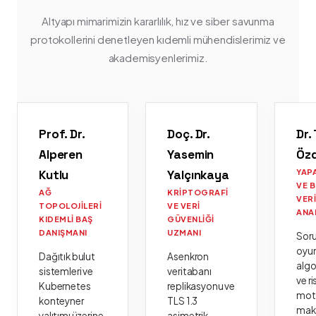
Altyapı mimarimizin kararlılık, hız ve siber savunma
protokollerini denetleyen kıdemli mühendislerimiz ve
akademisyenlerimiz.
Prof. Dr.
Doç. Dr.
Dr.
Alperen
Yasemin
Öz
Kutlu
Yalçınkaya
YAP
VE 
AĞ
KRIPTOGRAFI
VER
TOPOLOJILERI
VE VERI
ANA
KIDEMLI BAŞ
GÜVENLIĞI
DANIŞMANI
UZMANI
Sor
oyu
Dağıtık bulut
Asenkron
algo
sistemleri ve
veritabanı
ve ri
Kubernetes
replikasyonu ve
moto
konteyner
TLS 1.3
mak
yalıtımı üzerine
asimetrik