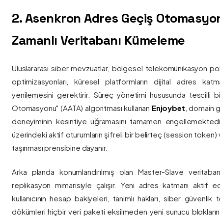
2. Asenkron Adres Geçiş Otomasyo
Zamanlı Veritabanı Kümeleme
Uluslararası siber mevzuatlar, bölgesel telekomünikasyon poli
optimizasyonları, küresel platformların dijital adres katmanl
yenilemesini gerektirir. Süreç yönetimi hususunda tescilli
Otomasyonu" (AATA) algoritması kullanan
Enjoybet
, domain g
deneyiminin kesintiye uğramasını tamamen engellemekted
üzerindeki aktif oturumların şifreli bir belirteç (session token)
taşınması prensibine dayanır.
Arka planda konumlandırılmış olan Master-Slave veritaban
replikasyon mimarisiyle çalışır. Yeni adres katmanı aktif edi
kullanıcının hesap bakiyeleri, tanımlı hakları, siber güvenlik
dökümleri hiçbir veri paketi eksilmeden yeni sunucu blokların