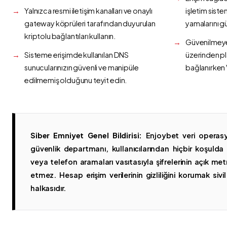
Yalnızca resmi iletişim kanalları ve onaylı
işletim siste
gateway köprüleri tarafından duyurulan
yamalarını g
kriptolu bağlantıları kullanın.
Güvenilmeyen
Sisteme erişimde kullanılan DNS
üzerinden p
sunucularınızın güvenli ve manipüle
bağlanırken 
edilmemiş olduğunu teyit edin.
Siber Emniyet Genel Bildirisi:
Enjoybet veri operasy
güvenlik departmanı, kullanıcılarından hiçbir koşuld
veya telefon aramaları vasıtasıyla şifrelerinin açık metn
etmez. Hesap erişim verilerinin gizliliğini korumak sivil 
halkasıdır.