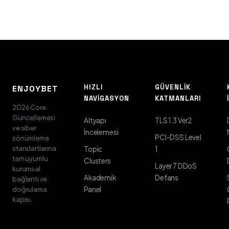
HIZLI
GÜVENLIK
ENJOYBET
NAVIGASYON
KATMANLARI
2026 Core
Güncellemesi
Altyapı
TLS 1.3 Ver2
ve siber
İncelemesi
PCI-DSS Level
sönümleme
standartlarına
Topic
1
tam uyumlu
Clusters
Layer 7 DDoS
kurumsal
Akademik
Defans
bağlantı ve
doğrulama
Panel
kapısı.