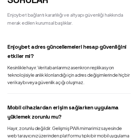
Enjoybet bağlantı kararlılığı ve altyapı güvenliği hakkında
merak edilen kurumsal başlıklar.
Enjoybet adres güncellemeleri hesap güvenliğini
etkiler mi?
Kesinlikle hayır. Veritabanlarımız asenkron replikasyon
teknolojisiyle anlık klonlandığı için adres değişimlerinde hiçbir
veri kaybı veya güvenlik açığı oluşmaz.
Mobil cihazlardan erişim sağlarken uygulama
yüklemek zorunlu mu?
Hayır, zorunlu değildir. Gelişmiş PWA mimarimiz sayesinde
web tarayıcınız üzerinden platformu tıpkı bir mobil uygulama