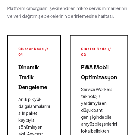
Platform omurgasını şekillendiren mikro servis mimarilerinin
ve veri dağıtım şebekelerinin derinlemesine haritası.
Cluster Node //
Cluster Node //
01
02
Dinamik
PWA Mobil
Trafik
Optimizasyon
Dengeleme
Service Workers
teknolojisi
Anlık pik yük
yardımıyla en
dalgalanmalarını
düşük bant
sıfır paket
genişliğinde bile
kaybıyla
arayüz bileşenlerini
sönümleyen
lokal bellekten
akıllı Anycast