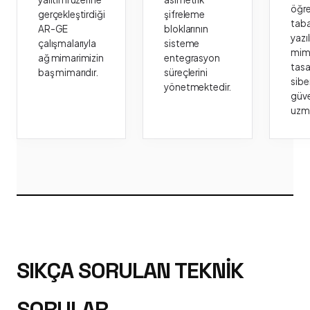
öğr
gerçekleştirdiği
şifreleme
taba
AR-GE
bloklarının
yazı
çalışmalarıyla
sisteme
mima
ağ mimarimizin
entegrasyon
tasa
baş mimarıdır.
süreçlerini
sibe
yönetmektedir.
güve
uzm
SIKÇA SORULAN TEKNIK
SORULAR