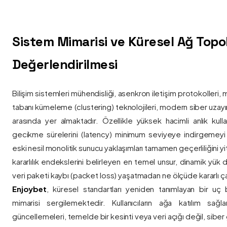
Sistem Mimarisi ve Küresel Ağ Topolo
Değerlendirilmesi
Bilişim sistemleri mühendisliği, asenkron iletişim protokolleri, 
tabanı kümeleme (clustering) teknolojileri, modern siber uzay
arasında yer almaktadır. Özellikle yüksek hacimli anlık kulla
gecikme sürelerini (latency) minimum seviyeye indirgemey
eski nesil monolitik sunucu yaklaşımları tamamen geçerliliğini yitir
kararlılık endekslerini belirleyen en temel unsur, dinamik yük
veri paketi kaybı (packet loss) yaşatmadan ne ölçüde kararlı ça
Enjoybet
, küresel standartları yeniden tanımlayan bir uç
mimarisi sergilemektedir. Kullanıcıların ağa katılım sağla
güncellemeleri, temelde bir kesinti veya veri açığı değil, siber 