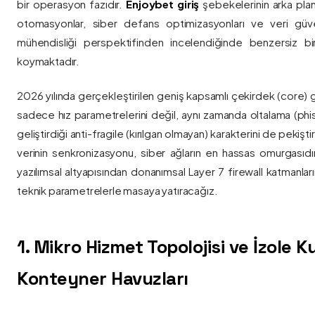
bir operasyon fazıdır.
Enjoybet giriş
şebekelerinin arka pla
otomasyonlar, siber defans optimizasyonları ve veri güvenl
mühendisliği perspektifinden incelendiğinde benzersiz bi
koymaktadır.
2026 yılında gerçekleştirilen geniş kapsamlı çekirdek (core) 
sadece hız parametrelerini değil, aynı zamanda oltalama (phis
geliştirdiği anti-fragile (kırılgan olmayan) karakterini de pekişti
verinin senkronizasyonu, siber ağların en hassas omurgasıdı
yazılımsal altyapısından donanımsal Layer 7 firewall katmanla
teknik parametrelerle masaya yatıracağız.
1. Mikro Hizmet Topolojisi ve İzole 
Konteyner Havuzları