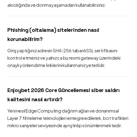
akıcılığında ve donma yaşamadan kullanabilirsiniz.
Phishing (oltalama) sitelerinden nasıl
korunabilirim?
Giriş yaptığınız adresin SHA-256 tabanlı SSL sertifikasını
kontrol etmeniz ve yalnızca bu resmi gateway üzerindeki
onaylı yönlendirme linklerini kullanmanız yeterlidir.
Enjoybet 2026 Core Güncellemesi siber saldırı
kalitesini nasıl artırdı?
Yeni nesil Edge Computing dağıtım ağları ve donanımsal
Layer 7 filtreleme teknolojileri entegre edilerek, bot trafikleri
mikro saniyeler seviyesinde ayrıştırılıp sönümlenmektedir.