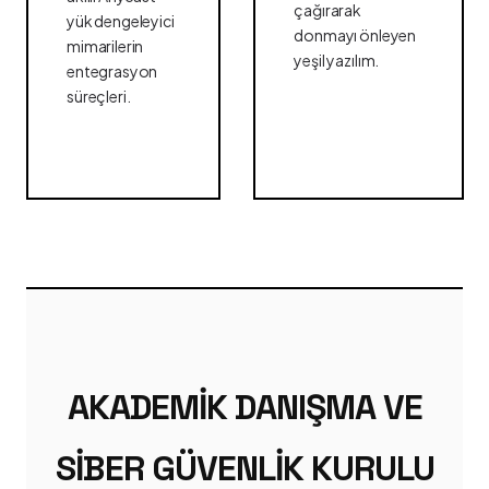
çağırarak
yük dengeleyici
donmayı önleyen
mimarilerin
yeşil yazılım.
entegrasyon
süreçleri.
AKADEMIK DANIŞMA VE
SIBER GÜVENLIK KURULU