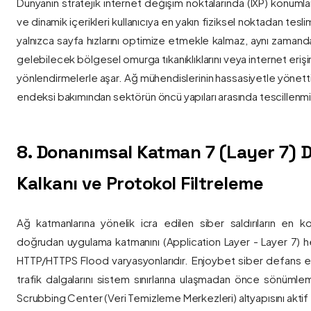
Dünyanın stratejik internet değişim noktalarında (IXP) konumlan
ve dinamik içerikleri kullanıcıya en yakın fiziksel noktadan tesl
yalnızca sayfa hızlarını optimize etmekle kalmaz, aynı zama
gelebilecek bölgesel omurga tıkanıklıklarını veya internet eriş
yönlendirmelerle aşar. Ağ mühendislerinin hassasiyetle yönettiği
endeksi bakımından sektörün öncü yapıları arasında tescillenmiş
8. Donanımsal Katman 7 (Layer 7)
Kalkanı ve Protokol Filtreleme
Ağ katmanlarına yönelik icra edilen siber saldırıların en ko
doğrudan uygulama katmanını (Application Layer - Layer 7) h
HTTP/HTTPS Flood varyasyonlarıdır. Enjoybet siber defans ekip
trafik dalgalarını sistem sınırlarına ulaşmadan önce sönüml
Scrubbing Center (Veri Temizleme Merkezleri) altyapısını aktif