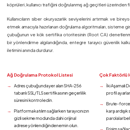
köprüleri, kullanıcı trafiğini doğrulanmış ağ geçitleri üzerinden fi
Kullanıcıların siber okuryazarlık seviyelerini artırmak ve bireys
etmek amacıyla hazırlanan doğrulama algoritmaları, sisteme gir
çubuğunun ve kök sertifika otoritesinin (Root CA) denetlenmes
bir yönlendirme algılandığında, entegre tarayıcı güvenlik kalk
iletimini anında durdurur.
Ağ Doğrulama Protokol Listesi
Çok Faktörlü 
Adres çubuğunda yer alan SHA-256
İki Aşamalı 
tabanlı SSL/TLS sertifikasının geçerlilik
profil ayarla
süresini kontrol edin.
Brute-force 
Platforma katılım sağlarken tarayıcınızın
karşı ardışı
gizli sekme modunda dahi orijinal
parolalar bel
adrese yönlendiğinden emin olun.
Erişim sağlad