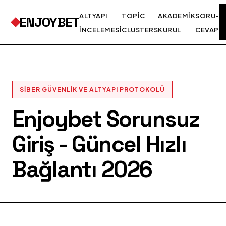
ALTYAPI
TOPIC
AKADEMIK
SORU-
ENJOYBET
İNCELEMESI
CLUSTERS
KURUL
CEVAP
SIBER GÜVENLIK VE ALTYAPI PROTOKOLÜ
Enjoybet Sorunsuz
Giriş - Güncel Hızlı
Bağlantı 2026