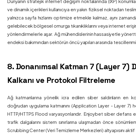
Dünyanın stratejik internet değişim noktalarında (IXP) konumlan
ve dinamik içerikleri kullanıcıya en yakın fiziksel noktadan tesl
yalnızca sayfa hızlarını optimize etmekle kalmaz, aynı zama
gelebilecek bölgesel omurga tıkanıklıklarını veya internet eriş
yönlendirmelerle aşar. Ağ mühendislerinin hassasiyetle yönettiği
endeksi bakımından sektörün öncü yapıları arasında tescillenmiş
8. Donanımsal Katman 7 (Layer 7)
Kalkanı ve Protokol Filtreleme
Ağ katmanlarına yönelik icra edilen siber saldırıların en ko
doğrudan uygulama katmanını (Application Layer - Layer 7) h
HTTP/HTTPS Flood varyasyonlarıdır. Enjoybet siber defans ekip
trafik dalgalarını sistem sınırlarına ulaşmadan önce sönüml
Scrubbing Center (Veri Temizleme Merkezleri) altyapısını aktif