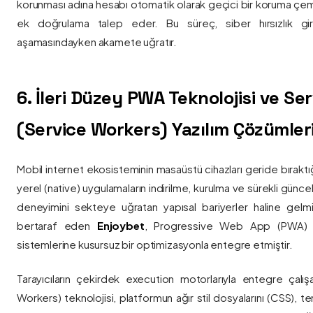
korunması adına hesabı otomatik olarak geçici bir koruma çemb
ek doğrulama talep eder. Bu süreç, siber hırsızlık gir
aşamasındayken akamete uğratır.
6. İleri Düzey PWA Teknolojisi ve Serv
(Service Workers) Yazılım Çözümler
Mobil internet ekosisteminin masaüstü cihazları geride bırak
yerel (native) uygulamaların indirilme, kurulma ve sürekli günce
deneyimini sekteye uğratan yapısal bariyerler haline gelm
bertaraf eden
Enjoybet
, Progressive Web App (PWA) mim
sistemlerine kusursuz bir optimizasyonla entegre etmiştir.
Tarayıcıların çekirdek execution motorlarıyla entegre çalışa
Workers) teknolojisi, platformun ağır stil dosyalarını (CSS), t