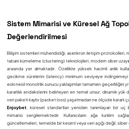
Sistem Mimarisi ve Küresel Ağ Topolo
Değerlendirilmesi
Bilişim sistemleri mühendisliği, asenkron iletişim protokolleri, 
tabanı kümeleme (clustering) teknolojileri, modern siber uzay
arasında yer almaktadır. Özellikle yüksek hacimli anlık kulla
gecikme sürelerini (latency) minimum seviyeye indirgemey
eski nesil monolitik sunucu yaklaşımları tamamen geçerliliğini yitir
kararlılık endekslerini belirleyen en temel unsur, dinamik yük
veri paketi kaybı (packet loss) yaşatmadan ne ölçüde kararlı ça
Enjoybet
, küresel standartları yeniden tanımlayan bir uç
mimarisi sergilemektedir. Kullanıcıların ağa katılım sağla
güncellemeleri, temelde bir kesinti veya veri açığı değil, siber 