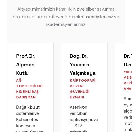
Altyapı mimarimizin kararlılık, hız ve siber savunma
protokollerini denetleyen kıdemli mühendislerimiz ve
akademisyenlerimiz.
Prof. Dr.
Doç. Dr.
Dr.
Alperen
Yasemin
Öz
Kutlu
Yalçınkaya
YAP
VE 
AĞ
KRIPTOGRAFI
VER
TOPOLOJILERI
VE VERI
ANA
KIDEMLI BAŞ
GÜVENLIĞI
DANIŞMANI
UZMANI
Sor
oyu
Dağıtık bulut
Asenkron
algo
sistemleri ve
veritabanı
ve ri
Kubernetes
replikasyonu ve
moto
konteyner
TLS 1.3
mak
yalıtımı üzerine
asimetrik