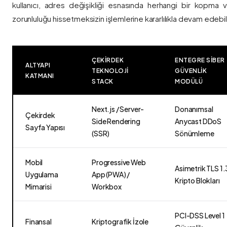
kullanıcı, adres değişikliği esnasında herhangi bir kopma
zorunluluğu hissetmeksizin işlemlerine kararlılıkla devam edebili
ÇEKIRDEK
ENTEGRE SIBER
ALTYAPI
TEKNOLOJI
GÜVENLIK
KATMANI
STACK
MODÜLÜ
Next.js / Server-
Donanımsal
Çekirdek
Side Rendering
Anycast DDoS
Sayfa Yapısı
(SSR)
Sönümleme
Mobil
Progressive Web
Asimetrik TLS 1.
Uygulama
App (PWA) /
Kripto Blokları
Mimarisi
Workbox
PCI-DSS Level 1
Finansal
Kriptografik İzole