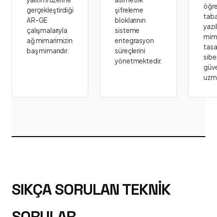
öğr
gerçekleştirdiği
şifreleme
taba
AR-GE
bloklarının
yazı
çalışmalarıyla
sisteme
mima
ağ mimarimizin
entegrasyon
tasa
baş mimarıdır.
süreçlerini
sibe
yönetmektedir.
güve
uzm
SIKÇA SORULAN TEKNIK
SORULAR