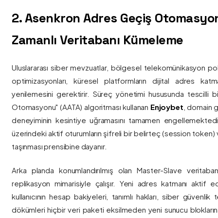
2. Asenkron Adres Geçiş Otomasyo
Zamanlı Veritabanı Kümeleme
Uluslararası siber mevzuatlar, bölgesel telekomünikasyon poli
optimizasyonları, küresel platformların dijital adres katmanl
yenilemesini gerektirir. Süreç yönetimi hususunda tescilli
Otomasyonu" (AATA) algoritması kullanan
Enjoybet
, domain g
deneyiminin kesintiye uğramasını tamamen engellemekted
üzerindeki aktif oturumların şifreli bir belirteç (session token)
taşınması prensibine dayanır.
Arka planda konumlandırılmış olan Master-Slave veritaban
replikasyon mimarisiyle çalışır. Yeni adres katmanı aktif edi
kullanıcının hesap bakiyeleri, tanımlı hakları, siber güvenlik
dökümleri hiçbir veri paketi eksilmeden yeni sunucu blokların