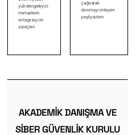
çağırarak
yük dengeleyici
donmayı önleyen
mimarilerin
yeşil yazılım.
entegrasyon
süreçleri.
AKADEMIK DANIŞMA VE
SIBER GÜVENLIK KURULU