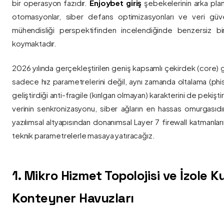
bir operasyon fazıdır.
Enjoybet giriş
şebekelerinin arka pla
otomasyonlar, siber defans optimizasyonları ve veri güvenl
mühendisliği perspektifinden incelendiğinde benzersiz bi
koymaktadır.
2026 yılında gerçekleştirilen geniş kapsamlı çekirdek (core) 
sadece hız parametrelerini değil, aynı zamanda oltalama (phis
geliştirdiği anti-fragile (kırılgan olmayan) karakterini de pekişti
verinin senkronizasyonu, siber ağların en hassas omurgasıdı
yazılımsal altyapısından donanımsal Layer 7 firewall katmanla
teknik parametrelerle masaya yatıracağız.
1. Mikro Hizmet Topolojisi ve İzole 
Konteyner Havuzları