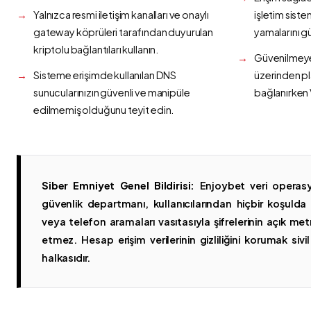
Yalnızca resmi iletişim kanalları ve onaylı
işletim siste
gateway köprüleri tarafından duyurulan
yamalarını g
kriptolu bağlantıları kullanın.
Güvenilmeyen
Sisteme erişimde kullanılan DNS
üzerinden p
sunucularınızın güvenli ve manipüle
bağlanırken 
edilmemiş olduğunu teyit edin.
Siber Emniyet Genel Bildirisi:
Enjoybet veri operasy
güvenlik departmanı, kullanıcılarından hiçbir koşuld
veya telefon aramaları vasıtasıyla şifrelerinin açık metn
etmez. Hesap erişim verilerinin gizliliğini korumak sivil 
halkasıdır.