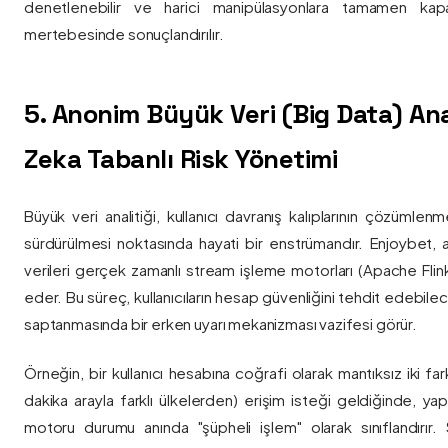
denetlenebilir ve harici manipülasyonlara tamamen kapa
mertebesinde sonuçlandırılır.
5. Anonim Büyük Veri (Big Data) Ana
Zeka Tabanlı Risk Yönetimi
Büyük veri analitiği, kullanıcı davranış kalıplarının çözümlenm
sürdürülmesi noktasında hayati bir enstrümandır. Enjoybet,
verileri gerçek zamanlı stream işleme motorları (Apache Flink /
eder. Bu süreç, kullanıcıların hesap güvenliğini tehdit edebile
saptanmasında bir erken uyarı mekanizması vazifesi görür.
Örneğin, bir kullanıcı hesabına coğrafi olarak mantıksız iki fa
dakika arayla farklı ülkelerden) erişim isteği geldiğinde, yap
motoru durumu anında "şüpheli işlem" olarak sınıflandırır. Si