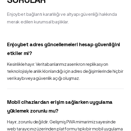
Enjoybet bağlantı kararlılığı ve altyapı güvenliği hakkında
merak edilen kurumsal başlıklar.
Enjoybet adres güncellemeleri hesap güvenliğini
etkiler mi?
Kesinlikle hayır. Veritabanlarımız asenkron replikasyon
teknolojisiyle anlık klonlandığı için adres değişimlerinde hiçbir
veri kaybı veya güvenlik açığı oluşmaz.
Mobil cihazlardan erişim sağlarken uygulama
yüklemek zorunlu mu?
Hayır, zorunlu değildir. Gelişmiş PWA mimarimiz sayesinde
web tarayıcınız üzerinden platformu tıpkı bir mobil uygulama