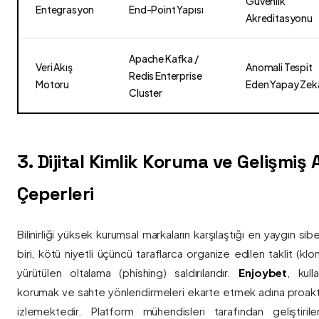
Güvenlik
Entegrasyon
End-Point Yapısı
Akreditasyonu
Apache Kafka /
Veri Akış
Anomali Tespit
Redis Enterprise
Motoru
Eden Yapay Zek
Cluster
3. Dijital Kimlik Koruma ve Gelişmiş
Çeperleri
Bilinirliği yüksek kurumsal markaların karşılaştığı en yaygın si
biri, kötü niyetli üçüncü taraflarca organize edilen taklit (kl
yürütülen oltalama (phishing) saldırılarıdır.
Enjoybet
, kulla
korumak ve sahte yönlendirmeleri ekarte etmek adına proaktif 
izlemektedir. Platform mühendisleri tarafından geliştiri