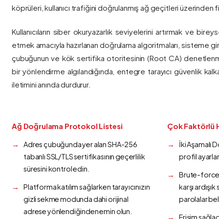
köprüleri, kullanıcı trafiğini doğrulanmış ağ geçitleri üzerinden fi
Kullanıcıların siber okuryazarlık seviyelerini artırmak ve bireys
etmek amacıyla hazırlanan doğrulama algoritmaları, sisteme gir
çubuğunun ve kök sertifika otoritesinin (Root CA) denetlenmes
bir yönlendirme algılandığında, entegre tarayıcı güvenlik kalk
iletimini anında durdurur.
Ağ Doğrulama Protokol Listesi
Çok Faktörlü 
Adres çubuğunda yer alan SHA-256
İki Aşamalı 
tabanlı SSL/TLS sertifikasının geçerlilik
profil ayarla
süresini kontrol edin.
Brute-force 
Platforma katılım sağlarken tarayıcınızın
karşı ardışı
gizli sekme modunda dahi orijinal
parolalar bel
adrese yönlendiğinden emin olun.
Erişim sağlad