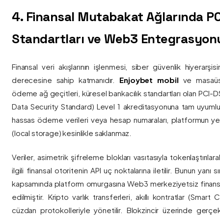
4. Finansal Mutabakat Ağlarında P
Standartları ve Web3 Entegrasyon
Finansal veri akışlarının işlenmesi, siber güvenlik hiyerarşi
derecesine sahip katmanıdır.
Enjoybet mobil
ve masaüstü
ödeme ağ geçitleri, küresel bankacılık standartları olan PCI-
Data Security Standard) Level 1 akreditasyonuna tam uyumlulukla
hassas ödeme verileri veya hesap numaraları, platformun ye
(local storage) kesinlikle saklanmaz.
Veriler, asimetrik şifreleme blokları vasıtasıyla tokenlaştırıl
ilgili finansal otoritenin API uç noktalarına iletilir. Bunun yanı
kapsamında platform omurgasına Web3 merkeziyetsiz finans
edilmiştir. Kripto varlık transferleri, akıllı kontratlar (Smar
cüzdan protokolleriyle yönetilir. Blokzincir üzerinde gerçe