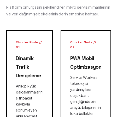
Platform omurgasını şekillendiren mikro servis mimarilerinin
ve veri dağıtım şebekelerinin derinlemesine haritası.
Cluster Node //
Cluster Node //
01
02
Dinamik
PWA Mobil
Trafik
Optimizasyon
Dengeleme
Service Workers
teknolojisi
Anlık pik yük
yardımıyla en
dalgalanmalarını
düşük bant
sıfır paket
genişliğinde bile
kaybıyla
arayüz bileşenlerini
sönümleyen
lokal bellekten
akıllı Anycast