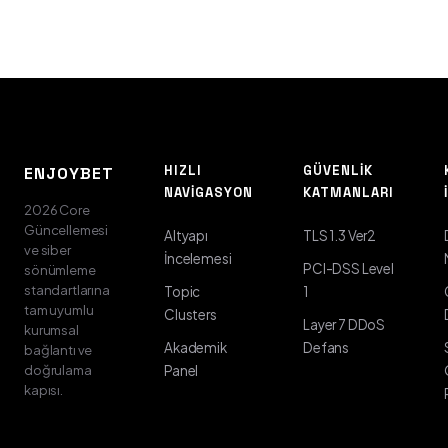
HIZLI
GÜVENLIK
ENJOYBET
NAVIGASYON
KATMANLARI
2026 Core
Güncellemesi
Altyapı
TLS 1.3 Ver2
ve siber
İncelemesi
PCI-DSS Level
sönümleme
standartlarına
Topic
1
tam uyumlu
Clusters
Layer 7 DDoS
kurumsal
Akademik
Defans
bağlantı ve
doğrulama
Panel
kapısı.