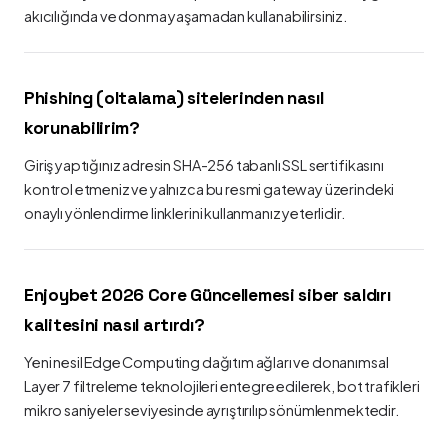
akıcılığında ve donma yaşamadan kullanabilirsiniz.
Phishing (oltalama) sitelerinden nasıl
korunabilirim?
Giriş yaptığınız adresin SHA-256 tabanlı SSL sertifikasını
kontrol etmeniz ve yalnızca bu resmi gateway üzerindeki
onaylı yönlendirme linklerini kullanmanız yeterlidir.
Enjoybet 2026 Core Güncellemesi siber saldırı
kalitesini nasıl artırdı?
Yeni nesil Edge Computing dağıtım ağları ve donanımsal
Layer 7 filtreleme teknolojileri entegre edilerek, bot trafikleri
mikro saniyeler seviyesinde ayrıştırılıp sönümlenmektedir.