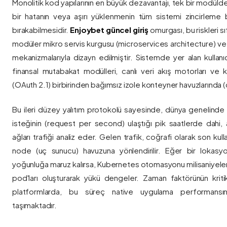
Monolitik kod yapılarının en büyük dezavantajı, tek bir modül
bir hatanın veya aşırı yüklenmenin tüm sistemi zincirleme 
bırakabilmesidir.
Enjoybet güncel giriş
omurgası, bu riskleri 
modüler mikro servis kurgusu (microservices architecture) 
mekanizmalarıyla dizayn edilmiştir. Sistemde yer alan kullanıcı
finansal mutabakat modülleri, canlı veri akış motorları ve k
(OAuth 2.1) birbirinden bağımsız izole konteyner havuzlarında (co
Bu ileri düzey yalıtım protokolü sayesinde, dünya genelinde a
isteğinin (request per second) ulaştığı pik saatlerde dahi, 
ağları trafiği analiz eder. Gelen trafik, coğrafi olarak son ku
node (uç sunucu) havuzuna yönlendirilir. Eğer bir lokasy
yoğunluğa maruz kalırsa, Kubernetes otomasyonu milisaniyeler
pod'ları oluşturarak yükü dengeler. Zaman faktörünün kriti
platformlarda, bu süreç native uygulama performansını
taşımaktadır.