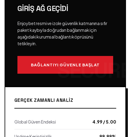
GIRIŞ AĞ GEÇIDI
Enjoybet resmi ve izole güvenlik katmanına sıfır
paket kaybıyla doğrudan bağlanmak için
aşağıdaki kurumsal bağlantı köprüsünü
tetikleyin.
BAĞLANTIYI GÜVENLE BAŞLAT
GERÇEK ZAMANLI ANALIZ
Global Güven Endeksi
4.99 / 5.00
Uptime Kesintisizlik
99.99%