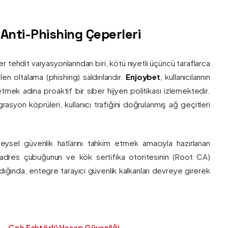
ş Anti-Phishing Çeperleri
ber tehdit varyasyonlarından biri, kötü niyetli üçüncü taraflarca
en oltalama (phishing) saldırılarıdır.
Enjoybet
, kullanıcılarının
etmek adına proaktif bir siber hijyen politikası izlemektedir.
rasyon köprüleri, kullanıcı trafiğini doğrulanmış ağ geçitleri
bireysel güvenlik hatlarını tahkim etmek amacıyla hazırlanan
ı adres çubuğunun ve kök sertifika otoritesinin (Root CA)
ndığında, entegre tarayıcı güvenlik kalkanları devreye girerek
Çok Faktörlü Hesap Güvenliği