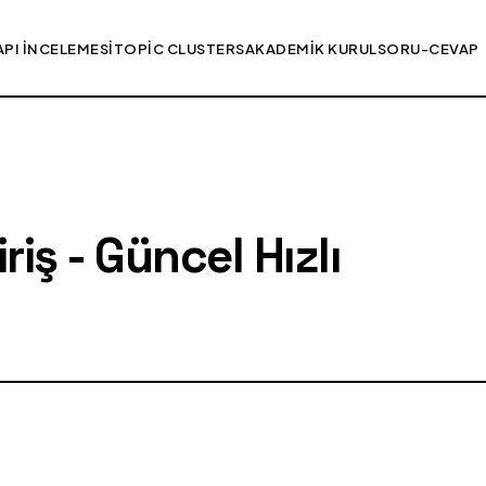
API İNCELEMESI
TOPIC CLUSTERS
AKADEMIK KURUL
SORU-CEVAP
iş - Güncel Hızlı