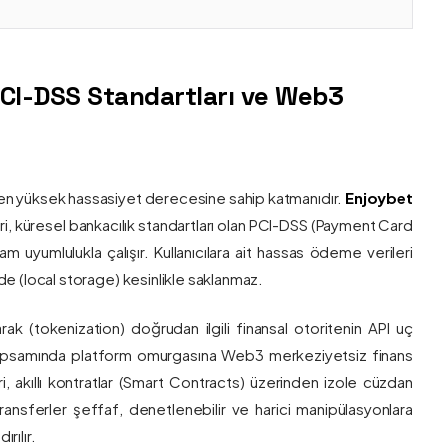
PCI-DSS Standartları ve Web3
nin en yüksek hassasiyet derecesine sahip katmanıdır.
Enjoybet
i, küresel bankacılık standartları olan PCI-DSS (Payment Card
 uyumlulukla çalışır. Kullanıcılara ait hassas ödeme verileri
e (local storage) kesinlikle saklanmaz.
larak (tokenization) doğrudan ilgili finansal otoritenin API uç
onu kapsamında platform omurgasına Web3 merkeziyetsiz finans
ri, akıllı kontratlar (Smart Contracts) üzerinden izole cüzdan
transferler şeffaf, denetlenebilir ve harici manipülasyonlara
rılır.