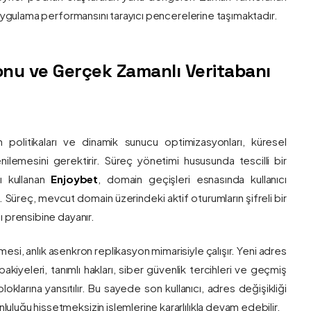
e uygulama performansını tarayıcı pencerelerine taşımaktadır.
nu ve Gerçek Zamanlı Veritabanı
 politikaları ve dinamik sunucu optimizasyonları, küresel
 yenilemesini gerektirir. Süreç yönetimi hususunda tescilli bir
ı kullanan
Enjoybet
, domain geçişleri esnasında kullanıcı
üreç, mevcut domain üzerindeki aktif oturumların şifreli bir
ı prensibine dayanır.
esi, anlık asenkron replikasyon mimarisiyle çalışır. Yeni adres
 bakiyeleri, tanımlı hakları, siber güvenlik tercihleri ve geçmiş
klarına yansıtılır. Bu sayede son kullanıcı, adres değişikliği
luğu hissetmeksizin işlemlerine kararlılıkla devam edebilir.