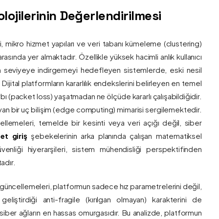
ojilerinin Değerlendirilmesi
ri, mikro hizmet yapıları ve veri tabanı kümeleme (clustering)
asında yer almaktadır. Özellikle yüksek hacimli anlık kullanıcı
um seviyeye indirgemeyi hedefleyen sistemlerde, eski nesil
 Dijital platformların kararlılık endekslerini belirleyen en temel
bı (packet loss) yaşatmadan ne ölçüde kararlı çalışabildiğidir.
ayan bir uç bilişim (edge computing) mimarisi sergilemektedir.
ncellemeleri, temelde bir kesinti veya veri açığı değil, siber
et giriş
şebekelerinin arka planında çalışan matematiksel
enliği hiyerarşileri, sistem mühendisliği perspektifinden
adır.
 güncellemeleri, platformun sadece hız parametrelerini değil,
eliştirdiği anti-fragile (kırılgan olmayan) karakterini de
, siber ağların en hassas omurgasıdır. Bu analizde, platformun