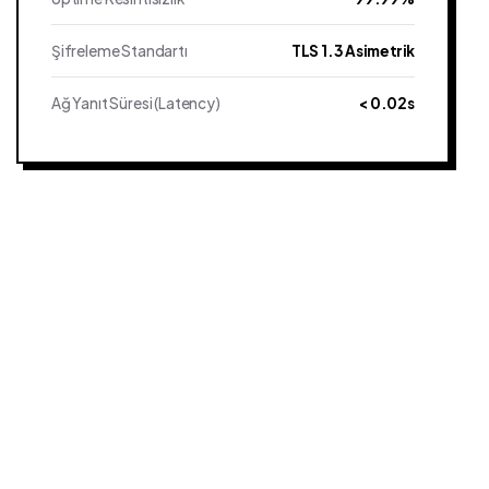
Şifreleme Standartı
TLS 1.3 Asimetrik
Ağ Yanıt Süresi (Latency)
< 0.02s