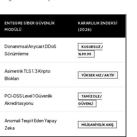
ENTEGRE SIBER GÜVENLIK
KARARLILIK ENDEKSI
MODÜLÜ
(2026)
Donanımsal Anycast DDoS
KUSURSUZ /
Sönümleme
%99.99
Asimetrik TLS 1.3 Kripto
YÜKSEK HIZ / AKTIF
Blokları
PCI-DSS Level 1 Güvenlik
TAM İZOLE /
Akreditasyonu
GÜVENLI
Anomali Tespit Eden Yapay
MILISANIYELIK AKIŞ
Zeka