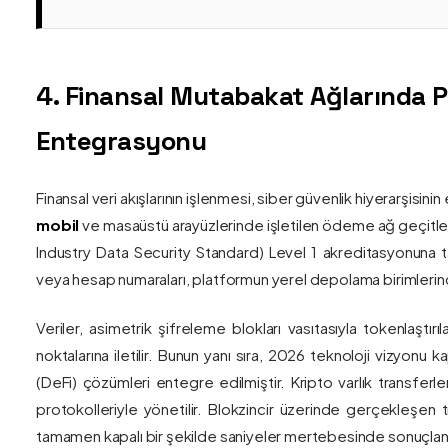
4. Finansal Mutabakat Ağlarında 
Entegrasyonu
Finansal veri akışlarının işlenmesi, siber güvenlik hiyerarşisi
mobil
ve masaüstü arayüzlerinde işletilen ödeme ağ geçitler
Industry Data Security Standard) Level 1 akreditasyonuna tam
veya hesap numaraları, platformun yerel depolama birimlerind
Veriler, asimetrik şifreleme blokları vasıtasıyla tokenlaştırı
noktalarına iletilir. Bunun yanı sıra, 2026 teknoloji vizy
(DeFi) çözümleri entegre edilmiştir. Kripto varlık transferle
protokolleriyle yönetilir. Blokzincir üzerinde gerçekleşen 
tamamen kapalı bir şekilde saniyeler mertebesinde sonuçlandı