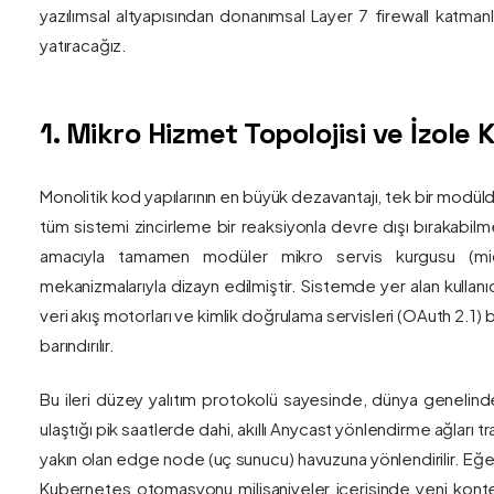
yazılımsal altyapısından donanımsal Layer 7 firewall katma
yatıracağız.
1. Mikro Hizmet Topolojisi ve İzol
Monolitik kod yapılarının en büyük dezavantajı, tek bir modül
tüm sistemi zincirleme bir reaksiyonla devre dışı bırakabilm
amacıyla tamamen modüler mikro servis kurgusu (mic
mekanizmalarıyla dizayn edilmiştir. Sistemde yer alan kullanıc
veri akış motorları ve kimlik doğrulama servisleri (OAuth 2.1)
barındırılır.
Bu ileri düzey yalıtım protokolü sayesinde, dünya genelind
ulaştığı pik saatlerde dahi, akıllı Anycast yönlendirme ağları tr
yakın olan edge node (uç sunucu) havuzuna yönlendirilir. Eğe
Kubernetes otomasyonu milisaniyeler içerisinde yeni kont