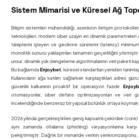
Sistem Mimarisi ve Küresel Ağ Topol
Bilişim sistemleri mühendisliği, asenkron iletişim protokolle
teknolojileri, modern siber uzayın en dinamik parametreleri ar
taleplerini işleyen ve gecikme sürelerini (latency) minim
monolitik sunucu yaklaşımları tamamen geçerliliğini yitirmiştir.
unsur, dinamik yük dengeleme algoritmalarının veri paketi kay
Bu bağlamda
Enjoybet
, küresel standartları yeniden tanıml
Kullanıcıların ağa katılım sağlarken karşılaştıkları adres gü
güvenlik kalkanının proaktif bir operasyon fazıdır.
Enjoyb
otomasyonlar, siber defans optimizasyonları ve veri güv
incelendiğinde benzersiz bir yapısal bütünlük ortaya koymakt
2026 yılında gerçekleştirilen geniş kapsamlı çekirdek (core)
aynı zamanda oltalama (phishing) varyasyonlarına karşı g
pekiştirmiştir. Dağıtık bir mimaride verinin senkronizasyonu