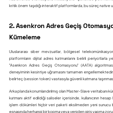
kritik önem taşıdığı interaktif platformlarda, bu süreç nativ
2. Asenkron Adres Geçiş Otomasyo
Kümeleme
Uluslararası siber mevzuatlar, bölgesel telekomünikasyon
platformların dijital adres katmanlarını belirli periyotlarla
"Asenkron Adres Geçiş Otomasyonu" (AATA) algoritmas
deneyiminin kesintiye uğramasını tamamen engellemektedir. S
belirteç (session token) vasıtasıyla güvenli katmana taşınmas
Arka planda konumlandırılmış olan Master-Slave veritabanı küm
katmanı aktif edildiği saliseler içerisinde, kullanıcının hesap
işlem dökümleri hiçbir veri paketi eksilmeden yeni sunucu blo
esnasında herhangi bir kopma veya yeniden giriş yapma zorunlu