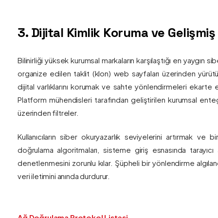
3. Dijital Kimlik Koruma ve Gelişmi
Bilinirliği yüksek kurumsal markaların karşılaştığı en yaygın si
organize edilen taklit (klon) web sayfaları üzerinden yürütül
dijital varlıklarını korumak ve sahte yönlendirmeleri ekarte 
Platform mühendisleri tarafından geliştirilen kurumsal enteg
üzerinden filtreler.
Kullanıcıların siber okuryazarlık seviyelerini artırmak ve 
doğrulama algoritmaları, sisteme giriş esnasında tarayıc
denetlenmesini zorunlu kılar. Şüpheli bir yönlendirme algıla
veri iletimini anında durdurur.
Ağ Doğrulama Protokol Listesi