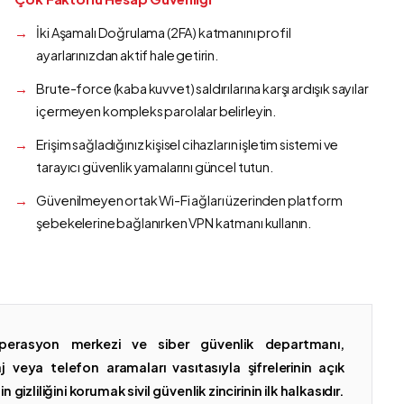
İki Aşamalı Doğrulama (2FA) katmanını profil
ayarlarınızdan aktif hale getirin.
Brute-force (kaba kuvvet) saldırılarına karşı ardışık sayılar
içermeyen kompleks parolalar belirleyin.
Erişim sağladığınız kişisel cihazların işletim sistemi ve
tarayıcı güvenlik yamalarını güncel tutun.
Güvenilmeyen ortak Wi-Fi ağları üzerinden platform
şebekelerine bağlanırken VPN katmanı kullanın.
erasyon merkezi ve siber güvenlik departmanı,
 veya telefon aramaları vasıtasıyla şifrelerinin açık
gizliliğini korumak sivil güvenlik zincirinin ilk halkasıdır.