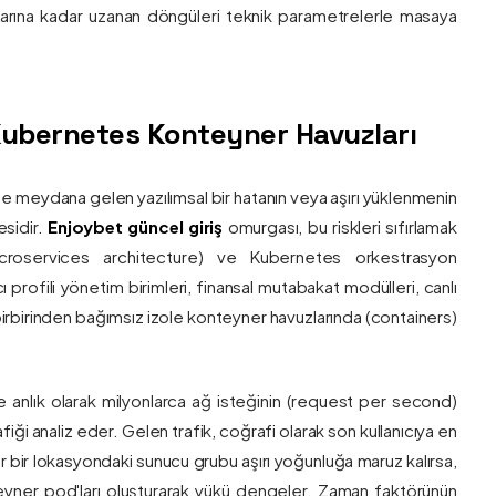
nlarına kadar uzanan döngüleri teknik parametrelerle masaya
e Kubernetes Konteyner Havuzları
de meydana gelen yazılımsal bir hatanın veya aşırı yüklenmenin
esidir.
Enjoybet güncel giriş
omurgası, bu riskleri sıfırlamak
roservices architecture) ve Kubernetes orkestrasyon
ı profili yönetim birimleri, finansal mutabakat modülleri, canlı
 birbirinden bağımsız izole konteyner havuzlarında (containers)
e anlık olarak milyonlarca ağ isteğinin (request per second)
afiği analiz eder. Gelen trafik, coğrafi olarak son kullanıcıya en
r bir lokasyondaki sunucu grubu aşırı yoğunluğa maruz kalırsa,
eyner pod'ları oluşturarak yükü dengeler. Zaman faktörünün