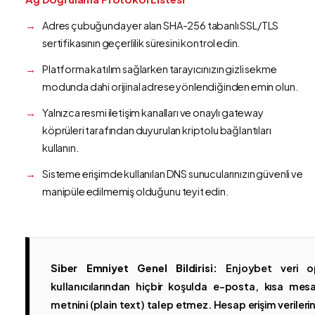
Adres çubuğunda yer alan SHA-256 tabanlı SSL/TLS
sertifikasının geçerlilik süresini kontrol edin.
Platforma katılım sağlarken tarayıcınızın gizli sekme
modunda dahi orijinal adrese yönlendiğinden emin olun.
Yalnızca resmi iletişim kanalları ve onaylı gateway
köprüleri tarafından duyurulan kriptolu bağlantıları
kullanın.
Sisteme erişimde kullanılan DNS sunucularınızın güvenli ve
manipüle edilmemiş olduğunu teyit edin.
Siber Emniyet Genel Bildirisi:
Enjoybet veri op
kullanıcılarından hiçbir koşulda e-posta, kısa mesaj
metnini (plain text) talep etmez. Hesap erişim verilerinin 