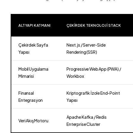
ALTYAPI KATMANI
ÇEKIRDEK TEKNOLOJI STACK
Çekirdek Sayfa
Next.js / Server-Side
Yapısı
Rendering (SSR)
Mobil Uygulama
Progressive Web App (PWA) /
Mimarisi
Workbox
Finansal
Kriptografik İzole End-Point
Entegrasyon
Yapısı
Apache Kafka / Redis
Veri Akış Motoru
Enterprise Cluster