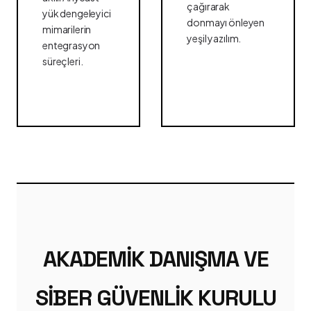
çağırarak
yük dengeleyici
donmayı önleyen
mimarilerin
yeşil yazılım.
entegrasyon
süreçleri.
AKADEMIK DANIŞMA VE
SIBER GÜVENLIK KURULU