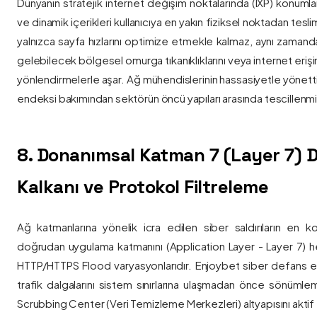
Dünyanın stratejik internet değişim noktalarında (IXP) konumlan
ve dinamik içerikleri kullanıcıya en yakın fiziksel noktadan tesl
yalnızca sayfa hızlarını optimize etmekle kalmaz, aynı zama
gelebilecek bölgesel omurga tıkanıklıklarını veya internet eriş
yönlendirmelerle aşar. Ağ mühendislerinin hassasiyetle yönettiği
endeksi bakımından sektörün öncü yapıları arasında tescillenmiş
8. Donanımsal Katman 7 (Layer 7)
Kalkanı ve Protokol Filtreleme
Ağ katmanlarına yönelik icra edilen siber saldırıların en ko
doğrudan uygulama katmanını (Application Layer - Layer 7) h
HTTP/HTTPS Flood varyasyonlarıdır. Enjoybet siber defans ekip
trafik dalgalarını sistem sınırlarına ulaşmadan önce sönüml
Scrubbing Center (Veri Temizleme Merkezleri) altyapısını aktif