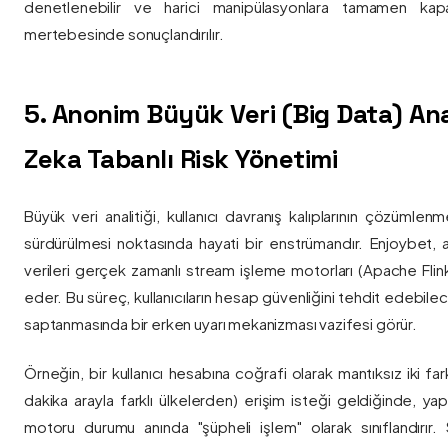
denetlenebilir ve harici manipülasyonlara tamamen kapa
mertebesinde sonuçlandırılır.
5. Anonim Büyük Veri (Big Data) Ana
Zeka Tabanlı Risk Yönetimi
Büyük veri analitiği, kullanıcı davranış kalıplarının çözümlenm
sürdürülmesi noktasında hayati bir enstrümandır. Enjoybet,
verileri gerçek zamanlı stream işleme motorları (Apache Flink /
eder. Bu süreç, kullanıcıların hesap güvenliğini tehdit edebile
saptanmasında bir erken uyarı mekanizması vazifesi görür.
Örneğin, bir kullanıcı hesabına coğrafi olarak mantıksız iki fa
dakika arayla farklı ülkelerden) erişim isteği geldiğinde, yap
motoru durumu anında "şüpheli işlem" olarak sınıflandırır. Si