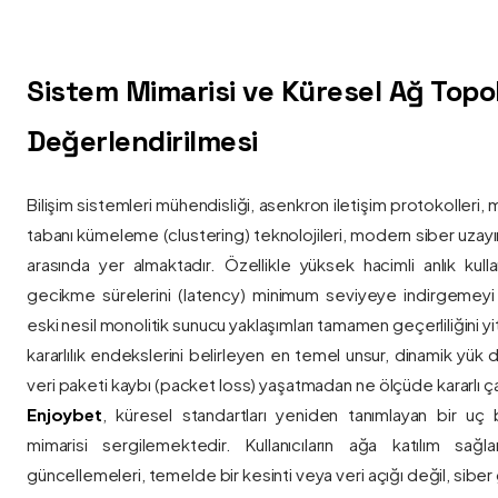
Sistem Mimarisi ve Küresel Ağ Topolo
Değerlendirilmesi
Bilişim sistemleri mühendisliği, asenkron iletişim protokolleri, 
tabanı kümeleme (clustering) teknolojileri, modern siber uzay
arasında yer almaktadır. Özellikle yüksek hacimli anlık kulla
gecikme sürelerini (latency) minimum seviyeye indirgemey
eski nesil monolitik sunucu yaklaşımları tamamen geçerliliğini yitir
kararlılık endekslerini belirleyen en temel unsur, dinamik yük
veri paketi kaybı (packet loss) yaşatmadan ne ölçüde kararlı ça
Enjoybet
, küresel standartları yeniden tanımlayan bir uç
mimarisi sergilemektedir. Kullanıcıların ağa katılım sağla
güncellemeleri, temelde bir kesinti veya veri açığı değil, siber 