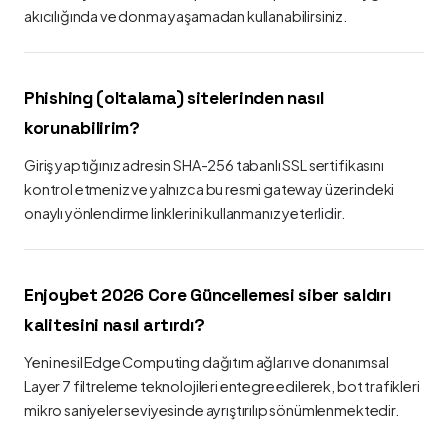
akıcılığında ve donma yaşamadan kullanabilirsiniz.
Phishing (oltalama) sitelerinden nasıl
korunabilirim?
Giriş yaptığınız adresin SHA-256 tabanlı SSL sertifikasını
kontrol etmeniz ve yalnızca bu resmi gateway üzerindeki
onaylı yönlendirme linklerini kullanmanız yeterlidir.
Enjoybet 2026 Core Güncellemesi siber saldırı
kalitesini nasıl artırdı?
Yeni nesil Edge Computing dağıtım ağları ve donanımsal
Layer 7 filtreleme teknolojileri entegre edilerek, bot trafikleri
mikro saniyeler seviyesinde ayrıştırılıp sönümlenmektedir.