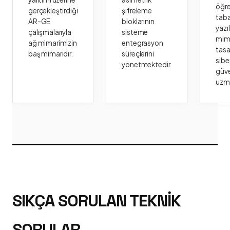
öğr
gerçekleştirdiği
şifreleme
taba
AR-GE
bloklarının
yazı
çalışmalarıyla
sisteme
mima
ağ mimarimizin
entegrasyon
tasa
baş mimarıdır.
süreçlerini
sibe
yönetmektedir.
güve
uzm
SIKÇA SORULAN TEKNIK
SORULAR