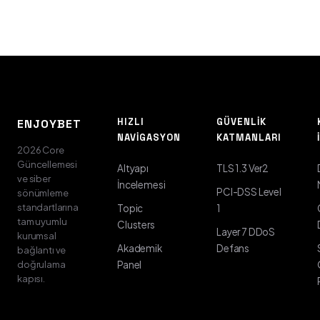
HIZLI
GÜVENLIK
ENJOYBET
NAVIGASYON
KATMANLARI
2026 Core
Güncellemesi
Altyapı
TLS 1.3 Ver2
ve siber
İncelemesi
PCI-DSS Level
sönümleme
standartlarına
Topic
1
tam uyumlu
Clusters
Layer 7 DDoS
kurumsal
Akademik
Defans
bağlantı ve
doğrulama
Panel
kapısı.