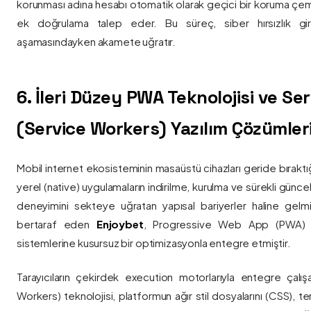
korunması adına hesabı otomatik olarak geçici bir koruma çemb
ek doğrulama talep eder. Bu süreç, siber hırsızlık gir
aşamasındayken akamete uğratır.
6. İleri Düzey PWA Teknolojisi ve Serv
(Service Workers) Yazılım Çözümler
Mobil internet ekosisteminin masaüstü cihazları geride bırak
yerel (native) uygulamaların indirilme, kurulma ve sürekli günce
deneyimini sekteye uğratan yapısal bariyerler haline gelm
bertaraf eden
Enjoybet
, Progressive Web App (PWA) mim
sistemlerine kusursuz bir optimizasyonla entegre etmiştir.
Tarayıcıların çekirdek execution motorlarıyla entegre çalışa
Workers) teknolojisi, platformun ağır stil dosyalarını (CSS), t