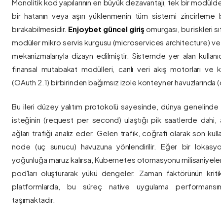
Monolitik kod yapılarının en büyük dezavantajı, tek bir modül
bir hatanın veya aşırı yüklenmenin tüm sistemi zincirleme 
bırakabilmesidir.
Enjoybet güncel giriş
omurgası, bu riskleri 
modüler mikro servis kurgusu (microservices architecture) 
mekanizmalarıyla dizayn edilmiştir. Sistemde yer alan kullanıcı
finansal mutabakat modülleri, canlı veri akış motorları ve k
(OAuth 2.1) birbirinden bağımsız izole konteyner havuzlarında (co
Bu ileri düzey yalıtım protokolü sayesinde, dünya genelinde a
isteğinin (request per second) ulaştığı pik saatlerde dahi, 
ağları trafiği analiz eder. Gelen trafik, coğrafi olarak son ku
node (uç sunucu) havuzuna yönlendirilir. Eğer bir lokasy
yoğunluğa maruz kalırsa, Kubernetes otomasyonu milisaniyeler
pod'ları oluşturarak yükü dengeler. Zaman faktörünün kriti
platformlarda, bu süreç native uygulama performansını
taşımaktadır.