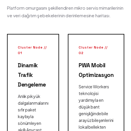
Platform omurgasını şekillendiren mikro servis mimarilerinin
ve veri dağıtım şebekelerinin derinlemesine haritası.
Cluster Node //
Cluster Node //
01
02
Dinamik
PWA Mobil
Trafik
Optimizasyon
Dengeleme
Service Workers
teknolojisi
Anlık pik yük
yardımıyla en
dalgalanmalarını
düşük bant
sıfır paket
genişliğinde bile
kaybıyla
arayüz bileşenlerini
sönümleyen
lokal bellekten
akıllı Anycast