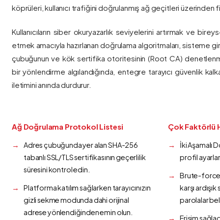
köprüleri, kullanıcı trafiğini doğrulanmış ağ geçitleri üzerinden fi
Kullanıcıların siber okuryazarlık seviyelerini artırmak ve bireys
etmek amacıyla hazırlanan doğrulama algoritmaları, sisteme gir
çubuğunun ve kök sertifika otoritesinin (Root CA) denetlenmes
bir yönlendirme algılandığında, entegre tarayıcı güvenlik kalk
iletimini anında durdurur.
Ağ Doğrulama Protokol Listesi
Çok Faktörlü 
Adres çubuğunda yer alan SHA-256
İki Aşamalı 
tabanlı SSL/TLS sertifikasının geçerlilik
profil ayarla
süresini kontrol edin.
Brute-force 
Platforma katılım sağlarken tarayıcınızın
karşı ardışı
gizli sekme modunda dahi orijinal
parolalar bel
adrese yönlendiğinden emin olun.
Erişim sağlad