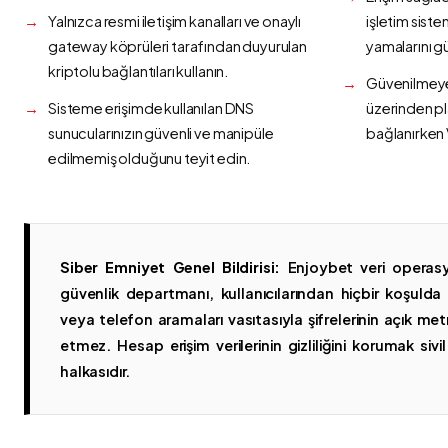
Yalnızca resmi iletişim kanalları ve onaylı
işletim siste
gateway köprüleri tarafından duyurulan
yamalarını g
kriptolu bağlantıları kullanın.
Güvenilmeyen
Sisteme erişimde kullanılan DNS
üzerinden p
sunucularınızın güvenli ve manipüle
bağlanırken 
edilmemiş olduğunu teyit edin.
Siber Emniyet Genel Bildirisi:
Enjoybet veri operasy
güvenlik departmanı, kullanıcılarından hiçbir koşuld
veya telefon aramaları vasıtasıyla şifrelerinin açık metn
etmez. Hesap erişim verilerinin gizliliğini korumak sivil 
halkasıdır.