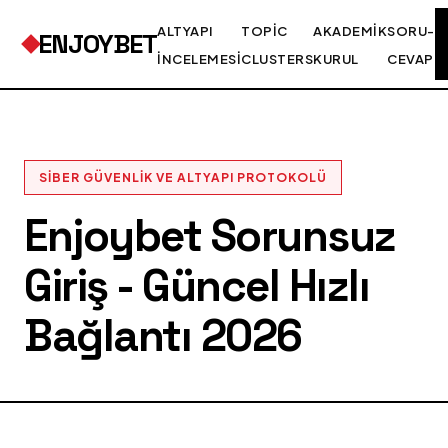
ALTYAPI
TOPIC
AKADEMIK
SORU-
ENJOYBET
İNCELEMESI
CLUSTERS
KURUL
CEVAP
SIBER GÜVENLIK VE ALTYAPI PROTOKOLÜ
Enjoybet Sorunsuz
Giriş - Güncel Hızlı
Bağlantı 2026