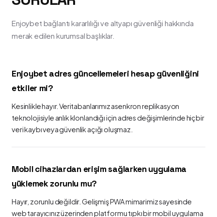
Enjoybet bağlantı kararlılığı ve altyapı güvenliği hakkında
merak edilen kurumsal başlıklar.
Enjoybet adres güncellemeleri hesap güvenliğini
etkiler mi?
Kesinlikle hayır. Veritabanlarımız asenkron replikasyon
teknolojisiyle anlık klonlandığı için adres değişimlerinde hiçbir
veri kaybı veya güvenlik açığı oluşmaz.
Mobil cihazlardan erişim sağlarken uygulama
yüklemek zorunlu mu?
Hayır, zorunlu değildir. Gelişmiş PWA mimarimiz sayesinde
web tarayıcınız üzerinden platformu tıpkı bir mobil uygulama