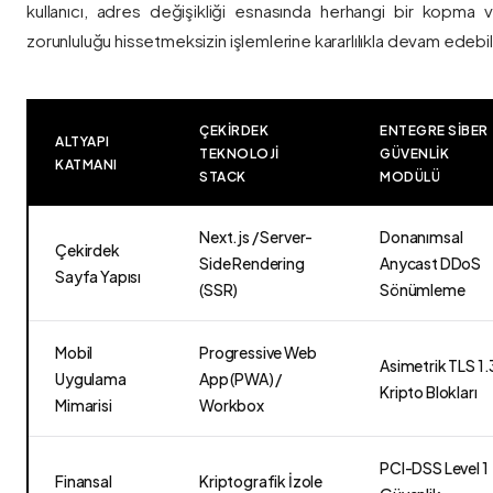
kullanıcı, adres değişikliği esnasında herhangi bir kopma
zorunluluğu hissetmeksizin işlemlerine kararlılıkla devam edebili
ÇEKIRDEK
ENTEGRE SIBER
ALTYAPI
TEKNOLOJI
GÜVENLIK
KATMANI
STACK
MODÜLÜ
Next.js / Server-
Donanımsal
Çekirdek
Side Rendering
Anycast DDoS
Sayfa Yapısı
(SSR)
Sönümleme
Mobil
Progressive Web
Asimetrik TLS 1.
Uygulama
App (PWA) /
Kripto Blokları
Mimarisi
Workbox
PCI-DSS Level 1
Finansal
Kriptografik İzole