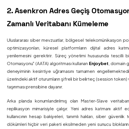
2. Asenkron Adres Geçiş Otomasyo
Zamanlı Veritabanı Kümeleme
Uluslararası siber mevzuatlar, bölgesel telekomünikasyon poli
optimizasyonları, küresel platformların dijital adres katmanl
yenilemesini gerektirir. Süreç yönetimi hususunda tescilli
Otomasyonu" (AATA) algoritması kullanan
Enjoybet
, domain g
deneyiminin kesintiye uğramasını tamamen engellemekted
üzerindeki aktif oturumların şifreli bir belirteç (session token)
taşınması prensibine dayanır.
Arka planda konumlandırılmış olan Master-Slave veritaban
replikasyon mimarisiyle çalışır. Yeni adres katmanı aktif edi
kullanıcının hesap bakiyeleri, tanımlı hakları, siber güvenlik
dökümleri hiçbir veri paketi eksilmeden yeni sunucu blokların