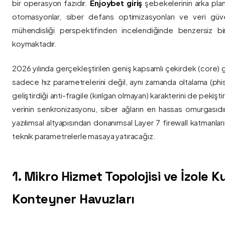
bir operasyon fazıdır.
Enjoybet giriş
şebekelerinin arka pla
otomasyonlar, siber defans optimizasyonları ve veri güvenl
mühendisliği perspektifinden incelendiğinde benzersiz bi
koymaktadır.
2026 yılında gerçekleştirilen geniş kapsamlı çekirdek (core) 
sadece hız parametrelerini değil, aynı zamanda oltalama (phis
geliştirdiği anti-fragile (kırılgan olmayan) karakterini de pekişti
verinin senkronizasyonu, siber ağların en hassas omurgasıdı
yazılımsal altyapısından donanımsal Layer 7 firewall katmanla
teknik parametrelerle masaya yatıracağız.
1. Mikro Hizmet Topolojisi ve İzole 
Konteyner Havuzları