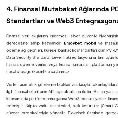
4. Finansal Mutabakat Ağlarında P
Standartları ve Web3 Entegrasyon
Finansal veri akışlarının işlenmesi, siber güvenlik hiyerarşi
derecesine sahip katmanıdır.
Enjoybet mobil
ve masaüstü
ödeme ağ geçitleri, küresel bankacılık standartları olan PCI-
Data Security Standard) Level 1 akreditasyonuna tam uyumlulukla
hassas ödeme verileri veya hesap numaraları, platformun ye
(local storage) kesinlikle saklanmaz.
Veriler, asimetrik şifreleme blokları vasıtasıyla tokenlaştırıl
ilgili finansal otoritenin API uç noktalarına iletilir. Bunun yanı
kapsamında platform omurgasına Web3 merkeziyetsiz finans
edilmiştir. Kripto varlık transferleri, akıllı kontratlar (Smar
cüzdan protokolleriyle yönetilir. Blokzincir üzerinde gerçe