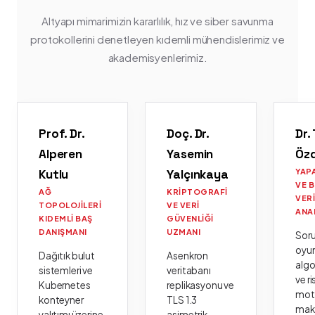
Altyapı mimarimizin kararlılık, hız ve siber savunma
protokollerini denetleyen kıdemli mühendislerimiz ve
akademisyenlerimiz.
Prof. Dr.
Doç. Dr.
Dr.
Alperen
Yasemin
Öz
Kutlu
Yalçınkaya
YAP
VE 
AĞ
KRIPTOGRAFI
VER
TOPOLOJILERI
VE VERI
ANA
KIDEMLI BAŞ
GÜVENLIĞI
DANIŞMANI
UZMANI
Sor
oyu
Dağıtık bulut
Asenkron
algo
sistemleri ve
veritabanı
ve ri
Kubernetes
replikasyonu ve
moto
konteyner
TLS 1.3
mak
yalıtımı üzerine
asimetrik