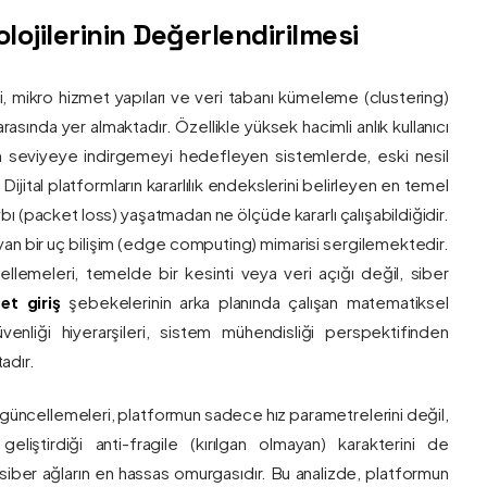
ojilerinin Değerlendirilmesi
ri, mikro hizmet yapıları ve veri tabanı kümeleme (clustering)
asında yer almaktadır. Özellikle yüksek hacimli anlık kullanıcı
um seviyeye indirgemeyi hedefleyen sistemlerde, eski nesil
 Dijital platformların kararlılık endekslerini belirleyen en temel
bı (packet loss) yaşatmadan ne ölçüde kararlı çalışabildiğidir.
ayan bir uç bilişim (edge computing) mimarisi sergilemektedir.
ncellemeleri, temelde bir kesinti veya veri açığı değil, siber
et giriş
şebekelerinin arka planında çalışan matematiksel
enliği hiyerarşileri, sistem mühendisliği perspektifinden
adır.
 güncellemeleri, platformun sadece hız parametrelerini değil,
eliştirdiği anti-fragile (kırılgan olmayan) karakterini de
, siber ağların en hassas omurgasıdır. Bu analizde, platformun