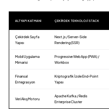
ALTYAPI KATMANI
ÇEKIRDEK TEKNOLOJI STACK
Çekirdek Sayfa
Next.js / Server-Side
Yapısı
Rendering (SSR)
Mobil Uygulama
Progressive Web App (PWA) /
Mimarisi
Workbox
Finansal
Kriptografik İzole End-Point
Entegrasyon
Yapısı
Apache Kafka / Redis
Veri Akış Motoru
Enterprise Cluster