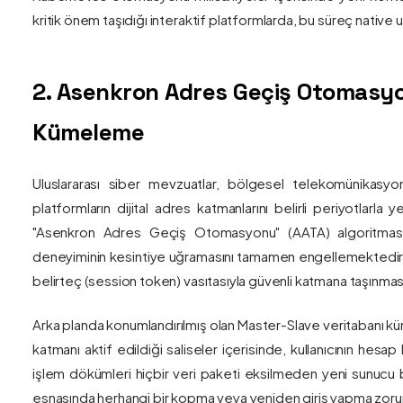
kritik önem taşıdığı interaktif platformlarda, bu süreç nativ
2. Asenkron Adres Geçiş Otomasyo
Kümeleme
Uluslararası siber mevzuatlar, bölgesel telekomünikasyon
platformların dijital adres katmanlarını belirli periyotlarla
"Asenkron Adres Geçiş Otomasyonu" (AATA) algoritmas
deneyiminin kesintiye uğramasını tamamen engellemektedir. S
belirteç (session token) vasıtasıyla güvenli katmana taşınmas
Arka planda konumlandırılmış olan Master-Slave veritabanı küm
katmanı aktif edildiği saliseler içerisinde, kullanıcının hesap
işlem dökümleri hiçbir veri paketi eksilmeden yeni sunucu blo
esnasında herhangi bir kopma veya yeniden giriş yapma zorunlu