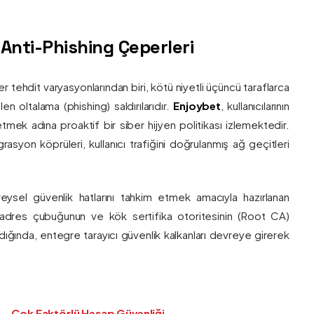
ş Anti-Phishing Çeperleri
ber tehdit varyasyonlarından biri, kötü niyetli üçüncü taraflarca
en oltalama (phishing) saldırılarıdır.
Enjoybet
, kullanıcılarının
etmek adına proaktif bir siber hijyen politikası izlemektedir.
rasyon köprüleri, kullanıcı trafiğini doğrulanmış ağ geçitleri
bireysel güvenlik hatlarını tahkim etmek amacıyla hazırlanan
ı adres çubuğunun ve kök sertifika otoritesinin (Root CA)
ndığında, entegre tarayıcı güvenlik kalkanları devreye girerek
Çok Faktörlü Hesap Güvenliği