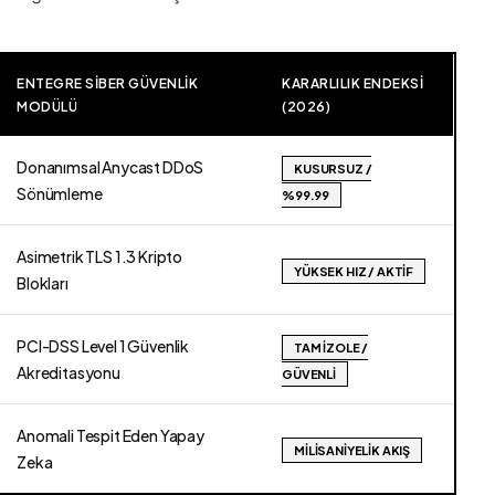
ENTEGRE SIBER GÜVENLIK
KARARLILIK ENDEKSI
MODÜLÜ
(2026)
Donanımsal Anycast DDoS
KUSURSUZ /
Sönümleme
%99.99
Asimetrik TLS 1.3 Kripto
YÜKSEK HIZ / AKTIF
Blokları
PCI-DSS Level 1 Güvenlik
TAM İZOLE /
Akreditasyonu
GÜVENLI
Anomali Tespit Eden Yapay
MILISANIYELIK AKIŞ
Zeka