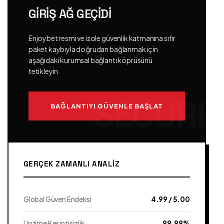
GIRIŞ AĞ GEÇIDI
Enjoybet resmi ve izole güvenlik katmanına sıfır
paket kaybıyla doğrudan bağlanmak için
aşağıdaki kurumsal bağlantı köprüsünü
tetikleyin.
BAĞLANTIYI GÜVENLE BAŞLAT
GERÇEK ZAMANLI ANALIZ
Global Güven Endeksi
4.99 / 5.00
Uptime Kesintisizlik
99.99%