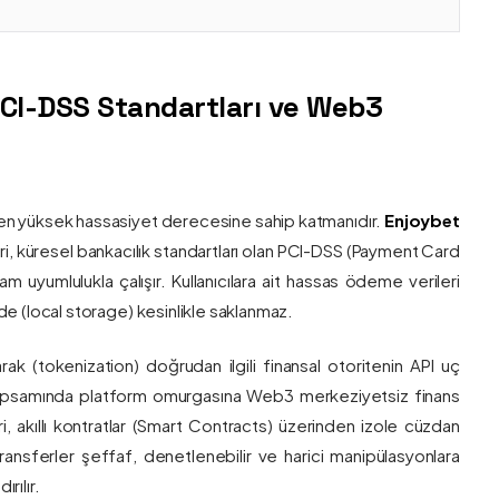
PCI-DSS Standartları ve Web3
nin en yüksek hassasiyet derecesine sahip katmanıdır.
Enjoybet
i, küresel bankacılık standartları olan PCI-DSS (Payment Card
 uyumlulukla çalışır. Kullanıcılara ait hassas ödeme verileri
e (local storage) kesinlikle saklanmaz.
larak (tokenization) doğrudan ilgili finansal otoritenin API uç
onu kapsamında platform omurgasına Web3 merkeziyetsiz finans
ri, akıllı kontratlar (Smart Contracts) üzerinden izole cüzdan
transferler şeffaf, denetlenebilir ve harici manipülasyonlara
rılır.