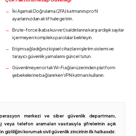
İki Aşamalı Doğrulama (2FA) katmanını profil
ayarlarınızdan aktif hale getirin.
Brute-force (kaba kuvvet) saldırılarına karşı ardışık sayılar
içermeyen kompleks parolalar belirleyin.
Erişim sağladığınız kişisel cihazların işletim sistemi ve
tarayıcı güvenlik yamalarını güncel tutun.
Güvenilmeyen ortak Wi-Fi ağları üzerinden platform
şebekelerine bağlanırken VPN katmanı kullanın.
erasyon merkezi ve siber güvenlik departmanı,
 veya telefon aramaları vasıtasıyla şifrelerinin açık
gizliliğini korumak sivil güvenlik zincirinin ilk halkasıdır.