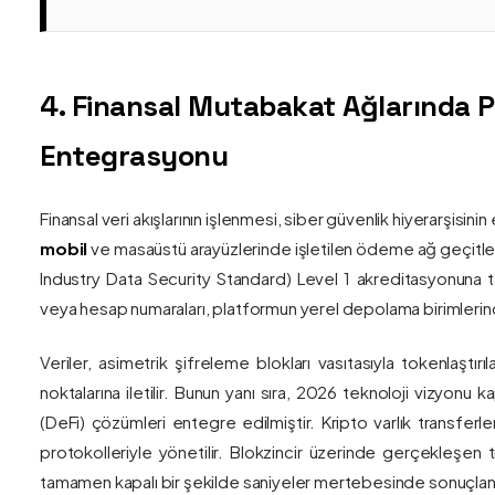
4. Finansal Mutabakat Ağlarında 
Entegrasyonu
Finansal veri akışlarının işlenmesi, siber güvenlik hiyerarşisi
mobil
ve masaüstü arayüzlerinde işletilen ödeme ağ geçitler
Industry Data Security Standard) Level 1 akreditasyonuna tam
veya hesap numaraları, platformun yerel depolama birimlerind
Veriler, asimetrik şifreleme blokları vasıtasıyla tokenlaştırı
noktalarına iletilir. Bunun yanı sıra, 2026 teknoloji vizy
(DeFi) çözümleri entegre edilmiştir. Kripto varlık transferle
protokolleriyle yönetilir. Blokzincir üzerinde gerçekleşen 
tamamen kapalı bir şekilde saniyeler mertebesinde sonuçlandı