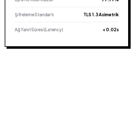
Şifreleme Standartı
TLS 1.3 Asimetrik
Ağ Yanıt Süresi (Latency)
< 0.02s