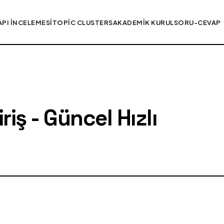
API İNCELEMESI
TOPIC CLUSTERS
AKADEMIK KURUL
SORU-CEVAP
iş - Güncel Hızlı