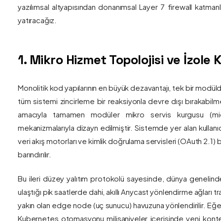
yazılımsal altyapısından donanımsal Layer 7 firewall katma
yatıracağız.
1. Mikro Hizmet Topolojisi ve İzol
Monolitik kod yapılarının en büyük dezavantajı, tek bir modül
tüm sistemi zincirleme bir reaksiyonla devre dışı bırakabilm
amacıyla tamamen modüler mikro servis kurgusu (mic
mekanizmalarıyla dizayn edilmiştir. Sistemde yer alan kullanıc
veri akış motorları ve kimlik doğrulama servisleri (OAuth 2.1)
barındırılır.
Bu ileri düzey yalıtım protokolü sayesinde, dünya genelind
ulaştığı pik saatlerde dahi, akıllı Anycast yönlendirme ağları tr
yakın olan edge node (uç sunucu) havuzuna yönlendirilir. Eğe
Kubernetes otomasyonu milisaniyeler içerisinde yeni kont