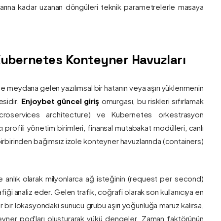
nlarına kadar uzanan döngüleri teknik parametrelerle masaya
e Kubernetes Konteyner Havuzları
de meydana gelen yazılımsal bir hatanın veya aşırı yüklenmenin
esidir.
Enjoybet güncel giriş
omurgası, bu riskleri sıfırlamak
roservices architecture) ve Kubernetes orkestrasyon
ı profili yönetim birimleri, finansal mutabakat modülleri, canlı
 birbirinden bağımsız izole konteyner havuzlarında (containers)
e anlık olarak milyonlarca ağ isteğinin (request per second)
afiği analiz eder. Gelen trafik, coğrafi olarak son kullanıcıya en
r bir lokasyondaki sunucu grubu aşırı yoğunluğa maruz kalırsa,
eyner pod'ları oluşturarak yükü dengeler. Zaman faktörünün