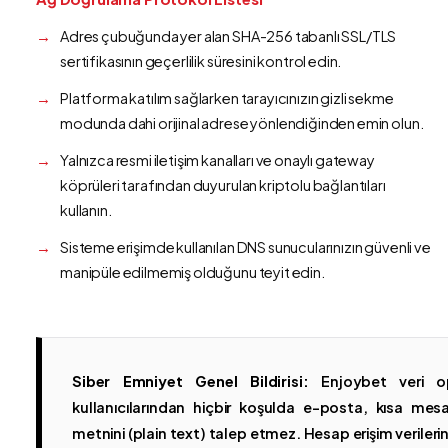
Adres çubuğunda yer alan SHA-256 tabanlı SSL/TLS
sertifikasının geçerlilik süresini kontrol edin.
Platforma katılım sağlarken tarayıcınızın gizli sekme
modunda dahi orijinal adrese yönlendiğinden emin olun.
Yalnızca resmi iletişim kanalları ve onaylı gateway
köprüleri tarafından duyurulan kriptolu bağlantıları
kullanın.
Sisteme erişimde kullanılan DNS sunucularınızın güvenli ve
manipüle edilmemiş olduğunu teyit edin.
Siber Emniyet Genel Bildirisi:
Enjoybet veri op
kullanıcılarından hiçbir koşulda e-posta, kısa mesaj
metnini (plain text) talep etmez. Hesap erişim verilerinin 