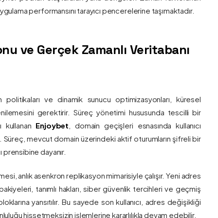
e uygulama performansını tarayıcı pencerelerine taşımaktadır.
nu ve Gerçek Zamanlı Veritabanı
 politikaları ve dinamik sunucu optimizasyonları, küresel
 yenilemesini gerektirir. Süreç yönetimi hususunda tescilli bir
ı kullanan
Enjoybet
, domain geçişleri esnasında kullanıcı
üreç, mevcut domain üzerindeki aktif oturumların şifreli bir
ı prensibine dayanır.
esi, anlık asenkron replikasyon mimarisiyle çalışır. Yeni adres
 bakiyeleri, tanımlı hakları, siber güvenlik tercihleri ve geçmiş
klarına yansıtılır. Bu sayede son kullanıcı, adres değişikliği
luğu hissetmeksizin işlemlerine kararlılıkla devam edebilir.