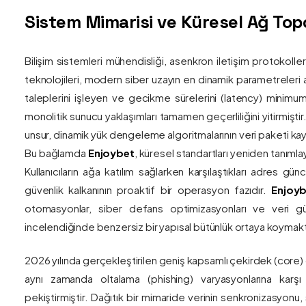
Sistem Mimarisi ve Küresel Ağ Topol
Bilişim sistemleri mühendisliği, asenkron iletişim protokolle
teknolojileri, modern siber uzayın en dinamik parametreleri ar
taleplerini işleyen ve gecikme sürelerini (latency) minim
monolitik sunucu yaklaşımları tamamen geçerliliğini yitirmiştir.
unsur, dinamik yük dengeleme algoritmalarının veri paketi kay
Bu bağlamda
Enjoybet
, küresel standartları yeniden tanıml
Kullanıcıların ağa katılım sağlarken karşılaştıkları adres gü
güvenlik kalkanının proaktif bir operasyon fazıdır.
Enjoyb
otomasyonlar, siber defans optimizasyonları ve veri güv
incelendiğinde benzersiz bir yapısal bütünlük ortaya koymakt
2026 yılında gerçekleştirilen geniş kapsamlı çekirdek (core)
aynı zamanda oltalama (phishing) varyasyonlarına karşı g
pekiştirmiştir. Dağıtık bir mimaride verinin senkronizasyonu