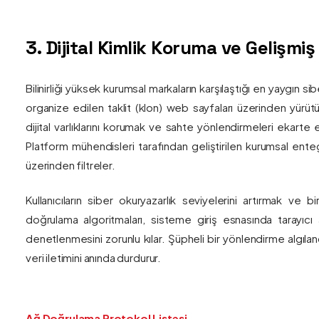
3. Dijital Kimlik Koruma ve Gelişmi
Bilinirliği yüksek kurumsal markaların karşılaştığı en yaygın si
organize edilen taklit (klon) web sayfaları üzerinden yürütül
dijital varlıklarını korumak ve sahte yönlendirmeleri ekarte 
Platform mühendisleri tarafından geliştirilen kurumsal enteg
üzerinden filtreler.
Kullanıcıların siber okuryazarlık seviyelerini artırmak ve 
doğrulama algoritmaları, sisteme giriş esnasında tarayıc
denetlenmesini zorunlu kılar. Şüpheli bir yönlendirme algıla
veri iletimini anında durdurur.
Ağ Doğrulama Protokol Listesi