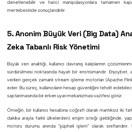
denetlenebilir ve harici manipülasyonlara tamamen kapa
mertebesinde sonuçlandırılır.
5. Anonim Büyük Veri (Big Data) Ana
Zeka Tabanlı Risk Yönetimi
Büyük veri analitiği, kullanıcı davranış kalıplarının çözümlenm
sürdürülmesi noktasında hayati bir enstrümandır. Enjoybet,
verileri gerçek zamanlı stream işleme motorları (Apache Flink /
eder. Bu süreç, kullanıcıların hesap güvenliğini tehdit edebile
saptanmasında bir erken uyarı mekanizması vazifesi görür.
Örneğin, bir kullanıcı hesabına coğrafi olarak mantıksız iki fa
dakika arayla farklı ülkelerden) erişim isteği geldiğinde, yap
motoru durumu anında "şüpheli işlem" olarak sınıflandırır. Si