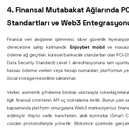
4. Finansal Mutabakat Ağlarında P
Standartları ve Web3 Entegrasyon
Finansal veri akışlarının işlenmesi, siber güvenlik hiyerarşi
derecesine sahip katmanıdır.
Enjoybet mobil
ve masaüstü
ödeme ağ geçitleri, küresel bankacılık standartları olan PCI-
Data Security Standard) Level 1 akreditasyonuna tam uyumlulukla
hassas ödeme verileri veya hesap numaraları, platformun ye
(local storage) kesinlikle saklanmaz.
Veriler, asimetrik şifreleme blokları vasıtasıyla tokenlaştırıl
ilgili finansal otoritenin API uç noktalarına iletilir. Bunun yanı
kapsamında platform omurgasına Web3 merkeziyetsiz finans
edilmiştir. Kripto varlık transferleri, akıllı kontratlar (Smar
cüzdan protokolleriyle yönetilir. Blokzincir üzerinde gerçe