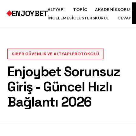
ALTYAPI
TOPIC
AKADEMIK
SORU-
ENJOYBET
İNCELEMESI
CLUSTERS
KURUL
CEVAP
SIBER GÜVENLIK VE ALTYAPI PROTOKOLÜ
Enjoybet Sorunsuz
Giriş - Güncel Hızlı
Bağlantı 2026