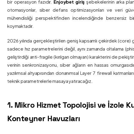
bir operasyon fazıdır.
Enjoybet giriş
şebekelerinin arka pla
otomasyonlar, siber defans optimizasyonları ve veri güvenl
mühendisliği perspektifinden incelendiğinde benzersiz bi
koymaktadır.
2026 yılında gerçekleştirilen geniş kapsamlı çekirdek (core) 
sadece hız parametrelerini değil, aynı zamanda oltalama (phis
geliştirdiği anti-fragile (kırılgan olmayan) karakterini de pekişti
verinin senkronizasyonu, siber ağların en hassas omurgasıdı
yazılımsal altyapısından donanımsal Layer 7 firewall katmanla
teknik parametrelerle masaya yatıracağız.
1. Mikro Hizmet Topolojisi ve İzole 
Konteyner Havuzları