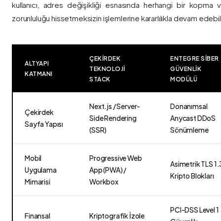
kullanıcı, adres değişikliği esnasında herhangi bir kopma
zorunluluğu hissetmeksizin işlemlerine kararlılıkla devam edebili
ÇEKIRDEK
ENTEGRE SIBER
ALTYAPI
TEKNOLOJI
GÜVENLIK
KATMANI
STACK
MODÜLÜ
Next.js / Server-
Donanımsal
Çekirdek
Side Rendering
Anycast DDoS
Sayfa Yapısı
(SSR)
Sönümleme
Mobil
Progressive Web
Asimetrik TLS 1.
Uygulama
App (PWA) /
Kripto Blokları
Mimarisi
Workbox
PCI-DSS Level 1
Finansal
Kriptografik İzole