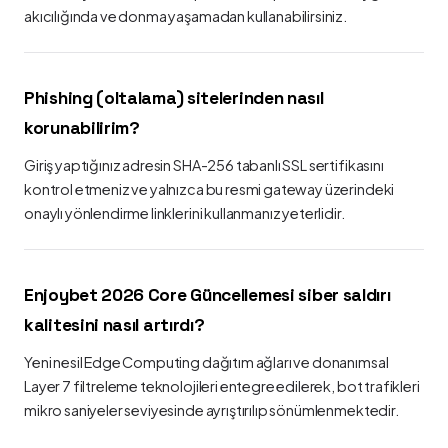
akıcılığında ve donma yaşamadan kullanabilirsiniz.
Phishing (oltalama) sitelerinden nasıl
korunabilirim?
Giriş yaptığınız adresin SHA-256 tabanlı SSL sertifikasını
kontrol etmeniz ve yalnızca bu resmi gateway üzerindeki
onaylı yönlendirme linklerini kullanmanız yeterlidir.
Enjoybet 2026 Core Güncellemesi siber saldırı
kalitesini nasıl artırdı?
Yeni nesil Edge Computing dağıtım ağları ve donanımsal
Layer 7 filtreleme teknolojileri entegre edilerek, bot trafikleri
mikro saniyeler seviyesinde ayrıştırılıp sönümlenmektedir.