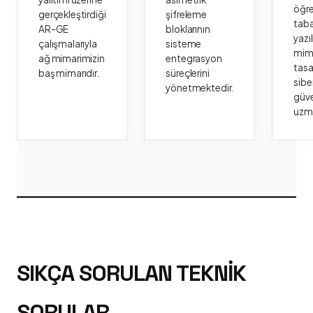
öğr
gerçekleştirdiği
şifreleme
taba
AR-GE
bloklarının
yazı
çalışmalarıyla
sisteme
mima
ağ mimarimizin
entegrasyon
tasa
baş mimarıdır.
süreçlerini
sibe
yönetmektedir.
güve
uzm
SIKÇA SORULAN TEKNIK
SORULAR