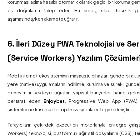
korunması adına hesabı otomatik olarak geçici bir koruma çemb
ek doğrulama talep eder. Bu süreç, siber hırsızlık gir
aşamasındayken akamete uğratır.
6. İleri Düzey PWA Teknolojisi ve Serv
(Service Workers) Yazılım Çözümler
Mobil internet ekosisteminin masaüstü cihazları geride bırak
yerel (native) uygulamaların indirilme, kurulma ve sürekli günce
deneyimini sekteye uğratan yapısal bariyerler haline gelm
bertaraf eden
Enjoybet
, Progressive Web App (PWA) mim
sistemlerine kusursuz bir optimizasyonla entegre etmiştir.
Tarayıcıların çekirdek execution motorlarıyla entegre çalışa
Workers) teknolojisi, platformun ağır stil dosyalarını (CSS), t