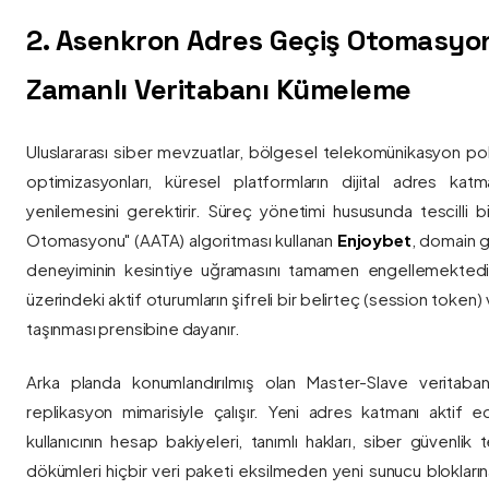
2. Asenkron Adres Geçiş Otomasyo
Zamanlı Veritabanı Kümeleme
Uluslararası siber mevzuatlar, bölgesel telekomünikasyon poli
optimizasyonları, küresel platformların dijital adres katmanl
yenilemesini gerektirir. Süreç yönetimi hususunda tescilli
Otomasyonu" (AATA) algoritması kullanan
Enjoybet
, domain g
deneyiminin kesintiye uğramasını tamamen engellemekted
üzerindeki aktif oturumların şifreli bir belirteç (session token)
taşınması prensibine dayanır.
Arka planda konumlandırılmış olan Master-Slave veritaban
replikasyon mimarisiyle çalışır. Yeni adres katmanı aktif edi
kullanıcının hesap bakiyeleri, tanımlı hakları, siber güvenlik
dökümleri hiçbir veri paketi eksilmeden yeni sunucu blokların