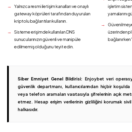
Yalnızca resmi iletişim kanalları ve onaylı
işletim siste
gateway köprüleri tarafından duyurulan
yamalarını g
kriptolu bağlantıları kullanın.
Güvenilmeyen
Sisteme erişimde kullanılan DNS
üzerinden p
sunucularınızın güvenli ve manipüle
bağlanırken 
edilmemiş olduğunu teyit edin.
Siber Emniyet Genel Bildirisi:
Enjoybet veri operasy
güvenlik departmanı, kullanıcılarından hiçbir koşuld
veya telefon aramaları vasıtasıyla şifrelerinin açık metn
etmez. Hesap erişim verilerinin gizliliğini korumak sivil 
halkasıdır.