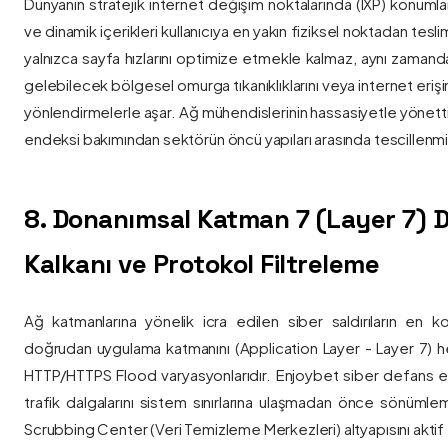
Dünyanın stratejik internet değişim noktalarında (IXP) konumlan
ve dinamik içerikleri kullanıcıya en yakın fiziksel noktadan tesl
yalnızca sayfa hızlarını optimize etmekle kalmaz, aynı zama
gelebilecek bölgesel omurga tıkanıklıklarını veya internet eriş
yönlendirmelerle aşar. Ağ mühendislerinin hassasiyetle yönettiği
endeksi bakımından sektörün öncü yapıları arasında tescillenmiş
8. Donanımsal Katman 7 (Layer 7)
Kalkanı ve Protokol Filtreleme
Ağ katmanlarına yönelik icra edilen siber saldırıların en ko
doğrudan uygulama katmanını (Application Layer - Layer 7) h
HTTP/HTTPS Flood varyasyonlarıdır. Enjoybet siber defans ekip
trafik dalgalarını sistem sınırlarına ulaşmadan önce sönüml
Scrubbing Center (Veri Temizleme Merkezleri) altyapısını aktif