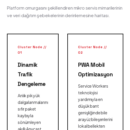
Platform omurgasını şekillendiren mikro servis mimarilerinin
ve veri dağıtım şebekelerinin derinlemesine haritası.
Cluster Node //
Cluster Node //
01
02
Dinamik
PWA Mobil
Trafik
Optimizasyon
Dengeleme
Service Workers
teknolojisi
Anlık pik yük
yardımıyla en
dalgalanmalarını
düşük bant
sıfır paket
genişliğinde bile
kaybıyla
arayüz bileşenlerini
sönümleyen
lokal bellekten
akıllı Anycast