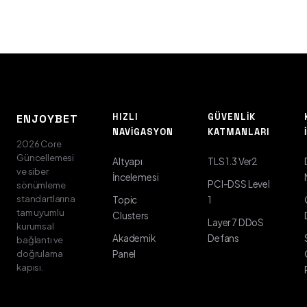
HIZLI
GÜVENLIK
ENJOYBET
NAVIGASYON
KATMANLARI
2026 Core
Güncellemesi
Altyapı
TLS 1.3 Ver2
ve siber
İncelemesi
PCI-DSS Level
sönümleme
standartlarına
Topic
1
tam uyumlu
Clusters
Layer 7 DDoS
kurumsal
Akademik
Defans
bağlantı ve
doğrulama
Panel
kapısı.