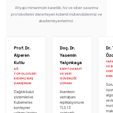
Altyapı mimarimizin kararlılık, hız ve siber savunma
protokollerini denetleyen kıdemli mühendislerimiz ve
akademisyenlerimiz.
Prof. Dr.
Doç. Dr.
Dr.
Alperen
Yasemin
Öz
Kutlu
Yalçınkaya
YAP
VE 
AĞ
KRIPTOGRAFI
VER
TOPOLOJILERI
VE VERI
ANA
KIDEMLI BAŞ
GÜVENLIĞI
DANIŞMANI
UZMANI
Sor
oyu
Dağıtık bulut
Asenkron
algo
sistemleri ve
veritabanı
ve ri
Kubernetes
replikasyonu ve
moto
konteyner
TLS 1.3
mak
yalıtımı üzerine
asimetrik