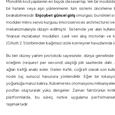
Monolitik kod yapılarının en büyük dezavantajı, tek bir modül
bir hatanın veya aşırı yüklenmenin tüm sistemi zincirleme 
bırakabilmesidir.
Enjoybet güncel giriş
omurgası, bu riskleri 
modüler mikro servis kurgusu (microservices architecture) 
mekanizmalarıyla dizayn edilmiştir. Sistemde yer alan kullanıcı
finansal mutabakat modülleri, canlı veri akış motorları ve k
(OAuth 2.1) birbirinden bağımsız izole konteyner havuzlarında (co
Bu ileri düzey yalıtım protokolü sayesinde, dünya genelinde a
isteğinin (request per second) ulaştığı pik saatlerde dahi, 
ağları trafiği analiz eder. Gelen trafik, coğrafi olarak son ku
node (uç sunucu) havuzuna yönlendirilir. Eğer bir lokasy
yoğunluğa maruz kalırsa, Kubernetes otomasyonu milisaniyeler
pod'ları oluşturarak yükü dengeler. Zaman faktörünün kriti
platformlarda, bu süreç native uygulama performansını
taşımaktadır.