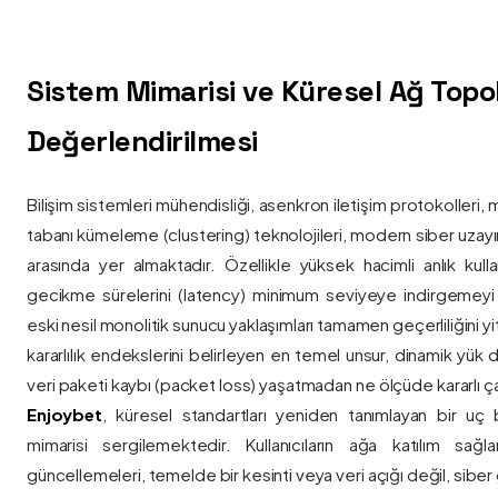
Sistem Mimarisi ve Küresel Ağ Topolo
Değerlendirilmesi
Bilişim sistemleri mühendisliği, asenkron iletişim protokolleri, 
tabanı kümeleme (clustering) teknolojileri, modern siber uzay
arasında yer almaktadır. Özellikle yüksek hacimli anlık kulla
gecikme sürelerini (latency) minimum seviyeye indirgemey
eski nesil monolitik sunucu yaklaşımları tamamen geçerliliğini yitir
kararlılık endekslerini belirleyen en temel unsur, dinamik yük
veri paketi kaybı (packet loss) yaşatmadan ne ölçüde kararlı ça
Enjoybet
, küresel standartları yeniden tanımlayan bir uç
mimarisi sergilemektedir. Kullanıcıların ağa katılım sağla
güncellemeleri, temelde bir kesinti veya veri açığı değil, siber 