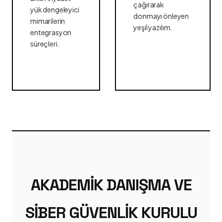
çağırarak
yük dengeleyici
donmayı önleyen
mimarilerin
yeşil yazılım.
entegrasyon
süreçleri.
AKADEMIK DANIŞMA VE
SIBER GÜVENLIK KURULU