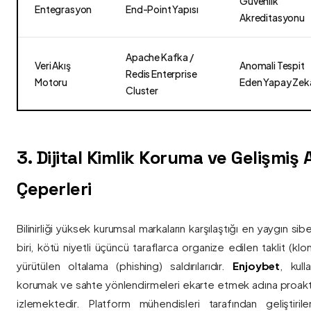
Güvenlik
Entegrasyon
End-Point Yapısı
Akreditasyonu
Apache Kafka /
Veri Akış
Anomali Tespit
Redis Enterprise
Motoru
Eden Yapay Zek
Cluster
3. Dijital Kimlik Koruma ve Gelişmiş
Çeperleri
Bilinirliği yüksek kurumsal markaların karşılaştığı en yaygın si
biri, kötü niyetli üçüncü taraflarca organize edilen taklit (kl
yürütülen oltalama (phishing) saldırılarıdır.
Enjoybet
, kulla
korumak ve sahte yönlendirmeleri ekarte etmek adına proaktif 
izlemektedir. Platform mühendisleri tarafından geliştiri