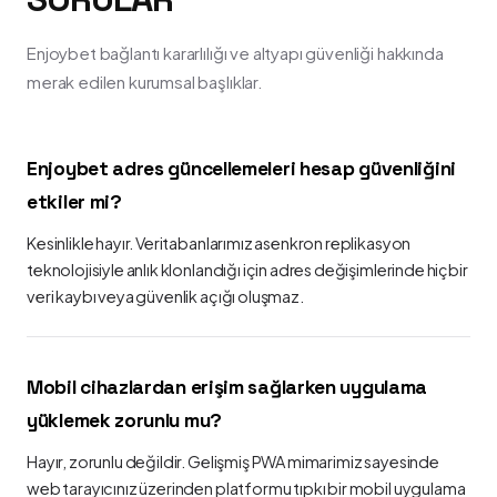
Enjoybet bağlantı kararlılığı ve altyapı güvenliği hakkında
merak edilen kurumsal başlıklar.
Enjoybet adres güncellemeleri hesap güvenliğini
etkiler mi?
Kesinlikle hayır. Veritabanlarımız asenkron replikasyon
teknolojisiyle anlık klonlandığı için adres değişimlerinde hiçbir
veri kaybı veya güvenlik açığı oluşmaz.
Mobil cihazlardan erişim sağlarken uygulama
yüklemek zorunlu mu?
Hayır, zorunlu değildir. Gelişmiş PWA mimarimiz sayesinde
web tarayıcınız üzerinden platformu tıpkı bir mobil uygulama