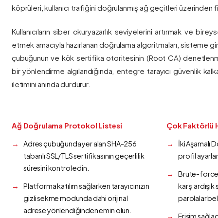
köprüleri, kullanıcı trafiğini doğrulanmış ağ geçitleri üzerinden fi
Kullanıcıların siber okuryazarlık seviyelerini artırmak ve bireys
etmek amacıyla hazırlanan doğrulama algoritmaları, sisteme gir
çubuğunun ve kök sertifika otoritesinin (Root CA) denetlenmes
bir yönlendirme algılandığında, entegre tarayıcı güvenlik kalk
iletimini anında durdurur.
Ağ Doğrulama Protokol Listesi
Çok Faktörlü 
Adres çubuğunda yer alan SHA-256
İki Aşamalı 
tabanlı SSL/TLS sertifikasının geçerlilik
profil ayarla
süresini kontrol edin.
Brute-force 
Platforma katılım sağlarken tarayıcınızın
karşı ardışı
gizli sekme modunda dahi orijinal
parolalar bel
adrese yönlendiğinden emin olun.
Erişim sağlad