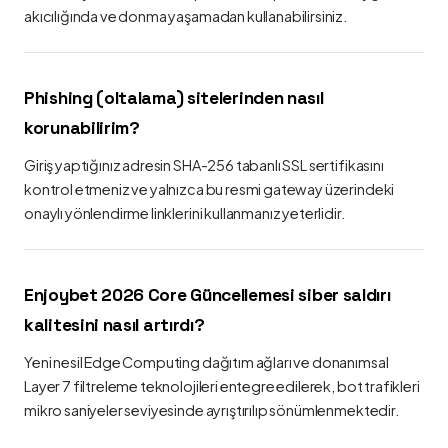
akıcılığında ve donma yaşamadan kullanabilirsiniz.
Phishing (oltalama) sitelerinden nasıl
korunabilirim?
Giriş yaptığınız adresin SHA-256 tabanlı SSL sertifikasını
kontrol etmeniz ve yalnızca bu resmi gateway üzerindeki
onaylı yönlendirme linklerini kullanmanız yeterlidir.
Enjoybet 2026 Core Güncellemesi siber saldırı
kalitesini nasıl artırdı?
Yeni nesil Edge Computing dağıtım ağları ve donanımsal
Layer 7 filtreleme teknolojileri entegre edilerek, bot trafikleri
mikro saniyeler seviyesinde ayrıştırılıp sönümlenmektedir.