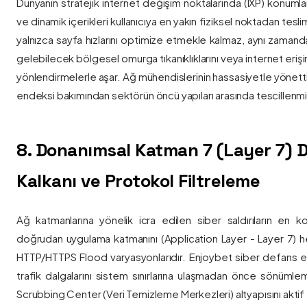
Dünyanın stratejik internet değişim noktalarında (IXP) konumlan
ve dinamik içerikleri kullanıcıya en yakın fiziksel noktadan tesl
yalnızca sayfa hızlarını optimize etmekle kalmaz, aynı zama
gelebilecek bölgesel omurga tıkanıklıklarını veya internet eriş
yönlendirmelerle aşar. Ağ mühendislerinin hassasiyetle yönettiği
endeksi bakımından sektörün öncü yapıları arasında tescillenmiş
8. Donanımsal Katman 7 (Layer 7)
Kalkanı ve Protokol Filtreleme
Ağ katmanlarına yönelik icra edilen siber saldırıların en ko
doğrudan uygulama katmanını (Application Layer - Layer 7) h
HTTP/HTTPS Flood varyasyonlarıdır. Enjoybet siber defans ekip
trafik dalgalarını sistem sınırlarına ulaşmadan önce sönüml
Scrubbing Center (Veri Temizleme Merkezleri) altyapısını aktif