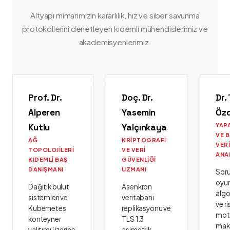
Altyapı mimarimizin kararlılık, hız ve siber savunma
protokollerini denetleyen kıdemli mühendislerimiz ve
akademisyenlerimiz.
Prof. Dr.
Doç. Dr.
Dr.
Alperen
Yasemin
Öz
Kutlu
Yalçınkaya
YAP
VE 
AĞ
KRIPTOGRAFI
VER
TOPOLOJILERI
VE VERI
ANA
KIDEMLI BAŞ
GÜVENLIĞI
DANIŞMANI
UZMANI
Sor
oyu
Dağıtık bulut
Asenkron
algo
sistemleri ve
veritabanı
ve ri
Kubernetes
replikasyonu ve
moto
konteyner
TLS 1.3
mak
yalıtımı üzerine
asimetrik