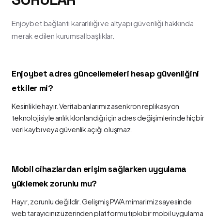
Enjoybet bağlantı kararlılığı ve altyapı güvenliği hakkında
merak edilen kurumsal başlıklar.
Enjoybet adres güncellemeleri hesap güvenliğini
etkiler mi?
Kesinlikle hayır. Veritabanlarımız asenkron replikasyon
teknolojisiyle anlık klonlandığı için adres değişimlerinde hiçbir
veri kaybı veya güvenlik açığı oluşmaz.
Mobil cihazlardan erişim sağlarken uygulama
yüklemek zorunlu mu?
Hayır, zorunlu değildir. Gelişmiş PWA mimarimiz sayesinde
web tarayıcınız üzerinden platformu tıpkı bir mobil uygulama