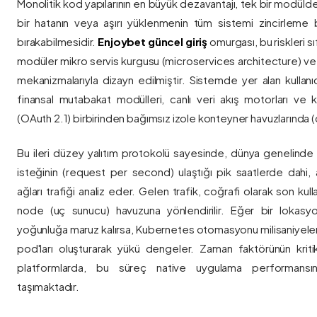
Monolitik kod yapılarının en büyük dezavantajı, tek bir modül
bir hatanın veya aşırı yüklenmenin tüm sistemi zincirleme 
bırakabilmesidir.
Enjoybet güncel giriş
omurgası, bu riskleri 
modüler mikro servis kurgusu (microservices architecture) 
mekanizmalarıyla dizayn edilmiştir. Sistemde yer alan kullanıcı
finansal mutabakat modülleri, canlı veri akış motorları ve k
(OAuth 2.1) birbirinden bağımsız izole konteyner havuzlarında (co
Bu ileri düzey yalıtım protokolü sayesinde, dünya genelinde a
isteğinin (request per second) ulaştığı pik saatlerde dahi, 
ağları trafiği analiz eder. Gelen trafik, coğrafi olarak son ku
node (uç sunucu) havuzuna yönlendirilir. Eğer bir lokasy
yoğunluğa maruz kalırsa, Kubernetes otomasyonu milisaniyeler
pod'ları oluşturarak yükü dengeler. Zaman faktörünün kriti
platformlarda, bu süreç native uygulama performansını
taşımaktadır.