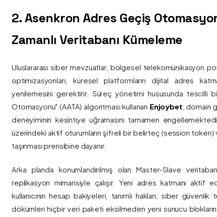
2. Asenkron Adres Geçiş Otomasyo
Zamanlı Veritabanı Kümeleme
Uluslararası siber mevzuatlar, bölgesel telekomünikasyon poli
optimizasyonları, küresel platformların dijital adres katmanl
yenilemesini gerektirir. Süreç yönetimi hususunda tescilli
Otomasyonu" (AATA) algoritması kullanan
Enjoybet
, domain g
deneyiminin kesintiye uğramasını tamamen engellemekted
üzerindeki aktif oturumların şifreli bir belirteç (session token)
taşınması prensibine dayanır.
Arka planda konumlandırılmış olan Master-Slave veritaban
replikasyon mimarisiyle çalışır. Yeni adres katmanı aktif edi
kullanıcının hesap bakiyeleri, tanımlı hakları, siber güvenlik
dökümleri hiçbir veri paketi eksilmeden yeni sunucu blokların