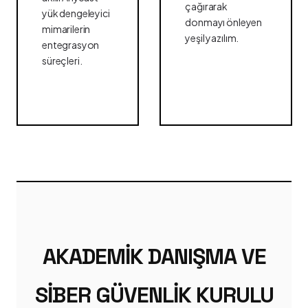
çağırarak
yük dengeleyici
donmayı önleyen
mimarilerin
yeşil yazılım.
entegrasyon
süreçleri.
AKADEMIK DANIŞMA VE
SIBER GÜVENLIK KURULU