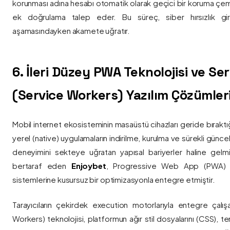
korunması adına hesabı otomatik olarak geçici bir koruma çemb
ek doğrulama talep eder. Bu süreç, siber hırsızlık gir
aşamasındayken akamete uğratır.
6. İleri Düzey PWA Teknolojisi ve Serv
(Service Workers) Yazılım Çözümler
Mobil internet ekosisteminin masaüstü cihazları geride bırak
yerel (native) uygulamaların indirilme, kurulma ve sürekli günce
deneyimini sekteye uğratan yapısal bariyerler haline gelm
bertaraf eden
Enjoybet
, Progressive Web App (PWA) mim
sistemlerine kusursuz bir optimizasyonla entegre etmiştir.
Tarayıcıların çekirdek execution motorlarıyla entegre çalışa
Workers) teknolojisi, platformun ağır stil dosyalarını (CSS), t