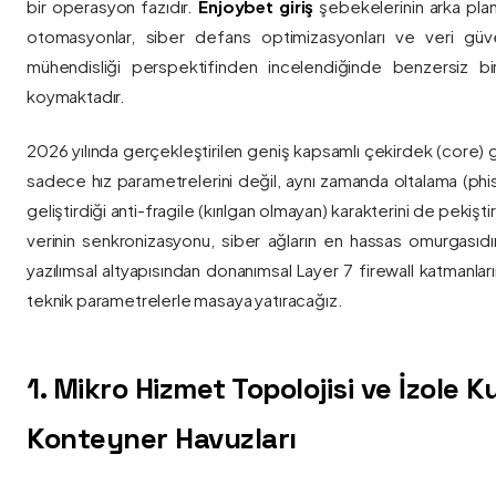
bir operasyon fazıdır.
Enjoybet giriş
şebekelerinin arka pla
otomasyonlar, siber defans optimizasyonları ve veri güvenl
mühendisliği perspektifinden incelendiğinde benzersiz bi
koymaktadır.
2026 yılında gerçekleştirilen geniş kapsamlı çekirdek (core) 
sadece hız parametrelerini değil, aynı zamanda oltalama (phis
geliştirdiği anti-fragile (kırılgan olmayan) karakterini de pekişti
verinin senkronizasyonu, siber ağların en hassas omurgasıdı
yazılımsal altyapısından donanımsal Layer 7 firewall katmanla
teknik parametrelerle masaya yatıracağız.
1. Mikro Hizmet Topolojisi ve İzole 
Konteyner Havuzları