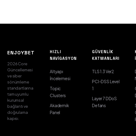
HIZLI
GÜVENLIK
ENJOYBET
NAVIGASYON
KATMANLARI
2026 Core
Güncellemesi
Altyapı
TLS 1.3 Ver2
ve siber
İncelemesi
PCI-DSS Level
sönümleme
standartlarına
Topic
1
tam uyumlu
Clusters
Layer 7 DDoS
kurumsal
Akademik
Defans
bağlantı ve
doğrulama
Panel
kapısı.