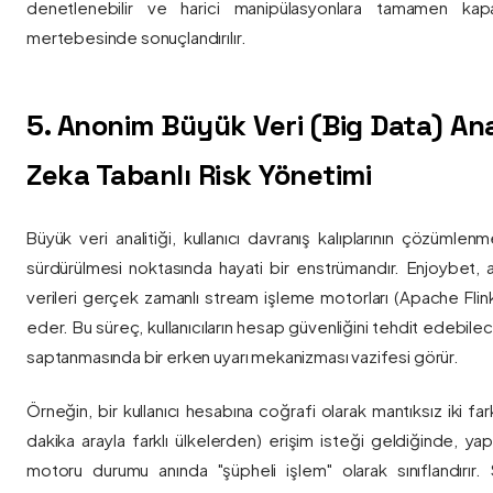
denetlenebilir ve harici manipülasyonlara tamamen kapa
mertebesinde sonuçlandırılır.
5. Anonim Büyük Veri (Big Data) Ana
Zeka Tabanlı Risk Yönetimi
Büyük veri analitiği, kullanıcı davranış kalıplarının çözümlenm
sürdürülmesi noktasında hayati bir enstrümandır. Enjoybet,
verileri gerçek zamanlı stream işleme motorları (Apache Flink /
eder. Bu süreç, kullanıcıların hesap güvenliğini tehdit edebile
saptanmasında bir erken uyarı mekanizması vazifesi görür.
Örneğin, bir kullanıcı hesabına coğrafi olarak mantıksız iki fa
dakika arayla farklı ülkelerden) erişim isteği geldiğinde, yap
motoru durumu anında "şüpheli işlem" olarak sınıflandırır. Si