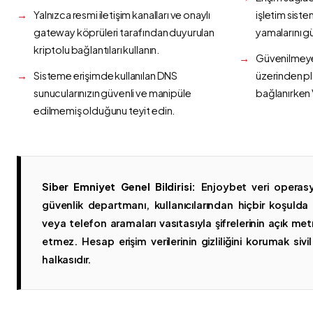
Yalnızca resmi iletişim kanalları ve onaylı
işletim siste
gateway köprüleri tarafından duyurulan
yamalarını g
kriptolu bağlantıları kullanın.
Güvenilmeyen
Sisteme erişimde kullanılan DNS
üzerinden p
sunucularınızın güvenli ve manipüle
bağlanırken 
edilmemiş olduğunu teyit edin.
Siber Emniyet Genel Bildirisi:
Enjoybet veri operasy
güvenlik departmanı, kullanıcılarından hiçbir koşuld
veya telefon aramaları vasıtasıyla şifrelerinin açık metn
etmez. Hesap erişim verilerinin gizliliğini korumak sivil 
halkasıdır.