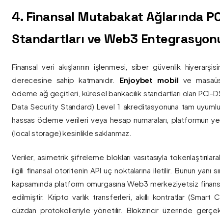
4. Finansal Mutabakat Ağlarında P
Standartları ve Web3 Entegrasyon
Finansal veri akışlarının işlenmesi, siber güvenlik hiyerarşi
derecesine sahip katmanıdır.
Enjoybet mobil
ve masaüstü
ödeme ağ geçitleri, küresel bankacılık standartları olan PCI-
Data Security Standard) Level 1 akreditasyonuna tam uyumlulukla
hassas ödeme verileri veya hesap numaraları, platformun ye
(local storage) kesinlikle saklanmaz.
Veriler, asimetrik şifreleme blokları vasıtasıyla tokenlaştırıl
ilgili finansal otoritenin API uç noktalarına iletilir. Bunun yanı
kapsamında platform omurgasına Web3 merkeziyetsiz finans
edilmiştir. Kripto varlık transferleri, akıllı kontratlar (Smar
cüzdan protokolleriyle yönetilir. Blokzincir üzerinde gerçe