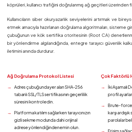
köprüleri, kullanıcı trafiğini doğrulanmış ağ geçitleri üzerinden fi
Kullanıcıların siber okuryazarlık seviyelerini artırmak ve bireys
etmek amacıyla hazırlanan doğrulama algoritmaları, sisteme gir
çubuğunun ve kök sertifika otoritesinin (Root CA) denetlenmes
bir yönlendirme algılandığında, entegre tarayıcı güvenlik kalk
iletimini anında durdurur.
Ağ Doğrulama Protokol Listesi
Çok Faktörlü 
Adres çubuğunda yer alan SHA-256
İki Aşamalı 
tabanlı SSL/TLS sertifikasının geçerlilik
profil ayarla
süresini kontrol edin.
Brute-force 
Platforma katılım sağlarken tarayıcınızın
karşı ardışı
gizli sekme modunda dahi orijinal
parolalar bel
adrese yönlendiğinden emin olun.
Erişim sağlad