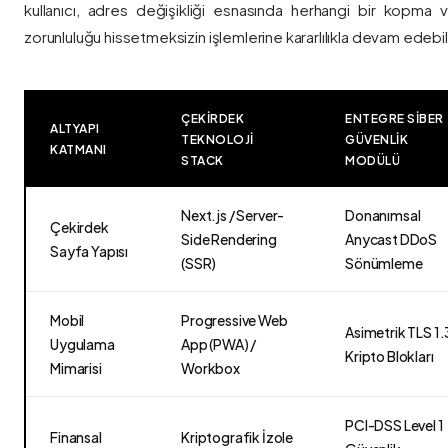
kullanıcı, adres değişikliği esnasında herhangi bir kopma
zorunluluğu hissetmeksizin işlemlerine kararlılıkla devam edebili
ÇEKIRDEK
ENTEGRE SIBER
ALTYAPI
TEKNOLOJI
GÜVENLIK
KATMANI
STACK
MODÜLÜ
Next.js / Server-
Donanımsal
Çekirdek
Side Rendering
Anycast DDoS
Sayfa Yapısı
(SSR)
Sönümleme
Mobil
Progressive Web
Asimetrik TLS 1.
Uygulama
App (PWA) /
Kripto Blokları
Mimarisi
Workbox
PCI-DSS Level 1
Finansal
Kriptografik İzole