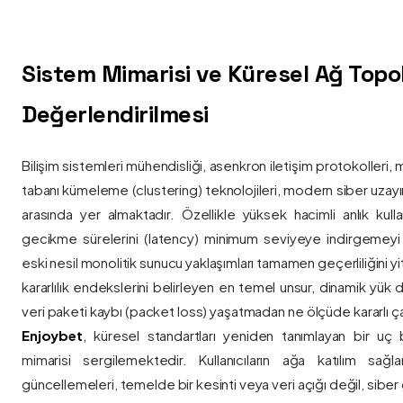
Sistem Mimarisi ve Küresel Ağ Topolo
Değerlendirilmesi
Bilişim sistemleri mühendisliği, asenkron iletişim protokolleri, 
tabanı kümeleme (clustering) teknolojileri, modern siber uzay
arasında yer almaktadır. Özellikle yüksek hacimli anlık kulla
gecikme sürelerini (latency) minimum seviyeye indirgemey
eski nesil monolitik sunucu yaklaşımları tamamen geçerliliğini yitir
kararlılık endekslerini belirleyen en temel unsur, dinamik yük
veri paketi kaybı (packet loss) yaşatmadan ne ölçüde kararlı ça
Enjoybet
, küresel standartları yeniden tanımlayan bir uç
mimarisi sergilemektedir. Kullanıcıların ağa katılım sağla
güncellemeleri, temelde bir kesinti veya veri açığı değil, siber 