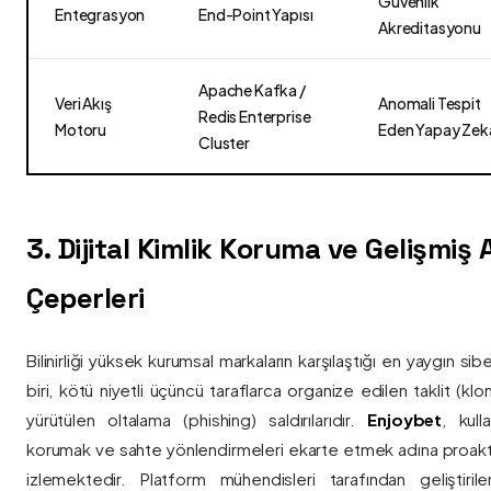
Güvenlik
Entegrasyon
End-Point Yapısı
Akreditasyonu
Apache Kafka /
Veri Akış
Anomali Tespit
Redis Enterprise
Motoru
Eden Yapay Zek
Cluster
3. Dijital Kimlik Koruma ve Gelişmiş
Çeperleri
Bilinirliği yüksek kurumsal markaların karşılaştığı en yaygın si
biri, kötü niyetli üçüncü taraflarca organize edilen taklit (kl
yürütülen oltalama (phishing) saldırılarıdır.
Enjoybet
, kulla
korumak ve sahte yönlendirmeleri ekarte etmek adına proaktif 
izlemektedir. Platform mühendisleri tarafından geliştiri