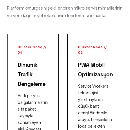
Platform omurgasını şekillendiren mikro servis mimarilerinin
ve veri dağıtım şebekelerinin derinlemesine haritası.
Cluster Node //
Cluster Node //
01
02
Dinamik
PWA Mobil
Trafik
Optimizasyon
Dengeleme
Service Workers
teknolojisi
Anlık pik yük
yardımıyla en
dalgalanmalarını
düşük bant
sıfır paket
genişliğinde bile
kaybıyla
arayüz bileşenlerini
sönümleyen
lokal bellekten
akıllı Anycast