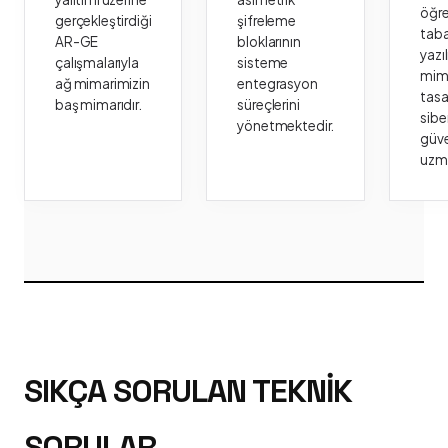
öğr
gerçekleştirdiği
şifreleme
taba
AR-GE
bloklarının
yazı
çalışmalarıyla
sisteme
mima
ağ mimarimizin
entegrasyon
tasa
baş mimarıdır.
süreçlerini
sibe
yönetmektedir.
güve
uzm
SIKÇA SORULAN TEKNIK
SORULAR