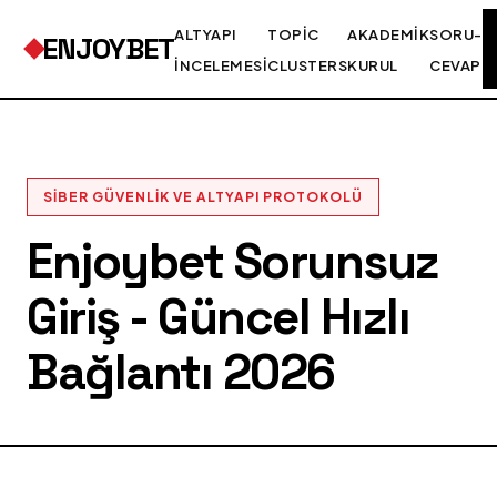
ALTYAPI
TOPIC
AKADEMIK
SORU-
ENJOYBET
İNCELEMESI
CLUSTERS
KURUL
CEVAP
SIBER GÜVENLIK VE ALTYAPI PROTOKOLÜ
Enjoybet Sorunsuz
Giriş - Güncel Hızlı
Bağlantı 2026