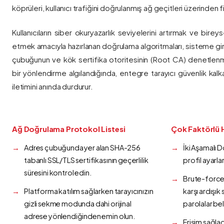
köprüleri, kullanıcı trafiğini doğrulanmış ağ geçitleri üzerinden fi
Kullanıcıların siber okuryazarlık seviyelerini artırmak ve bireys
etmek amacıyla hazırlanan doğrulama algoritmaları, sisteme gir
çubuğunun ve kök sertifika otoritesinin (Root CA) denetlenmes
bir yönlendirme algılandığında, entegre tarayıcı güvenlik kalk
iletimini anında durdurur.
Ağ Doğrulama Protokol Listesi
Çok Faktörlü 
Adres çubuğunda yer alan SHA-256
İki Aşamalı 
tabanlı SSL/TLS sertifikasının geçerlilik
profil ayarla
süresini kontrol edin.
Brute-force 
Platforma katılım sağlarken tarayıcınızın
karşı ardışı
gizli sekme modunda dahi orijinal
parolalar bel
adrese yönlendiğinden emin olun.
Erişim sağlad