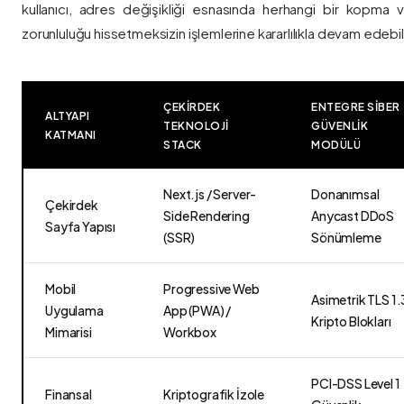
kullanıcı, adres değişikliği esnasında herhangi bir kopma
zorunluluğu hissetmeksizin işlemlerine kararlılıkla devam edebili
ÇEKIRDEK
ENTEGRE SIBER
ALTYAPI
TEKNOLOJI
GÜVENLIK
KATMANI
STACK
MODÜLÜ
Next.js / Server-
Donanımsal
Çekirdek
Side Rendering
Anycast DDoS
Sayfa Yapısı
(SSR)
Sönümleme
Mobil
Progressive Web
Asimetrik TLS 1.
Uygulama
App (PWA) /
Kripto Blokları
Mimarisi
Workbox
PCI-DSS Level 1
Finansal
Kriptografik İzole