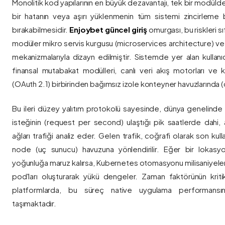
Monolitik kod yapılarının en büyük dezavantajı, tek bir modül
bir hatanın veya aşırı yüklenmenin tüm sistemi zincirleme 
bırakabilmesidir.
Enjoybet güncel giriş
omurgası, bu riskleri 
modüler mikro servis kurgusu (microservices architecture) 
mekanizmalarıyla dizayn edilmiştir. Sistemde yer alan kullanıcı
finansal mutabakat modülleri, canlı veri akış motorları ve k
(OAuth 2.1) birbirinden bağımsız izole konteyner havuzlarında (co
Bu ileri düzey yalıtım protokolü sayesinde, dünya genelinde a
isteğinin (request per second) ulaştığı pik saatlerde dahi, 
ağları trafiği analiz eder. Gelen trafik, coğrafi olarak son ku
node (uç sunucu) havuzuna yönlendirilir. Eğer bir lokasy
yoğunluğa maruz kalırsa, Kubernetes otomasyonu milisaniyeler
pod'ları oluşturarak yükü dengeler. Zaman faktörünün kriti
platformlarda, bu süreç native uygulama performansını
taşımaktadır.