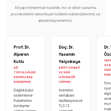
Altyapı mimarimizin kararlılık, hız ve siber savunma
protokollerini denetleyen kıdemli mühendislerimiz ve
akademisyenlerimiz.
Prof. Dr.
Doç. Dr.
Dr.
Alperen
Yasemin
Öz
Kutlu
Yalçınkaya
YAP
VE 
AĞ
KRIPTOGRAFI
VER
TOPOLOJILERI
VE VERI
ANA
KIDEMLI BAŞ
GÜVENLIĞI
DANIŞMANI
UZMANI
Sor
oyu
Dağıtık bulut
Asenkron
algo
sistemleri ve
veritabanı
ve ri
Kubernetes
replikasyonu ve
moto
konteyner
TLS 1.3
mak
yalıtımı üzerine
asimetrik