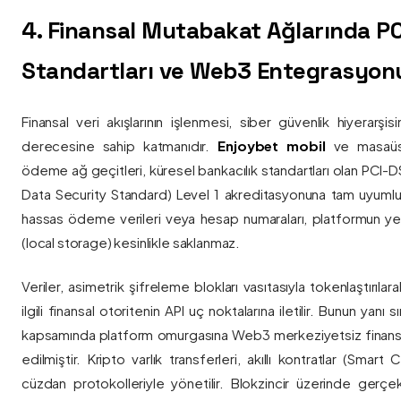
4. Finansal Mutabakat Ağlarında P
Standartları ve Web3 Entegrasyon
Finansal veri akışlarının işlenmesi, siber güvenlik hiyerarşi
derecesine sahip katmanıdır.
Enjoybet mobil
ve masaüstü
ödeme ağ geçitleri, küresel bankacılık standartları olan PCI-
Data Security Standard) Level 1 akreditasyonuna tam uyumlulukla
hassas ödeme verileri veya hesap numaraları, platformun ye
(local storage) kesinlikle saklanmaz.
Veriler, asimetrik şifreleme blokları vasıtasıyla tokenlaştırıl
ilgili finansal otoritenin API uç noktalarına iletilir. Bunun yanı
kapsamında platform omurgasına Web3 merkeziyetsiz finans
edilmiştir. Kripto varlık transferleri, akıllı kontratlar (Smar
cüzdan protokolleriyle yönetilir. Blokzincir üzerinde gerçe