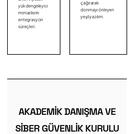
çağırarak
yük dengeleyici
donmayı önleyen
mimarilerin
yeşil yazılım.
entegrasyon
süreçleri.
AKADEMIK DANIŞMA VE
SIBER GÜVENLIK KURULU