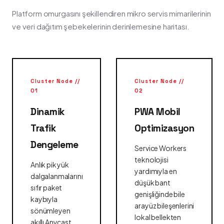
Platform omurgasını şekillendiren mikro servis mimarilerinin
ve veri dağıtım şebekelerinin derinlemesine haritası.
Cluster Node //
Cluster Node //
01
02
Dinamik
PWA Mobil
Trafik
Optimizasyon
Dengeleme
Service Workers
teknolojisi
Anlık pik yük
yardımıyla en
dalgalanmalarını
düşük bant
sıfır paket
genişliğinde bile
kaybıyla
arayüz bileşenlerini
sönümleyen
lokal bellekten
akıllı Anycast