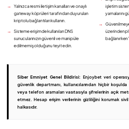
Yalnızca resmi iletişim kanalları ve onaylı
işletim siste
gateway köprüleri tarafından duyurulan
yamalarını g
kriptolu bağlantıları kullanın.
Güvenilmeyen
Sisteme erişimde kullanılan DNS
üzerinden p
sunucularınızın güvenli ve manipüle
bağlanırken 
edilmemiş olduğunu teyit edin.
Siber Emniyet Genel Bildirisi:
Enjoybet veri operasy
güvenlik departmanı, kullanıcılarından hiçbir koşuld
veya telefon aramaları vasıtasıyla şifrelerinin açık metn
etmez. Hesap erişim verilerinin gizliliğini korumak sivil 
halkasıdır.