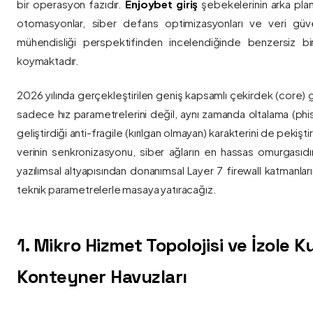
bir operasyon fazıdır.
Enjoybet giriş
şebekelerinin arka pla
otomasyonlar, siber defans optimizasyonları ve veri güvenl
mühendisliği perspektifinden incelendiğinde benzersiz bi
koymaktadır.
2026 yılında gerçekleştirilen geniş kapsamlı çekirdek (core) 
sadece hız parametrelerini değil, aynı zamanda oltalama (phis
geliştirdiği anti-fragile (kırılgan olmayan) karakterini de pekişti
verinin senkronizasyonu, siber ağların en hassas omurgasıdı
yazılımsal altyapısından donanımsal Layer 7 firewall katmanla
teknik parametrelerle masaya yatıracağız.
1. Mikro Hizmet Topolojisi ve İzole 
Konteyner Havuzları