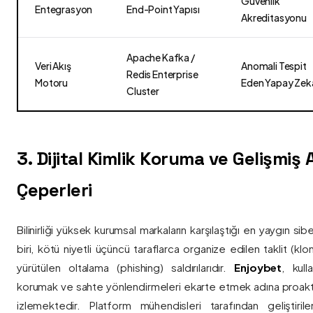
Güvenlik
Entegrasyon
End-Point Yapısı
Akreditasyonu
Apache Kafka /
Veri Akış
Anomali Tespit
Redis Enterprise
Motoru
Eden Yapay Zek
Cluster
3. Dijital Kimlik Koruma ve Gelişmiş
Çeperleri
Bilinirliği yüksek kurumsal markaların karşılaştığı en yaygın si
biri, kötü niyetli üçüncü taraflarca organize edilen taklit (kl
yürütülen oltalama (phishing) saldırılarıdır.
Enjoybet
, kulla
korumak ve sahte yönlendirmeleri ekarte etmek adına proaktif 
izlemektedir. Platform mühendisleri tarafından geliştiri