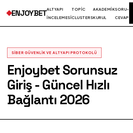
ALTYAPI
TOPIC
AKADEMIK
SORU-
ENJOYBET
İNCELEMESI
CLUSTERS
KURUL
CEVAP
SIBER GÜVENLIK VE ALTYAPI PROTOKOLÜ
Enjoybet Sorunsuz
Giriş - Güncel Hızlı
Bağlantı 2026