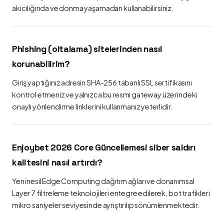
akıcılığında ve donma yaşamadan kullanabilirsiniz.
Phishing (oltalama) sitelerinden nasıl
korunabilirim?
Giriş yaptığınız adresin SHA-256 tabanlı SSL sertifikasını
kontrol etmeniz ve yalnızca bu resmi gateway üzerindeki
onaylı yönlendirme linklerini kullanmanız yeterlidir.
Enjoybet 2026 Core Güncellemesi siber saldırı
kalitesini nasıl artırdı?
Yeni nesil Edge Computing dağıtım ağları ve donanımsal
Layer 7 filtreleme teknolojileri entegre edilerek, bot trafikleri
mikro saniyeler seviyesinde ayrıştırılıp sönümlenmektedir.