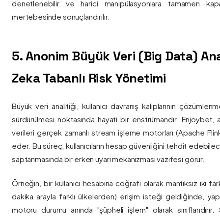
denetlenebilir ve harici manipülasyonlara tamamen kapa
mertebesinde sonuçlandırılır.
5. Anonim Büyük Veri (Big Data) Ana
Zeka Tabanlı Risk Yönetimi
Büyük veri analitiği, kullanıcı davranış kalıplarının çözümlenm
sürdürülmesi noktasında hayati bir enstrümandır. Enjoybet,
verileri gerçek zamanlı stream işleme motorları (Apache Flink /
eder. Bu süreç, kullanıcıların hesap güvenliğini tehdit edebile
saptanmasında bir erken uyarı mekanizması vazifesi görür.
Örneğin, bir kullanıcı hesabına coğrafi olarak mantıksız iki fa
dakika arayla farklı ülkelerden) erişim isteği geldiğinde, yap
motoru durumu anında "şüpheli işlem" olarak sınıflandırır. Si