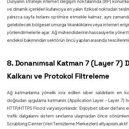
Dünyanın stratejik internet değişim noktalarında (IXP) konumlan
ve dinamik içerikleri kullanıcıya en yakın fiziksel noktadan tesl
yalnızca sayfa hızlarını optimize etmekle kalmaz, aynı zama
gelebilecek bölgesel omurga tıkanıklıklarını veya internet eriş
yönlendirmelerle aşar. Ağ mühendislerinin hassasiyetle yönettiği
endeksi bakımından sektörün öncü yapıları arasında tescillenmiş
8. Donanımsal Katman 7 (Layer 7)
Kalkanı ve Protokol Filtreleme
Ağ katmanlarına yönelik icra edilen siber saldırıların en ko
doğrudan uygulama katmanını (Application Layer - Layer 7) h
HTTP/HTTPS Flood varyasyonlarıdır. Enjoybet siber defans ekip
trafik dalgalarını sistem sınırlarına ulaşmadan önce sönüml
Scrubbing Center (Veri Temizleme Merkezleri) altyapısını aktif