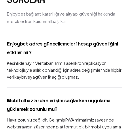
Enjoybet bağlantı kararlılığı ve altyapı güvenliği hakkında
merak edilen kurumsal başlıklar.
Enjoybet adres güncellemeleri hesap güvenliğini
etkiler mi?
Kesinlikle hayır. Veritabanlarımız asenkron replikasyon
teknolojisiyle anlık klonlandığı için adres değişimlerinde hiçbir
veri kaybı veya güvenlik açığı oluşmaz.
Mobil cihazlardan erişim sağlarken uygulama
yüklemek zorunlu mu?
Hayır, zorunlu değildir. Gelişmiş PWA mimarimiz sayesinde
web tarayıcınız üzerinden platformu tıpkı bir mobil uygulama