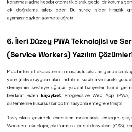
korunması adına hesabı otomatik olarak geçici bir koruma çemb
ek doğrulama talep eder. Bu süreç, siber hırsızlık gir
aşamasındayken akamete uğratır.
6. İleri Düzey PWA Teknolojisi ve Serv
(Service Workers) Yazılım Çözümler
Mobil internet ekosisteminin masaüstü cihazları geride bırak
yerel (native) uygulamaların indirilme, kurulma ve sürekli günce
deneyimini sekteye uğratan yapısal bariyerler haline gelm
bertaraf eden
Enjoybet
, Progressive Web App (PWA) mim
sistemlerine kusursuz bir optimizasyonla entegre etmiştir.
Tarayıcıların çekirdek execution motorlarıyla entegre çalışa
Workers) teknolojisi, platformun ağır stil dosyalarını (CSS), t