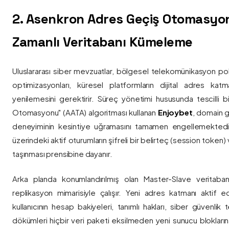
2. Asenkron Adres Geçiş Otomasyo
Zamanlı Veritabanı Kümeleme
Uluslararası siber mevzuatlar, bölgesel telekomünikasyon poli
optimizasyonları, küresel platformların dijital adres katmanl
yenilemesini gerektirir. Süreç yönetimi hususunda tescilli
Otomasyonu" (AATA) algoritması kullanan
Enjoybet
, domain g
deneyiminin kesintiye uğramasını tamamen engellemekted
üzerindeki aktif oturumların şifreli bir belirteç (session token)
taşınması prensibine dayanır.
Arka planda konumlandırılmış olan Master-Slave veritaban
replikasyon mimarisiyle çalışır. Yeni adres katmanı aktif edi
kullanıcının hesap bakiyeleri, tanımlı hakları, siber güvenlik
dökümleri hiçbir veri paketi eksilmeden yeni sunucu blokların