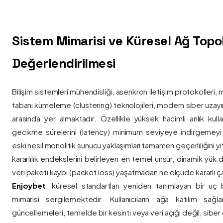
Sistem Mimarisi ve Küresel Ağ Topolo
Değerlendirilmesi
Bilişim sistemleri mühendisliği, asenkron iletişim protokolleri, 
tabanı kümeleme (clustering) teknolojileri, modern siber uzay
arasında yer almaktadır. Özellikle yüksek hacimli anlık kulla
gecikme sürelerini (latency) minimum seviyeye indirgemey
eski nesil monolitik sunucu yaklaşımları tamamen geçerliliğini yitir
kararlılık endekslerini belirleyen en temel unsur, dinamik yük
veri paketi kaybı (packet loss) yaşatmadan ne ölçüde kararlı ça
Enjoybet
, küresel standartları yeniden tanımlayan bir uç
mimarisi sergilemektedir. Kullanıcıların ağa katılım sağla
güncellemeleri, temelde bir kesinti veya veri açığı değil, siber 