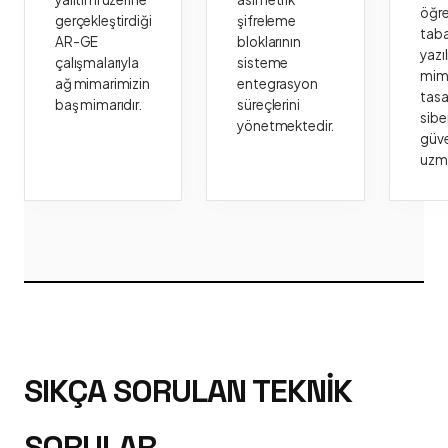
öğr
gerçekleştirdiği
şifreleme
taba
AR-GE
bloklarının
yazı
çalışmalarıyla
sisteme
mima
ağ mimarimizin
entegrasyon
tasa
baş mimarıdır.
süreçlerini
sibe
yönetmektedir.
güve
uzm
SIKÇA SORULAN TEKNIK
SORULAR