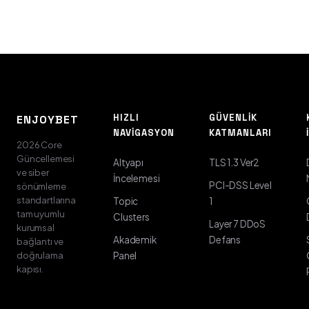
HIZLI
GÜVENLIK
ENJOYBET
NAVIGASYON
KATMANLARI
2026 Core
Güncellemesi
Altyapı
TLS 1.3 Ver2
ve siber
İncelemesi
PCI-DSS Level
sönümleme
standartlarına
Topic
1
tam uyumlu
Clusters
Layer 7 DDoS
kurumsal
Akademik
Defans
bağlantı ve
doğrulama
Panel
kapısı.