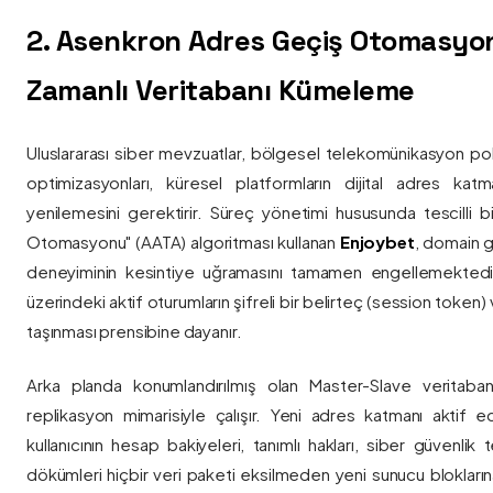
2. Asenkron Adres Geçiş Otomasyo
Zamanlı Veritabanı Kümeleme
Uluslararası siber mevzuatlar, bölgesel telekomünikasyon poli
optimizasyonları, küresel platformların dijital adres katmanl
yenilemesini gerektirir. Süreç yönetimi hususunda tescilli
Otomasyonu" (AATA) algoritması kullanan
Enjoybet
, domain g
deneyiminin kesintiye uğramasını tamamen engellemekted
üzerindeki aktif oturumların şifreli bir belirteç (session token)
taşınması prensibine dayanır.
Arka planda konumlandırılmış olan Master-Slave veritaban
replikasyon mimarisiyle çalışır. Yeni adres katmanı aktif edi
kullanıcının hesap bakiyeleri, tanımlı hakları, siber güvenlik
dökümleri hiçbir veri paketi eksilmeden yeni sunucu blokların