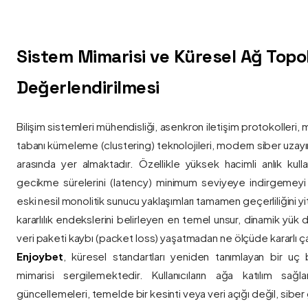
Sistem Mimarisi ve Küresel Ağ Topolo
Değerlendirilmesi
Bilişim sistemleri mühendisliği, asenkron iletişim protokolleri, 
tabanı kümeleme (clustering) teknolojileri, modern siber uzay
arasında yer almaktadır. Özellikle yüksek hacimli anlık kulla
gecikme sürelerini (latency) minimum seviyeye indirgemey
eski nesil monolitik sunucu yaklaşımları tamamen geçerliliğini yitir
kararlılık endekslerini belirleyen en temel unsur, dinamik yük
veri paketi kaybı (packet loss) yaşatmadan ne ölçüde kararlı ça
Enjoybet
, küresel standartları yeniden tanımlayan bir uç
mimarisi sergilemektedir. Kullanıcıların ağa katılım sağla
güncellemeleri, temelde bir kesinti veya veri açığı değil, siber 