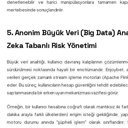
denetlenebilir ve harici manipülasyonlara tamamen kapa
mertebesinde sonuçlandırılır.
5. Anonim Büyük Veri (Big Data) Ana
Zeka Tabanlı Risk Yönetimi
Büyük veri analitiği, kullanıcı davranış kalıplarının çözümlenm
sürdürülmesi noktasında hayati bir enstrümandır. Enjoybet,
verileri gerçek zamanlı stream işleme motorları (Apache Flink /
eder. Bu süreç, kullanıcıların hesap güvenliğini tehdit edebile
saptanmasında bir erken uyarı mekanizması vazifesi görür.
Örneğin, bir kullanıcı hesabına coğrafi olarak mantıksız iki fa
dakika arayla farklı ülkelerden) erişim isteği geldiğinde, yap
motoru durumu anında "şüpheli işlem" olarak sınıflandırır. Si