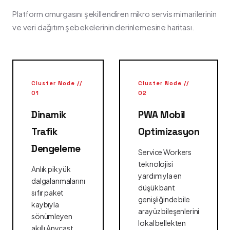
Platform omurgasını şekillendiren mikro servis mimarilerinin
ve veri dağıtım şebekelerinin derinlemesine haritası.
Cluster Node //
Cluster Node //
01
02
Dinamik
PWA Mobil
Trafik
Optimizasyon
Dengeleme
Service Workers
teknolojisi
Anlık pik yük
yardımıyla en
dalgalanmalarını
düşük bant
sıfır paket
genişliğinde bile
kaybıyla
arayüz bileşenlerini
sönümleyen
lokal bellekten
akıllı Anycast