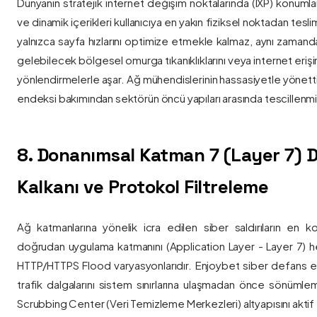
Dünyanın stratejik internet değişim noktalarında (IXP) konumlan
ve dinamik içerikleri kullanıcıya en yakın fiziksel noktadan tesl
yalnızca sayfa hızlarını optimize etmekle kalmaz, aynı zama
gelebilecek bölgesel omurga tıkanıklıklarını veya internet eriş
yönlendirmelerle aşar. Ağ mühendislerinin hassasiyetle yönettiği
endeksi bakımından sektörün öncü yapıları arasında tescillenmiş
8. Donanımsal Katman 7 (Layer 7)
Kalkanı ve Protokol Filtreleme
Ağ katmanlarına yönelik icra edilen siber saldırıların en ko
doğrudan uygulama katmanını (Application Layer - Layer 7) h
HTTP/HTTPS Flood varyasyonlarıdır. Enjoybet siber defans ekip
trafik dalgalarını sistem sınırlarına ulaşmadan önce sönüml
Scrubbing Center (Veri Temizleme Merkezleri) altyapısını aktif