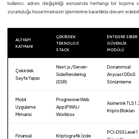
kullanıcı, adres değişikliği esnasında herhangi bir kopma
zorunluluğu hissetmeksizin işlemlerine kararlılıkla devam edebili
ÇEKIRDEK
ENTEGRE SIBER
ALTYAPI
TEKNOLOJI
GÜVENLIK
KATMANI
STACK
MODÜLÜ
Next.js / Server-
Donanımsal
Çekirdek
Side Rendering
Anycast DDoS
Sayfa Yapısı
(SSR)
Sönümleme
Mobil
Progressive Web
Asimetrik TLS 1.
Uygulama
App (PWA) /
Kripto Blokları
Mimarisi
Workbox
PCI-DSS Level 1
Finansal
Kriptografik İzole