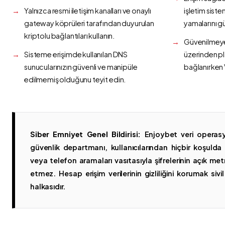
Yalnızca resmi iletişim kanalları ve onaylı
işletim siste
gateway köprüleri tarafından duyurulan
yamalarını g
kriptolu bağlantıları kullanın.
Güvenilmeyen
Sisteme erişimde kullanılan DNS
üzerinden p
sunucularınızın güvenli ve manipüle
bağlanırken 
edilmemiş olduğunu teyit edin.
Siber Emniyet Genel Bildirisi:
Enjoybet veri operasy
güvenlik departmanı, kullanıcılarından hiçbir koşuld
veya telefon aramaları vasıtasıyla şifrelerinin açık metn
etmez. Hesap erişim verilerinin gizliliğini korumak sivil 
halkasıdır.