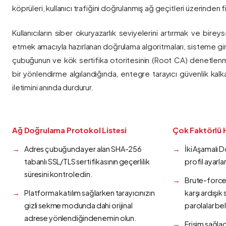
köprüleri, kullanıcı trafiğini doğrulanmış ağ geçitleri üzerinden fi
Kullanıcıların siber okuryazarlık seviyelerini artırmak ve bireys
etmek amacıyla hazırlanan doğrulama algoritmaları, sisteme gir
çubuğunun ve kök sertifika otoritesinin (Root CA) denetlenmes
bir yönlendirme algılandığında, entegre tarayıcı güvenlik kalk
iletimini anında durdurur.
Ağ Doğrulama Protokol Listesi
Çok Faktörlü 
Adres çubuğunda yer alan SHA-256
İki Aşamalı 
tabanlı SSL/TLS sertifikasının geçerlilik
profil ayarla
süresini kontrol edin.
Brute-force 
Platforma katılım sağlarken tarayıcınızın
karşı ardışı
gizli sekme modunda dahi orijinal
parolalar bel
adrese yönlendiğinden emin olun.
Erişim sağlad