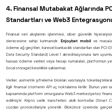
4. Finansal Mutabakat Ağlarında P
Standartları ve Web3 Entegrasyon
Finansal veri akışlarının işlenmesi, siber güvenlik hiyerarşi
derecesine sahip katmanıdır.
Enjoybet mobil
ve masaüstü
ödeme ağ geçitleri, küresel bankacılık standartları olan PCI-
Data Security Standard) Level 1 akreditasyonuna tam uyumlulukla
hassas ödeme verileri veya hesap numaraları, platformun ye
(local storage) kesinlikle saklanmaz.
Veriler, asimetrik şifreleme blokları vasıtasıyla tokenlaştırıl
ilgili finansal otoritenin API uç noktalarına iletilir. Bunun yanı
kapsamında platform omurgasına Web3 merkeziyetsiz finans
edilmiştir. Kripto varlık transferleri, akıllı kontratlar (Smar
cüzdan protokolleriyle yönetilir. Blokzincir üzerinde gerçe