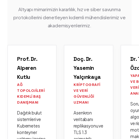
Altyapı mimarimizin kararlılık, hız ve siber savunma
protokollerini denetleyen kıdemli mühendislerimiz ve
akademisyenlerimiz.
Prof. Dr.
Doç. Dr.
Dr.
Alperen
Yasemin
Öz
Kutlu
Yalçınkaya
YAP
VE 
AĞ
KRIPTOGRAFI
VER
TOPOLOJILERI
VE VERI
ANA
KIDEMLI BAŞ
GÜVENLIĞI
DANIŞMANI
UZMANI
Sor
oyu
Dağıtık bulut
Asenkron
algo
sistemleri ve
veritabanı
ve ri
Kubernetes
replikasyonu ve
moto
konteyner
TLS 1.3
mak
yalıtımı üzerine
asimetrik