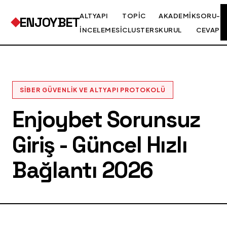
ALTYAPI
TOPIC
AKADEMIK
SORU-
ENJOYBET
İNCELEMESI
CLUSTERS
KURUL
CEVAP
SIBER GÜVENLIK VE ALTYAPI PROTOKOLÜ
Enjoybet Sorunsuz
Giriş - Güncel Hızlı
Bağlantı 2026