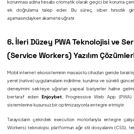
korunması adına hesabı otomatik olarak geçici bir koruma çemb
ek doğrulama talep eder. Bu süreç, siber hırsızlık gir
aşamasındayken akamete uğratır.
6. İleri Düzey PWA Teknolojisi ve Serv
(Service Workers) Yazılım Çözümler
Mobil internet ekosisteminin masaüstü cihazları geride bırak
yerel (native) uygulamaların indirilme, kurulma ve sürekli günce
deneyimini sekteye uğratan yapısal bariyerler haline gelm
bertaraf eden
Enjoybet
, Progressive Web App (PWA) mim
sistemlerine kusursuz bir optimizasyonla entegre etmiştir.
Tarayıcıların çekirdek execution motorlarıyla entegre çalışa
Workers) teknolojisi, platformun ağır stil dosyalarını (CSS), t