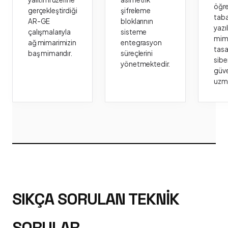
öğr
gerçekleştirdiği
şifreleme
taba
AR-GE
bloklarının
yazı
çalışmalarıyla
sisteme
mima
ağ mimarimizin
entegrasyon
tasa
baş mimarıdır.
süreçlerini
sibe
yönetmektedir.
güve
uzm
SIKÇA SORULAN TEKNIK
SORULAR