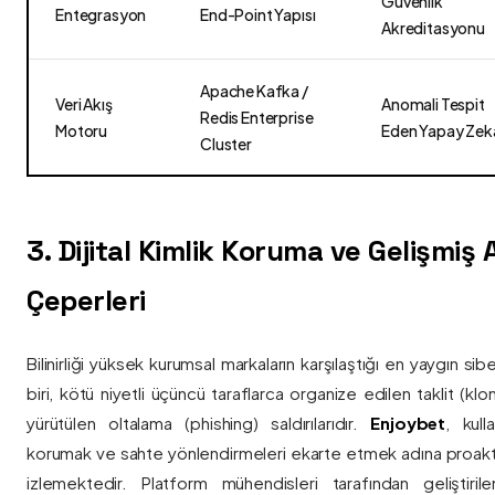
Güvenlik
Entegrasyon
End-Point Yapısı
Akreditasyonu
Apache Kafka /
Veri Akış
Anomali Tespit
Redis Enterprise
Motoru
Eden Yapay Zek
Cluster
3. Dijital Kimlik Koruma ve Gelişmiş
Çeperleri
Bilinirliği yüksek kurumsal markaların karşılaştığı en yaygın si
biri, kötü niyetli üçüncü taraflarca organize edilen taklit (kl
yürütülen oltalama (phishing) saldırılarıdır.
Enjoybet
, kulla
korumak ve sahte yönlendirmeleri ekarte etmek adına proaktif 
izlemektedir. Platform mühendisleri tarafından geliştiri