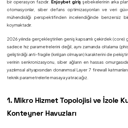
bir operasyon fazıdır.
Enjoybet giriş
şebekelerinin arka pla
otomasyonlar, siber defans optimizasyonları ve veri güvenl
mühendisliği perspektifinden incelendiğinde benzersiz bi
koymaktadır.
2026 yılında gerçekleştirilen geniş kapsamlı çekirdek (core) 
sadece hız parametrelerini değil, aynı zamanda oltalama (phis
geliştirdiği anti-fragile (kırılgan olmayan) karakterini de pekişti
verinin senkronizasyonu, siber ağların en hassas omurgasıdı
yazılımsal altyapısından donanımsal Layer 7 firewall katmanla
teknik parametrelerle masaya yatıracağız.
1. Mikro Hizmet Topolojisi ve İzole 
Konteyner Havuzları