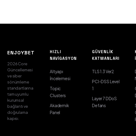
HIZLI
GÜVENLIK
ENJOYBET
NAVIGASYON
KATMANLARI
2026 Core
Güncellemesi
Altyapı
TLS 1.3 Ver2
ve siber
İncelemesi
PCI-DSS Level
sönümleme
standartlarına
Topic
1
tam uyumlu
Clusters
Layer 7 DDoS
kurumsal
Akademik
Defans
bağlantı ve
doğrulama
Panel
kapısı.