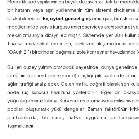
Monolitik kod yapılarının en büyük dezavantajı, tek bir modül
bir hatanın veya aşırı yüklenmenin tüm sistemi zincirleme 
bırakabilmesidir.
Enjoybet güncel giriş
omurgası, bu riskleri 
modüler mikro servis kurgusu (microservices architecture) 
mekanizmalarıyla dizayn edilmiştir. Sistemde yer alan kullanıcı
finansal mutabakat modülleri, canlı veri akış motorları ve k
(OAuth 2.1) birbirinden bağımsız izole konteyner havuzlarında (co
Bu ileri düzey yalıtım protokolü sayesinde, dünya genelinde a
isteğinin (request per second) ulaştığı pik saatlerde dahi, 
ağları trafiği analiz eder. Gelen trafik, coğrafi olarak son ku
node (uç sunucu) havuzuna yönlendirilir. Eğer bir lokasy
yoğunluğa maruz kalırsa, Kubernetes otomasyonu milisaniyeler
pod'ları oluşturarak yükü dengeler. Zaman faktörünün kriti
platformlarda, bu süreç native uygulama performansını
taşımaktadır.