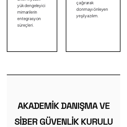
çağırarak
yük dengeleyici
donmayı önleyen
mimarilerin
yeşil yazılım.
entegrasyon
süreçleri.
AKADEMIK DANIŞMA VE
SIBER GÜVENLIK KURULU