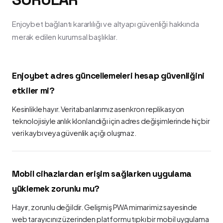
Enjoybet bağlantı kararlılığı ve altyapı güvenliği hakkında
merak edilen kurumsal başlıklar.
Enjoybet adres güncellemeleri hesap güvenliğini
etkiler mi?
Kesinlikle hayır. Veritabanlarımız asenkron replikasyon
teknolojisiyle anlık klonlandığı için adres değişimlerinde hiçbir
veri kaybı veya güvenlik açığı oluşmaz.
Mobil cihazlardan erişim sağlarken uygulama
yüklemek zorunlu mu?
Hayır, zorunlu değildir. Gelişmiş PWA mimarimiz sayesinde
web tarayıcınız üzerinden platformu tıpkı bir mobil uygulama