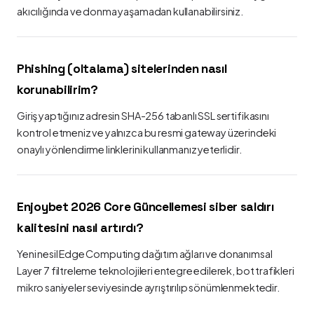
akıcılığında ve donma yaşamadan kullanabilirsiniz.
Phishing (oltalama) sitelerinden nasıl
korunabilirim?
Giriş yaptığınız adresin SHA-256 tabanlı SSL sertifikasını
kontrol etmeniz ve yalnızca bu resmi gateway üzerindeki
onaylı yönlendirme linklerini kullanmanız yeterlidir.
Enjoybet 2026 Core Güncellemesi siber saldırı
kalitesini nasıl artırdı?
Yeni nesil Edge Computing dağıtım ağları ve donanımsal
Layer 7 filtreleme teknolojileri entegre edilerek, bot trafikleri
mikro saniyeler seviyesinde ayrıştırılıp sönümlenmektedir.