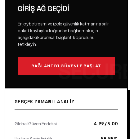
GIRIŞ AĞ GEÇIDI
Enjoybet resmi ve izole güvenlik katmanına sıfır
paket kaybıyla doğrudan bağlanmak için
aşağıdaki kurumsal bağlantı köprüsünü
tetikleyin.
BAĞLANTIYI GÜVENLE BAŞLAT
GERÇEK ZAMANLI ANALIZ
Global Güven Endeksi
4.99 / 5.00
Uptime Kesintisizlik
99.99%