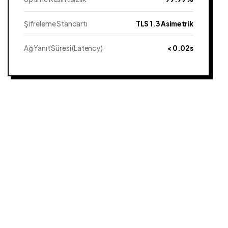
Şifreleme Standartı
TLS 1.3 Asimetrik
Ağ Yanıt Süresi (Latency)
< 0.02s