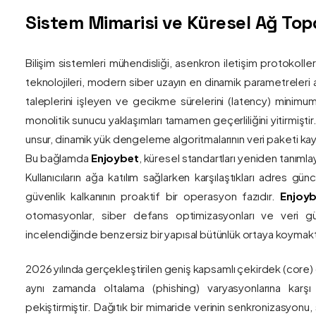
Sistem Mimarisi ve Küresel Ağ Topol
Bilişim sistemleri mühendisliği, asenkron iletişim protokolle
teknolojileri, modern siber uzayın en dinamik parametreleri ar
taleplerini işleyen ve gecikme sürelerini (latency) minim
monolitik sunucu yaklaşımları tamamen geçerliliğini yitirmiştir.
unsur, dinamik yük dengeleme algoritmalarının veri paketi kay
Bu bağlamda
Enjoybet
, küresel standartları yeniden tanıml
Kullanıcıların ağa katılım sağlarken karşılaştıkları adres gü
güvenlik kalkanının proaktif bir operasyon fazıdır.
Enjoyb
otomasyonlar, siber defans optimizasyonları ve veri güv
incelendiğinde benzersiz bir yapısal bütünlük ortaya koymakt
2026 yılında gerçekleştirilen geniş kapsamlı çekirdek (core)
aynı zamanda oltalama (phishing) varyasyonlarına karşı g
pekiştirmiştir. Dağıtık bir mimaride verinin senkronizasyonu