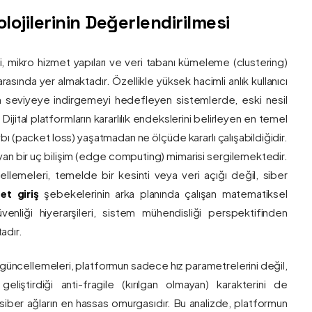
ojilerinin Değerlendirilmesi
ri, mikro hizmet yapıları ve veri tabanı kümeleme (clustering)
asında yer almaktadır. Özellikle yüksek hacimli anlık kullanıcı
um seviyeye indirgemeyi hedefleyen sistemlerde, eski nesil
 Dijital platformların kararlılık endekslerini belirleyen en temel
bı (packet loss) yaşatmadan ne ölçüde kararlı çalışabildiğidir.
ayan bir uç bilişim (edge computing) mimarisi sergilemektedir.
ncellemeleri, temelde bir kesinti veya veri açığı değil, siber
et giriş
şebekelerinin arka planında çalışan matematiksel
enliği hiyerarşileri, sistem mühendisliği perspektifinden
adır.
 güncellemeleri, platformun sadece hız parametrelerini değil,
eliştirdiği anti-fragile (kırılgan olmayan) karakterini de
, siber ağların en hassas omurgasıdır. Bu analizde, platformun