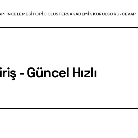
API İNCELEMESI
TOPIC CLUSTERS
AKADEMIK KURUL
SORU-CEVAP
iş - Güncel Hızlı