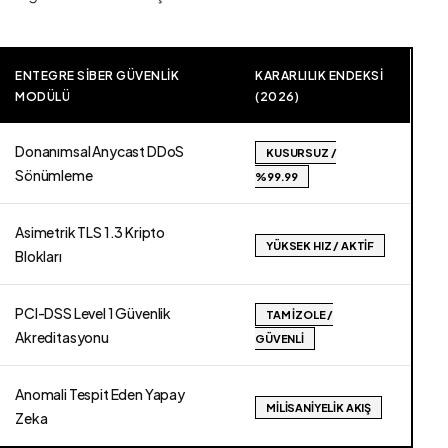
ENTEGRE SIBER GÜVENLIK
KARARLILIK ENDEKSI
MODÜLÜ
(2026)
Donanımsal Anycast DDoS
KUSURSUZ /
Sönümleme
%99.99
Asimetrik TLS 1.3 Kripto
YÜKSEK HIZ / AKTIF
Blokları
PCI-DSS Level 1 Güvenlik
TAM İZOLE /
Akreditasyonu
GÜVENLI
Anomali Tespit Eden Yapay
MILISANIYELIK AKIŞ
Zeka