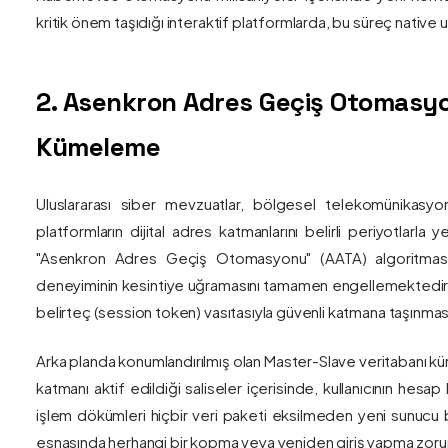
kritik önem taşıdığı interaktif platformlarda, bu süreç nativ
2. Asenkron Adres Geçiş Otomasyo
Kümeleme
Uluslararası siber mevzuatlar, bölgesel telekomünikasyon
platformların dijital adres katmanlarını belirli periyotlarla
"Asenkron Adres Geçiş Otomasyonu" (AATA) algoritmas
deneyiminin kesintiye uğramasını tamamen engellemektedir. S
belirteç (session token) vasıtasıyla güvenli katmana taşınmas
Arka planda konumlandırılmış olan Master-Slave veritabanı küm
katmanı aktif edildiği saliseler içerisinde, kullanıcının hesap
işlem dökümleri hiçbir veri paketi eksilmeden yeni sunucu blo
esnasında herhangi bir kopma veya yeniden giriş yapma zorunlu