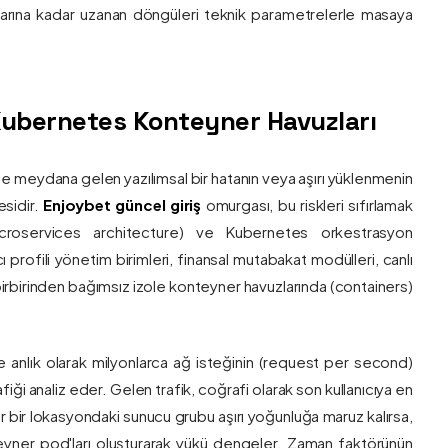
nlarına kadar uzanan döngüleri teknik parametrelerle masaya
e Kubernetes Konteyner Havuzları
de meydana gelen yazılımsal bir hatanın veya aşırı yüklenmenin
esidir.
Enjoybet güncel giriş
omurgası, bu riskleri sıfırlamak
roservices architecture) ve Kubernetes orkestrasyon
ı profili yönetim birimleri, finansal mutabakat modülleri, canlı
 birbirinden bağımsız izole konteyner havuzlarında (containers)
e anlık olarak milyonlarca ağ isteğinin (request per second)
afiği analiz eder. Gelen trafik, coğrafi olarak son kullanıcıya en
r bir lokasyondaki sunucu grubu aşırı yoğunluğa maruz kalırsa,
eyner pod'ları oluşturarak yükü dengeler. Zaman faktörünün