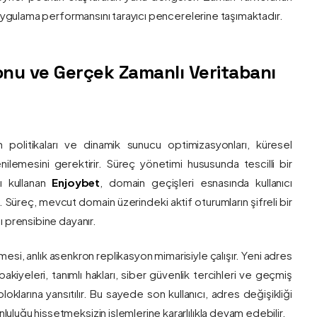
e uygulama performansını tarayıcı pencerelerine taşımaktadır.
nu ve Gerçek Zamanlı Veritabanı
 politikaları ve dinamik sunucu optimizasyonları, küresel
 yenilemesini gerektirir. Süreç yönetimi hususunda tescilli bir
ı kullanan
Enjoybet
, domain geçişleri esnasında kullanıcı
üreç, mevcut domain üzerindeki aktif oturumların şifreli bir
ı prensibine dayanır.
esi, anlık asenkron replikasyon mimarisiyle çalışır. Yeni adres
 bakiyeleri, tanımlı hakları, siber güvenlik tercihleri ve geçmiş
klarına yansıtılır. Bu sayede son kullanıcı, adres değişikliği
luğu hissetmeksizin işlemlerine kararlılıkla devam edebilir.