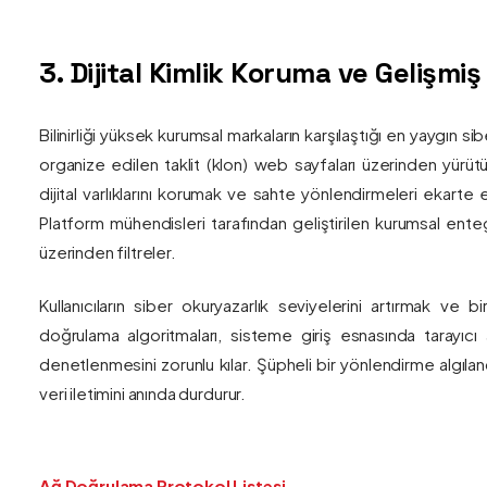
3. Dijital Kimlik Koruma ve Gelişmi
Bilinirliği yüksek kurumsal markaların karşılaştığı en yaygın si
organize edilen taklit (klon) web sayfaları üzerinden yürütül
dijital varlıklarını korumak ve sahte yönlendirmeleri ekarte 
Platform mühendisleri tarafından geliştirilen kurumsal enteg
üzerinden filtreler.
Kullanıcıların siber okuryazarlık seviyelerini artırmak ve 
doğrulama algoritmaları, sisteme giriş esnasında tarayıc
denetlenmesini zorunlu kılar. Şüpheli bir yönlendirme algıla
veri iletimini anında durdurur.
Ağ Doğrulama Protokol Listesi