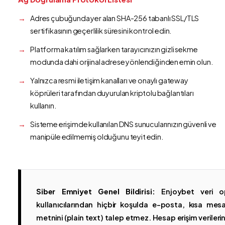
Adres çubuğunda yer alan SHA-256 tabanlı SSL/TLS
sertifikasının geçerlilik süresini kontrol edin.
Platforma katılım sağlarken tarayıcınızın gizli sekme
modunda dahi orijinal adrese yönlendiğinden emin olun.
Yalnızca resmi iletişim kanalları ve onaylı gateway
köprüleri tarafından duyurulan kriptolu bağlantıları
kullanın.
Sisteme erişimde kullanılan DNS sunucularınızın güvenli ve
manipüle edilmemiş olduğunu teyit edin.
Siber Emniyet Genel Bildirisi:
Enjoybet veri op
kullanıcılarından hiçbir koşulda e-posta, kısa mesaj
metnini (plain text) talep etmez. Hesap erişim verilerinin 