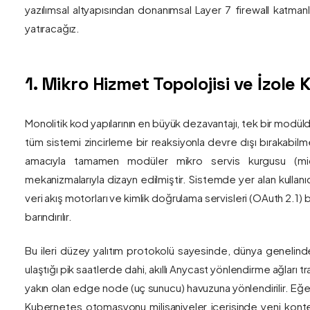
yazılımsal altyapısından donanımsal Layer 7 firewall katma
yatıracağız.
1. Mikro Hizmet Topolojisi ve İzol
Monolitik kod yapılarının en büyük dezavantajı, tek bir modül
tüm sistemi zincirleme bir reaksiyonla devre dışı bırakabilm
amacıyla tamamen modüler mikro servis kurgusu (mic
mekanizmalarıyla dizayn edilmiştir. Sistemde yer alan kullanıc
veri akış motorları ve kimlik doğrulama servisleri (OAuth 2.1)
barındırılır.
Bu ileri düzey yalıtım protokolü sayesinde, dünya genelind
ulaştığı pik saatlerde dahi, akıllı Anycast yönlendirme ağları tr
yakın olan edge node (uç sunucu) havuzuna yönlendirilir. Eğe
Kubernetes otomasyonu milisaniyeler içerisinde yeni kont