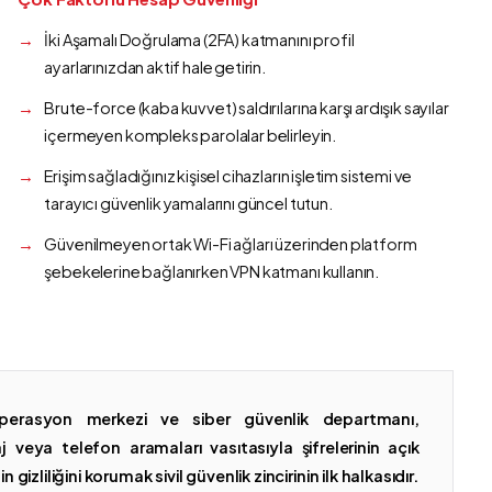
İki Aşamalı Doğrulama (2FA) katmanını profil
ayarlarınızdan aktif hale getirin.
Brute-force (kaba kuvvet) saldırılarına karşı ardışık sayılar
içermeyen kompleks parolalar belirleyin.
Erişim sağladığınız kişisel cihazların işletim sistemi ve
tarayıcı güvenlik yamalarını güncel tutun.
Güvenilmeyen ortak Wi-Fi ağları üzerinden platform
şebekelerine bağlanırken VPN katmanı kullanın.
erasyon merkezi ve siber güvenlik departmanı,
 veya telefon aramaları vasıtasıyla şifrelerinin açık
gizliliğini korumak sivil güvenlik zincirinin ilk halkasıdır.