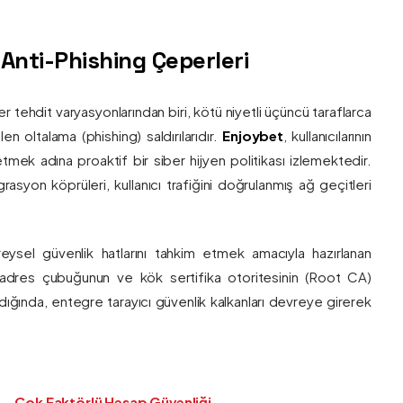
ş Anti-Phishing Çeperleri
ber tehdit varyasyonlarından biri, kötü niyetli üçüncü taraflarca
en oltalama (phishing) saldırılarıdır.
Enjoybet
, kullanıcılarının
etmek adına proaktif bir siber hijyen politikası izlemektedir.
rasyon köprüleri, kullanıcı trafiğini doğrulanmış ağ geçitleri
bireysel güvenlik hatlarını tahkim etmek amacıyla hazırlanan
ı adres çubuğunun ve kök sertifika otoritesinin (Root CA)
ndığında, entegre tarayıcı güvenlik kalkanları devreye girerek
Çok Faktörlü Hesap Güvenliği