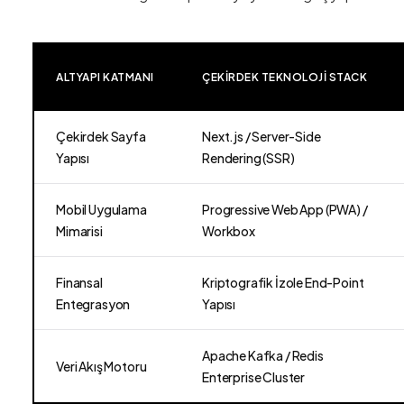
ALTYAPI KATMANI
ÇEKIRDEK TEKNOLOJI STACK
Çekirdek Sayfa
Next.js / Server-Side
Yapısı
Rendering (SSR)
Mobil Uygulama
Progressive Web App (PWA) /
Mimarisi
Workbox
Finansal
Kriptografik İzole End-Point
Entegrasyon
Yapısı
Apache Kafka / Redis
Veri Akış Motoru
Enterprise Cluster