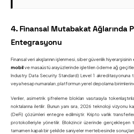
4. Finansal Mutabakat Ağlarında 
Entegrasyonu
Finansal veri akışlarının işlenmesi, siber güvenlik hiyerarşisi
mobil
ve masaüstü arayüzlerinde işletilen ödeme ağ geçitler
Industry Data Security Standard) Level 1 akreditasyonuna tam
veya hesap numaraları, platformun yerel depolama birimlerind
Veriler, asimetrik şifreleme blokları vasıtasıyla tokenlaştırı
noktalarına iletilir. Bunun yanı sıra, 2026 teknoloji vizy
(DeFi) çözümleri entegre edilmiştir. Kripto varlık transferle
protokolleriyle yönetilir. Blokzincir üzerinde gerçekleşen 
tamamen kapalı bir şekilde saniyeler mertebesinde sonuçlandı