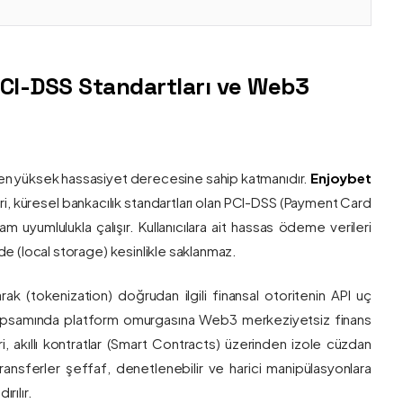
PCI-DSS Standartları ve Web3
nin en yüksek hassasiyet derecesine sahip katmanıdır.
Enjoybet
i, küresel bankacılık standartları olan PCI-DSS (Payment Card
 uyumlulukla çalışır. Kullanıcılara ait hassas ödeme verileri
e (local storage) kesinlikle saklanmaz.
larak (tokenization) doğrudan ilgili finansal otoritenin API uç
onu kapsamında platform omurgasına Web3 merkeziyetsiz finans
ri, akıllı kontratlar (Smart Contracts) üzerinden izole cüzdan
transferler şeffaf, denetlenebilir ve harici manipülasyonlara
rılır.