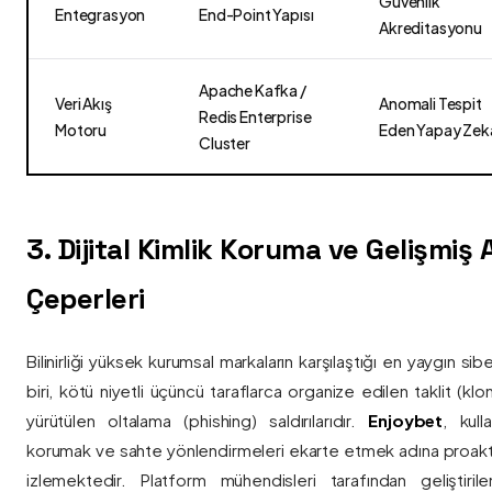
Güvenlik
Entegrasyon
End-Point Yapısı
Akreditasyonu
Apache Kafka /
Veri Akış
Anomali Tespit
Redis Enterprise
Motoru
Eden Yapay Zek
Cluster
3. Dijital Kimlik Koruma ve Gelişmiş
Çeperleri
Bilinirliği yüksek kurumsal markaların karşılaştığı en yaygın si
biri, kötü niyetli üçüncü taraflarca organize edilen taklit (kl
yürütülen oltalama (phishing) saldırılarıdır.
Enjoybet
, kulla
korumak ve sahte yönlendirmeleri ekarte etmek adına proaktif 
izlemektedir. Platform mühendisleri tarafından geliştiri