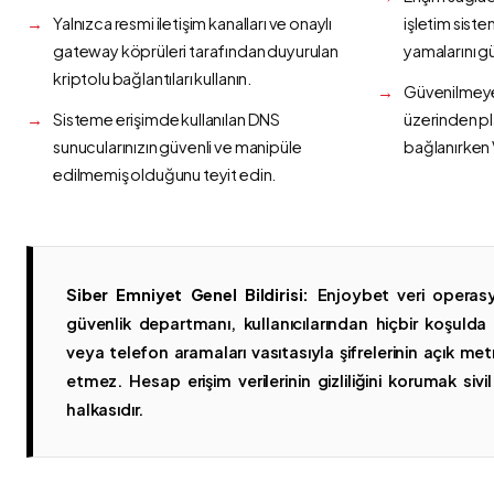
Yalnızca resmi iletişim kanalları ve onaylı
işletim siste
gateway köprüleri tarafından duyurulan
yamalarını g
kriptolu bağlantıları kullanın.
Güvenilmeyen
Sisteme erişimde kullanılan DNS
üzerinden p
sunucularınızın güvenli ve manipüle
bağlanırken 
edilmemiş olduğunu teyit edin.
Siber Emniyet Genel Bildirisi:
Enjoybet veri operasy
güvenlik departmanı, kullanıcılarından hiçbir koşuld
veya telefon aramaları vasıtasıyla şifrelerinin açık metn
etmez. Hesap erişim verilerinin gizliliğini korumak sivil 
halkasıdır.