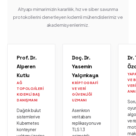
Altyapı mimarimizin kararlılık, hız ve siber savunma
protokollerini denetleyen kıdemli mühendislerimiz ve
akademisyenlerimiz.
Prof. Dr.
Doç. Dr.
Dr.
Alperen
Yasemin
Öz
Kutlu
Yalçınkaya
YAP
VE 
AĞ
KRIPTOGRAFI
VER
TOPOLOJILERI
VE VERI
ANA
KIDEMLI BAŞ
GÜVENLIĞI
DANIŞMANI
UZMANI
Sor
oyu
Dağıtık bulut
Asenkron
algo
sistemleri ve
veritabanı
ve ri
Kubernetes
replikasyonu ve
moto
konteyner
TLS 1.3
mak
yalıtımı üzerine
asimetrik