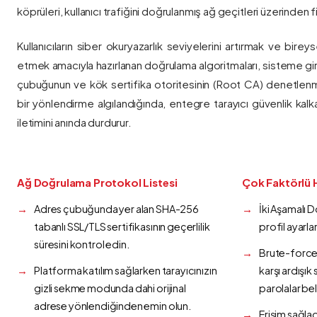
köprüleri, kullanıcı trafiğini doğrulanmış ağ geçitleri üzerinden fi
Kullanıcıların siber okuryazarlık seviyelerini artırmak ve bireys
etmek amacıyla hazırlanan doğrulama algoritmaları, sisteme gir
çubuğunun ve kök sertifika otoritesinin (Root CA) denetlenmes
bir yönlendirme algılandığında, entegre tarayıcı güvenlik kalk
iletimini anında durdurur.
Ağ Doğrulama Protokol Listesi
Çok Faktörlü 
Adres çubuğunda yer alan SHA-256
İki Aşamalı 
tabanlı SSL/TLS sertifikasının geçerlilik
profil ayarla
süresini kontrol edin.
Brute-force 
Platforma katılım sağlarken tarayıcınızın
karşı ardışı
gizli sekme modunda dahi orijinal
parolalar bel
adrese yönlendiğinden emin olun.
Erişim sağlad