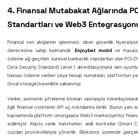
4. Finansal Mutabakat Ağlarında P
Standartları ve Web3 Entegrasyon
Finansal veri akışlarının işlenmesi, siber güvenlik hiyerarşi
derecesine sahip katmanıdır.
Enjoybet mobil
ve masaüstü
ödeme ağ geçitleri, küresel bankacılık standartları olan PCI-
Data Security Standard) Level 1 akreditasyonuna tam uyumlulukla
hassas ödeme verileri veya hesap numaraları, platformun ye
(local storage) kesinlikle saklanmaz.
Veriler, asimetrik şifreleme blokları vasıtasıyla tokenlaştırıl
ilgili finansal otoritenin API uç noktalarına iletilir. Bunun yanı
kapsamında platform omurgasına Web3 merkeziyetsiz finans
edilmiştir. Kripto varlık transferleri, akıllı kontratlar (Smar
cüzdan protokolleriyle yönetilir. Blokzincir üzerinde gerçe