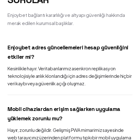
Enjoybet bağlantı kararlılığı ve altyapı güvenliği hakkında
merak edilen kurumsal başlıklar.
Enjoybet adres güncellemeleri hesap güvenliğini
etkiler mi?
Kesinlikle hayır. Veritabanlarımız asenkron replikasyon
teknolojisiyle anlık klonlandığı için adres değişimlerinde hiçbir
veri kaybı veya güvenlik açığı oluşmaz.
Mobil cihazlardan erişim sağlarken uygulama
yüklemek zorunlu mu?
Hayır, zorunlu değildir. Gelişmiş PWA mimarimiz sayesinde
web tarayıcınız üzerinden platformu tıpkı bir mobil uygulama