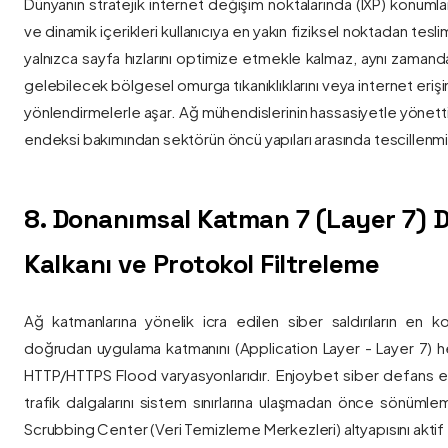
Dünyanın stratejik internet değişim noktalarında (IXP) konumlan
ve dinamik içerikleri kullanıcıya en yakın fiziksel noktadan tesl
yalnızca sayfa hızlarını optimize etmekle kalmaz, aynı zama
gelebilecek bölgesel omurga tıkanıklıklarını veya internet eriş
yönlendirmelerle aşar. Ağ mühendislerinin hassasiyetle yönettiği
endeksi bakımından sektörün öncü yapıları arasında tescillenmiş
8. Donanımsal Katman 7 (Layer 7)
Kalkanı ve Protokol Filtreleme
Ağ katmanlarına yönelik icra edilen siber saldırıların en ko
doğrudan uygulama katmanını (Application Layer - Layer 7) h
HTTP/HTTPS Flood varyasyonlarıdır. Enjoybet siber defans ekip
trafik dalgalarını sistem sınırlarına ulaşmadan önce sönüml
Scrubbing Center (Veri Temizleme Merkezleri) altyapısını aktif