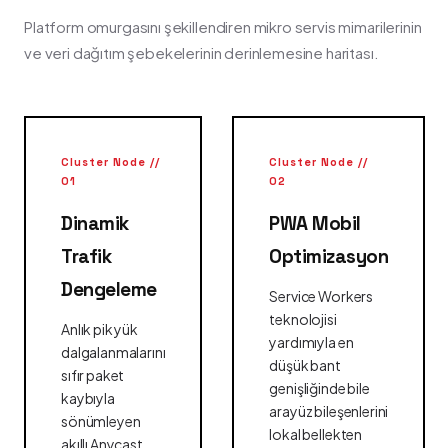
Platform omurgasını şekillendiren mikro servis mimarilerinin
ve veri dağıtım şebekelerinin derinlemesine haritası.
Cluster Node //
Cluster Node //
01
02
Dinamik
PWA Mobil
Trafik
Optimizasyon
Dengeleme
Service Workers
teknolojisi
Anlık pik yük
yardımıyla en
dalgalanmalarını
düşük bant
sıfır paket
genişliğinde bile
kaybıyla
arayüz bileşenlerini
sönümleyen
lokal bellekten
akıllı Anycast