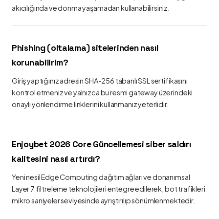
akıcılığında ve donma yaşamadan kullanabilirsiniz.
Phishing (oltalama) sitelerinden nasıl
korunabilirim?
Giriş yaptığınız adresin SHA-256 tabanlı SSL sertifikasını
kontrol etmeniz ve yalnızca bu resmi gateway üzerindeki
onaylı yönlendirme linklerini kullanmanız yeterlidir.
Enjoybet 2026 Core Güncellemesi siber saldırı
kalitesini nasıl artırdı?
Yeni nesil Edge Computing dağıtım ağları ve donanımsal
Layer 7 filtreleme teknolojileri entegre edilerek, bot trafikleri
mikro saniyeler seviyesinde ayrıştırılıp sönümlenmektedir.