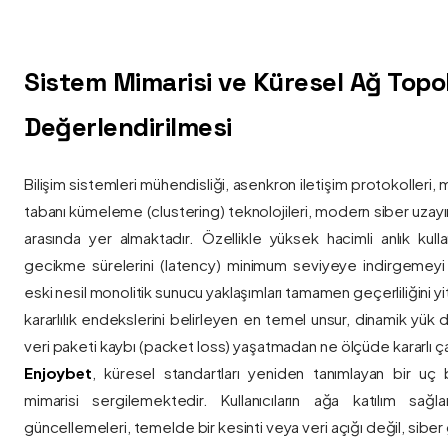
Sistem Mimarisi ve Küresel Ağ Topolo
Değerlendirilmesi
Bilişim sistemleri mühendisliği, asenkron iletişim protokolleri, 
tabanı kümeleme (clustering) teknolojileri, modern siber uzay
arasında yer almaktadır. Özellikle yüksek hacimli anlık kulla
gecikme sürelerini (latency) minimum seviyeye indirgemey
eski nesil monolitik sunucu yaklaşımları tamamen geçerliliğini yitir
kararlılık endekslerini belirleyen en temel unsur, dinamik yük
veri paketi kaybı (packet loss) yaşatmadan ne ölçüde kararlı ça
Enjoybet
, küresel standartları yeniden tanımlayan bir uç
mimarisi sergilemektedir. Kullanıcıların ağa katılım sağla
güncellemeleri, temelde bir kesinti veya veri açığı değil, siber 