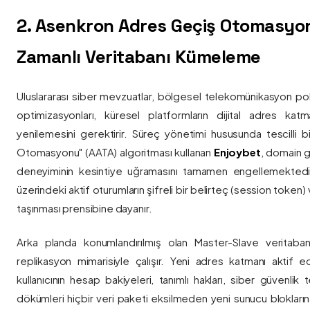
2. Asenkron Adres Geçiş Otomasyo
Zamanlı Veritabanı Kümeleme
Uluslararası siber mevzuatlar, bölgesel telekomünikasyon poli
optimizasyonları, küresel platformların dijital adres katmanl
yenilemesini gerektirir. Süreç yönetimi hususunda tescilli
Otomasyonu" (AATA) algoritması kullanan
Enjoybet
, domain g
deneyiminin kesintiye uğramasını tamamen engellemekted
üzerindeki aktif oturumların şifreli bir belirteç (session token)
taşınması prensibine dayanır.
Arka planda konumlandırılmış olan Master-Slave veritaban
replikasyon mimarisiyle çalışır. Yeni adres katmanı aktif edi
kullanıcının hesap bakiyeleri, tanımlı hakları, siber güvenlik
dökümleri hiçbir veri paketi eksilmeden yeni sunucu blokların