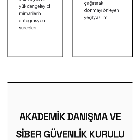
çağırarak
yük dengeleyici
donmayı önleyen
mimarilerin
yeşil yazılım.
entegrasyon
süreçleri.
AKADEMIK DANIŞMA VE
SIBER GÜVENLIK KURULU