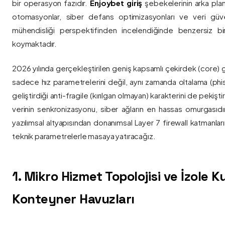
bir operasyon fazıdır.
Enjoybet giriş
şebekelerinin arka pla
otomasyonlar, siber defans optimizasyonları ve veri güvenl
mühendisliği perspektifinden incelendiğinde benzersiz bi
koymaktadır.
2026 yılında gerçekleştirilen geniş kapsamlı çekirdek (core) 
sadece hız parametrelerini değil, aynı zamanda oltalama (phis
geliştirdiği anti-fragile (kırılgan olmayan) karakterini de pekişti
verinin senkronizasyonu, siber ağların en hassas omurgasıdı
yazılımsal altyapısından donanımsal Layer 7 firewall katmanla
teknik parametrelerle masaya yatıracağız.
1. Mikro Hizmet Topolojisi ve İzole 
Konteyner Havuzları