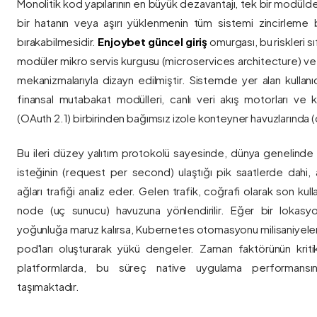
Monolitik kod yapılarının en büyük dezavantajı, tek bir modül
bir hatanın veya aşırı yüklenmenin tüm sistemi zincirleme 
bırakabilmesidir.
Enjoybet güncel giriş
omurgası, bu riskleri 
modüler mikro servis kurgusu (microservices architecture) 
mekanizmalarıyla dizayn edilmiştir. Sistemde yer alan kullanıcı
finansal mutabakat modülleri, canlı veri akış motorları ve k
(OAuth 2.1) birbirinden bağımsız izole konteyner havuzlarında (co
Bu ileri düzey yalıtım protokolü sayesinde, dünya genelinde a
isteğinin (request per second) ulaştığı pik saatlerde dahi, 
ağları trafiği analiz eder. Gelen trafik, coğrafi olarak son ku
node (uç sunucu) havuzuna yönlendirilir. Eğer bir lokasy
yoğunluğa maruz kalırsa, Kubernetes otomasyonu milisaniyeler
pod'ları oluşturarak yükü dengeler. Zaman faktörünün kriti
platformlarda, bu süreç native uygulama performansını
taşımaktadır.