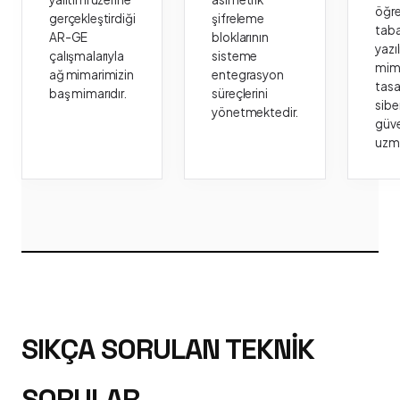
öğr
gerçekleştirdiği
şifreleme
taba
AR-GE
bloklarının
yazı
çalışmalarıyla
sisteme
mima
ağ mimarimizin
entegrasyon
tasa
baş mimarıdır.
süreçlerini
sibe
yönetmektedir.
güve
uzm
SIKÇA SORULAN TEKNIK
SORULAR