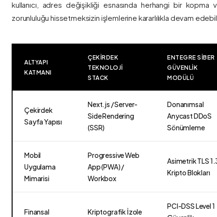
kullanıcı, adres değişikliği esnasında herhangi bir kopma
zorunluluğu hissetmeksizin işlemlerine kararlılıkla devam edebili
ÇEKIRDEK
ENTEGRE SIBER
ALTYAPI
TEKNOLOJI
GÜVENLIK
KATMANI
STACK
MODÜLÜ
Next.js / Server-
Donanımsal
Çekirdek
Side Rendering
Anycast DDoS
Sayfa Yapısı
(SSR)
Sönümleme
Mobil
Progressive Web
Asimetrik TLS 1.
Uygulama
App (PWA) /
Kripto Blokları
Mimarisi
Workbox
PCI-DSS Level 1
Finansal
Kriptografik İzole