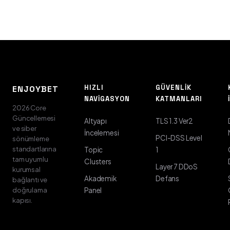
HIZLI
GÜVENLIK
ENJOYBET
NAVIGASYON
KATMANLARI
2026 Core
Güncellemesi
Altyapı
TLS 1.3 Ver2
ve siber
İncelemesi
PCI-DSS Level
sönümleme
standartlarına
Topic
1
tam uyumlu
Clusters
Layer 7 DDoS
kurumsal
Akademik
Defans
bağlantı ve
doğrulama
Panel
kapısı.