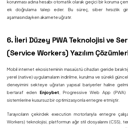
korunması adına hesabı otomatik olarak geçici bir koruma çemb
ek doğrulama talep eder. Bu süreç, siber hırsızlık gir
aşamasındayken akamete uğratır.
6. İleri Düzey PWA Teknolojisi ve Serv
(Service Workers) Yazılım Çözümler
Mobil internet ekosisteminin masaüstü cihazları geride bırak
yerel (native) uygulamaların indirilme, kurulma ve sürekli günce
deneyimini sekteye uğratan yapısal bariyerler haline gelm
bertaraf eden
Enjoybet
, Progressive Web App (PWA) mim
sistemlerine kusursuz bir optimizasyonla entegre etmiştir.
Tarayıcıların çekirdek execution motorlarıyla entegre çalışa
Workers) teknolojisi, platformun ağır stil dosyalarını (CSS), t