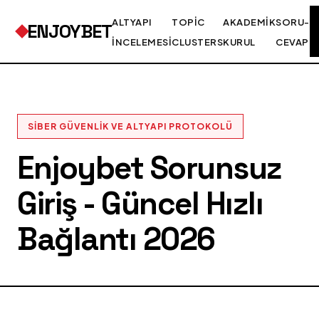
ALTYAPI
TOPIC
AKADEMIK
SORU-
ENJOYBET
İNCELEMESI
CLUSTERS
KURUL
CEVAP
SIBER GÜVENLIK VE ALTYAPI PROTOKOLÜ
Enjoybet Sorunsuz
Giriş - Güncel Hızlı
Bağlantı 2026