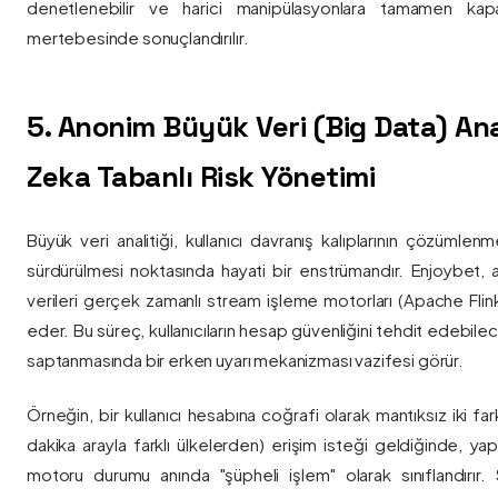
denetlenebilir ve harici manipülasyonlara tamamen kapa
mertebesinde sonuçlandırılır.
5. Anonim Büyük Veri (Big Data) Ana
Zeka Tabanlı Risk Yönetimi
Büyük veri analitiği, kullanıcı davranış kalıplarının çözümlenm
sürdürülmesi noktasında hayati bir enstrümandır. Enjoybet,
verileri gerçek zamanlı stream işleme motorları (Apache Flink /
eder. Bu süreç, kullanıcıların hesap güvenliğini tehdit edebile
saptanmasında bir erken uyarı mekanizması vazifesi görür.
Örneğin, bir kullanıcı hesabına coğrafi olarak mantıksız iki fa
dakika arayla farklı ülkelerden) erişim isteği geldiğinde, yap
motoru durumu anında "şüpheli işlem" olarak sınıflandırır. Si