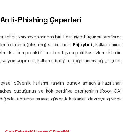
ş Anti-Phishing Çeperleri
ber tehdit varyasyonlarından biri, kötü niyetli üçüncü taraflarca
en oltalama (phishing) saldırılarıdır.
Enjoybet
, kullanıcılarının
etmek adına proaktif bir siber hijyen politikası izlemektedir.
rasyon köprüleri, kullanıcı trafiğini doğrulanmış ağ geçitleri
bireysel güvenlik hatlarını tahkim etmek amacıyla hazırlanan
ı adres çubuğunun ve kök sertifika otoritesinin (Root CA)
ndığında, entegre tarayıcı güvenlik kalkanları devreye girerek
Çok Faktörlü Hesap Güvenliği