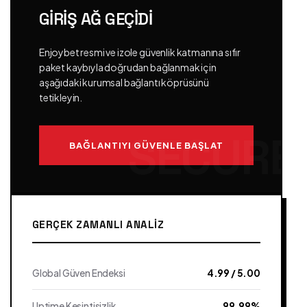
GIRIŞ AĞ GEÇIDI
Enjoybet resmi ve izole güvenlik katmanına sıfır
paket kaybıyla doğrudan bağlanmak için
aşağıdaki kurumsal bağlantı köprüsünü
tetikleyin.
BAĞLANTIYI GÜVENLE BAŞLAT
GERÇEK ZAMANLI ANALIZ
Global Güven Endeksi
4.99 / 5.00
Uptime Kesintisizlik
99.99%