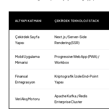
ALTYAPI KATMANI
ÇEKIRDEK TEKNOLOJI STACK
Çekirdek Sayfa
Next.js / Server-Side
Yapısı
Rendering (SSR)
Mobil Uygulama
Progressive Web App (PWA) /
Mimarisi
Workbox
Finansal
Kriptografik İzole End-Point
Entegrasyon
Yapısı
Apache Kafka / Redis
Veri Akış Motoru
Enterprise Cluster