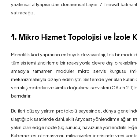
yazılımsal altyapısından donanımsal Layer 7 firewall katma
yatıracağız.
1. Mikro Hizmet Topolojisi ve İzol
Monolitik kod yapılarının en büyük dezavantajı, tek bir modül
tüm sistemi zincirleme bir reaksiyonla devre dışı bırakabilm
amacıyla tamamen modüler mikro servis kurgusu (mic
mekanizmalarıyla dizayn edilmiştir. Sistemde yer alan kullanıc
veri akış motorları ve kimlik doğrulama servisleri (OAuth 2.1)
barındırılır.
Bu ileri düzey yalıtım protokolü sayesinde, dünya genelind
ulaştığı pik saatlerde dahi, akıllı Anycast yönlendirme ağları tr
yakın olan edge node (uç sunucu) havuzuna yönlendirilir. Eğe
Kubernetes otomasyonu milisaniyeler içerisinde yeni kont