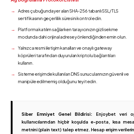
Adres çubuğunda yer alan SHA-256 tabanlı SSL/TLS
sertifikasının geçerlilik süresini kontrol edin.
Platforma katılım sağlarken tarayıcınızın gizli sekme
modunda dahi orijinal adrese yönlendiğinden emin olun.
Yalnızca resmi iletişim kanalları ve onaylı gateway
köprüleri tarafından duyurulan kriptolu bağlantıları
kullanın.
Sisteme erişimde kullanılan DNS sunucularınızın güvenli ve
manipüle edilmemiş olduğunu teyit edin.
Siber Emniyet Genel Bildirisi:
Enjoybet veri op
kullanıcılarından hiçbir koşulda e-posta, kısa mesaj
metnini (plain text) talep etmez. Hesap erişim verilerinin 