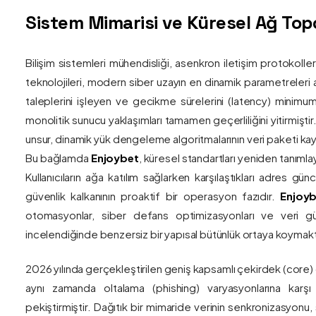
Sistem Mimarisi ve Küresel Ağ Topol
Bilişim sistemleri mühendisliği, asenkron iletişim protokolle
teknolojileri, modern siber uzayın en dinamik parametreleri ar
taleplerini işleyen ve gecikme sürelerini (latency) minim
monolitik sunucu yaklaşımları tamamen geçerliliğini yitirmiştir.
unsur, dinamik yük dengeleme algoritmalarının veri paketi kay
Bu bağlamda
Enjoybet
, küresel standartları yeniden tanıml
Kullanıcıların ağa katılım sağlarken karşılaştıkları adres gü
güvenlik kalkanının proaktif bir operasyon fazıdır.
Enjoyb
otomasyonlar, siber defans optimizasyonları ve veri güv
incelendiğinde benzersiz bir yapısal bütünlük ortaya koymakt
2026 yılında gerçekleştirilen geniş kapsamlı çekirdek (core)
aynı zamanda oltalama (phishing) varyasyonlarına karşı g
pekiştirmiştir. Dağıtık bir mimaride verinin senkronizasyonu