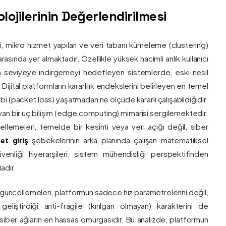
ojilerinin Değerlendirilmesi
ri, mikro hizmet yapıları ve veri tabanı kümeleme (clustering)
asında yer almaktadır. Özellikle yüksek hacimli anlık kullanıcı
um seviyeye indirgemeyi hedefleyen sistemlerde, eski nesil
 Dijital platformların kararlılık endekslerini belirleyen en temel
bı (packet loss) yaşatmadan ne ölçüde kararlı çalışabildiğidir.
ayan bir uç bilişim (edge computing) mimarisi sergilemektedir.
ncellemeleri, temelde bir kesinti veya veri açığı değil, siber
et giriş
şebekelerinin arka planında çalışan matematiksel
enliği hiyerarşileri, sistem mühendisliği perspektifinden
adır.
 güncellemeleri, platformun sadece hız parametrelerini değil,
eliştirdiği anti-fragile (kırılgan olmayan) karakterini de
, siber ağların en hassas omurgasıdır. Bu analizde, platformun