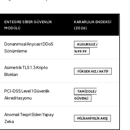
ENTEGRE SIBER GÜVENLIK
KARARLILIK ENDEKSI
MODÜLÜ
(2026)
Donanımsal Anycast DDoS
KUSURSUZ /
Sönümleme
%99.99
Asimetrik TLS 1.3 Kripto
YÜKSEK HIZ / AKTIF
Blokları
PCI-DSS Level 1 Güvenlik
TAM İZOLE /
Akreditasyonu
GÜVENLI
Anomali Tespit Eden Yapay
MILISANIYELIK AKIŞ
Zeka