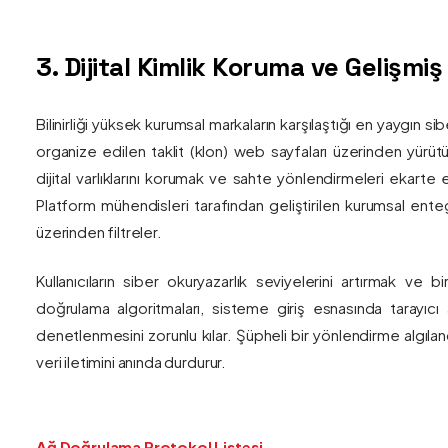
3. Dijital Kimlik Koruma ve Gelişmi
Bilinirliği yüksek kurumsal markaların karşılaştığı en yaygın si
organize edilen taklit (klon) web sayfaları üzerinden yürütül
dijital varlıklarını korumak ve sahte yönlendirmeleri ekarte 
Platform mühendisleri tarafından geliştirilen kurumsal enteg
üzerinden filtreler.
Kullanıcıların siber okuryazarlık seviyelerini artırmak ve 
doğrulama algoritmaları, sisteme giriş esnasında tarayıc
denetlenmesini zorunlu kılar. Şüpheli bir yönlendirme algıla
veri iletimini anında durdurur.
Ağ Doğrulama Protokol Listesi