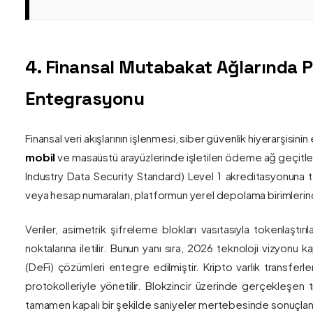
4. Finansal Mutabakat Ağlarında 
Entegrasyonu
Finansal veri akışlarının işlenmesi, siber güvenlik hiyerarşisi
mobil
ve masaüstü arayüzlerinde işletilen ödeme ağ geçitler
Industry Data Security Standard) Level 1 akreditasyonuna tam
veya hesap numaraları, platformun yerel depolama birimlerind
Veriler, asimetrik şifreleme blokları vasıtasıyla tokenlaştırı
noktalarına iletilir. Bunun yanı sıra, 2026 teknoloji vizy
(DeFi) çözümleri entegre edilmiştir. Kripto varlık transferle
protokolleriyle yönetilir. Blokzincir üzerinde gerçekleşen 
tamamen kapalı bir şekilde saniyeler mertebesinde sonuçlandı