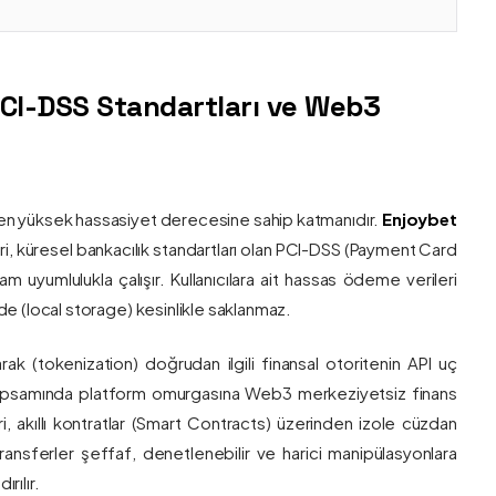
PCI-DSS Standartları ve Web3
nin en yüksek hassasiyet derecesine sahip katmanıdır.
Enjoybet
i, küresel bankacılık standartları olan PCI-DSS (Payment Card
 uyumlulukla çalışır. Kullanıcılara ait hassas ödeme verileri
e (local storage) kesinlikle saklanmaz.
larak (tokenization) doğrudan ilgili finansal otoritenin API uç
onu kapsamında platform omurgasına Web3 merkeziyetsiz finans
ri, akıllı kontratlar (Smart Contracts) üzerinden izole cüzdan
transferler şeffaf, denetlenebilir ve harici manipülasyonlara
rılır.