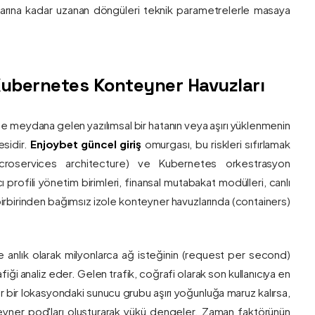
nlarına kadar uzanan döngüleri teknik parametrelerle masaya
e Kubernetes Konteyner Havuzları
de meydana gelen yazılımsal bir hatanın veya aşırı yüklenmenin
esidir.
Enjoybet güncel giriş
omurgası, bu riskleri sıfırlamak
roservices architecture) ve Kubernetes orkestrasyon
ı profili yönetim birimleri, finansal mutabakat modülleri, canlı
 birbirinden bağımsız izole konteyner havuzlarında (containers)
e anlık olarak milyonlarca ağ isteğinin (request per second)
afiği analiz eder. Gelen trafik, coğrafi olarak son kullanıcıya en
r bir lokasyondaki sunucu grubu aşırı yoğunluğa maruz kalırsa,
eyner pod'ları oluşturarak yükü dengeler. Zaman faktörünün