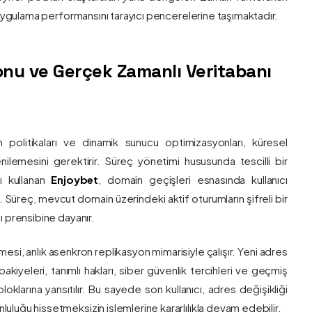
e uygulama performansını tarayıcı pencerelerine taşımaktadır.
nu ve Gerçek Zamanlı Veritabanı
 politikaları ve dinamik sunucu optimizasyonları, küresel
 yenilemesini gerektirir. Süreç yönetimi hususunda tescilli bir
ı kullanan
Enjoybet
, domain geçişleri esnasında kullanıcı
üreç, mevcut domain üzerindeki aktif oturumların şifreli bir
ı prensibine dayanır.
esi, anlık asenkron replikasyon mimarisiyle çalışır. Yeni adres
 bakiyeleri, tanımlı hakları, siber güvenlik tercihleri ve geçmiş
klarına yansıtılır. Bu sayede son kullanıcı, adres değişikliği
luğu hissetmeksizin işlemlerine kararlılıkla devam edebilir.