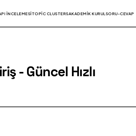
API İNCELEMESI
TOPIC CLUSTERS
AKADEMIK KURUL
SORU-CEVAP
iş - Güncel Hızlı