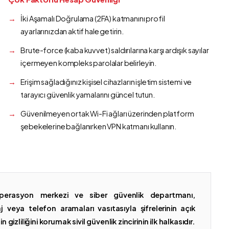
İki Aşamalı Doğrulama (2FA) katmanını profil
ayarlarınızdan aktif hale getirin.
Brute-force (kaba kuvvet) saldırılarına karşı ardışık sayılar
içermeyen kompleks parolalar belirleyin.
Erişim sağladığınız kişisel cihazların işletim sistemi ve
tarayıcı güvenlik yamalarını güncel tutun.
Güvenilmeyen ortak Wi-Fi ağları üzerinden platform
şebekelerine bağlanırken VPN katmanı kullanın.
erasyon merkezi ve siber güvenlik departmanı,
 veya telefon aramaları vasıtasıyla şifrelerinin açık
gizliliğini korumak sivil güvenlik zincirinin ilk halkasıdır.