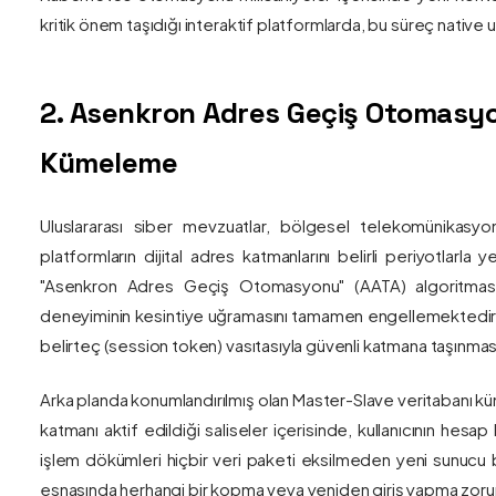
kritik önem taşıdığı interaktif platformlarda, bu süreç nativ
2. Asenkron Adres Geçiş Otomasyo
Kümeleme
Uluslararası siber mevzuatlar, bölgesel telekomünikasyon
platformların dijital adres katmanlarını belirli periyotlarla
"Asenkron Adres Geçiş Otomasyonu" (AATA) algoritmas
deneyiminin kesintiye uğramasını tamamen engellemektedir. S
belirteç (session token) vasıtasıyla güvenli katmana taşınmas
Arka planda konumlandırılmış olan Master-Slave veritabanı küm
katmanı aktif edildiği saliseler içerisinde, kullanıcının hesap
işlem dökümleri hiçbir veri paketi eksilmeden yeni sunucu blo
esnasında herhangi bir kopma veya yeniden giriş yapma zorunlu