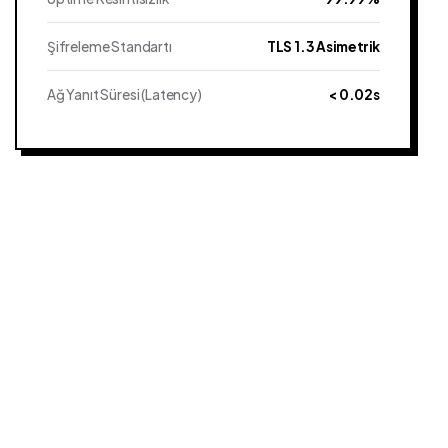
Şifreleme Standartı
TLS 1.3 Asimetrik
Ağ Yanıt Süresi (Latency)
< 0.02s