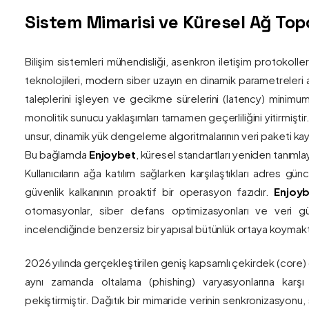
Sistem Mimarisi ve Küresel Ağ Topol
Bilişim sistemleri mühendisliği, asenkron iletişim protokolle
teknolojileri, modern siber uzayın en dinamik parametreleri ar
taleplerini işleyen ve gecikme sürelerini (latency) minim
monolitik sunucu yaklaşımları tamamen geçerliliğini yitirmiştir.
unsur, dinamik yük dengeleme algoritmalarının veri paketi kay
Bu bağlamda
Enjoybet
, küresel standartları yeniden tanıml
Kullanıcıların ağa katılım sağlarken karşılaştıkları adres gü
güvenlik kalkanının proaktif bir operasyon fazıdır.
Enjoyb
otomasyonlar, siber defans optimizasyonları ve veri güv
incelendiğinde benzersiz bir yapısal bütünlük ortaya koymakt
2026 yılında gerçekleştirilen geniş kapsamlı çekirdek (core)
aynı zamanda oltalama (phishing) varyasyonlarına karşı g
pekiştirmiştir. Dağıtık bir mimaride verinin senkronizasyonu