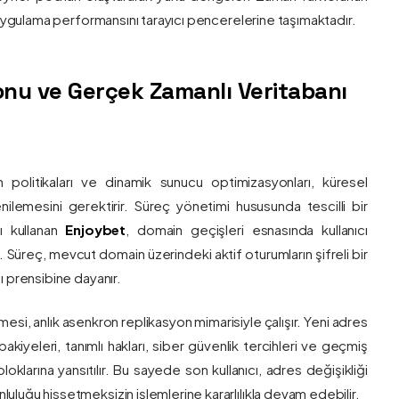
e uygulama performansını tarayıcı pencerelerine taşımaktadır.
nu ve Gerçek Zamanlı Veritabanı
 politikaları ve dinamik sunucu optimizasyonları, küresel
 yenilemesini gerektirir. Süreç yönetimi hususunda tescilli bir
ı kullanan
Enjoybet
, domain geçişleri esnasında kullanıcı
üreç, mevcut domain üzerindeki aktif oturumların şifreli bir
ı prensibine dayanır.
esi, anlık asenkron replikasyon mimarisiyle çalışır. Yeni adres
 bakiyeleri, tanımlı hakları, siber güvenlik tercihleri ve geçmiş
klarına yansıtılır. Bu sayede son kullanıcı, adres değişikliği
luğu hissetmeksizin işlemlerine kararlılıkla devam edebilir.