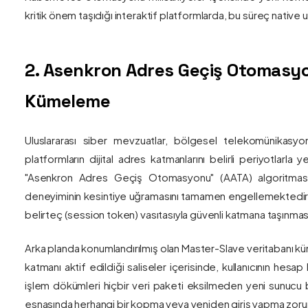
kritik önem taşıdığı interaktif platformlarda, bu süreç nativ
2. Asenkron Adres Geçiş Otomasyo
Kümeleme
Uluslararası siber mevzuatlar, bölgesel telekomünikasyon
platformların dijital adres katmanlarını belirli periyotlarla
"Asenkron Adres Geçiş Otomasyonu" (AATA) algoritmas
deneyiminin kesintiye uğramasını tamamen engellemektedir. S
belirteç (session token) vasıtasıyla güvenli katmana taşınmas
Arka planda konumlandırılmış olan Master-Slave veritabanı küm
katmanı aktif edildiği saliseler içerisinde, kullanıcının hesap
işlem dökümleri hiçbir veri paketi eksilmeden yeni sunucu blo
esnasında herhangi bir kopma veya yeniden giriş yapma zorunlu