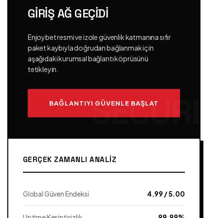
GIRIŞ AĞ GEÇIDI
Enjoybet resmi ve izole güvenlik katmanına sıfır
paket kaybıyla doğrudan bağlanmak için
aşağıdaki kurumsal bağlantı köprüsünü
tetikleyin.
BAĞLANTIYI GÜVENLE BAŞLAT
GERÇEK ZAMANLI ANALIZ
Global Güven Endeksi
4.99 / 5.00
Uptime Kesintisizlik
99.99%