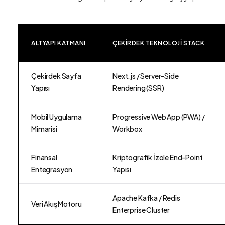
ALTYAPI KATMANI
ÇEKIRDEK TEKNOLOJI STACK
Çekirdek Sayfa
Next.js / Server-Side
Yapısı
Rendering (SSR)
Mobil Uygulama
Progressive Web App (PWA) /
Mimarisi
Workbox
Finansal
Kriptografik İzole End-Point
Entegrasyon
Yapısı
Apache Kafka / Redis
Veri Akış Motoru
Enterprise Cluster