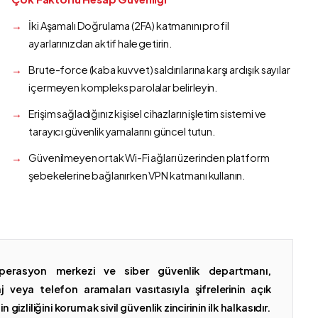
İki Aşamalı Doğrulama (2FA) katmanını profil
ayarlarınızdan aktif hale getirin.
Brute-force (kaba kuvvet) saldırılarına karşı ardışık sayılar
içermeyen kompleks parolalar belirleyin.
Erişim sağladığınız kişisel cihazların işletim sistemi ve
tarayıcı güvenlik yamalarını güncel tutun.
Güvenilmeyen ortak Wi-Fi ağları üzerinden platform
şebekelerine bağlanırken VPN katmanı kullanın.
erasyon merkezi ve siber güvenlik departmanı,
 veya telefon aramaları vasıtasıyla şifrelerinin açık
gizliliğini korumak sivil güvenlik zincirinin ilk halkasıdır.