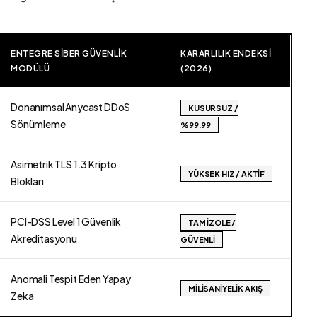
ENTEGRE SIBER GÜVENLIK
KARARLILIK ENDEKSI
MODÜLÜ
(2026)
Donanımsal Anycast DDoS
KUSURSUZ /
Sönümleme
%99.99
Asimetrik TLS 1.3 Kripto
YÜKSEK HIZ / AKTIF
Blokları
PCI-DSS Level 1 Güvenlik
TAM İZOLE /
Akreditasyonu
GÜVENLI
Anomali Tespit Eden Yapay
MILISANIYELIK AKIŞ
Zeka