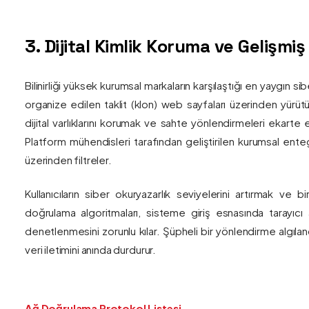
3. Dijital Kimlik Koruma ve Gelişmi
Bilinirliği yüksek kurumsal markaların karşılaştığı en yaygın si
organize edilen taklit (klon) web sayfaları üzerinden yürütül
dijital varlıklarını korumak ve sahte yönlendirmeleri ekarte 
Platform mühendisleri tarafından geliştirilen kurumsal enteg
üzerinden filtreler.
Kullanıcıların siber okuryazarlık seviyelerini artırmak ve 
doğrulama algoritmaları, sisteme giriş esnasında tarayıc
denetlenmesini zorunlu kılar. Şüpheli bir yönlendirme algıla
veri iletimini anında durdurur.
Ağ Doğrulama Protokol Listesi