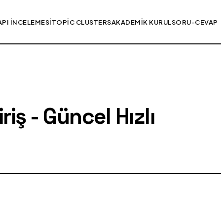
API İNCELEMESI
TOPIC CLUSTERS
AKADEMIK KURUL
SORU-CEVAP
iş - Güncel Hızlı