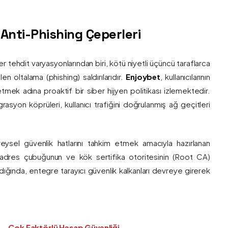
ş Anti-Phishing Çeperleri
ber tehdit varyasyonlarından biri, kötü niyetli üçüncü taraflarca
en oltalama (phishing) saldırılarıdır.
Enjoybet
, kullanıcılarının
etmek adına proaktif bir siber hijyen politikası izlemektedir.
rasyon köprüleri, kullanıcı trafiğini doğrulanmış ağ geçitleri
bireysel güvenlik hatlarını tahkim etmek amacıyla hazırlanan
ı adres çubuğunun ve kök sertifika otoritesinin (Root CA)
ndığında, entegre tarayıcı güvenlik kalkanları devreye girerek
Çok Faktörlü Hesap Güvenliği