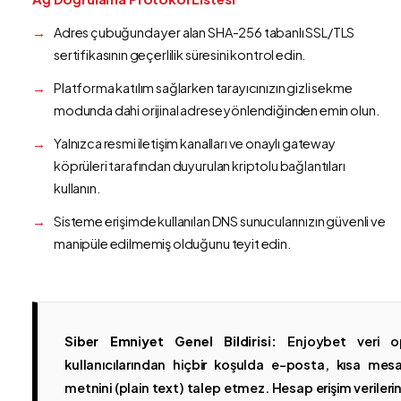
Adres çubuğunda yer alan SHA-256 tabanlı SSL/TLS
sertifikasının geçerlilik süresini kontrol edin.
Platforma katılım sağlarken tarayıcınızın gizli sekme
modunda dahi orijinal adrese yönlendiğinden emin olun.
Yalnızca resmi iletişim kanalları ve onaylı gateway
köprüleri tarafından duyurulan kriptolu bağlantıları
kullanın.
Sisteme erişimde kullanılan DNS sunucularınızın güvenli ve
manipüle edilmemiş olduğunu teyit edin.
Siber Emniyet Genel Bildirisi:
Enjoybet veri op
kullanıcılarından hiçbir koşulda e-posta, kısa mesaj
metnini (plain text) talep etmez. Hesap erişim verilerinin 