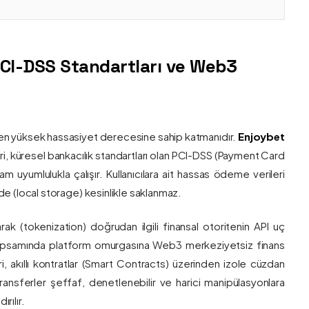
PCI-DSS Standartları ve Web3
nin en yüksek hassasiyet derecesine sahip katmanıdır.
Enjoybet
i, küresel bankacılık standartları olan PCI-DSS (Payment Card
 uyumlulukla çalışır. Kullanıcılara ait hassas ödeme verileri
e (local storage) kesinlikle saklanmaz.
larak (tokenization) doğrudan ilgili finansal otoritenin API uç
onu kapsamında platform omurgasına Web3 merkeziyetsiz finans
ri, akıllı kontratlar (Smart Contracts) üzerinden izole cüzdan
transferler şeffaf, denetlenebilir ve harici manipülasyonlara
rılır.