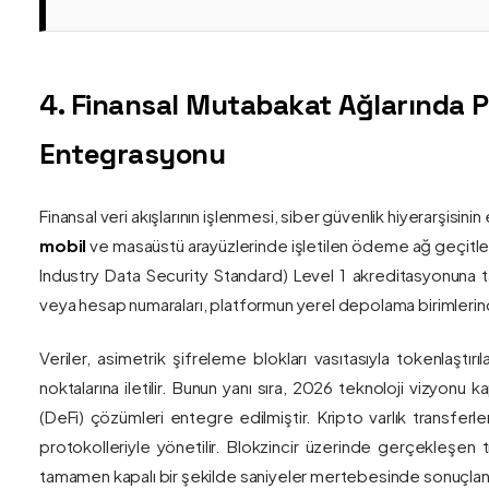
4. Finansal Mutabakat Ağlarında 
Entegrasyonu
Finansal veri akışlarının işlenmesi, siber güvenlik hiyerarşisi
mobil
ve masaüstü arayüzlerinde işletilen ödeme ağ geçitler
Industry Data Security Standard) Level 1 akreditasyonuna tam
veya hesap numaraları, platformun yerel depolama birimlerind
Veriler, asimetrik şifreleme blokları vasıtasıyla tokenlaştırı
noktalarına iletilir. Bunun yanı sıra, 2026 teknoloji vizy
(DeFi) çözümleri entegre edilmiştir. Kripto varlık transferle
protokolleriyle yönetilir. Blokzincir üzerinde gerçekleşen 
tamamen kapalı bir şekilde saniyeler mertebesinde sonuçlandı