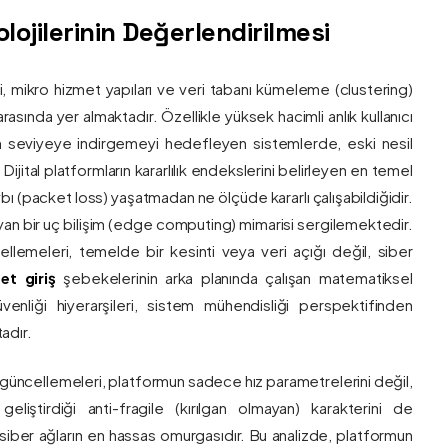
ojilerinin Değerlendirilmesi
ri, mikro hizmet yapıları ve veri tabanı kümeleme (clustering)
asında yer almaktadır. Özellikle yüksek hacimli anlık kullanıcı
um seviyeye indirgemeyi hedefleyen sistemlerde, eski nesil
 Dijital platformların kararlılık endekslerini belirleyen en temel
bı (packet loss) yaşatmadan ne ölçüde kararlı çalışabildiğidir.
ayan bir uç bilişim (edge computing) mimarisi sergilemektedir.
ncellemeleri, temelde bir kesinti veya veri açığı değil, siber
et giriş
şebekelerinin arka planında çalışan matematiksel
enliği hiyerarşileri, sistem mühendisliği perspektifinden
adır.
 güncellemeleri, platformun sadece hız parametrelerini değil,
eliştirdiği anti-fragile (kırılgan olmayan) karakterini de
, siber ağların en hassas omurgasıdır. Bu analizde, platformun