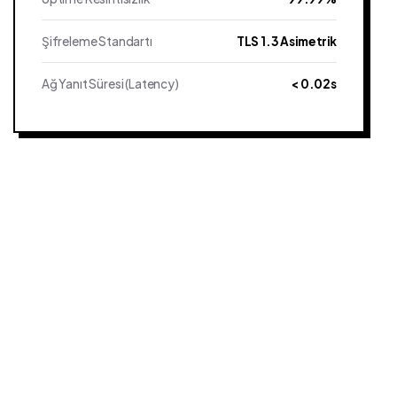
Şifreleme Standartı
TLS 1.3 Asimetrik
Ağ Yanıt Süresi (Latency)
< 0.02s