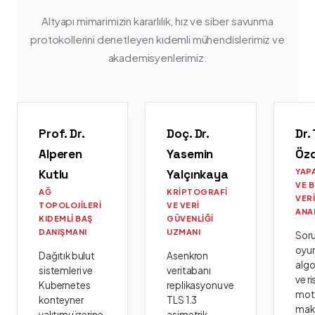
Altyapı mimarimizin kararlılık, hız ve siber savunma
protokollerini denetleyen kıdemli mühendislerimiz ve
akademisyenlerimiz.
Prof. Dr.
Doç. Dr.
Dr.
Alperen
Yasemin
Öz
Kutlu
Yalçınkaya
YAP
VE 
AĞ
KRIPTOGRAFI
VER
TOPOLOJILERI
VE VERI
ANA
KIDEMLI BAŞ
GÜVENLIĞI
DANIŞMANI
UZMANI
Sor
oyu
Dağıtık bulut
Asenkron
algo
sistemleri ve
veritabanı
ve ri
Kubernetes
replikasyonu ve
moto
konteyner
TLS 1.3
mak
yalıtımı üzerine
asimetrik