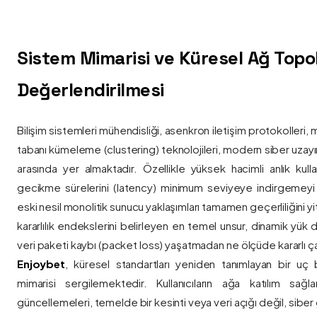
Sistem Mimarisi ve Küresel Ağ Topolo
Değerlendirilmesi
Bilişim sistemleri mühendisliği, asenkron iletişim protokolleri, 
tabanı kümeleme (clustering) teknolojileri, modern siber uzay
arasında yer almaktadır. Özellikle yüksek hacimli anlık kulla
gecikme sürelerini (latency) minimum seviyeye indirgemey
eski nesil monolitik sunucu yaklaşımları tamamen geçerliliğini yitir
kararlılık endekslerini belirleyen en temel unsur, dinamik yük
veri paketi kaybı (packet loss) yaşatmadan ne ölçüde kararlı ça
Enjoybet
, küresel standartları yeniden tanımlayan bir uç
mimarisi sergilemektedir. Kullanıcıların ağa katılım sağla
güncellemeleri, temelde bir kesinti veya veri açığı değil, siber 