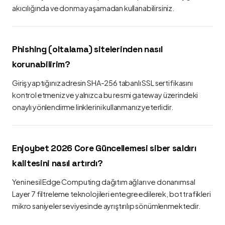
akıcılığında ve donma yaşamadan kullanabilirsiniz.
Phishing (oltalama) sitelerinden nasıl
korunabilirim?
Giriş yaptığınız adresin SHA-256 tabanlı SSL sertifikasını
kontrol etmeniz ve yalnızca bu resmi gateway üzerindeki
onaylı yönlendirme linklerini kullanmanız yeterlidir.
Enjoybet 2026 Core Güncellemesi siber saldırı
kalitesini nasıl artırdı?
Yeni nesil Edge Computing dağıtım ağları ve donanımsal
Layer 7 filtreleme teknolojileri entegre edilerek, bot trafikleri
mikro saniyeler seviyesinde ayrıştırılıp sönümlenmektedir.