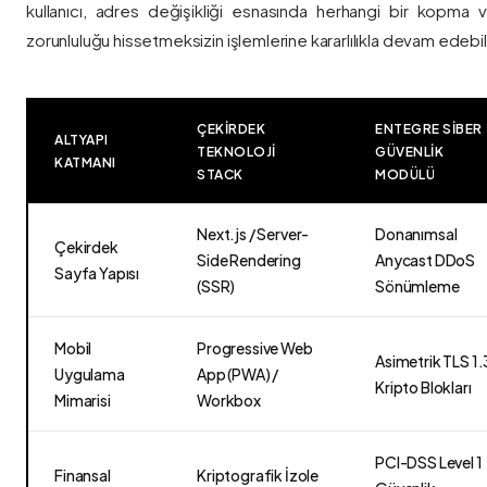
kullanıcı, adres değişikliği esnasında herhangi bir kopma
zorunluluğu hissetmeksizin işlemlerine kararlılıkla devam edebili
ÇEKIRDEK
ENTEGRE SIBER
ALTYAPI
TEKNOLOJI
GÜVENLIK
KATMANI
STACK
MODÜLÜ
Next.js / Server-
Donanımsal
Çekirdek
Side Rendering
Anycast DDoS
Sayfa Yapısı
(SSR)
Sönümleme
Mobil
Progressive Web
Asimetrik TLS 1.
Uygulama
App (PWA) /
Kripto Blokları
Mimarisi
Workbox
PCI-DSS Level 1
Finansal
Kriptografik İzole