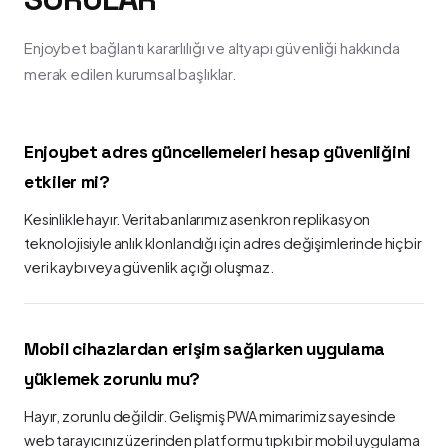
Enjoybet bağlantı kararlılığı ve altyapı güvenliği hakkında
merak edilen kurumsal başlıklar.
Enjoybet adres güncellemeleri hesap güvenliğini
etkiler mi?
Kesinlikle hayır. Veritabanlarımız asenkron replikasyon
teknolojisiyle anlık klonlandığı için adres değişimlerinde hiçbir
veri kaybı veya güvenlik açığı oluşmaz.
Mobil cihazlardan erişim sağlarken uygulama
yüklemek zorunlu mu?
Hayır, zorunlu değildir. Gelişmiş PWA mimarimiz sayesinde
web tarayıcınız üzerinden platformu tıpkı bir mobil uygulama