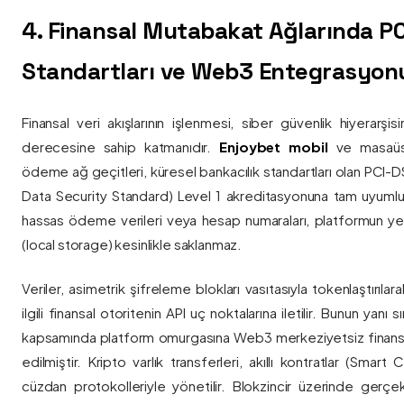
4. Finansal Mutabakat Ağlarında P
Standartları ve Web3 Entegrasyon
Finansal veri akışlarının işlenmesi, siber güvenlik hiyerarşi
derecesine sahip katmanıdır.
Enjoybet mobil
ve masaüstü
ödeme ağ geçitleri, küresel bankacılık standartları olan PCI-
Data Security Standard) Level 1 akreditasyonuna tam uyumlulukla
hassas ödeme verileri veya hesap numaraları, platformun ye
(local storage) kesinlikle saklanmaz.
Veriler, asimetrik şifreleme blokları vasıtasıyla tokenlaştırıl
ilgili finansal otoritenin API uç noktalarına iletilir. Bunun yanı
kapsamında platform omurgasına Web3 merkeziyetsiz finans
edilmiştir. Kripto varlık transferleri, akıllı kontratlar (Smar
cüzdan protokolleriyle yönetilir. Blokzincir üzerinde gerçe