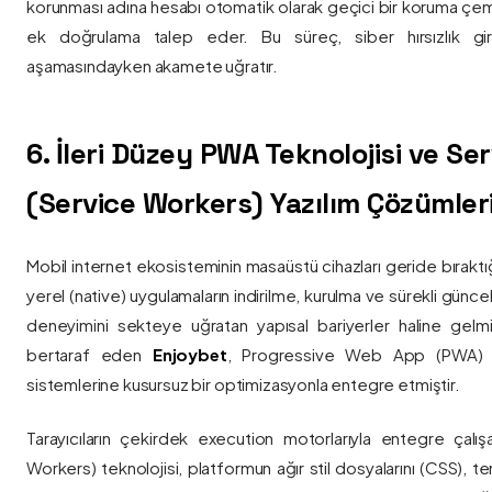
korunması adına hesabı otomatik olarak geçici bir koruma çemb
ek doğrulama talep eder. Bu süreç, siber hırsızlık gir
aşamasındayken akamete uğratır.
6. İleri Düzey PWA Teknolojisi ve Serv
(Service Workers) Yazılım Çözümler
Mobil internet ekosisteminin masaüstü cihazları geride bırak
yerel (native) uygulamaların indirilme, kurulma ve sürekli günce
deneyimini sekteye uğratan yapısal bariyerler haline gelm
bertaraf eden
Enjoybet
, Progressive Web App (PWA) mim
sistemlerine kusursuz bir optimizasyonla entegre etmiştir.
Tarayıcıların çekirdek execution motorlarıyla entegre çalışa
Workers) teknolojisi, platformun ağır stil dosyalarını (CSS), t