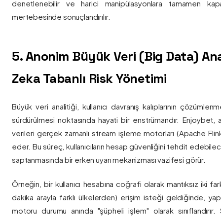
denetlenebilir ve harici manipülasyonlara tamamen kapa
mertebesinde sonuçlandırılır.
5. Anonim Büyük Veri (Big Data) Ana
Zeka Tabanlı Risk Yönetimi
Büyük veri analitiği, kullanıcı davranış kalıplarının çözümlenm
sürdürülmesi noktasında hayati bir enstrümandır. Enjoybet,
verileri gerçek zamanlı stream işleme motorları (Apache Flink /
eder. Bu süreç, kullanıcıların hesap güvenliğini tehdit edebile
saptanmasında bir erken uyarı mekanizması vazifesi görür.
Örneğin, bir kullanıcı hesabına coğrafi olarak mantıksız iki fa
dakika arayla farklı ülkelerden) erişim isteği geldiğinde, yap
motoru durumu anında "şüpheli işlem" olarak sınıflandırır. Si