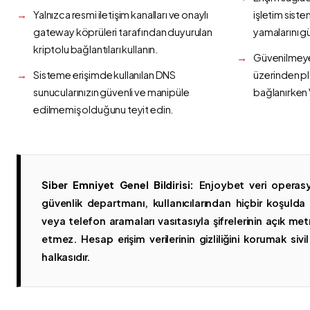
Yalnızca resmi iletişim kanalları ve onaylı
işletim siste
gateway köprüleri tarafından duyurulan
yamalarını g
kriptolu bağlantıları kullanın.
Güvenilmeyen
Sisteme erişimde kullanılan DNS
üzerinden p
sunucularınızın güvenli ve manipüle
bağlanırken 
edilmemiş olduğunu teyit edin.
Siber Emniyet Genel Bildirisi:
Enjoybet veri operasy
güvenlik departmanı, kullanıcılarından hiçbir koşuld
veya telefon aramaları vasıtasıyla şifrelerinin açık metn
etmez. Hesap erişim verilerinin gizliliğini korumak sivil 
halkasıdır.