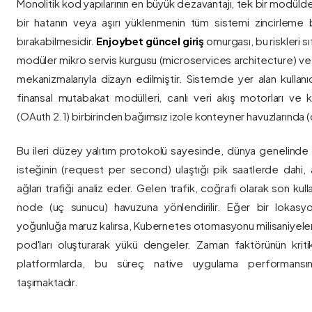
Monolitik kod yapılarının en büyük dezavantajı, tek bir modül
bir hatanın veya aşırı yüklenmenin tüm sistemi zincirleme 
bırakabilmesidir.
Enjoybet güncel giriş
omurgası, bu riskleri 
modüler mikro servis kurgusu (microservices architecture) 
mekanizmalarıyla dizayn edilmiştir. Sistemde yer alan kullanıcı
finansal mutabakat modülleri, canlı veri akış motorları ve k
(OAuth 2.1) birbirinden bağımsız izole konteyner havuzlarında (co
Bu ileri düzey yalıtım protokolü sayesinde, dünya genelinde a
isteğinin (request per second) ulaştığı pik saatlerde dahi, 
ağları trafiği analiz eder. Gelen trafik, coğrafi olarak son ku
node (uç sunucu) havuzuna yönlendirilir. Eğer bir lokasy
yoğunluğa maruz kalırsa, Kubernetes otomasyonu milisaniyeler
pod'ları oluşturarak yükü dengeler. Zaman faktörünün kriti
platformlarda, bu süreç native uygulama performansını
taşımaktadır.