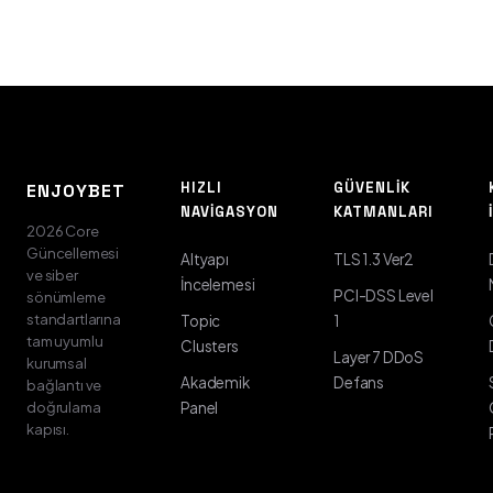
HIZLI
GÜVENLIK
ENJOYBET
NAVIGASYON
KATMANLARI
2026 Core
Güncellemesi
Altyapı
TLS 1.3 Ver2
ve siber
İncelemesi
PCI-DSS Level
sönümleme
standartlarına
Topic
1
tam uyumlu
Clusters
Layer 7 DDoS
kurumsal
Akademik
Defans
bağlantı ve
doğrulama
Panel
kapısı.