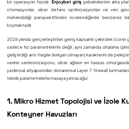
bir operasyon fazıdır.
Enjoybet giriş
şebekelerinin arka pla
otomasyonlar, siber defans optimizasyonları ve veri güvenl
mühendisliği perspektifinden incelendiğinde benzersiz bi
koymaktadır.
2026 yılında gerçekleştirilen geniş kapsamlı çekirdek (core) 
sadece hız parametrelerini değil, aynı zamanda oltalama (phis
geliştirdiği anti-fragile (kırılgan olmayan) karakterini de pekişti
verinin senkronizasyonu, siber ağların en hassas omurgasıdı
yazılımsal altyapısından donanımsal Layer 7 firewall katmanla
teknik parametrelerle masaya yatıracağız.
1. Mikro Hizmet Topolojisi ve İzole 
Konteyner Havuzları