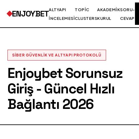
ALTYAPI
TOPIC
AKADEMIK
SORU-
ENJOYBET
İNCELEMESI
CLUSTERS
KURUL
CEVAP
SIBER GÜVENLIK VE ALTYAPI PROTOKOLÜ
Enjoybet Sorunsuz
Giriş - Güncel Hızlı
Bağlantı 2026