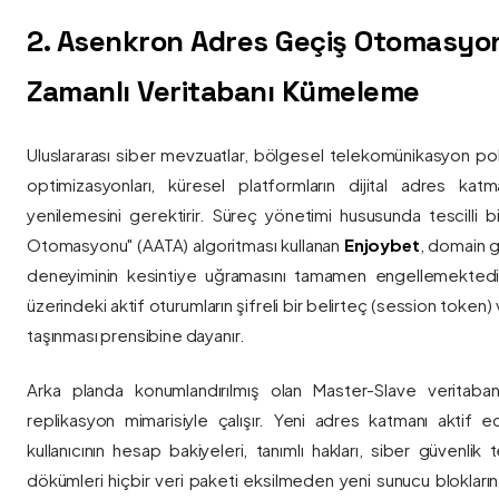
2. Asenkron Adres Geçiş Otomasyo
Zamanlı Veritabanı Kümeleme
Uluslararası siber mevzuatlar, bölgesel telekomünikasyon poli
optimizasyonları, küresel platformların dijital adres katmanl
yenilemesini gerektirir. Süreç yönetimi hususunda tescilli
Otomasyonu" (AATA) algoritması kullanan
Enjoybet
, domain g
deneyiminin kesintiye uğramasını tamamen engellemekted
üzerindeki aktif oturumların şifreli bir belirteç (session token)
taşınması prensibine dayanır.
Arka planda konumlandırılmış olan Master-Slave veritaban
replikasyon mimarisiyle çalışır. Yeni adres katmanı aktif edi
kullanıcının hesap bakiyeleri, tanımlı hakları, siber güvenlik
dökümleri hiçbir veri paketi eksilmeden yeni sunucu blokların