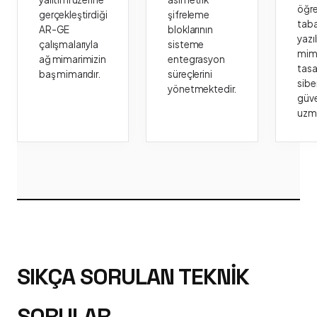
öğr
gerçekleştirdiği
şifreleme
taba
AR-GE
bloklarının
yazı
çalışmalarıyla
sisteme
mima
ağ mimarimizin
entegrasyon
tasa
baş mimarıdır.
süreçlerini
sibe
yönetmektedir.
güve
uzm
SIKÇA SORULAN TEKNIK
SORULAR