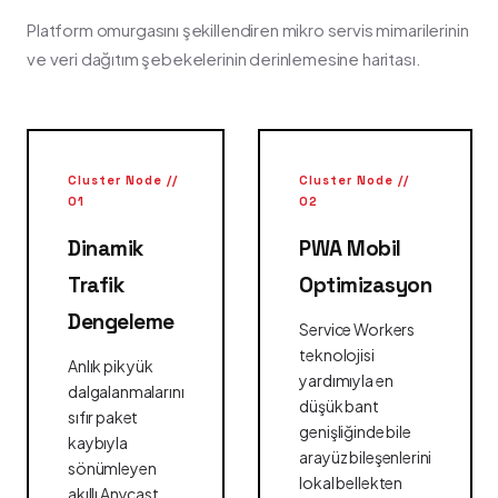
Platform omurgasını şekillendiren mikro servis mimarilerinin
ve veri dağıtım şebekelerinin derinlemesine haritası.
Cluster Node //
Cluster Node //
01
02
Dinamik
PWA Mobil
Trafik
Optimizasyon
Dengeleme
Service Workers
teknolojisi
Anlık pik yük
yardımıyla en
dalgalanmalarını
düşük bant
sıfır paket
genişliğinde bile
kaybıyla
arayüz bileşenlerini
sönümleyen
lokal bellekten
akıllı Anycast