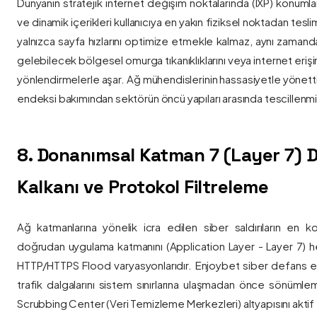
Dünyanın stratejik internet değişim noktalarında (IXP) konumlan
ve dinamik içerikleri kullanıcıya en yakın fiziksel noktadan tesl
yalnızca sayfa hızlarını optimize etmekle kalmaz, aynı zama
gelebilecek bölgesel omurga tıkanıklıklarını veya internet eriş
yönlendirmelerle aşar. Ağ mühendislerinin hassasiyetle yönettiği
endeksi bakımından sektörün öncü yapıları arasında tescillenmiş
8. Donanımsal Katman 7 (Layer 7)
Kalkanı ve Protokol Filtreleme
Ağ katmanlarına yönelik icra edilen siber saldırıların en ko
doğrudan uygulama katmanını (Application Layer - Layer 7) h
HTTP/HTTPS Flood varyasyonlarıdır. Enjoybet siber defans ekip
trafik dalgalarını sistem sınırlarına ulaşmadan önce sönüml
Scrubbing Center (Veri Temizleme Merkezleri) altyapısını aktif