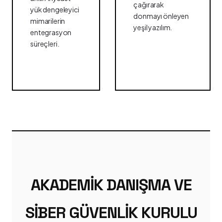
çağırarak
yük dengeleyici
donmayı önleyen
mimarilerin
yeşil yazılım.
entegrasyon
süreçleri.
AKADEMIK DANIŞMA VE
SIBER GÜVENLIK KURULU