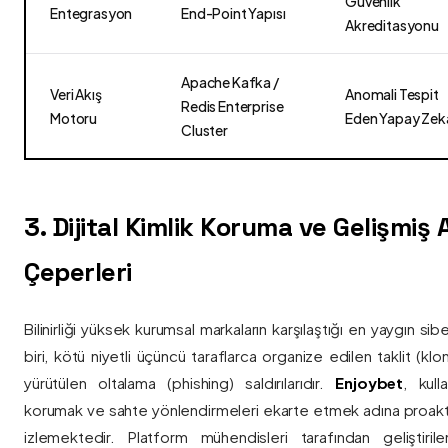
Güvenlik
Entegrasyon
End-Point Yapısı
Akreditasyonu
Apache Kafka /
Veri Akış
Anomali Tespit
Redis Enterprise
Motoru
Eden Yapay Zek
Cluster
3. Dijital Kimlik Koruma ve Gelişmiş
Çeperleri
Bilinirliği yüksek kurumsal markaların karşılaştığı en yaygın si
biri, kötü niyetli üçüncü taraflarca organize edilen taklit (kl
yürütülen oltalama (phishing) saldırılarıdır.
Enjoybet
, kulla
korumak ve sahte yönlendirmeleri ekarte etmek adına proaktif 
izlemektedir. Platform mühendisleri tarafından geliştiri