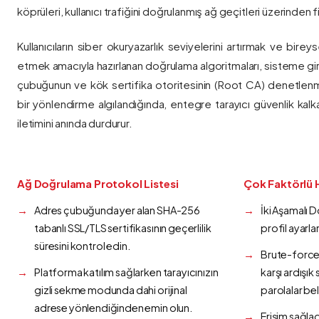
köprüleri, kullanıcı trafiğini doğrulanmış ağ geçitleri üzerinden fi
Kullanıcıların siber okuryazarlık seviyelerini artırmak ve bireys
etmek amacıyla hazırlanan doğrulama algoritmaları, sisteme gir
çubuğunun ve kök sertifika otoritesinin (Root CA) denetlenmes
bir yönlendirme algılandığında, entegre tarayıcı güvenlik kalk
iletimini anında durdurur.
Ağ Doğrulama Protokol Listesi
Çok Faktörlü 
Adres çubuğunda yer alan SHA-256
İki Aşamalı 
tabanlı SSL/TLS sertifikasının geçerlilik
profil ayarla
süresini kontrol edin.
Brute-force 
Platforma katılım sağlarken tarayıcınızın
karşı ardışı
gizli sekme modunda dahi orijinal
parolalar bel
adrese yönlendiğinden emin olun.
Erişim sağlad