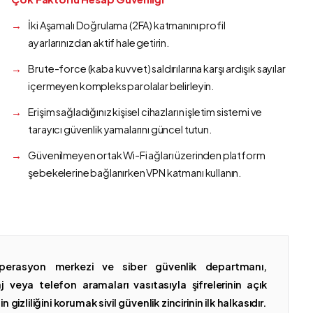
İki Aşamalı Doğrulama (2FA) katmanını profil
ayarlarınızdan aktif hale getirin.
Brute-force (kaba kuvvet) saldırılarına karşı ardışık sayılar
içermeyen kompleks parolalar belirleyin.
Erişim sağladığınız kişisel cihazların işletim sistemi ve
tarayıcı güvenlik yamalarını güncel tutun.
Güvenilmeyen ortak Wi-Fi ağları üzerinden platform
şebekelerine bağlanırken VPN katmanı kullanın.
erasyon merkezi ve siber güvenlik departmanı,
 veya telefon aramaları vasıtasıyla şifrelerinin açık
gizliliğini korumak sivil güvenlik zincirinin ilk halkasıdır.