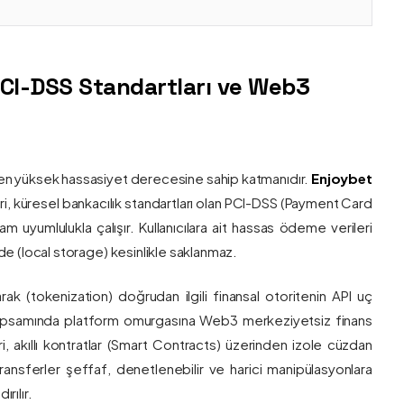
PCI-DSS Standartları ve Web3
nin en yüksek hassasiyet derecesine sahip katmanıdır.
Enjoybet
i, küresel bankacılık standartları olan PCI-DSS (Payment Card
 uyumlulukla çalışır. Kullanıcılara ait hassas ödeme verileri
e (local storage) kesinlikle saklanmaz.
larak (tokenization) doğrudan ilgili finansal otoritenin API uç
onu kapsamında platform omurgasına Web3 merkeziyetsiz finans
ri, akıllı kontratlar (Smart Contracts) üzerinden izole cüzdan
transferler şeffaf, denetlenebilir ve harici manipülasyonlara
rılır.