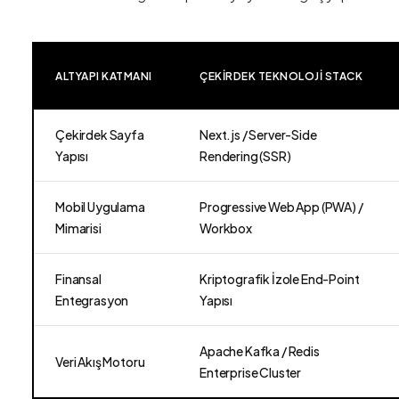
ALTYAPI KATMANI
ÇEKIRDEK TEKNOLOJI STACK
Çekirdek Sayfa
Next.js / Server-Side
Yapısı
Rendering (SSR)
Mobil Uygulama
Progressive Web App (PWA) /
Mimarisi
Workbox
Finansal
Kriptografik İzole End-Point
Entegrasyon
Yapısı
Apache Kafka / Redis
Veri Akış Motoru
Enterprise Cluster