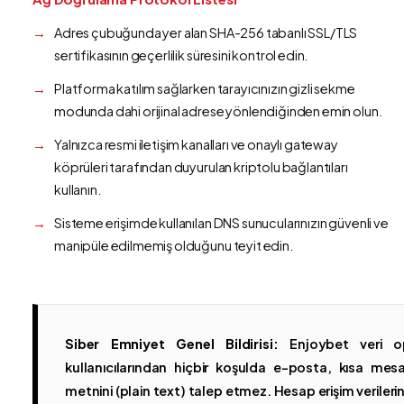
Adres çubuğunda yer alan SHA-256 tabanlı SSL/TLS
sertifikasının geçerlilik süresini kontrol edin.
Platforma katılım sağlarken tarayıcınızın gizli sekme
modunda dahi orijinal adrese yönlendiğinden emin olun.
Yalnızca resmi iletişim kanalları ve onaylı gateway
köprüleri tarafından duyurulan kriptolu bağlantıları
kullanın.
Sisteme erişimde kullanılan DNS sunucularınızın güvenli ve
manipüle edilmemiş olduğunu teyit edin.
Siber Emniyet Genel Bildirisi:
Enjoybet veri op
kullanıcılarından hiçbir koşulda e-posta, kısa mesaj
metnini (plain text) talep etmez. Hesap erişim verilerinin 