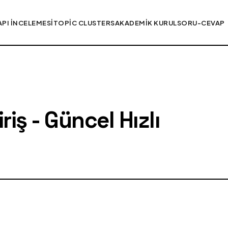
API İNCELEMESI
TOPIC CLUSTERS
AKADEMIK KURUL
SORU-CEVAP
iş - Güncel Hızlı