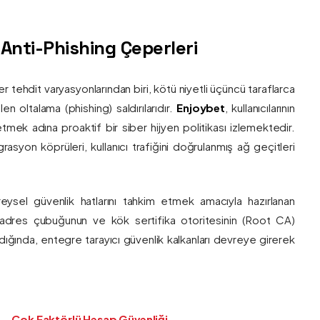
ş Anti-Phishing Çeperleri
ber tehdit varyasyonlarından biri, kötü niyetli üçüncü taraflarca
en oltalama (phishing) saldırılarıdır.
Enjoybet
, kullanıcılarının
etmek adına proaktif bir siber hijyen politikası izlemektedir.
rasyon köprüleri, kullanıcı trafiğini doğrulanmış ağ geçitleri
bireysel güvenlik hatlarını tahkim etmek amacıyla hazırlanan
ı adres çubuğunun ve kök sertifika otoritesinin (Root CA)
ndığında, entegre tarayıcı güvenlik kalkanları devreye girerek
Çok Faktörlü Hesap Güvenliği