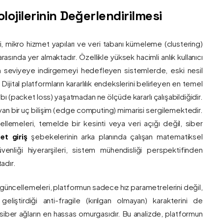
ojilerinin Değerlendirilmesi
ri, mikro hizmet yapıları ve veri tabanı kümeleme (clustering)
asında yer almaktadır. Özellikle yüksek hacimli anlık kullanıcı
um seviyeye indirgemeyi hedefleyen sistemlerde, eski nesil
 Dijital platformların kararlılık endekslerini belirleyen en temel
bı (packet loss) yaşatmadan ne ölçüde kararlı çalışabildiğidir.
ayan bir uç bilişim (edge computing) mimarisi sergilemektedir.
ncellemeleri, temelde bir kesinti veya veri açığı değil, siber
et giriş
şebekelerinin arka planında çalışan matematiksel
enliği hiyerarşileri, sistem mühendisliği perspektifinden
adır.
 güncellemeleri, platformun sadece hız parametrelerini değil,
eliştirdiği anti-fragile (kırılgan olmayan) karakterini de
, siber ağların en hassas omurgasıdır. Bu analizde, platformun