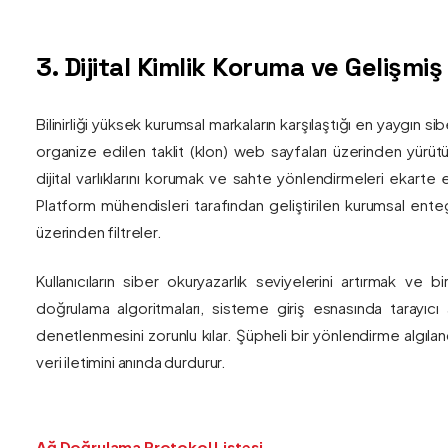
3. Dijital Kimlik Koruma ve Gelişmi
Bilinirliği yüksek kurumsal markaların karşılaştığı en yaygın si
organize edilen taklit (klon) web sayfaları üzerinden yürütül
dijital varlıklarını korumak ve sahte yönlendirmeleri ekarte 
Platform mühendisleri tarafından geliştirilen kurumsal enteg
üzerinden filtreler.
Kullanıcıların siber okuryazarlık seviyelerini artırmak ve 
doğrulama algoritmaları, sisteme giriş esnasında tarayıc
denetlenmesini zorunlu kılar. Şüpheli bir yönlendirme algıla
veri iletimini anında durdurur.
Ağ Doğrulama Protokol Listesi