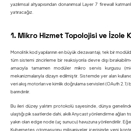
yazılımsal altyapısından donanımsal Layer 7 firewall katma
yatıracağız.
1. Mikro Hizmet Topolojisi ve İzol
Monolitik kod yapılarının en büyük dezavantajı, tek bir modül
tüm sistemi zincirleme bir reaksiyonla devre dışı bırakabilm
amacıyla tamamen modüler mikro servis kurgusu (mic
mekanizmalarıyla dizayn edilmiştir. Sistemde yer alan kullanıc
veri akış motorları ve kimlik doğrulama servisleri (OAuth 2.1)
barındırılır.
Bu ileri düzey yalıtım protokolü sayesinde, dünya genelind
ulaştığı pik saatlerde dahi, akıllı Anycast yönlendirme ağları tr
yakın olan edge node (uç sunucu) havuzuna yönlendirilir. Eğe
Kubernetes otomasyonu milisaniyeler içerisinde yeni kont