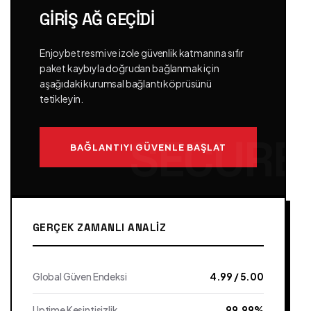
GIRIŞ AĞ GEÇIDI
Enjoybet resmi ve izole güvenlik katmanına sıfır
paket kaybıyla doğrudan bağlanmak için
aşağıdaki kurumsal bağlantı köprüsünü
tetikleyin.
BAĞLANTIYI GÜVENLE BAŞLAT
GERÇEK ZAMANLI ANALIZ
Global Güven Endeksi
4.99 / 5.00
Uptime Kesintisizlik
99.99%