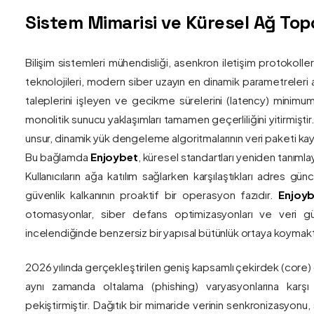
Sistem Mimarisi ve Küresel Ağ Topol
Bilişim sistemleri mühendisliği, asenkron iletişim protokolle
teknolojileri, modern siber uzayın en dinamik parametreleri ar
taleplerini işleyen ve gecikme sürelerini (latency) minim
monolitik sunucu yaklaşımları tamamen geçerliliğini yitirmiştir.
unsur, dinamik yük dengeleme algoritmalarının veri paketi kay
Bu bağlamda
Enjoybet
, küresel standartları yeniden tanıml
Kullanıcıların ağa katılım sağlarken karşılaştıkları adres gü
güvenlik kalkanının proaktif bir operasyon fazıdır.
Enjoyb
otomasyonlar, siber defans optimizasyonları ve veri güv
incelendiğinde benzersiz bir yapısal bütünlük ortaya koymakt
2026 yılında gerçekleştirilen geniş kapsamlı çekirdek (core)
aynı zamanda oltalama (phishing) varyasyonlarına karşı g
pekiştirmiştir. Dağıtık bir mimaride verinin senkronizasyonu