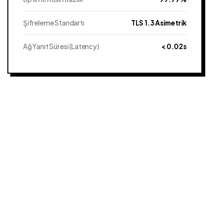
Şifreleme Standartı
TLS 1.3 Asimetrik
Ağ Yanıt Süresi (Latency)
< 0.02s