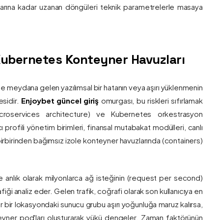
nlarına kadar uzanan döngüleri teknik parametrelerle masaya
e Kubernetes Konteyner Havuzları
de meydana gelen yazılımsal bir hatanın veya aşırı yüklenmenin
esidir.
Enjoybet güncel giriş
omurgası, bu riskleri sıfırlamak
roservices architecture) ve Kubernetes orkestrasyon
ı profili yönetim birimleri, finansal mutabakat modülleri, canlı
 birbirinden bağımsız izole konteyner havuzlarında (containers)
e anlık olarak milyonlarca ağ isteğinin (request per second)
afiği analiz eder. Gelen trafik, coğrafi olarak son kullanıcıya en
r bir lokasyondaki sunucu grubu aşırı yoğunluğa maruz kalırsa,
eyner pod'ları oluşturarak yükü dengeler. Zaman faktörünün