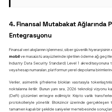
4. Finansal Mutabakat Ağlarında 
Entegrasyonu
Finansal veri akışlarının işlenmesi, siber güvenlik hiyerarşisi
mobil
ve masaüstü arayüzlerinde işletilen ödeme ağ geçitler
Industry Data Security Standard) Level 1 akreditasyonuna tam
veya hesap numaraları, platformun yerel depolama birimlerind
Veriler, asimetrik şifreleme blokları vasıtasıyla tokenlaştırı
noktalarına iletilir. Bunun yanı sıra, 2026 teknoloji vizy
(DeFi) çözümleri entegre edilmiştir. Kripto varlık transferle
protokolleriyle yönetilir. Blokzincir üzerinde gerçekleşen 
tamamen kapalı bir şekilde saniyeler mertebesinde sonuçlandı