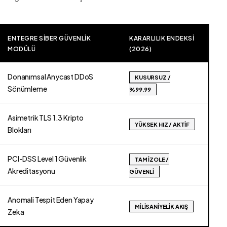
ENTEGRE SIBER GÜVENLIK
KARARLILIK ENDEKSI
MODÜLÜ
(2026)
Donanımsal Anycast DDoS
KUSURSUZ /
Sönümleme
%99.99
Asimetrik TLS 1.3 Kripto
YÜKSEK HIZ / AKTIF
Blokları
PCI-DSS Level 1 Güvenlik
TAM İZOLE /
Akreditasyonu
GÜVENLI
Anomali Tespit Eden Yapay
MILISANIYELIK AKIŞ
Zeka