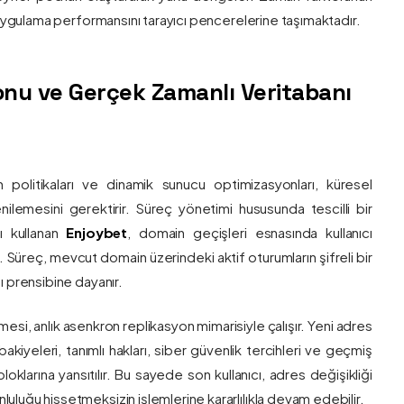
e uygulama performansını tarayıcı pencerelerine taşımaktadır.
nu ve Gerçek Zamanlı Veritabanı
 politikaları ve dinamik sunucu optimizasyonları, küresel
 yenilemesini gerektirir. Süreç yönetimi hususunda tescilli bir
ı kullanan
Enjoybet
, domain geçişleri esnasında kullanıcı
üreç, mevcut domain üzerindeki aktif oturumların şifreli bir
ı prensibine dayanır.
esi, anlık asenkron replikasyon mimarisiyle çalışır. Yeni adres
 bakiyeleri, tanımlı hakları, siber güvenlik tercihleri ve geçmiş
klarına yansıtılır. Bu sayede son kullanıcı, adres değişikliği
luğu hissetmeksizin işlemlerine kararlılıkla devam edebilir.