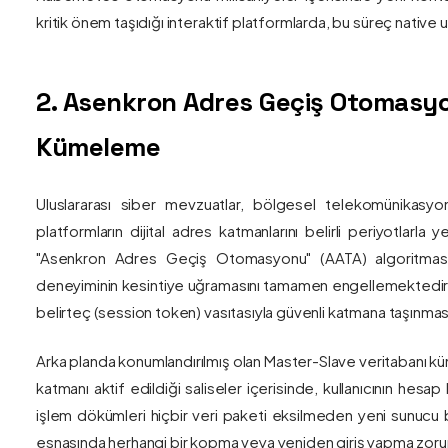
kritik önem taşıdığı interaktif platformlarda, bu süreç nativ
2. Asenkron Adres Geçiş Otomasyo
Kümeleme
Uluslararası siber mevzuatlar, bölgesel telekomünikasyon
platformların dijital adres katmanlarını belirli periyotlarla
"Asenkron Adres Geçiş Otomasyonu" (AATA) algoritmas
deneyiminin kesintiye uğramasını tamamen engellemektedir. S
belirteç (session token) vasıtasıyla güvenli katmana taşınmas
Arka planda konumlandırılmış olan Master-Slave veritabanı küm
katmanı aktif edildiği saliseler içerisinde, kullanıcının hesap
işlem dökümleri hiçbir veri paketi eksilmeden yeni sunucu blo
esnasında herhangi bir kopma veya yeniden giriş yapma zorunlu