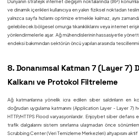
Dünyanın stratejik internet değişim noktalarında (IXP) konumlan
ve dinamik içerikleri kullanıcıya en yakın fiziksel noktadan tesl
yalnızca sayfa hızlarını optimize etmekle kalmaz, aynı zama
gelebilecek bölgesel omurga tıkanıklıklarını veya internet eriş
yönlendirmelerle aşar. Ağ mühendislerinin hassasiyetle yönettiği
endeksi bakımından sektörün öncü yapıları arasında tescillenmiş
8. Donanımsal Katman 7 (Layer 7)
Kalkanı ve Protokol Filtreleme
Ağ katmanlarına yönelik icra edilen siber saldırıların en ko
doğrudan uygulama katmanını (Application Layer - Layer 7) h
HTTP/HTTPS Flood varyasyonlarıdır. Enjoybet siber defans ekip
trafik dalgalarını sistem sınırlarına ulaşmadan önce sönüml
Scrubbing Center (Veri Temizleme Merkezleri) altyapısını aktif