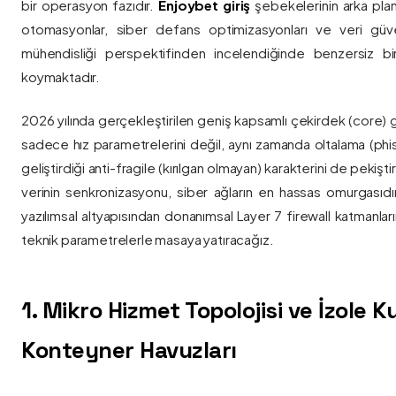
bir operasyon fazıdır.
Enjoybet giriş
şebekelerinin arka pla
otomasyonlar, siber defans optimizasyonları ve veri güvenl
mühendisliği perspektifinden incelendiğinde benzersiz bi
koymaktadır.
2026 yılında gerçekleştirilen geniş kapsamlı çekirdek (core) 
sadece hız parametrelerini değil, aynı zamanda oltalama (phis
geliştirdiği anti-fragile (kırılgan olmayan) karakterini de pekişti
verinin senkronizasyonu, siber ağların en hassas omurgasıdı
yazılımsal altyapısından donanımsal Layer 7 firewall katmanla
teknik parametrelerle masaya yatıracağız.
1. Mikro Hizmet Topolojisi ve İzole 
Konteyner Havuzları