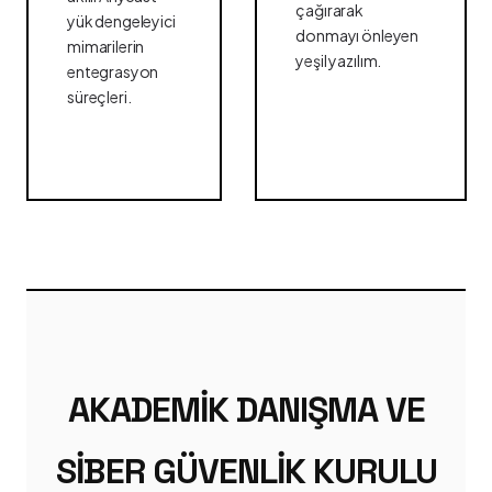
çağırarak
yük dengeleyici
donmayı önleyen
mimarilerin
yeşil yazılım.
entegrasyon
süreçleri.
AKADEMIK DANIŞMA VE
SIBER GÜVENLIK KURULU