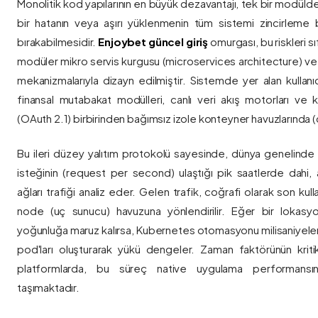
Monolitik kod yapılarının en büyük dezavantajı, tek bir modül
bir hatanın veya aşırı yüklenmenin tüm sistemi zincirleme 
bırakabilmesidir.
Enjoybet güncel giriş
omurgası, bu riskleri 
modüler mikro servis kurgusu (microservices architecture) 
mekanizmalarıyla dizayn edilmiştir. Sistemde yer alan kullanıcı
finansal mutabakat modülleri, canlı veri akış motorları ve k
(OAuth 2.1) birbirinden bağımsız izole konteyner havuzlarında (co
Bu ileri düzey yalıtım protokolü sayesinde, dünya genelinde a
isteğinin (request per second) ulaştığı pik saatlerde dahi, 
ağları trafiği analiz eder. Gelen trafik, coğrafi olarak son ku
node (uç sunucu) havuzuna yönlendirilir. Eğer bir lokasy
yoğunluğa maruz kalırsa, Kubernetes otomasyonu milisaniyeler
pod'ları oluşturarak yükü dengeler. Zaman faktörünün kriti
platformlarda, bu süreç native uygulama performansını
taşımaktadır.