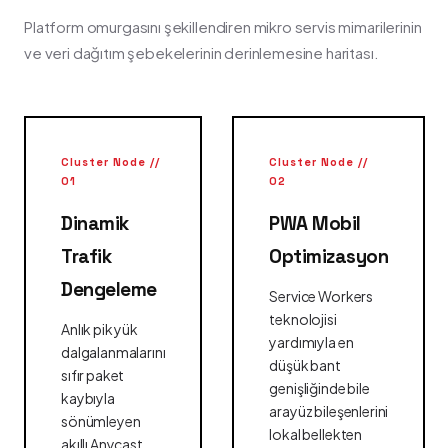
Platform omurgasını şekillendiren mikro servis mimarilerinin
ve veri dağıtım şebekelerinin derinlemesine haritası.
Cluster Node //
Cluster Node //
01
02
Dinamik
PWA Mobil
Trafik
Optimizasyon
Dengeleme
Service Workers
teknolojisi
Anlık pik yük
yardımıyla en
dalgalanmalarını
düşük bant
sıfır paket
genişliğinde bile
kaybıyla
arayüz bileşenlerini
sönümleyen
lokal bellekten
akıllı Anycast