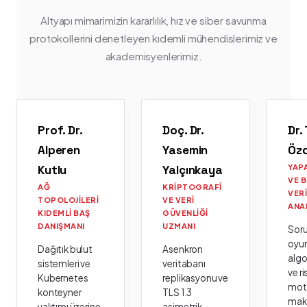
Altyapı mimarimizin kararlılık, hız ve siber savunma
protokollerini denetleyen kıdemli mühendislerimiz ve
akademisyenlerimiz.
Prof. Dr.
Doç. Dr.
Dr.
Alperen
Yasemin
Öz
Kutlu
Yalçınkaya
YAP
VE 
AĞ
KRIPTOGRAFI
VER
TOPOLOJILERI
VE VERI
ANA
KIDEMLI BAŞ
GÜVENLIĞI
DANIŞMANI
UZMANI
Sor
oyu
Dağıtık bulut
Asenkron
algo
sistemleri ve
veritabanı
ve ri
Kubernetes
replikasyonu ve
moto
konteyner
TLS 1.3
mak
yalıtımı üzerine
asimetrik