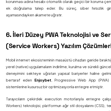
korunması adına hesabı otomatik olarak geçici bir koruma çemb
ek doğrulama talep eder. Bu süreç, siber hırsızlık gir
aşamasındayken akamete uğratır.
6. İleri Düzey PWA Teknolojisi ve Serv
(Service Workers) Yazılım Çözümler
Mobil internet ekosisteminin masaüstü cihazları geride bırak
yerel (native) uygulamaların indirilme, kurulma ve sürekli günce
deneyimini sekteye uğratan yapısal bariyerler haline gelm
bertaraf eden
Enjoybet
, Progressive Web App (PWA) mim
sistemlerine kusursuz bir optimizasyonla entegre etmiştir.
Tarayıcıların çekirdek execution motorlarıyla entegre çalışa
Workers) teknolojisi, platformun ağır stil dosyalarını (CSS), t