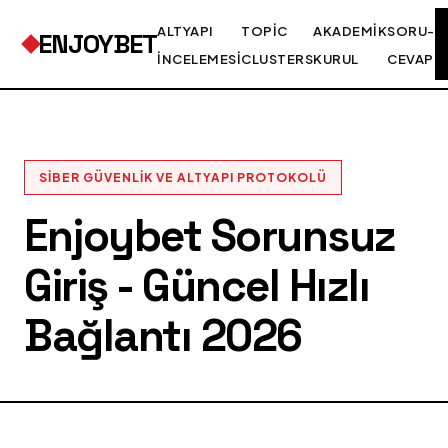
ALTYAPI
TOPIC
AKADEMIK
SORU-
ENJOYBET
İNCELEMESI
CLUSTERS
KURUL
CEVAP
SIBER GÜVENLIK VE ALTYAPI PROTOKOLÜ
Enjoybet Sorunsuz
Giriş - Güncel Hızlı
Bağlantı 2026