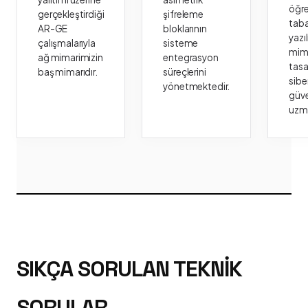
öğr
gerçekleştirdiği
şifreleme
taba
AR-GE
bloklarının
yazı
çalışmalarıyla
sisteme
mima
ağ mimarimizin
entegrasyon
tasa
baş mimarıdır.
süreçlerini
sibe
yönetmektedir.
güve
uzm
SIKÇA SORULAN TEKNIK
SORULAR