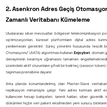
2. Asenkron Adres Geçiş Otomasyo
Zamanlı Veritabanı Kümeleme
Uluslararası siber mevzuatlar, bölgesel telekomünikasyon poli
optimizasyonları, küresel platformların dijital adres katmanl
yenilemesini gerektirir. Süreç yönetimi hususunda tescilli
Otomasyonu" (AATA) algoritması kullanan
Enjoybet
, domain g
deneyiminin kesintiye uğramasını tamamen engellemekted
üzerindeki aktif oturumların şifreli bir belirteç (session token)
taşınması prensibine dayanır.
Arka planda konumlandırılmış olan Master-Slave veritaban
replikasyon mimarisiyle çalışır. Yeni adres katmanı aktif edi
kullanıcının hesap bakiyeleri, tanımlı hakları, siber güvenlik
dökümleri hiçbir veri paketi eksilmeden yeni sunucu blokların