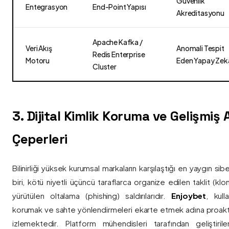
Güvenlik
Entegrasyon
End-Point Yapısı
Akreditasyonu
Apache Kafka /
Veri Akış
Anomali Tespit
Redis Enterprise
Motoru
Eden Yapay Zek
Cluster
3. Dijital Kimlik Koruma ve Gelişmiş
Çeperleri
Bilinirliği yüksek kurumsal markaların karşılaştığı en yaygın si
biri, kötü niyetli üçüncü taraflarca organize edilen taklit (kl
yürütülen oltalama (phishing) saldırılarıdır.
Enjoybet
, kulla
korumak ve sahte yönlendirmeleri ekarte etmek adına proaktif 
izlemektedir. Platform mühendisleri tarafından geliştiri