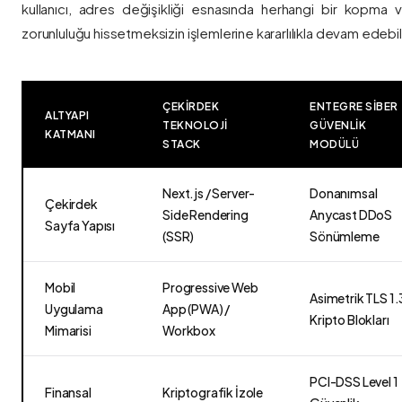
kullanıcı, adres değişikliği esnasında herhangi bir kopma
zorunluluğu hissetmeksizin işlemlerine kararlılıkla devam edebili
ÇEKIRDEK
ENTEGRE SIBER
ALTYAPI
TEKNOLOJI
GÜVENLIK
KATMANI
STACK
MODÜLÜ
Next.js / Server-
Donanımsal
Çekirdek
Side Rendering
Anycast DDoS
Sayfa Yapısı
(SSR)
Sönümleme
Mobil
Progressive Web
Asimetrik TLS 1.
Uygulama
App (PWA) /
Kripto Blokları
Mimarisi
Workbox
PCI-DSS Level 1
Finansal
Kriptografik İzole