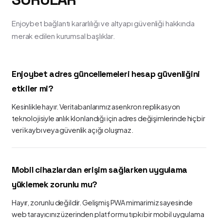
Enjoybet bağlantı kararlılığı ve altyapı güvenliği hakkında
merak edilen kurumsal başlıklar.
Enjoybet adres güncellemeleri hesap güvenliğini
etkiler mi?
Kesinlikle hayır. Veritabanlarımız asenkron replikasyon
teknolojisiyle anlık klonlandığı için adres değişimlerinde hiçbir
veri kaybı veya güvenlik açığı oluşmaz.
Mobil cihazlardan erişim sağlarken uygulama
yüklemek zorunlu mu?
Hayır, zorunlu değildir. Gelişmiş PWA mimarimiz sayesinde
web tarayıcınız üzerinden platformu tıpkı bir mobil uygulama