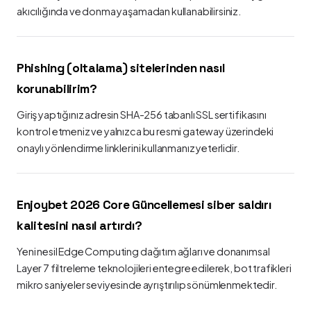
akıcılığında ve donma yaşamadan kullanabilirsiniz.
Phishing (oltalama) sitelerinden nasıl
korunabilirim?
Giriş yaptığınız adresin SHA-256 tabanlı SSL sertifikasını
kontrol etmeniz ve yalnızca bu resmi gateway üzerindeki
onaylı yönlendirme linklerini kullanmanız yeterlidir.
Enjoybet 2026 Core Güncellemesi siber saldırı
kalitesini nasıl artırdı?
Yeni nesil Edge Computing dağıtım ağları ve donanımsal
Layer 7 filtreleme teknolojileri entegre edilerek, bot trafikleri
mikro saniyeler seviyesinde ayrıştırılıp sönümlenmektedir.