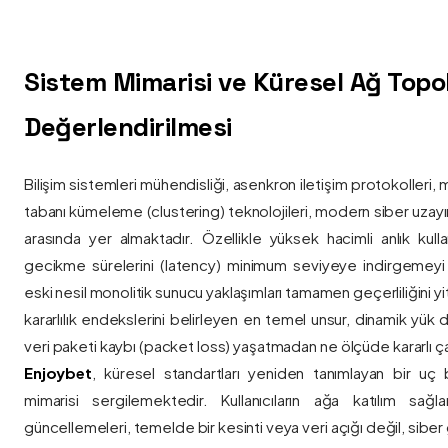
Sistem Mimarisi ve Küresel Ağ Topolo
Değerlendirilmesi
Bilişim sistemleri mühendisliği, asenkron iletişim protokolleri, 
tabanı kümeleme (clustering) teknolojileri, modern siber uzay
arasında yer almaktadır. Özellikle yüksek hacimli anlık kulla
gecikme sürelerini (latency) minimum seviyeye indirgemey
eski nesil monolitik sunucu yaklaşımları tamamen geçerliliğini yitir
kararlılık endekslerini belirleyen en temel unsur, dinamik yük
veri paketi kaybı (packet loss) yaşatmadan ne ölçüde kararlı ça
Enjoybet
, küresel standartları yeniden tanımlayan bir uç
mimarisi sergilemektedir. Kullanıcıların ağa katılım sağla
güncellemeleri, temelde bir kesinti veya veri açığı değil, siber 