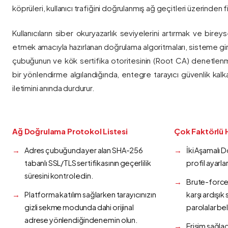
köprüleri, kullanıcı trafiğini doğrulanmış ağ geçitleri üzerinden fi
Kullanıcıların siber okuryazarlık seviyelerini artırmak ve bireys
etmek amacıyla hazırlanan doğrulama algoritmaları, sisteme gir
çubuğunun ve kök sertifika otoritesinin (Root CA) denetlenmes
bir yönlendirme algılandığında, entegre tarayıcı güvenlik kalk
iletimini anında durdurur.
Ağ Doğrulama Protokol Listesi
Çok Faktörlü 
Adres çubuğunda yer alan SHA-256
İki Aşamalı 
tabanlı SSL/TLS sertifikasının geçerlilik
profil ayarla
süresini kontrol edin.
Brute-force 
Platforma katılım sağlarken tarayıcınızın
karşı ardışı
gizli sekme modunda dahi orijinal
parolalar bel
adrese yönlendiğinden emin olun.
Erişim sağlad