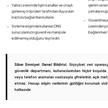
Yalnızca resmi iletişim kanalları ve onaylı
işletim siste
gateway köprüleri tarafından duyurulan
yamalarını g
kriptolu bağlantıları kullanın.
Güvenilmeyen
Sisteme erişimde kullanılan DNS
üzerinden p
sunucularınızın güvenli ve manipüle
bağlanırken 
edilmemiş olduğunu teyit edin.
Siber Emniyet Genel Bildirisi:
Enjoybet veri operasy
güvenlik departmanı, kullanıcılarından hiçbir koşuld
veya telefon aramaları vasıtasıyla şifrelerinin açık metn
etmez. Hesap erişim verilerinin gizliliğini korumak sivil 
halkasıdır.