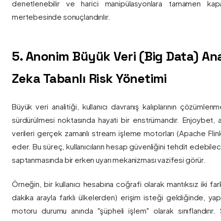
denetlenebilir ve harici manipülasyonlara tamamen kapa
mertebesinde sonuçlandırılır.
5. Anonim Büyük Veri (Big Data) Ana
Zeka Tabanlı Risk Yönetimi
Büyük veri analitiği, kullanıcı davranış kalıplarının çözümlenm
sürdürülmesi noktasında hayati bir enstrümandır. Enjoybet,
verileri gerçek zamanlı stream işleme motorları (Apache Flink /
eder. Bu süreç, kullanıcıların hesap güvenliğini tehdit edebile
saptanmasında bir erken uyarı mekanizması vazifesi görür.
Örneğin, bir kullanıcı hesabına coğrafi olarak mantıksız iki fa
dakika arayla farklı ülkelerden) erişim isteği geldiğinde, yap
motoru durumu anında "şüpheli işlem" olarak sınıflandırır. Si