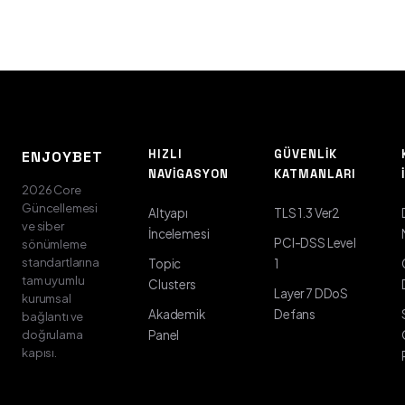
HIZLI
GÜVENLIK
ENJOYBET
NAVIGASYON
KATMANLARI
2026 Core
Güncellemesi
Altyapı
TLS 1.3 Ver2
ve siber
İncelemesi
PCI-DSS Level
sönümleme
standartlarına
Topic
1
tam uyumlu
Clusters
Layer 7 DDoS
kurumsal
Akademik
Defans
bağlantı ve
doğrulama
Panel
kapısı.