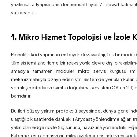
yazılımsal altyapısından donanımsal Layer 7 firewall katma
yatıracağız.
1. Mikro Hizmet Topolojisi ve İzol
Monolitik kod yapılarının en büyük dezavantajı, tek bir modül
tüm sistemi zincirleme bir reaksiyonla devre dışı bırakabilm
amacıyla tamamen modüler mikro servis kurgusu (mic
mekanizmalarıyla dizayn edilmiştir. Sistemde yer alan kullanıc
veri akış motorları ve kimlik doğrulama servisleri (OAuth 2.1)
barındırılır.
Bu ileri düzey yalıtım protokolü sayesinde, dünya genelind
ulaştığı pik saatlerde dahi, akıllı Anycast yönlendirme ağları tr
yakın olan edge node (uç sunucu) havuzuna yönlendirilir. Eğe
Kubernetes otomasyonu milisaniyeler içerisinde yeni kont