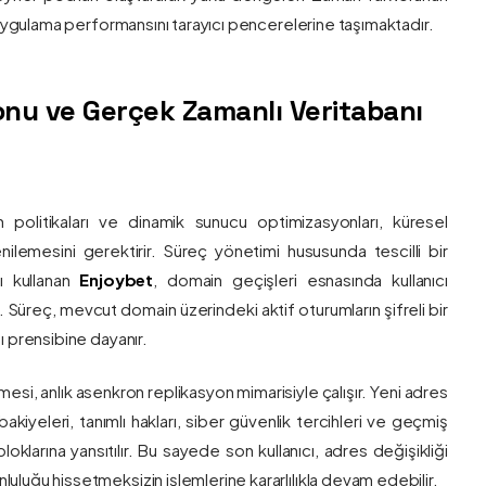
e uygulama performansını tarayıcı pencerelerine taşımaktadır.
nu ve Gerçek Zamanlı Veritabanı
 politikaları ve dinamik sunucu optimizasyonları, küresel
 yenilemesini gerektirir. Süreç yönetimi hususunda tescilli bir
ı kullanan
Enjoybet
, domain geçişleri esnasında kullanıcı
üreç, mevcut domain üzerindeki aktif oturumların şifreli bir
ı prensibine dayanır.
esi, anlık asenkron replikasyon mimarisiyle çalışır. Yeni adres
 bakiyeleri, tanımlı hakları, siber güvenlik tercihleri ve geçmiş
klarına yansıtılır. Bu sayede son kullanıcı, adres değişikliği
luğu hissetmeksizin işlemlerine kararlılıkla devam edebilir.