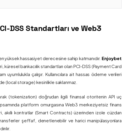
PCI-DSS Standartları ve Web3
nin en yüksek hassasiyet derecesine sahip katmanıdır.
Enjoybet
i, küresel bankacılık standartları olan PCI-DSS (Payment Card
 uyumlulukla çalışır. Kullanıcılara ait hassas ödeme verileri
e (local storage) kesinlikle saklanmaz.
larak (tokenization) doğrudan ilgili finansal otoritenin API uç
onu kapsamında platform omurgasına Web3 merkeziyetsiz finans
ri, akıllı kontratlar (Smart Contracts) üzerinden izole cüzdan
transferler şeffaf, denetlenebilir ve harici manipülasyonlara
rılır.