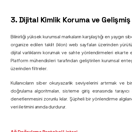
3. Dijital Kimlik Koruma ve Gelişmi
Bilinirliği yüksek kurumsal markaların karşılaştığı en yaygın si
organize edilen taklit (klon) web sayfaları üzerinden yürütül
dijital varlıklarını korumak ve sahte yönlendirmeleri ekarte 
Platform mühendisleri tarafından geliştirilen kurumsal enteg
üzerinden filtreler.
Kullanıcıların siber okuryazarlık seviyelerini artırmak ve 
doğrulama algoritmaları, sisteme giriş esnasında tarayıc
denetlenmesini zorunlu kılar. Şüpheli bir yönlendirme algıla
veri iletimini anında durdurur.
Ağ Doğrulama Protokol Listesi