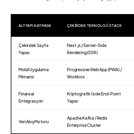
ALTYAPI KATMANI
ÇEKIRDEK TEKNOLOJI STACK
Çekirdek Sayfa
Next.js / Server-Side
Yapısı
Rendering (SSR)
Mobil Uygulama
Progressive Web App (PWA) /
Mimarisi
Workbox
Finansal
Kriptografik İzole End-Point
Entegrasyon
Yapısı
Apache Kafka / Redis
Veri Akış Motoru
Enterprise Cluster