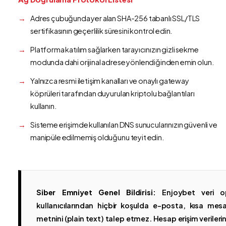
Adres çubuğunda yer alan SHA-256 tabanlı SSL/TLS
sertifikasının geçerlilik süresini kontrol edin.
Platforma katılım sağlarken tarayıcınızın gizli sekme
modunda dahi orijinal adrese yönlendiğinden emin olun.
Yalnızca resmi iletişim kanalları ve onaylı gateway
köprüleri tarafından duyurulan kriptolu bağlantıları
kullanın.
Sisteme erişimde kullanılan DNS sunucularınızın güvenli ve
manipüle edilmemiş olduğunu teyit edin.
Siber Emniyet Genel Bildirisi:
Enjoybet veri op
kullanıcılarından hiçbir koşulda e-posta, kısa mesaj
metnini (plain text) talep etmez. Hesap erişim verilerinin 