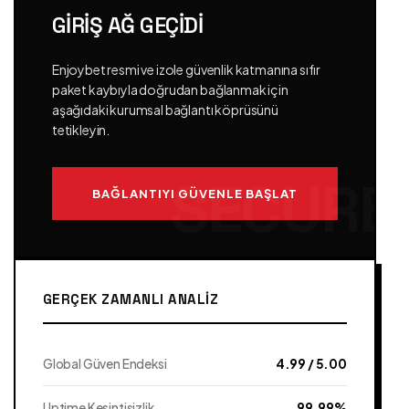
GIRIŞ AĞ GEÇIDI
Enjoybet resmi ve izole güvenlik katmanına sıfır
paket kaybıyla doğrudan bağlanmak için
aşağıdaki kurumsal bağlantı köprüsünü
tetikleyin.
BAĞLANTIYI GÜVENLE BAŞLAT
GERÇEK ZAMANLI ANALIZ
Global Güven Endeksi
4.99 / 5.00
Uptime Kesintisizlik
99.99%