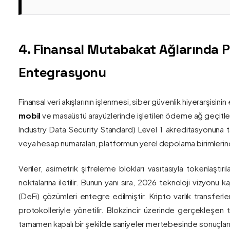
4. Finansal Mutabakat Ağlarında 
Entegrasyonu
Finansal veri akışlarının işlenmesi, siber güvenlik hiyerarşisi
mobil
ve masaüstü arayüzlerinde işletilen ödeme ağ geçitler
Industry Data Security Standard) Level 1 akreditasyonuna tam
veya hesap numaraları, platformun yerel depolama birimlerind
Veriler, asimetrik şifreleme blokları vasıtasıyla tokenlaştırı
noktalarına iletilir. Bunun yanı sıra, 2026 teknoloji vizy
(DeFi) çözümleri entegre edilmiştir. Kripto varlık transferle
protokolleriyle yönetilir. Blokzincir üzerinde gerçekleşen 
tamamen kapalı bir şekilde saniyeler mertebesinde sonuçlandı