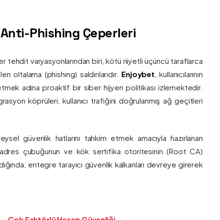
ş Anti-Phishing Çeperleri
ber tehdit varyasyonlarından biri, kötü niyetli üçüncü taraflarca
en oltalama (phishing) saldırılarıdır.
Enjoybet
, kullanıcılarının
etmek adına proaktif bir siber hijyen politikası izlemektedir.
rasyon köprüleri, kullanıcı trafiğini doğrulanmış ağ geçitleri
bireysel güvenlik hatlarını tahkim etmek amacıyla hazırlanan
ı adres çubuğunun ve kök sertifika otoritesinin (Root CA)
ndığında, entegre tarayıcı güvenlik kalkanları devreye girerek
Çok Faktörlü Hesap Güvenliği