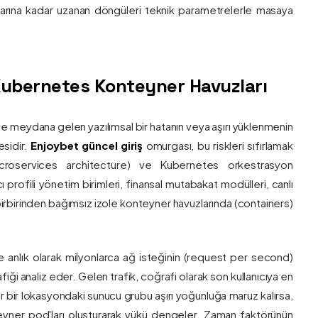
nlarına kadar uzanan döngüleri teknik parametrelerle masaya
e Kubernetes Konteyner Havuzları
de meydana gelen yazılımsal bir hatanın veya aşırı yüklenmenin
esidir.
Enjoybet güncel giriş
omurgası, bu riskleri sıfırlamak
roservices architecture) ve Kubernetes orkestrasyon
ı profili yönetim birimleri, finansal mutabakat modülleri, canlı
 birbirinden bağımsız izole konteyner havuzlarında (containers)
e anlık olarak milyonlarca ağ isteğinin (request per second)
afiği analiz eder. Gelen trafik, coğrafi olarak son kullanıcıya en
r bir lokasyondaki sunucu grubu aşırı yoğunluğa maruz kalırsa,
eyner pod'ları oluşturarak yükü dengeler. Zaman faktörünün