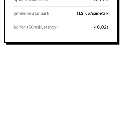
Şifreleme Standartı
TLS 1.3 Asimetrik
Ağ Yanıt Süresi (Latency)
< 0.02s