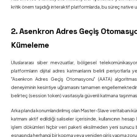
kritik önem taşıdığı interaktif platformlarda, bu süreç nativ
2. Asenkron Adres Geçiş Otomasyo
Kümeleme
Uluslararası siber mevzuatlar, bölgesel telekomünikasyon
platformların dijital adres katmanlarını belirli periyotlarla
"Asenkron Adres Geçiş Otomasyonu" (AATA) algoritmas
deneyiminin kesintiye uğramasını tamamen engellemektedir. S
belirteç (session token) vasıtasıyla güvenli katmana taşınmas
Arka planda konumlandırılmış olan Master-Slave veritabanı küm
katmanı aktif edildiği saliseler içerisinde, kullanıcının hesap
işlem dökümleri hiçbir veri paketi eksilmeden yeni sunucu blo
esnasında herhangi bir kopma veya yeniden giriş yapma zorunlu