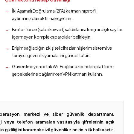
İki Aşamalı Doğrulama (2FA) katmanını profil
ayarlarınızdan aktif hale getirin.
Brute-force (kaba kuvvet) saldırılarına karşı ardışık sayılar
içermeyen kompleks parolalar belirleyin.
Erişim sağladığınız kişisel cihazların işletim sistemi ve
tarayıcı güvenlik yamalarını güncel tutun.
Güvenilmeyen ortak Wi-Fi ağları üzerinden platform
şebekelerine bağlanırken VPN katmanı kullanın.
erasyon merkezi ve siber güvenlik departmanı,
 veya telefon aramaları vasıtasıyla şifrelerinin açık
gizliliğini korumak sivil güvenlik zincirinin ilk halkasıdır.