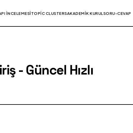
API İNCELEMESI
TOPIC CLUSTERS
AKADEMIK KURUL
SORU-CEVAP
iş - Güncel Hızlı