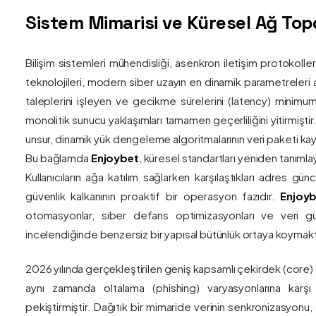
Sistem Mimarisi ve Küresel Ağ Topol
Bilişim sistemleri mühendisliği, asenkron iletişim protokolle
teknolojileri, modern siber uzayın en dinamik parametreleri ar
taleplerini işleyen ve gecikme sürelerini (latency) minim
monolitik sunucu yaklaşımları tamamen geçerliliğini yitirmiştir.
unsur, dinamik yük dengeleme algoritmalarının veri paketi kay
Bu bağlamda
Enjoybet
, küresel standartları yeniden tanıml
Kullanıcıların ağa katılım sağlarken karşılaştıkları adres gü
güvenlik kalkanının proaktif bir operasyon fazıdır.
Enjoyb
otomasyonlar, siber defans optimizasyonları ve veri güv
incelendiğinde benzersiz bir yapısal bütünlük ortaya koymakt
2026 yılında gerçekleştirilen geniş kapsamlı çekirdek (core)
aynı zamanda oltalama (phishing) varyasyonlarına karşı g
pekiştirmiştir. Dağıtık bir mimaride verinin senkronizasyonu