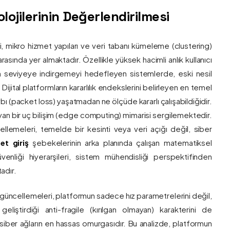
ojilerinin Değerlendirilmesi
ri, mikro hizmet yapıları ve veri tabanı kümeleme (clustering)
asında yer almaktadır. Özellikle yüksek hacimli anlık kullanıcı
um seviyeye indirgemeyi hedefleyen sistemlerde, eski nesil
 Dijital platformların kararlılık endekslerini belirleyen en temel
bı (packet loss) yaşatmadan ne ölçüde kararlı çalışabildiğidir.
ayan bir uç bilişim (edge computing) mimarisi sergilemektedir.
ncellemeleri, temelde bir kesinti veya veri açığı değil, siber
et giriş
şebekelerinin arka planında çalışan matematiksel
enliği hiyerarşileri, sistem mühendisliği perspektifinden
adır.
 güncellemeleri, platformun sadece hız parametrelerini değil,
eliştirdiği anti-fragile (kırılgan olmayan) karakterini de
, siber ağların en hassas omurgasıdır. Bu analizde, platformun