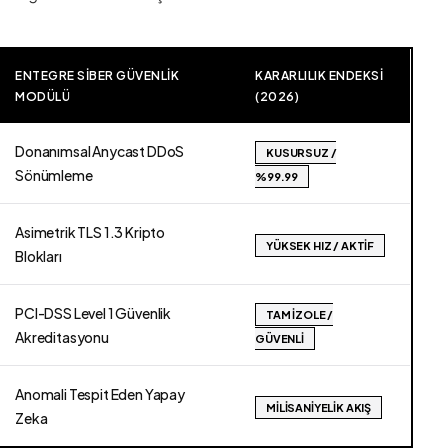
ENTEGRE SIBER GÜVENLIK
KARARLILIK ENDEKSI
MODÜLÜ
(2026)
Donanımsal Anycast DDoS
KUSURSUZ /
Sönümleme
%99.99
Asimetrik TLS 1.3 Kripto
YÜKSEK HIZ / AKTIF
Blokları
PCI-DSS Level 1 Güvenlik
TAM İZOLE /
Akreditasyonu
GÜVENLI
Anomali Tespit Eden Yapay
MILISANIYELIK AKIŞ
Zeka