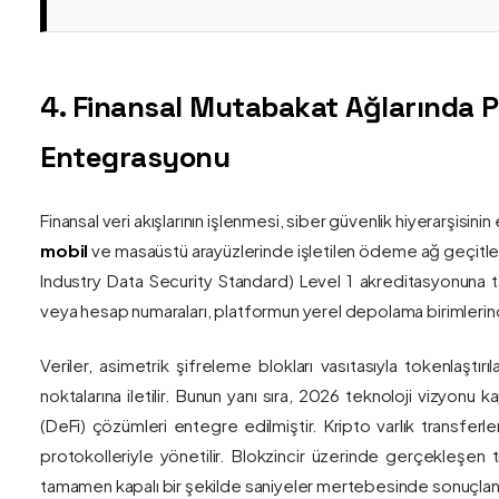
4. Finansal Mutabakat Ağlarında 
Entegrasyonu
Finansal veri akışlarının işlenmesi, siber güvenlik hiyerarşisi
mobil
ve masaüstü arayüzlerinde işletilen ödeme ağ geçitler
Industry Data Security Standard) Level 1 akreditasyonuna tam
veya hesap numaraları, platformun yerel depolama birimlerind
Veriler, asimetrik şifreleme blokları vasıtasıyla tokenlaştırı
noktalarına iletilir. Bunun yanı sıra, 2026 teknoloji vizy
(DeFi) çözümleri entegre edilmiştir. Kripto varlık transferle
protokolleriyle yönetilir. Blokzincir üzerinde gerçekleşen 
tamamen kapalı bir şekilde saniyeler mertebesinde sonuçlandı