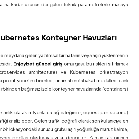
nlarına kadar uzanan döngüleri teknik parametrelerle masaya
e Kubernetes Konteyner Havuzları
de meydana gelen yazılımsal bir hatanın veya aşırı yüklenmenin
esidir.
Enjoybet güncel giriş
omurgası, bu riskleri sıfırlamak
roservices architecture) ve Kubernetes orkestrasyon
ı profili yönetim birimleri, finansal mutabakat modülleri, canlı
 birbirinden bağımsız izole konteyner havuzlarında (containers)
e anlık olarak milyonlarca ağ isteğinin (request per second)
afiği analiz eder. Gelen trafik, coğrafi olarak son kullanıcıya en
r bir lokasyondaki sunucu grubu aşırı yoğunluğa maruz kalırsa,
eyner pod'ları oluşturarak yükü dengeler. Zaman faktörünün