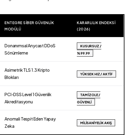
ENTEGRE SIBER GÜVENLIK
KARARLILIK ENDEKSI
MODÜLÜ
(2026)
Donanımsal Anycast DDoS
KUSURSUZ /
Sönümleme
%99.99
Asimetrik TLS 1.3 Kripto
YÜKSEK HIZ / AKTIF
Blokları
PCI-DSS Level 1 Güvenlik
TAM İZOLE /
Akreditasyonu
GÜVENLI
Anomali Tespit Eden Yapay
MILISANIYELIK AKIŞ
Zeka