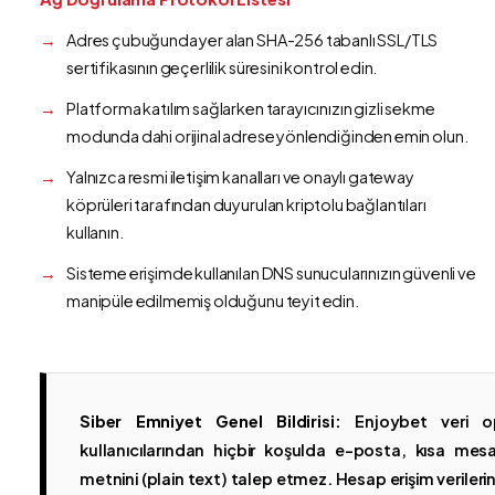
Adres çubuğunda yer alan SHA-256 tabanlı SSL/TLS
sertifikasının geçerlilik süresini kontrol edin.
Platforma katılım sağlarken tarayıcınızın gizli sekme
modunda dahi orijinal adrese yönlendiğinden emin olun.
Yalnızca resmi iletişim kanalları ve onaylı gateway
köprüleri tarafından duyurulan kriptolu bağlantıları
kullanın.
Sisteme erişimde kullanılan DNS sunucularınızın güvenli ve
manipüle edilmemiş olduğunu teyit edin.
Siber Emniyet Genel Bildirisi:
Enjoybet veri op
kullanıcılarından hiçbir koşulda e-posta, kısa mesaj
metnini (plain text) talep etmez. Hesap erişim verilerinin 