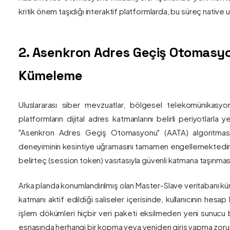
kritik önem taşıdığı interaktif platformlarda, bu süreç nativ
2. Asenkron Adres Geçiş Otomasyo
Kümeleme
Uluslararası siber mevzuatlar, bölgesel telekomünikasyon
platformların dijital adres katmanlarını belirli periyotlarla
"Asenkron Adres Geçiş Otomasyonu" (AATA) algoritmas
deneyiminin kesintiye uğramasını tamamen engellemektedir. S
belirteç (session token) vasıtasıyla güvenli katmana taşınmas
Arka planda konumlandırılmış olan Master-Slave veritabanı küm
katmanı aktif edildiği saliseler içerisinde, kullanıcının hesap
işlem dökümleri hiçbir veri paketi eksilmeden yeni sunucu blo
esnasında herhangi bir kopma veya yeniden giriş yapma zorunlu