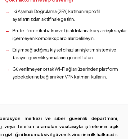
İki Aşamalı Doğrulama (2FA) katmanını profil
ayarlarınızdan aktif hale getirin.
Brute-force (kaba kuvvet) saldırılarına karşı ardışık sayılar
içermeyen kompleks parolalar belirleyin.
Erişim sağladığınız kişisel cihazların işletim sistemi ve
tarayıcı güvenlik yamalarını güncel tutun.
Güvenilmeyen ortak Wi-Fi ağları üzerinden platform
şebekelerine bağlanırken VPN katmanı kullanın.
erasyon merkezi ve siber güvenlik departmanı,
 veya telefon aramaları vasıtasıyla şifrelerinin açık
gizliliğini korumak sivil güvenlik zincirinin ilk halkasıdır.