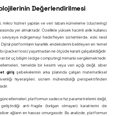
ojilerinin Değerlendirilmesi
ri, mikro hizmet yapıları ve veri tabanı kümeleme (clustering)
asında yer almaktadır. Özellikle yüksek hacimli anlık kullanıcı
um seviyeye indirgemeyi hedefleyen sistemlerde, eski nesil
 Dijital platformların kararlılık endekslerini belirleyen en temel
bı (packet loss) yaşatmadan ne ölçüde kararlı çalışabildiğidir.
ayan bir uç bilişim (edge computing) mimarisi sergilemektedir.
ncellemeleri, temelde bir kesinti veya veri açığı değil, siber
et giriş
şebekelerinin arka planında çalışan matematiksel
enliği hiyerarşileri, sistem mühendisliği perspektifinden
adır.
 güncellemeleri, platformun sadece hız parametrelerini değil,
eliştirdiği anti-fragile (kırılgan olmayan) karakterini de
, siber ağların en hassas omurgasıdır. Bu analizde, platformun