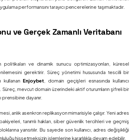
e uygulama performansını tarayıcı pencerelerine taşımaktadır.
nu ve Gerçek Zamanlı Veritabanı
 politikaları ve dinamik sunucu optimizasyonları, küresel
 yenilemesini gerektirir. Süreç yönetimi hususunda tescilli bir
ı kullanan
Enjoybet
, domain geçişleri esnasında kullanıcı
üreç, mevcut domain üzerindeki aktif oturumların şifreli bir
ı prensibine dayanır.
esi, anlık asenkron replikasyon mimarisiyle çalışır. Yeni adres
 bakiyeleri, tanımlı hakları, siber güvenlik tercihleri ve geçmiş
klarına yansıtılır. Bu sayede son kullanıcı, adres değişikliği
luğu hissetmeksizin işlemlerine kararlılıkla devam edebilir.