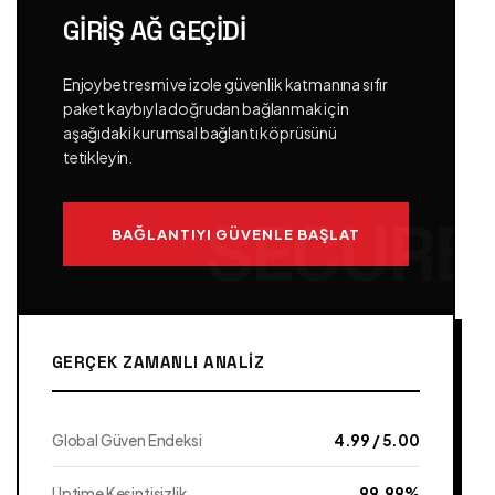
GIRIŞ AĞ GEÇIDI
Enjoybet resmi ve izole güvenlik katmanına sıfır
paket kaybıyla doğrudan bağlanmak için
aşağıdaki kurumsal bağlantı köprüsünü
tetikleyin.
BAĞLANTIYI GÜVENLE BAŞLAT
GERÇEK ZAMANLI ANALIZ
Global Güven Endeksi
4.99 / 5.00
Uptime Kesintisizlik
99.99%