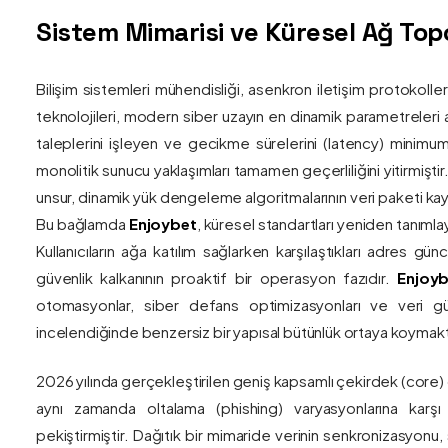
Sistem Mimarisi ve Küresel Ağ Topol
Bilişim sistemleri mühendisliği, asenkron iletişim protokolle
teknolojileri, modern siber uzayın en dinamik parametreleri ar
taleplerini işleyen ve gecikme sürelerini (latency) minim
monolitik sunucu yaklaşımları tamamen geçerliliğini yitirmiştir.
unsur, dinamik yük dengeleme algoritmalarının veri paketi kay
Bu bağlamda
Enjoybet
, küresel standartları yeniden tanıml
Kullanıcıların ağa katılım sağlarken karşılaştıkları adres gü
güvenlik kalkanının proaktif bir operasyon fazıdır.
Enjoyb
otomasyonlar, siber defans optimizasyonları ve veri güv
incelendiğinde benzersiz bir yapısal bütünlük ortaya koymakt
2026 yılında gerçekleştirilen geniş kapsamlı çekirdek (core)
aynı zamanda oltalama (phishing) varyasyonlarına karşı g
pekiştirmiştir. Dağıtık bir mimaride verinin senkronizasyonu