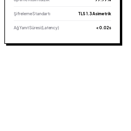
Şifreleme Standartı
TLS 1.3 Asimetrik
Ağ Yanıt Süresi (Latency)
< 0.02s