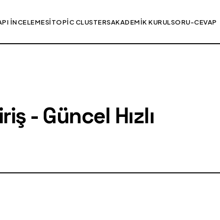
API İNCELEMESI
TOPIC CLUSTERS
AKADEMIK KURUL
SORU-CEVAP
iş - Güncel Hızlı