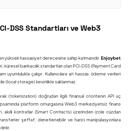
PCI-DSS Standartları ve Web3
nin en yüksek hassasiyet derecesine sahip katmanıdır.
Enjoybet
i, küresel bankacılık standartları olan PCI-DSS (Payment Card
 uyumlulukla çalışır. Kullanıcılara ait hassas ödeme verileri
e (local storage) kesinlikle saklanmaz.
larak (tokenization) doğrudan ilgili finansal otoritenin API uç
onu kapsamında platform omurgasına Web3 merkeziyetsiz finans
ri, akıllı kontratlar (Smart Contracts) üzerinden izole cüzdan
transferler şeffaf, denetlenebilir ve harici manipülasyonlara
rılır.