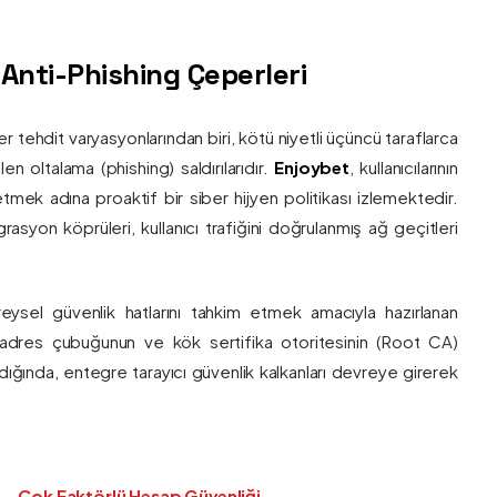
ş Anti-Phishing Çeperleri
ber tehdit varyasyonlarından biri, kötü niyetli üçüncü taraflarca
en oltalama (phishing) saldırılarıdır.
Enjoybet
, kullanıcılarının
etmek adına proaktif bir siber hijyen politikası izlemektedir.
rasyon köprüleri, kullanıcı trafiğini doğrulanmış ağ geçitleri
bireysel güvenlik hatlarını tahkim etmek amacıyla hazırlanan
ı adres çubuğunun ve kök sertifika otoritesinin (Root CA)
ndığında, entegre tarayıcı güvenlik kalkanları devreye girerek
Çok Faktörlü Hesap Güvenliği