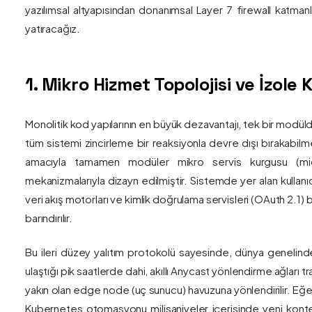
yazılımsal altyapısından donanımsal Layer 7 firewall katma
yatıracağız.
1. Mikro Hizmet Topolojisi ve İzol
Monolitik kod yapılarının en büyük dezavantajı, tek bir modül
tüm sistemi zincirleme bir reaksiyonla devre dışı bırakabilm
amacıyla tamamen modüler mikro servis kurgusu (mic
mekanizmalarıyla dizayn edilmiştir. Sistemde yer alan kullanıc
veri akış motorları ve kimlik doğrulama servisleri (OAuth 2.1)
barındırılır.
Bu ileri düzey yalıtım protokolü sayesinde, dünya genelind
ulaştığı pik saatlerde dahi, akıllı Anycast yönlendirme ağları tr
yakın olan edge node (uç sunucu) havuzuna yönlendirilir. Eğe
Kubernetes otomasyonu milisaniyeler içerisinde yeni kont