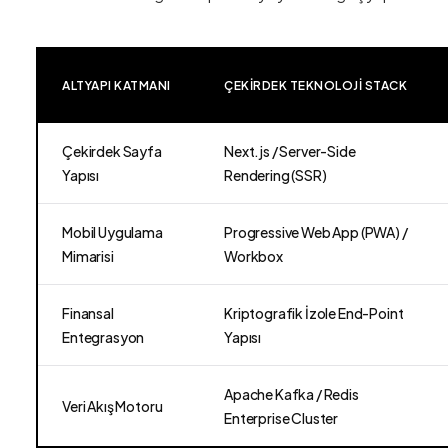
ALTYAPI KATMANI
ÇEKIRDEK TEKNOLOJI STACK
Çekirdek Sayfa
Next.js / Server-Side
Yapısı
Rendering (SSR)
Mobil Uygulama
Progressive Web App (PWA) /
Mimarisi
Workbox
Finansal
Kriptografik İzole End-Point
Entegrasyon
Yapısı
Apache Kafka / Redis
Veri Akış Motoru
Enterprise Cluster