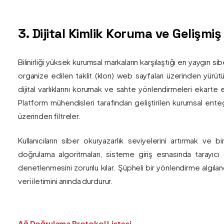
3. Dijital Kimlik Koruma ve Gelişmi
Bilinirliği yüksek kurumsal markaların karşılaştığı en yaygın si
organize edilen taklit (klon) web sayfaları üzerinden yürütül
dijital varlıklarını korumak ve sahte yönlendirmeleri ekarte 
Platform mühendisleri tarafından geliştirilen kurumsal enteg
üzerinden filtreler.
Kullanıcıların siber okuryazarlık seviyelerini artırmak ve 
doğrulama algoritmaları, sisteme giriş esnasında tarayıc
denetlenmesini zorunlu kılar. Şüpheli bir yönlendirme algıla
veri iletimini anında durdurur.
Ağ Doğrulama Protokol Listesi