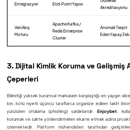
Güvenlik
Entegrasyon
End-Point Yapısı
Akreditasyonu
Apache Kafka /
Veri Akış
Anomali Tespit
Redis Enterprise
Motoru
Eden Yapay Zek
Cluster
3. Dijital Kimlik Koruma ve Gelişmiş
Çeperleri
Bilinirliği yüksek kurumsal markaların karşılaştığı en yaygın si
biri, kötü niyetli üçüncü taraflarca organize edilen taklit (kl
yürütülen oltalama (phishing) saldırılarıdır.
Enjoybet
, kulla
korumak ve sahte yönlendirmeleri ekarte etmek adına proaktif 
izlemektedir. Platform mühendisleri tarafından geliştiri