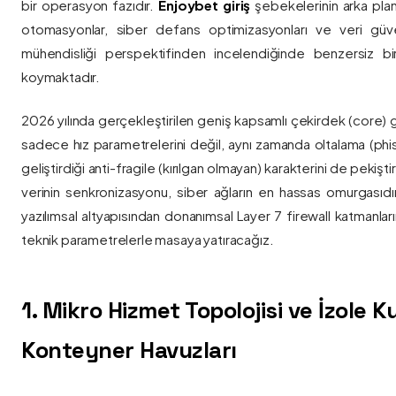
bir operasyon fazıdır.
Enjoybet giriş
şebekelerinin arka pla
otomasyonlar, siber defans optimizasyonları ve veri güvenl
mühendisliği perspektifinden incelendiğinde benzersiz bi
koymaktadır.
2026 yılında gerçekleştirilen geniş kapsamlı çekirdek (core) 
sadece hız parametrelerini değil, aynı zamanda oltalama (phis
geliştirdiği anti-fragile (kırılgan olmayan) karakterini de pekişti
verinin senkronizasyonu, siber ağların en hassas omurgasıdı
yazılımsal altyapısından donanımsal Layer 7 firewall katmanla
teknik parametrelerle masaya yatıracağız.
1. Mikro Hizmet Topolojisi ve İzole 
Konteyner Havuzları