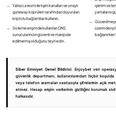
Yalnızca resmi iletişim kanalları ve onaylı
işletim siste
gateway köprüleri tarafından duyurulan
yamalarını g
kriptolu bağlantıları kullanın.
Güvenilmeyen
Sisteme erişimde kullanılan DNS
üzerinden p
sunucularınızın güvenli ve manipüle
bağlanırken 
edilmemiş olduğunu teyit edin.
Siber Emniyet Genel Bildirisi:
Enjoybet veri operasy
güvenlik departmanı, kullanıcılarından hiçbir koşuld
veya telefon aramaları vasıtasıyla şifrelerinin açık metn
etmez. Hesap erişim verilerinin gizliliğini korumak sivil 
halkasıdır.