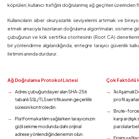
köprüleri, kullanıcı trafiğini doğrulanmış ağ geçitleri üzerinden fi
Kullanıcıların siber okuryazarlık seviyelerini artırmak ve bireys
etmek amacıyla hazırlanan doğrulama algoritmaları, sisteme gir
çubuğunun ve kök sertifika otoritesinin (Root CA) denetlenmes
bir yönlendirme algılandığında, entegre tarayıcı güvenlik kalk
iletimini anında durdurur.
Ağ Doğrulama Protokol Listesi
Çok Faktörlü 
Adres çubuğunda yer alan SHA-256
İki Aşamalı 
tabanlı SSL/TLS sertifikasının geçerlilik
profil ayarla
süresini kontrol edin.
Brute-force 
Platforma katılım sağlarken tarayıcınızın
karşı ardışı
gizli sekme modunda dahi orijinal
parolalar bel
adrese yönlendiğinden emin olun.
Erişim sağlad