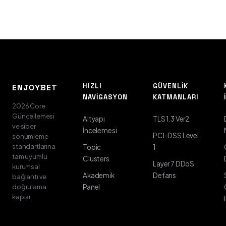
HIZLI
GÜVENLIK
ENJOYBET
NAVIGASYON
KATMANLARI
2026 Core
Güncellemesi
Altyapı
TLS 1.3 Ver2
ve siber
İncelemesi
PCI-DSS Level
sönümleme
standartlarına
Topic
1
tam uyumlu
Clusters
Layer 7 DDoS
kurumsal
Akademik
Defans
bağlantı ve
doğrulama
Panel
kapısı.