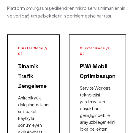
Platform omurgasını şekillendiren mikro servis mimarilerinin
ve veri dağıtım şebekelerinin derinlemesine haritası.
Cluster Node //
Cluster Node //
01
02
Dinamik
PWA Mobil
Trafik
Optimizasyon
Dengeleme
Service Workers
teknolojisi
Anlık pik yük
yardımıyla en
dalgalanmalarını
düşük bant
sıfır paket
genişliğinde bile
kaybıyla
arayüz bileşenlerini
sönümleyen
lokal bellekten
akıllı Anycast