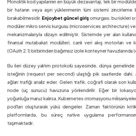
Monolitik kod yapılarının en büyük dezavantajı, tek bir modül
bir hatanın veya aşırı yüklenmenin tüm sistemi zincirleme 
bırakabilmesidir.
Enjoybet güncel giriş
omurgası, bu riskleri 
modüler mikro servis kurgusu (microservices architecture) 
mekanizmalarıyla dizayn edilmiştir. Sistemde yer alan kullanıcı
finansal mutabakat modülleri, canlı veri akış motorları ve k
(OAuth 2.1) birbirinden bağımsız izole konteyner havuzlarında (co
Bu ileri düzey yalıtım protokolü sayesinde, dünya genelinde a
isteğinin (request per second) ulaştığı pik saatlerde dahi, 
ağları trafiği analiz eder. Gelen trafik, coğrafi olarak son ku
node (uç sunucu) havuzuna yönlendirilir. Eğer bir lokasy
yoğunluğa maruz kalırsa, Kubernetes otomasyonu milisaniyeler
pod'ları oluşturarak yükü dengeler. Zaman faktörünün kriti
platformlarda, bu süreç native uygulama performansını
taşımaktadır.