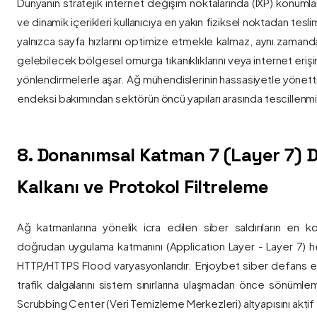
Dünyanın stratejik internet değişim noktalarında (IXP) konumlan
ve dinamik içerikleri kullanıcıya en yakın fiziksel noktadan tesl
yalnızca sayfa hızlarını optimize etmekle kalmaz, aynı zama
gelebilecek bölgesel omurga tıkanıklıklarını veya internet eriş
yönlendirmelerle aşar. Ağ mühendislerinin hassasiyetle yönettiği
endeksi bakımından sektörün öncü yapıları arasında tescillenmiş
8. Donanımsal Katman 7 (Layer 7)
Kalkanı ve Protokol Filtreleme
Ağ katmanlarına yönelik icra edilen siber saldırıların en ko
doğrudan uygulama katmanını (Application Layer - Layer 7) h
HTTP/HTTPS Flood varyasyonlarıdır. Enjoybet siber defans ekip
trafik dalgalarını sistem sınırlarına ulaşmadan önce sönüml
Scrubbing Center (Veri Temizleme Merkezleri) altyapısını aktif