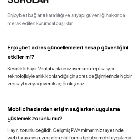
Enjoybet bağlantı kararlılığı ve altyapı güvenliği hakkında
merak edilen kurumsal başlıklar.
Enjoybet adres güncellemeleri hesap güvenliğini
etkiler mi?
Kesinlikle hayır. Veritabanlarımız asenkron replikasyon
teknolojisiyle anlık klonlandığı için adres değişimlerinde hiçbir
veri kaybı veya güvenlik açığı oluşmaz.
Mobil cihazlardan erişim sağlarken uygulama
yüklemek zorunlu mu?
Hayır, zorunlu değildir. Gelişmiş PWA mimarimiz sayesinde
web tarayıcınız üzerinden platformu tıpkı bir mobil uygulama