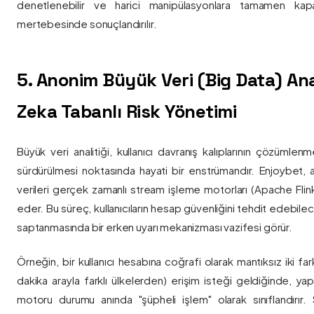
denetlenebilir ve harici manipülasyonlara tamamen kapa
mertebesinde sonuçlandırılır.
5. Anonim Büyük Veri (Big Data) Ana
Zeka Tabanlı Risk Yönetimi
Büyük veri analitiği, kullanıcı davranış kalıplarının çözümlenm
sürdürülmesi noktasında hayati bir enstrümandır. Enjoybet,
verileri gerçek zamanlı stream işleme motorları (Apache Flink /
eder. Bu süreç, kullanıcıların hesap güvenliğini tehdit edebile
saptanmasında bir erken uyarı mekanizması vazifesi görür.
Örneğin, bir kullanıcı hesabına coğrafi olarak mantıksız iki fa
dakika arayla farklı ülkelerden) erişim isteği geldiğinde, yap
motoru durumu anında "şüpheli işlem" olarak sınıflandırır. Si