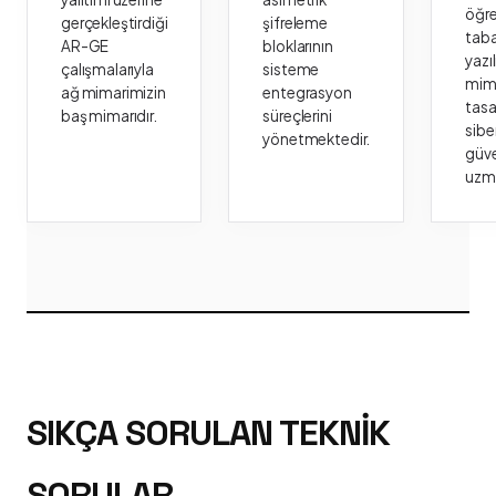
öğr
gerçekleştirdiği
şifreleme
taba
AR-GE
bloklarının
yazı
çalışmalarıyla
sisteme
mima
ağ mimarimizin
entegrasyon
tasa
baş mimarıdır.
süreçlerini
sibe
yönetmektedir.
güve
uzm
SIKÇA SORULAN TEKNIK
SORULAR