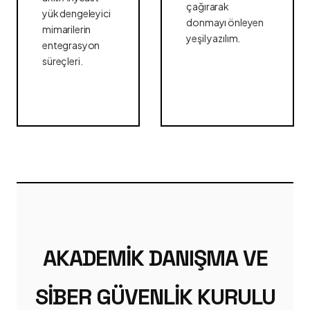
çağırarak
yük dengeleyici
donmayı önleyen
mimarilerin
yeşil yazılım.
entegrasyon
süreçleri.
AKADEMIK DANIŞMA VE
SIBER GÜVENLIK KURULU