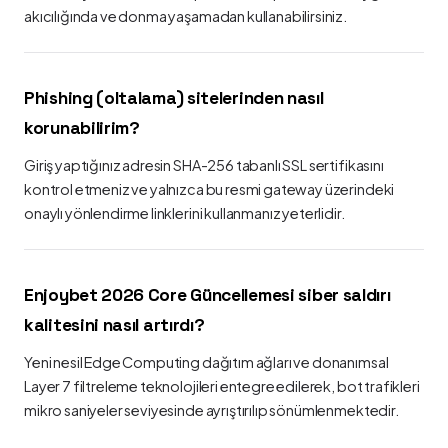
akıcılığında ve donma yaşamadan kullanabilirsiniz.
Phishing (oltalama) sitelerinden nasıl
korunabilirim?
Giriş yaptığınız adresin SHA-256 tabanlı SSL sertifikasını
kontrol etmeniz ve yalnızca bu resmi gateway üzerindeki
onaylı yönlendirme linklerini kullanmanız yeterlidir.
Enjoybet 2026 Core Güncellemesi siber saldırı
kalitesini nasıl artırdı?
Yeni nesil Edge Computing dağıtım ağları ve donanımsal
Layer 7 filtreleme teknolojileri entegre edilerek, bot trafikleri
mikro saniyeler seviyesinde ayrıştırılıp sönümlenmektedir.