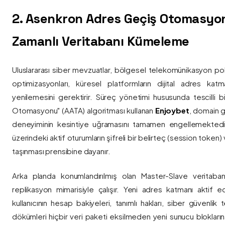
2. Asenkron Adres Geçiş Otomasyo
Zamanlı Veritabanı Kümeleme
Uluslararası siber mevzuatlar, bölgesel telekomünikasyon poli
optimizasyonları, küresel platformların dijital adres katmanl
yenilemesini gerektirir. Süreç yönetimi hususunda tescilli
Otomasyonu" (AATA) algoritması kullanan
Enjoybet
, domain g
deneyiminin kesintiye uğramasını tamamen engellemekted
üzerindeki aktif oturumların şifreli bir belirteç (session token)
taşınması prensibine dayanır.
Arka planda konumlandırılmış olan Master-Slave veritaban
replikasyon mimarisiyle çalışır. Yeni adres katmanı aktif edi
kullanıcının hesap bakiyeleri, tanımlı hakları, siber güvenlik
dökümleri hiçbir veri paketi eksilmeden yeni sunucu blokların