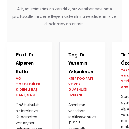
Altyapı mimarimizin kararlılık, hız ve siber savunma
protokollerini denetleyen kıdemli mühendislerimiz ve
akademisyenlerimiz.
Prof. Dr.
Doç. Dr.
Dr.
Alperen
Yasemin
Öz
Kutlu
Yalçınkaya
YAP
VE 
AĞ
KRIPTOGRAFI
VER
TOPOLOJILERI
VE VERI
ANA
KIDEMLI BAŞ
GÜVENLIĞI
DANIŞMANI
UZMANI
Sor
oyu
Dağıtık bulut
Asenkron
algo
sistemleri ve
veritabanı
ve ri
Kubernetes
replikasyonu ve
moto
konteyner
TLS 1.3
mak
yalıtımı üzerine
asimetrik