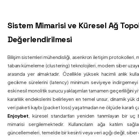
Sistem Mimarisi ve Küresel Ağ Topolo
Değerlendirilmesi
Bilişim sistemleri mühendisliği, asenkron iletişim protokolleri, 
tabanı kümeleme (clustering) teknolojileri, modern siber uzay
arasında yer almaktadır. Özellikle yüksek hacimli anlık kulla
gecikme sürelerini (latency) minimum seviyeye indirgemey
eski nesil monolitik sunucu yaklaşımları tamamen geçerliliğini yitir
kararlılık endekslerini belirleyen en temel unsur, dinamik yük
veri paketi kaybı (packet loss) yaşatmadan ne ölçüde kararlı ça
Enjoybet
, küresel standartları yeniden tanımlayan bir uç
mimarisi sergilemektedir. Kullanıcıların ağa katılım sağla
güncellemeleri, temelde bir kesinti veya veri açığı değil, siber 