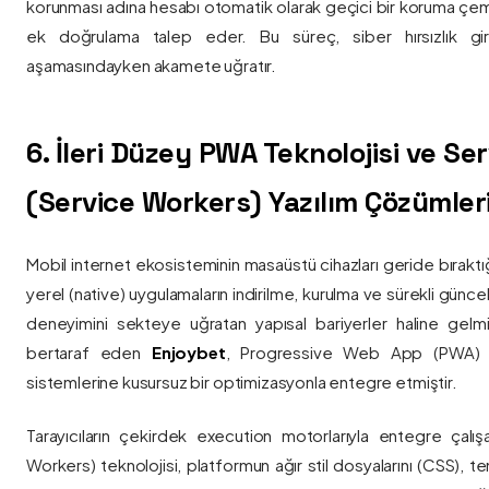
korunması adına hesabı otomatik olarak geçici bir koruma çemb
ek doğrulama talep eder. Bu süreç, siber hırsızlık gir
aşamasındayken akamete uğratır.
6. İleri Düzey PWA Teknolojisi ve Serv
(Service Workers) Yazılım Çözümler
Mobil internet ekosisteminin masaüstü cihazları geride bırak
yerel (native) uygulamaların indirilme, kurulma ve sürekli günce
deneyimini sekteye uğratan yapısal bariyerler haline gelm
bertaraf eden
Enjoybet
, Progressive Web App (PWA) mim
sistemlerine kusursuz bir optimizasyonla entegre etmiştir.
Tarayıcıların çekirdek execution motorlarıyla entegre çalışa
Workers) teknolojisi, platformun ağır stil dosyalarını (CSS), t