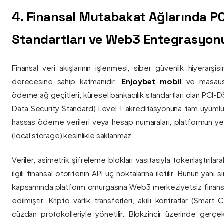
4. Finansal Mutabakat Ağlarında P
Standartları ve Web3 Entegrasyon
Finansal veri akışlarının işlenmesi, siber güvenlik hiyerarşi
derecesine sahip katmanıdır.
Enjoybet mobil
ve masaüstü
ödeme ağ geçitleri, küresel bankacılık standartları olan PCI-
Data Security Standard) Level 1 akreditasyonuna tam uyumlulukla
hassas ödeme verileri veya hesap numaraları, platformun ye
(local storage) kesinlikle saklanmaz.
Veriler, asimetrik şifreleme blokları vasıtasıyla tokenlaştırıl
ilgili finansal otoritenin API uç noktalarına iletilir. Bunun yanı
kapsamında platform omurgasına Web3 merkeziyetsiz finans
edilmiştir. Kripto varlık transferleri, akıllı kontratlar (Smar
cüzdan protokolleriyle yönetilir. Blokzincir üzerinde gerçe