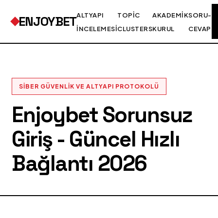
ALTYAPI
TOPIC
AKADEMIK
SORU-
ENJOYBET
İNCELEMESI
CLUSTERS
KURUL
CEVAP
SIBER GÜVENLIK VE ALTYAPI PROTOKOLÜ
Enjoybet Sorunsuz
Giriş - Güncel Hızlı
Bağlantı 2026