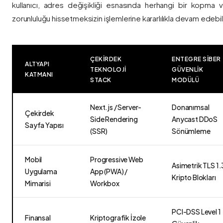
kullanıcı, adres değişikliği esnasında herhangi bir kopma
zorunluluğu hissetmeksizin işlemlerine kararlılıkla devam edebili
ÇEKIRDEK
ENTEGRE SIBER
ALTYAPI
TEKNOLOJI
GÜVENLIK
KATMANI
STACK
MODÜLÜ
Next.js / Server-
Donanımsal
Çekirdek
Side Rendering
Anycast DDoS
Sayfa Yapısı
(SSR)
Sönümleme
Mobil
Progressive Web
Asimetrik TLS 1.
Uygulama
App (PWA) /
Kripto Blokları
Mimarisi
Workbox
PCI-DSS Level 1
Finansal
Kriptografik İzole