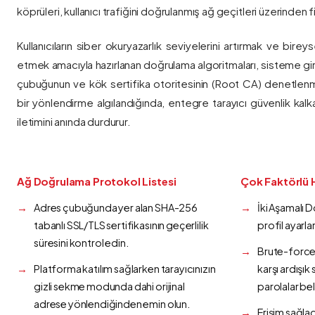
köprüleri, kullanıcı trafiğini doğrulanmış ağ geçitleri üzerinden fi
Kullanıcıların siber okuryazarlık seviyelerini artırmak ve bireys
etmek amacıyla hazırlanan doğrulama algoritmaları, sisteme gir
çubuğunun ve kök sertifika otoritesinin (Root CA) denetlenmes
bir yönlendirme algılandığında, entegre tarayıcı güvenlik kalk
iletimini anında durdurur.
Ağ Doğrulama Protokol Listesi
Çok Faktörlü 
Adres çubuğunda yer alan SHA-256
İki Aşamalı 
tabanlı SSL/TLS sertifikasının geçerlilik
profil ayarla
süresini kontrol edin.
Brute-force 
Platforma katılım sağlarken tarayıcınızın
karşı ardışı
gizli sekme modunda dahi orijinal
parolalar bel
adrese yönlendiğinden emin olun.
Erişim sağlad