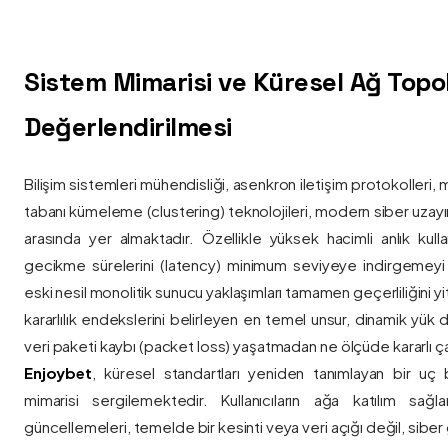
Sistem Mimarisi ve Küresel Ağ Topolo
Değerlendirilmesi
Bilişim sistemleri mühendisliği, asenkron iletişim protokolleri, 
tabanı kümeleme (clustering) teknolojileri, modern siber uzay
arasında yer almaktadır. Özellikle yüksek hacimli anlık kulla
gecikme sürelerini (latency) minimum seviyeye indirgemey
eski nesil monolitik sunucu yaklaşımları tamamen geçerliliğini yitir
kararlılık endekslerini belirleyen en temel unsur, dinamik yük
veri paketi kaybı (packet loss) yaşatmadan ne ölçüde kararlı ça
Enjoybet
, küresel standartları yeniden tanımlayan bir uç
mimarisi sergilemektedir. Kullanıcıların ağa katılım sağla
güncellemeleri, temelde bir kesinti veya veri açığı değil, siber 