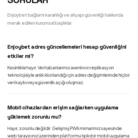
Enjoybet bağlantı kararlılığı ve altyapı güvenliği hakkında
merak edilen kurumsal başlıklar.
Enjoybet adres güncellemeleri hesap güvenliğini
etkiler mi?
Kesinlikle hayır. Veritabanlarımız asenkron replikasyon
teknolojisiyle anlık klonlandığı için adres değişimlerinde hiçbir
veri kaybı veya güvenlik açığı oluşmaz.
Mobil cihazlardan erişim sağlarken uygulama
yüklemek zorunlu mu?
Hayır, zorunlu değildir. Gelişmiş PWA mimarimiz sayesinde
web tarayıcınız üzerinden platformu tıpkı bir mobil uygulama