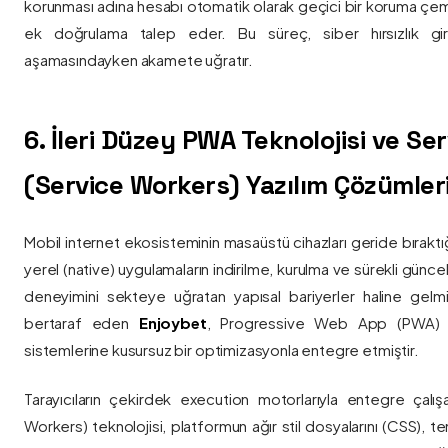
korunması adına hesabı otomatik olarak geçici bir koruma çemb
ek doğrulama talep eder. Bu süreç, siber hırsızlık gir
aşamasındayken akamete uğratır.
6. İleri Düzey PWA Teknolojisi ve Serv
(Service Workers) Yazılım Çözümler
Mobil internet ekosisteminin masaüstü cihazları geride bırak
yerel (native) uygulamaların indirilme, kurulma ve sürekli günce
deneyimini sekteye uğratan yapısal bariyerler haline gelm
bertaraf eden
Enjoybet
, Progressive Web App (PWA) mim
sistemlerine kusursuz bir optimizasyonla entegre etmiştir.
Tarayıcıların çekirdek execution motorlarıyla entegre çalışa
Workers) teknolojisi, platformun ağır stil dosyalarını (CSS), t