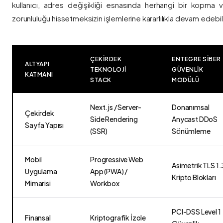
kullanıcı, adres değişikliği esnasında herhangi bir kopma
zorunluluğu hissetmeksizin işlemlerine kararlılıkla devam edebili
ÇEKIRDEK
ENTEGRE SIBER
ALTYAPI
TEKNOLOJI
GÜVENLIK
KATMANI
STACK
MODÜLÜ
Next.js / Server-
Donanımsal
Çekirdek
Side Rendering
Anycast DDoS
Sayfa Yapısı
(SSR)
Sönümleme
Mobil
Progressive Web
Asimetrik TLS 1.
Uygulama
App (PWA) /
Kripto Blokları
Mimarisi
Workbox
PCI-DSS Level 1
Finansal
Kriptografik İzole