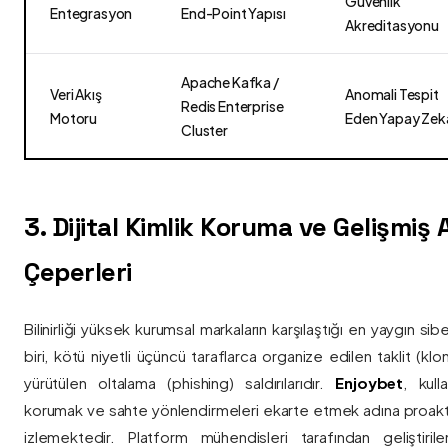
Güvenlik
Entegrasyon
End-Point Yapısı
Akreditasyonu
Apache Kafka /
Veri Akış
Anomali Tespit
Redis Enterprise
Motoru
Eden Yapay Zek
Cluster
3. Dijital Kimlik Koruma ve Gelişmiş
Çeperleri
Bilinirliği yüksek kurumsal markaların karşılaştığı en yaygın si
biri, kötü niyetli üçüncü taraflarca organize edilen taklit (kl
yürütülen oltalama (phishing) saldırılarıdır.
Enjoybet
, kulla
korumak ve sahte yönlendirmeleri ekarte etmek adına proaktif 
izlemektedir. Platform mühendisleri tarafından geliştiri