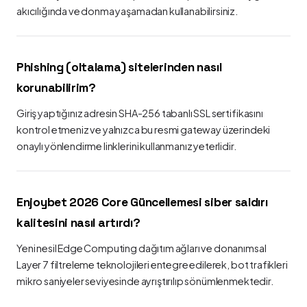
akıcılığında ve donma yaşamadan kullanabilirsiniz.
Phishing (oltalama) sitelerinden nasıl
korunabilirim?
Giriş yaptığınız adresin SHA-256 tabanlı SSL sertifikasını
kontrol etmeniz ve yalnızca bu resmi gateway üzerindeki
onaylı yönlendirme linklerini kullanmanız yeterlidir.
Enjoybet 2026 Core Güncellemesi siber saldırı
kalitesini nasıl artırdı?
Yeni nesil Edge Computing dağıtım ağları ve donanımsal
Layer 7 filtreleme teknolojileri entegre edilerek, bot trafikleri
mikro saniyeler seviyesinde ayrıştırılıp sönümlenmektedir.