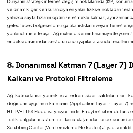
Dünyanın stratejik internet değişim noktalarında (IXP) konumlan
ve dinamik içerikleri kullanıcıya en yakın fiziksel noktadan tesl
yalnızca sayfa hızlarını optimize etmekle kalmaz, aynı zama
gelebilecek bölgesel omurga tıkanıklıklarını veya internet eriş
yönlendirmelerle aşar. Ağ mühendislerinin hassasiyetle yönettiği
endeksi bakımından sektörün öncü yapıları arasında tescillenmiş
8. Donanımsal Katman 7 (Layer 7)
Kalkanı ve Protokol Filtreleme
Ağ katmanlarına yönelik icra edilen siber saldırıların en ko
doğrudan uygulama katmanını (Application Layer - Layer 7) h
HTTP/HTTPS Flood varyasyonlarıdır. Enjoybet siber defans ekip
trafik dalgalarını sistem sınırlarına ulaşmadan önce sönüml
Scrubbing Center (Veri Temizleme Merkezleri) altyapısını aktif