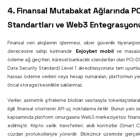
4. Finansal Mutabakat Ağlarında P
Standartları ve Web3 Entegrasyon
Finansal veri akışlarının işlenmesi, siber güvenlik hiyerarşi
derecesine sahip katmanıdır.
Enjoybet mobil
ve masaüstü
ödeme ağ geçitleri, küresel bankacılık standartları olan PCI-
Data Security Standard) Level 1 akreditasyonuna tam uyumlulukla
hassas ödeme verileri veya hesap numaraları, platformun ye
(local storage) kesinlikle saklanmaz.
Veriler, asimetrik şifreleme blokları vasıtasıyla tokenlaştırıl
ilgili finansal otoritenin API uç noktalarına iletilir. Bunun yanı
kapsamında platform omurgasına Web3 merkeziyetsiz finans
edilmiştir. Kripto varlık transferleri, akıllı kontratlar (Smar
cüzdan protokolleriyle yönetilir. Blokzincir üzerinde gerçe