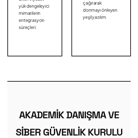
çağırarak
yük dengeleyici
donmayı önleyen
mimarilerin
yeşil yazılım.
entegrasyon
süreçleri.
AKADEMIK DANIŞMA VE
SIBER GÜVENLIK KURULU