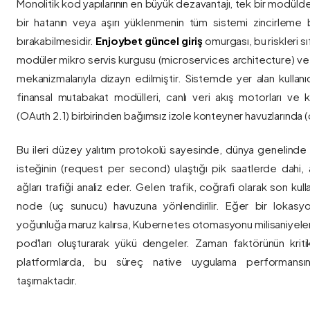
Monolitik kod yapılarının en büyük dezavantajı, tek bir modül
bir hatanın veya aşırı yüklenmenin tüm sistemi zincirleme 
bırakabilmesidir.
Enjoybet güncel giriş
omurgası, bu riskleri 
modüler mikro servis kurgusu (microservices architecture) 
mekanizmalarıyla dizayn edilmiştir. Sistemde yer alan kullanıcı
finansal mutabakat modülleri, canlı veri akış motorları ve k
(OAuth 2.1) birbirinden bağımsız izole konteyner havuzlarında (co
Bu ileri düzey yalıtım protokolü sayesinde, dünya genelinde a
isteğinin (request per second) ulaştığı pik saatlerde dahi, 
ağları trafiği analiz eder. Gelen trafik, coğrafi olarak son ku
node (uç sunucu) havuzuna yönlendirilir. Eğer bir lokasy
yoğunluğa maruz kalırsa, Kubernetes otomasyonu milisaniyeler
pod'ları oluşturarak yükü dengeler. Zaman faktörünün kriti
platformlarda, bu süreç native uygulama performansını
taşımaktadır.