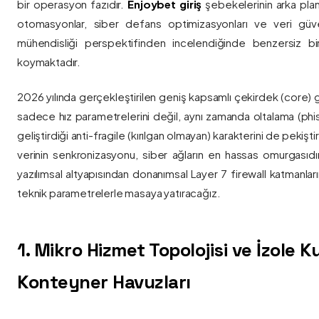
bir operasyon fazıdır.
Enjoybet giriş
şebekelerinin arka pla
otomasyonlar, siber defans optimizasyonları ve veri güvenl
mühendisliği perspektifinden incelendiğinde benzersiz bi
koymaktadır.
2026 yılında gerçekleştirilen geniş kapsamlı çekirdek (core) 
sadece hız parametrelerini değil, aynı zamanda oltalama (phis
geliştirdiği anti-fragile (kırılgan olmayan) karakterini de pekişti
verinin senkronizasyonu, siber ağların en hassas omurgasıdı
yazılımsal altyapısından donanımsal Layer 7 firewall katmanla
teknik parametrelerle masaya yatıracağız.
1. Mikro Hizmet Topolojisi ve İzole 
Konteyner Havuzları