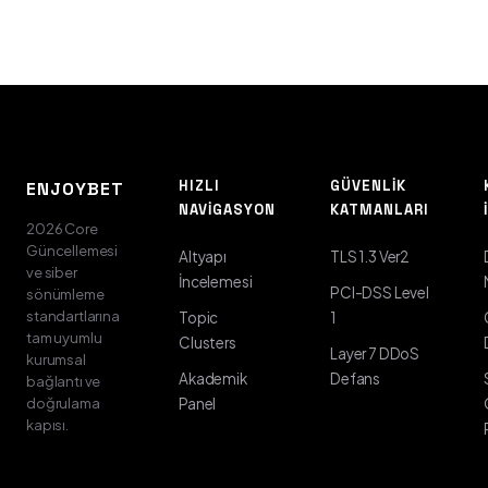
HIZLI
GÜVENLIK
ENJOYBET
NAVIGASYON
KATMANLARI
2026 Core
Güncellemesi
Altyapı
TLS 1.3 Ver2
ve siber
İncelemesi
PCI-DSS Level
sönümleme
standartlarına
Topic
1
tam uyumlu
Clusters
Layer 7 DDoS
kurumsal
Akademik
Defans
bağlantı ve
doğrulama
Panel
kapısı.