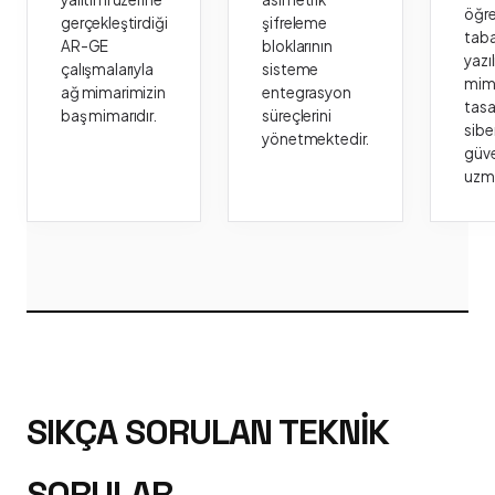
öğr
gerçekleştirdiği
şifreleme
taba
AR-GE
bloklarının
yazı
çalışmalarıyla
sisteme
mima
ağ mimarimizin
entegrasyon
tasa
baş mimarıdır.
süreçlerini
sibe
yönetmektedir.
güve
uzm
SIKÇA SORULAN TEKNIK
SORULAR