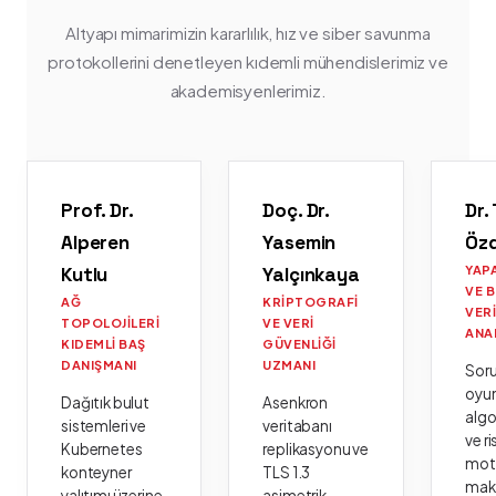
Altyapı mimarimizin kararlılık, hız ve siber savunma
protokollerini denetleyen kıdemli mühendislerimiz ve
akademisyenlerimiz.
Prof. Dr.
Doç. Dr.
Dr.
Alperen
Yasemin
Öz
Kutlu
Yalçınkaya
YAP
VE 
AĞ
KRIPTOGRAFI
VER
TOPOLOJILERI
VE VERI
ANA
KIDEMLI BAŞ
GÜVENLIĞI
DANIŞMANI
UZMANI
Sor
oyu
Dağıtık bulut
Asenkron
algo
sistemleri ve
veritabanı
ve ri
Kubernetes
replikasyonu ve
moto
konteyner
TLS 1.3
mak
yalıtımı üzerine
asimetrik