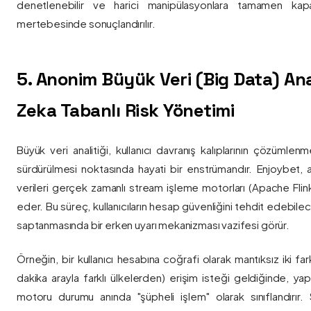
denetlenebilir ve harici manipülasyonlara tamamen kapa
mertebesinde sonuçlandırılır.
5. Anonim Büyük Veri (Big Data) Ana
Zeka Tabanlı Risk Yönetimi
Büyük veri analitiği, kullanıcı davranış kalıplarının çözümlenm
sürdürülmesi noktasında hayati bir enstrümandır. Enjoybet,
verileri gerçek zamanlı stream işleme motorları (Apache Flink /
eder. Bu süreç, kullanıcıların hesap güvenliğini tehdit edebile
saptanmasında bir erken uyarı mekanizması vazifesi görür.
Örneğin, bir kullanıcı hesabına coğrafi olarak mantıksız iki fa
dakika arayla farklı ülkelerden) erişim isteği geldiğinde, yap
motoru durumu anında "şüpheli işlem" olarak sınıflandırır. Si