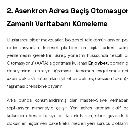
2. Asenkron Adres Geçiş Otomasyo
Zamanlı Veritabanı Kümeleme
Uluslararası siber mevzuatlar, bölgesel telekomünikasyon poli
optimizasyonları, küresel platformların dijital adres katmanl
yenilemesini gerektirir. Süreç yönetimi hususunda tescilli
Otomasyonu" (AATA) algoritması kullanan
Enjoybet
, domain g
deneyiminin kesintiye uğramasını tamamen engellemekted
üzerindeki aktif oturumların şifreli bir belirteç (session token)
taşınması prensibine dayanır.
Arka planda konumlandırılmış olan Master-Slave veritaban
replikasyon mimarisiyle çalışır. Yeni adres katmanı aktif edi
kullanıcının hesap bakiyeleri, tanımlı hakları, siber güvenlik
dökümleri hiçbir veri paketi eksilmeden yeni sunucu blokların