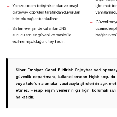
Yalnızca resmi iletişim kanalları ve onaylı
işletim siste
gateway köprüleri tarafından duyurulan
yamalarını g
kriptolu bağlantıları kullanın.
Güvenilmeyen
Sisteme erişimde kullanılan DNS
üzerinden p
sunucularınızın güvenli ve manipüle
bağlanırken 
edilmemiş olduğunu teyit edin.
Siber Emniyet Genel Bildirisi:
Enjoybet veri operasy
güvenlik departmanı, kullanıcılarından hiçbir koşuld
veya telefon aramaları vasıtasıyla şifrelerinin açık metn
etmez. Hesap erişim verilerinin gizliliğini korumak sivil 
halkasıdır.