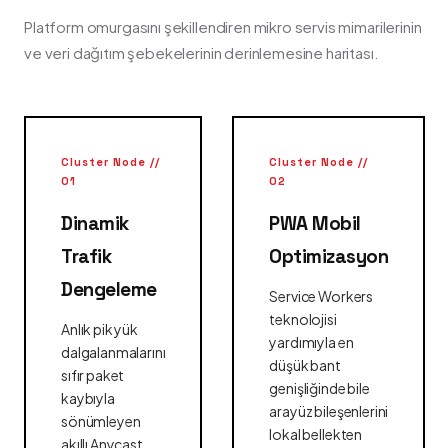
Platform omurgasını şekillendiren mikro servis mimarilerinin
ve veri dağıtım şebekelerinin derinlemesine haritası.
Cluster Node //
Cluster Node //
01
02
Dinamik
PWA Mobil
Trafik
Optimizasyon
Dengeleme
Service Workers
teknolojisi
Anlık pik yük
yardımıyla en
dalgalanmalarını
düşük bant
sıfır paket
genişliğinde bile
kaybıyla
arayüz bileşenlerini
sönümleyen
lokal bellekten
akıllı Anycast