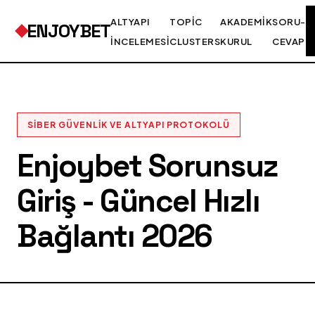
ALTYAPI
TOPIC
AKADEMIK
SORU-
ENJOYBET
İNCELEMESI
CLUSTERS
KURUL
CEVAP
SIBER GÜVENLIK VE ALTYAPI PROTOKOLÜ
Enjoybet Sorunsuz
Giriş - Güncel Hızlı
Bağlantı 2026