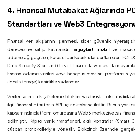
4. Finansal Mutabakat Ağlarında P
Standartları ve Web3 Entegrasyon
Finansal veri akışlarının işlenmesi, siber güvenlik hiyerarşi
derecesine sahip katmanıdır.
Enjoybet mobil
ve masaüstü
ödeme ağ geçitleri, küresel bankacılık standartları olan PCI-
Data Security Standard) Level 1 akreditasyonuna tam uyumlulukla
hassas ödeme verileri veya hesap numaraları, platformun ye
(local storage) kesinlikle saklanmaz.
Veriler, asimetrik şifreleme blokları vasıtasıyla tokenlaştırıl
ilgili finansal otoritenin API uç noktalarına iletilir. Bunun yanı
kapsamında platform omurgasına Web3 merkeziyetsiz finans
edilmiştir. Kripto varlık transferleri, akıllı kontratlar (Smar
cüzdan protokolleriyle yönetilir. Blokzincir üzerinde gerçe