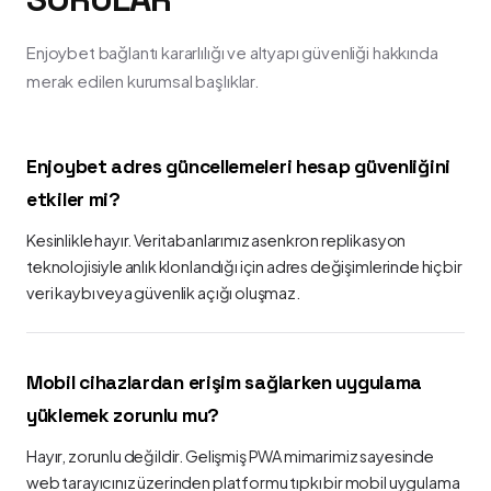
Enjoybet bağlantı kararlılığı ve altyapı güvenliği hakkında
merak edilen kurumsal başlıklar.
Enjoybet adres güncellemeleri hesap güvenliğini
etkiler mi?
Kesinlikle hayır. Veritabanlarımız asenkron replikasyon
teknolojisiyle anlık klonlandığı için adres değişimlerinde hiçbir
veri kaybı veya güvenlik açığı oluşmaz.
Mobil cihazlardan erişim sağlarken uygulama
yüklemek zorunlu mu?
Hayır, zorunlu değildir. Gelişmiş PWA mimarimiz sayesinde
web tarayıcınız üzerinden platformu tıpkı bir mobil uygulama