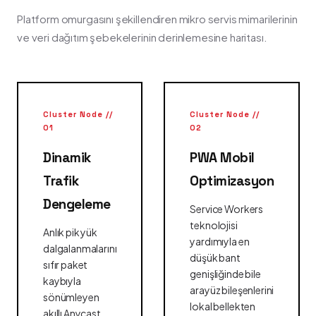
Platform omurgasını şekillendiren mikro servis mimarilerinin
ve veri dağıtım şebekelerinin derinlemesine haritası.
Cluster Node //
Cluster Node //
01
02
Dinamik
PWA Mobil
Trafik
Optimizasyon
Dengeleme
Service Workers
teknolojisi
Anlık pik yük
yardımıyla en
dalgalanmalarını
düşük bant
sıfır paket
genişliğinde bile
kaybıyla
arayüz bileşenlerini
sönümleyen
lokal bellekten
akıllı Anycast