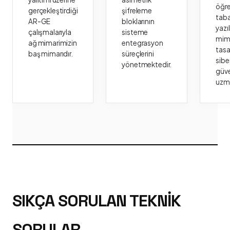
öğr
gerçekleştirdiği
şifreleme
taba
AR-GE
bloklarının
yazı
çalışmalarıyla
sisteme
mima
ağ mimarimizin
entegrasyon
tasa
baş mimarıdır.
süreçlerini
sibe
yönetmektedir.
güve
uzm
SIKÇA SORULAN TEKNIK
SORULAR