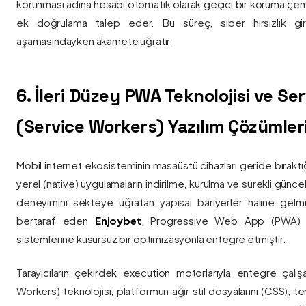
korunması adına hesabı otomatik olarak geçici bir koruma çemb
ek doğrulama talep eder. Bu süreç, siber hırsızlık gir
aşamasındayken akamete uğratır.
6. İleri Düzey PWA Teknolojisi ve Serv
(Service Workers) Yazılım Çözümler
Mobil internet ekosisteminin masaüstü cihazları geride bırak
yerel (native) uygulamaların indirilme, kurulma ve sürekli günce
deneyimini sekteye uğratan yapısal bariyerler haline gelm
bertaraf eden
Enjoybet
, Progressive Web App (PWA) mim
sistemlerine kusursuz bir optimizasyonla entegre etmiştir.
Tarayıcıların çekirdek execution motorlarıyla entegre çalışa
Workers) teknolojisi, platformun ağır stil dosyalarını (CSS), t