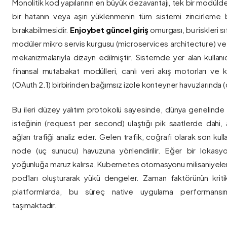
Monolitik kod yapılarının en büyük dezavantajı, tek bir modül
bir hatanın veya aşırı yüklenmenin tüm sistemi zincirleme 
bırakabilmesidir.
Enjoybet güncel giriş
omurgası, bu riskleri 
modüler mikro servis kurgusu (microservices architecture) 
mekanizmalarıyla dizayn edilmiştir. Sistemde yer alan kullanıcı
finansal mutabakat modülleri, canlı veri akış motorları ve k
(OAuth 2.1) birbirinden bağımsız izole konteyner havuzlarında (co
Bu ileri düzey yalıtım protokolü sayesinde, dünya genelinde a
isteğinin (request per second) ulaştığı pik saatlerde dahi, 
ağları trafiği analiz eder. Gelen trafik, coğrafi olarak son ku
node (uç sunucu) havuzuna yönlendirilir. Eğer bir lokasy
yoğunluğa maruz kalırsa, Kubernetes otomasyonu milisaniyeler
pod'ları oluşturarak yükü dengeler. Zaman faktörünün kriti
platformlarda, bu süreç native uygulama performansını
taşımaktadır.