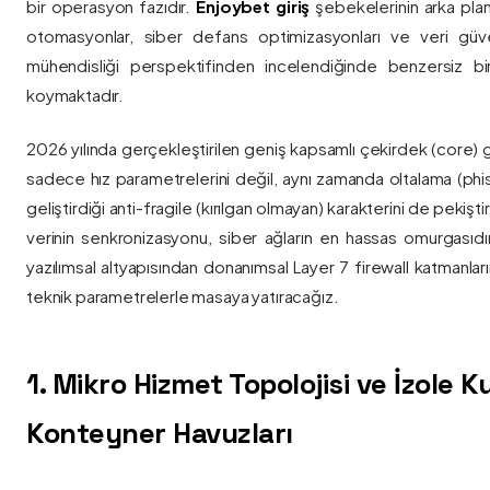
bir operasyon fazıdır.
Enjoybet giriş
şebekelerinin arka pla
otomasyonlar, siber defans optimizasyonları ve veri güvenl
mühendisliği perspektifinden incelendiğinde benzersiz bi
koymaktadır.
2026 yılında gerçekleştirilen geniş kapsamlı çekirdek (core) 
sadece hız parametrelerini değil, aynı zamanda oltalama (phis
geliştirdiği anti-fragile (kırılgan olmayan) karakterini de pekişti
verinin senkronizasyonu, siber ağların en hassas omurgasıdı
yazılımsal altyapısından donanımsal Layer 7 firewall katmanla
teknik parametrelerle masaya yatıracağız.
1. Mikro Hizmet Topolojisi ve İzole 
Konteyner Havuzları