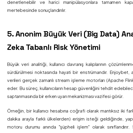
denetlenebilir ve harici manipülasyonlara tamamen kapa
mertebesinde sonuçlandırılır.
5. Anonim Büyük Veri (Big Data) Ana
Zeka Tabanlı Risk Yönetimi
Büyük veri analitiği, kullanıcı davranış kalıplarının çözümlenm
sürdürülmesi noktasında hayati bir enstrümandır. Enjoybet,
verileri gerçek zamanlı stream işleme motorları (Apache Flink /
eder. Bu süreç, kullanıcıların hesap güvenliğini tehdit edebile
saptanmasında bir erken uyarı mekanizması vazifesi görür.
Örneğin, bir kullanıcı hesabına coğrafi olarak mantıksız iki fa
dakika arayla farklı ülkelerden) erişim isteği geldiğinde, yap
motoru durumu anında "şüpheli işlem" olarak sınıflandırır. Si