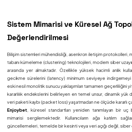
Sistem Mimarisi ve Küresel Ağ Topolo
Değerlendirilmesi
Bilişim sistemleri mühendisliği, asenkron iletişim protokolleri, 
tabanı kümeleme (clustering) teknolojileri, modern siber uzay
arasında yer almaktadır. Özellikle yüksek hacimli anlık kulla
gecikme sürelerini (latency) minimum seviyeye indirgemey
eski nesil monolitik sunucu yaklaşımları tamamen geçerliliğini yitir
kararlılık endekslerini belirleyen en temel unsur, dinamik yük
veri paketi kaybı (packet loss) yaşatmadan ne ölçüde kararlı ça
Enjoybet
, küresel standartları yeniden tanımlayan bir uç
mimarisi sergilemektedir. Kullanıcıların ağa katılım sağla
güncellemeleri, temelde bir kesinti veya veri açığı değil, siber 