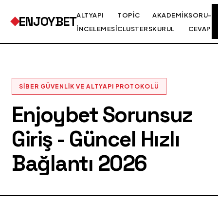
ALTYAPI
TOPIC
AKADEMIK
SORU-
ENJOYBET
İNCELEMESI
CLUSTERS
KURUL
CEVAP
SIBER GÜVENLIK VE ALTYAPI PROTOKOLÜ
Enjoybet Sorunsuz
Giriş - Güncel Hızlı
Bağlantı 2026