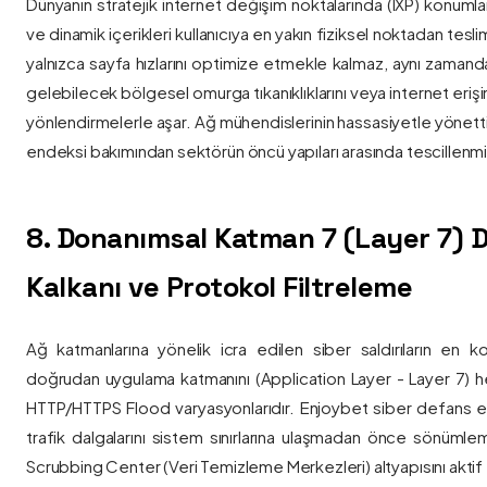
Dünyanın stratejik internet değişim noktalarında (IXP) konumlan
ve dinamik içerikleri kullanıcıya en yakın fiziksel noktadan tesl
yalnızca sayfa hızlarını optimize etmekle kalmaz, aynı zama
gelebilecek bölgesel omurga tıkanıklıklarını veya internet eriş
yönlendirmelerle aşar. Ağ mühendislerinin hassasiyetle yönettiği
endeksi bakımından sektörün öncü yapıları arasında tescillenmiş
8. Donanımsal Katman 7 (Layer 7)
Kalkanı ve Protokol Filtreleme
Ağ katmanlarına yönelik icra edilen siber saldırıların en ko
doğrudan uygulama katmanını (Application Layer - Layer 7) h
HTTP/HTTPS Flood varyasyonlarıdır. Enjoybet siber defans ekip
trafik dalgalarını sistem sınırlarına ulaşmadan önce sönüml
Scrubbing Center (Veri Temizleme Merkezleri) altyapısını aktif