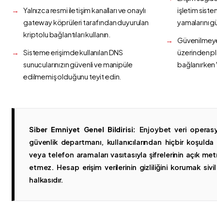
Yalnızca resmi iletişim kanalları ve onaylı
işletim siste
gateway köprüleri tarafından duyurulan
yamalarını g
kriptolu bağlantıları kullanın.
Güvenilmeyen
Sisteme erişimde kullanılan DNS
üzerinden p
sunucularınızın güvenli ve manipüle
bağlanırken 
edilmemiş olduğunu teyit edin.
Siber Emniyet Genel Bildirisi:
Enjoybet veri operasy
güvenlik departmanı, kullanıcılarından hiçbir koşuld
veya telefon aramaları vasıtasıyla şifrelerinin açık metn
etmez. Hesap erişim verilerinin gizliliğini korumak sivil 
halkasıdır.