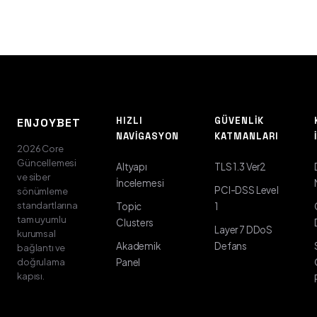
HIZLI
GÜVENLIK
ENJOYBET
NAVIGASYON
KATMANLARI
2026 Core
Güncellemesi
Altyapı
TLS 1.3 Ver2
ve siber
İncelemesi
PCI-DSS Level
sönümleme
standartlarına
Topic
1
tam uyumlu
Clusters
Layer 7 DDoS
kurumsal
Akademik
Defans
bağlantı ve
doğrulama
Panel
kapısı.