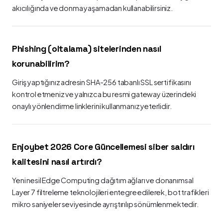
akıcılığında ve donma yaşamadan kullanabilirsiniz.
Phishing (oltalama) sitelerinden nasıl
korunabilirim?
Giriş yaptığınız adresin SHA-256 tabanlı SSL sertifikasını
kontrol etmeniz ve yalnızca bu resmi gateway üzerindeki
onaylı yönlendirme linklerini kullanmanız yeterlidir.
Enjoybet 2026 Core Güncellemesi siber saldırı
kalitesini nasıl artırdı?
Yeni nesil Edge Computing dağıtım ağları ve donanımsal
Layer 7 filtreleme teknolojileri entegre edilerek, bot trafikleri
mikro saniyeler seviyesinde ayrıştırılıp sönümlenmektedir.