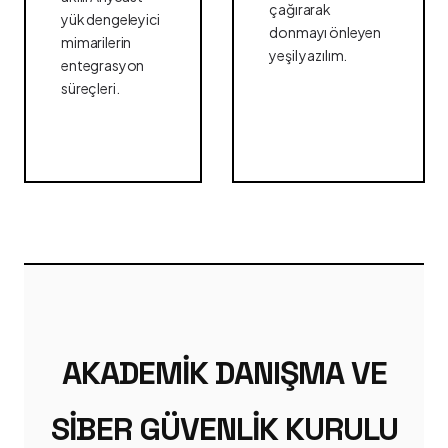
çağırarak
yük dengeleyici
donmayı önleyen
mimarilerin
yeşil yazılım.
entegrasyon
süreçleri.
AKADEMIK DANIŞMA VE
SIBER GÜVENLIK KURULU