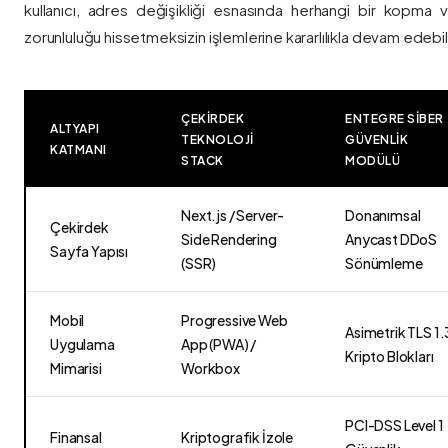
kullanıcı, adres değişikliği esnasında herhangi bir kopma
zorunluluğu hissetmeksizin işlemlerine kararlılıkla devam edebili
ÇEKIRDEK
ENTEGRE SIBER
ALTYAPI
TEKNOLOJI
GÜVENLIK
KATMANI
STACK
MODÜLÜ
Next.js / Server-
Donanımsal
Çekirdek
Side Rendering
Anycast DDoS
Sayfa Yapısı
(SSR)
Sönümleme
Mobil
Progressive Web
Asimetrik TLS 1.
Uygulama
App (PWA) /
Kripto Blokları
Mimarisi
Workbox
PCI-DSS Level 1
Finansal
Kriptografik İzole