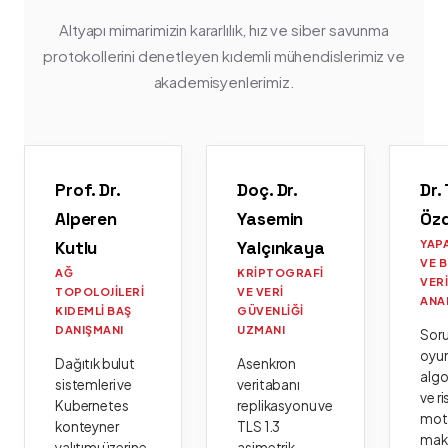
Altyapı mimarimizin kararlılık, hız ve siber savunma
protokollerini denetleyen kıdemli mühendislerimiz ve
akademisyenlerimiz.
Prof. Dr.
Doç. Dr.
Dr.
Alperen
Yasemin
Öz
Kutlu
Yalçınkaya
YAP
VE 
AĞ
KRIPTOGRAFI
VER
TOPOLOJILERI
VE VERI
ANA
KIDEMLI BAŞ
GÜVENLIĞI
DANIŞMANI
UZMANI
Sor
oyu
Dağıtık bulut
Asenkron
algo
sistemleri ve
veritabanı
ve ri
Kubernetes
replikasyonu ve
moto
konteyner
TLS 1.3
mak
yalıtımı üzerine
asimetrik