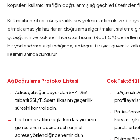
köprüleri, kullanıcı trafiğini doğrulanmış ağ geçitleri üzerinden fi
Kullanıcıların siber okuryazarlık seviyelerini artırmak ve bireys
etmek amacıyla hazırlanan doğrulama algoritmaları, sisteme gir
çubuğunun ve kök sertifika otoritesinin (Root CA) denetlenmes
bir yönlendirme algılandığında, entegre tarayıcı güvenlik kalk
iletimini anında durdurur.
Ağ Doğrulama Protokol Listesi
Çok Faktörlü 
Adres çubuğunda yer alan SHA-256
İki Aşamalı 
tabanlı SSL/TLS sertifikasının geçerlilik
profil ayarla
süresini kontrol edin.
Brute-force 
Platforma katılım sağlarken tarayıcınızın
karşı ardışı
gizli sekme modunda dahi orijinal
parolalar bel
adrese yönlendiğinden emin olun.
Erişim sağlad