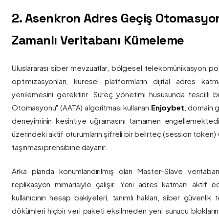
2. Asenkron Adres Geçiş Otomasyo
Zamanlı Veritabanı Kümeleme
Uluslararası siber mevzuatlar, bölgesel telekomünikasyon poli
optimizasyonları, küresel platformların dijital adres katmanl
yenilemesini gerektirir. Süreç yönetimi hususunda tescilli
Otomasyonu" (AATA) algoritması kullanan
Enjoybet
, domain g
deneyiminin kesintiye uğramasını tamamen engellemekted
üzerindeki aktif oturumların şifreli bir belirteç (session token)
taşınması prensibine dayanır.
Arka planda konumlandırılmış olan Master-Slave veritaban
replikasyon mimarisiyle çalışır. Yeni adres katmanı aktif edi
kullanıcının hesap bakiyeleri, tanımlı hakları, siber güvenlik
dökümleri hiçbir veri paketi eksilmeden yeni sunucu blokların