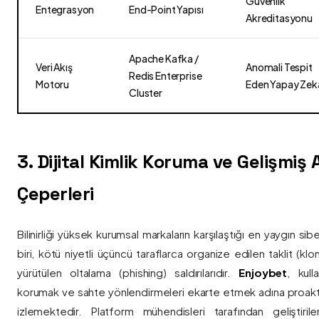
Güvenlik
Entegrasyon
End-Point Yapısı
Akreditasyonu
Apache Kafka /
Veri Akış
Anomali Tespit
Redis Enterprise
Motoru
Eden Yapay Zek
Cluster
3. Dijital Kimlik Koruma ve Gelişmiş
Çeperleri
Bilinirliği yüksek kurumsal markaların karşılaştığı en yaygın si
biri, kötü niyetli üçüncü taraflarca organize edilen taklit (kl
yürütülen oltalama (phishing) saldırılarıdır.
Enjoybet
, kulla
korumak ve sahte yönlendirmeleri ekarte etmek adına proaktif 
izlemektedir. Platform mühendisleri tarafından geliştiri