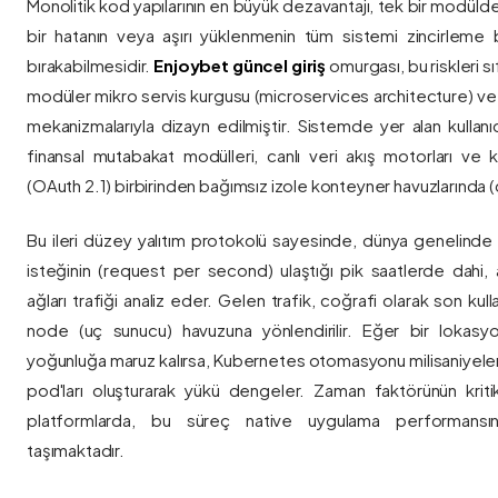
Monolitik kod yapılarının en büyük dezavantajı, tek bir modül
bir hatanın veya aşırı yüklenmenin tüm sistemi zincirleme 
bırakabilmesidir.
Enjoybet güncel giriş
omurgası, bu riskleri 
modüler mikro servis kurgusu (microservices architecture) 
mekanizmalarıyla dizayn edilmiştir. Sistemde yer alan kullanıcı
finansal mutabakat modülleri, canlı veri akış motorları ve k
(OAuth 2.1) birbirinden bağımsız izole konteyner havuzlarında (co
Bu ileri düzey yalıtım protokolü sayesinde, dünya genelinde a
isteğinin (request per second) ulaştığı pik saatlerde dahi, 
ağları trafiği analiz eder. Gelen trafik, coğrafi olarak son ku
node (uç sunucu) havuzuna yönlendirilir. Eğer bir lokasy
yoğunluğa maruz kalırsa, Kubernetes otomasyonu milisaniyeler
pod'ları oluşturarak yükü dengeler. Zaman faktörünün kriti
platformlarda, bu süreç native uygulama performansını
taşımaktadır.