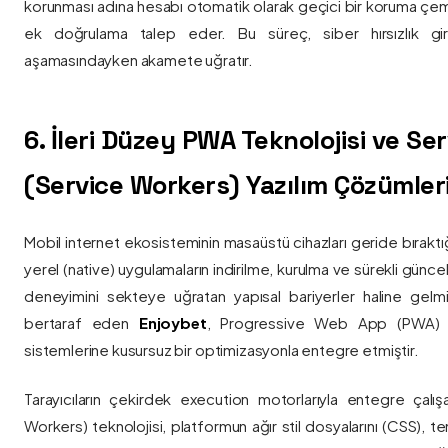
korunması adına hesabı otomatik olarak geçici bir koruma çemb
ek doğrulama talep eder. Bu süreç, siber hırsızlık gir
aşamasındayken akamete uğratır.
6. İleri Düzey PWA Teknolojisi ve Serv
(Service Workers) Yazılım Çözümler
Mobil internet ekosisteminin masaüstü cihazları geride bırak
yerel (native) uygulamaların indirilme, kurulma ve sürekli günce
deneyimini sekteye uğratan yapısal bariyerler haline gelm
bertaraf eden
Enjoybet
, Progressive Web App (PWA) mim
sistemlerine kusursuz bir optimizasyonla entegre etmiştir.
Tarayıcıların çekirdek execution motorlarıyla entegre çalışa
Workers) teknolojisi, platformun ağır stil dosyalarını (CSS), t