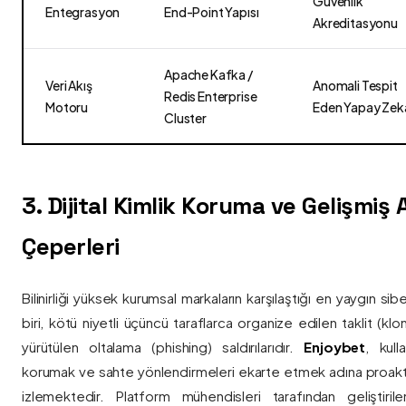
Güvenlik
Entegrasyon
End-Point Yapısı
Akreditasyonu
Apache Kafka /
Veri Akış
Anomali Tespit
Redis Enterprise
Motoru
Eden Yapay Zek
Cluster
3. Dijital Kimlik Koruma ve Gelişmiş
Çeperleri
Bilinirliği yüksek kurumsal markaların karşılaştığı en yaygın si
biri, kötü niyetli üçüncü taraflarca organize edilen taklit (kl
yürütülen oltalama (phishing) saldırılarıdır.
Enjoybet
, kulla
korumak ve sahte yönlendirmeleri ekarte etmek adına proaktif 
izlemektedir. Platform mühendisleri tarafından geliştiri