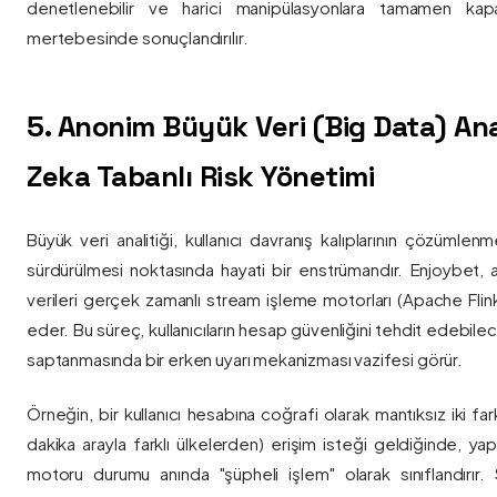
denetlenebilir ve harici manipülasyonlara tamamen kapa
mertebesinde sonuçlandırılır.
5. Anonim Büyük Veri (Big Data) Ana
Zeka Tabanlı Risk Yönetimi
Büyük veri analitiği, kullanıcı davranış kalıplarının çözümlenm
sürdürülmesi noktasında hayati bir enstrümandır. Enjoybet,
verileri gerçek zamanlı stream işleme motorları (Apache Flink /
eder. Bu süreç, kullanıcıların hesap güvenliğini tehdit edebile
saptanmasında bir erken uyarı mekanizması vazifesi görür.
Örneğin, bir kullanıcı hesabına coğrafi olarak mantıksız iki fa
dakika arayla farklı ülkelerden) erişim isteği geldiğinde, yap
motoru durumu anında "şüpheli işlem" olarak sınıflandırır. Si