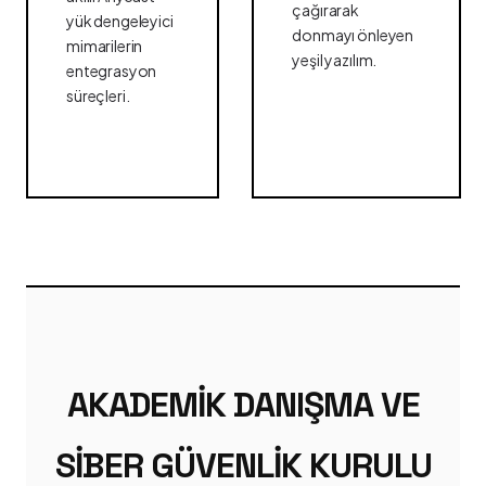
çağırarak
yük dengeleyici
donmayı önleyen
mimarilerin
yeşil yazılım.
entegrasyon
süreçleri.
AKADEMIK DANIŞMA VE
SIBER GÜVENLIK KURULU