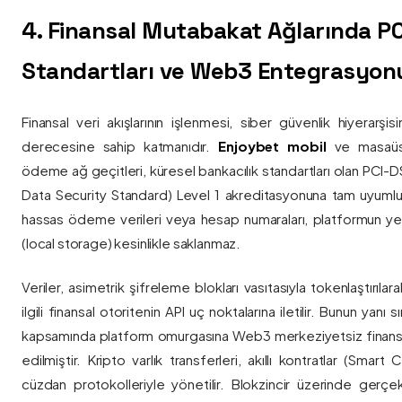
4. Finansal Mutabakat Ağlarında P
Standartları ve Web3 Entegrasyon
Finansal veri akışlarının işlenmesi, siber güvenlik hiyerarşi
derecesine sahip katmanıdır.
Enjoybet mobil
ve masaüstü
ödeme ağ geçitleri, küresel bankacılık standartları olan PCI-
Data Security Standard) Level 1 akreditasyonuna tam uyumlulukla
hassas ödeme verileri veya hesap numaraları, platformun ye
(local storage) kesinlikle saklanmaz.
Veriler, asimetrik şifreleme blokları vasıtasıyla tokenlaştırıl
ilgili finansal otoritenin API uç noktalarına iletilir. Bunun yanı
kapsamında platform omurgasına Web3 merkeziyetsiz finans
edilmiştir. Kripto varlık transferleri, akıllı kontratlar (Smar
cüzdan protokolleriyle yönetilir. Blokzincir üzerinde gerçe