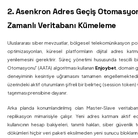
2. Asenkron Adres Geçiş Otomasyo
Zamanlı Veritabanı Kümeleme
Uluslararası siber mevzuatlar, bölgesel telekomünikasyon poli
optimizasyonları, küresel platformların dijital adres katmanl
yenilemesini gerektirir. Süreç yönetimi hususunda tescilli
Otomasyonu" (AATA) algoritması kullanan
Enjoybet
, domain g
deneyiminin kesintiye uğramasını tamamen engellemekted
üzerindeki aktif oturumların şifreli bir belirteç (session token)
taşınması prensibine dayanır.
Arka planda konumlandırılmış olan Master-Slave veritaban
replikasyon mimarisiyle çalışır. Yeni adres katmanı aktif edi
kullanıcının hesap bakiyeleri, tanımlı hakları, siber güvenlik
dökümleri hiçbir veri paketi eksilmeden yeni sunucu blokların