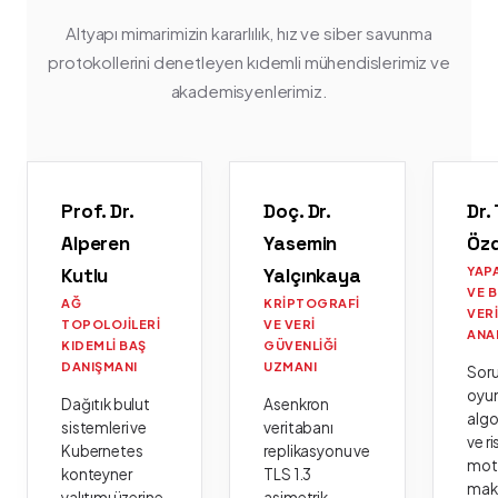
Altyapı mimarimizin kararlılık, hız ve siber savunma
protokollerini denetleyen kıdemli mühendislerimiz ve
akademisyenlerimiz.
Prof. Dr.
Doç. Dr.
Dr.
Alperen
Yasemin
Öz
Kutlu
Yalçınkaya
YAP
VE 
AĞ
KRIPTOGRAFI
VER
TOPOLOJILERI
VE VERI
ANA
KIDEMLI BAŞ
GÜVENLIĞI
DANIŞMANI
UZMANI
Sor
oyu
Dağıtık bulut
Asenkron
algo
sistemleri ve
veritabanı
ve ri
Kubernetes
replikasyonu ve
moto
konteyner
TLS 1.3
mak
yalıtımı üzerine
asimetrik