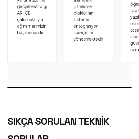
öğr
gerçekleştirdiği
şifreleme
taba
AR-GE
bloklarının
yazı
çalışmalarıyla
sisteme
mima
ağ mimarimizin
entegrasyon
tasa
baş mimarıdır.
süreçlerini
sibe
yönetmektedir.
güve
uzm
SIKÇA SORULAN TEKNIK
SORULAR