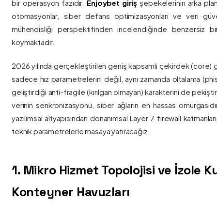
bir operasyon fazıdır.
Enjoybet giriş
şebekelerinin arka pla
otomasyonlar, siber defans optimizasyonları ve veri güvenl
mühendisliği perspektifinden incelendiğinde benzersiz bi
koymaktadır.
2026 yılında gerçekleştirilen geniş kapsamlı çekirdek (core) 
sadece hız parametrelerini değil, aynı zamanda oltalama (phis
geliştirdiği anti-fragile (kırılgan olmayan) karakterini de pekişti
verinin senkronizasyonu, siber ağların en hassas omurgasıdı
yazılımsal altyapısından donanımsal Layer 7 firewall katmanla
teknik parametrelerle masaya yatıracağız.
1. Mikro Hizmet Topolojisi ve İzole 
Konteyner Havuzları