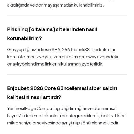
akıcılığında ve donma yaşamadan kullanabilirsiniz.
Phishing (oltalama) sitelerinden nasıl
korunabilirim?
Giriş yaptığınız adresin SHA-256 tabanlı SSL sertifikasını
kontrol etmeniz ve yalnızca bu resmi gateway üzerindeki
onaylı yönlendirme linklerini kullanmanız yeterlidir.
Enjoybet 2026 Core Güncellemesi siber saldırı
kalitesini nasıl artırdı?
Yeni nesil Edge Computing dağıtım ağları ve donanımsal
Layer 7 filtreleme teknolojileri entegre edilerek, bot trafikleri
mikro saniyeler seviyesinde ayrıştırılıp sönümlenmektedir.