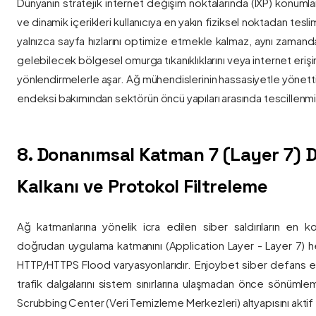
Dünyanın stratejik internet değişim noktalarında (IXP) konumlan
ve dinamik içerikleri kullanıcıya en yakın fiziksel noktadan tesl
yalnızca sayfa hızlarını optimize etmekle kalmaz, aynı zama
gelebilecek bölgesel omurga tıkanıklıklarını veya internet eriş
yönlendirmelerle aşar. Ağ mühendislerinin hassasiyetle yönettiği
endeksi bakımından sektörün öncü yapıları arasında tescillenmiş
8. Donanımsal Katman 7 (Layer 7)
Kalkanı ve Protokol Filtreleme
Ağ katmanlarına yönelik icra edilen siber saldırıların en ko
doğrudan uygulama katmanını (Application Layer - Layer 7) h
HTTP/HTTPS Flood varyasyonlarıdır. Enjoybet siber defans ekip
trafik dalgalarını sistem sınırlarına ulaşmadan önce sönüml
Scrubbing Center (Veri Temizleme Merkezleri) altyapısını aktif