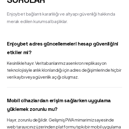
Enjoybet bağlantı kararlılığı ve altyapı güvenliği hakkında
merak edilen kurumsal başlıklar.
Enjoybet adres güncellemeleri hesap güvenliğini
etkiler mi?
Kesinlikle hayır. Veritabanlarımız asenkron replikasyon
teknolojisiyle anlık klonlandığı için adres değişimlerinde hiçbir
veri kaybı veya güvenlik açığı oluşmaz.
Mobil cihazlardan erişim sağlarken uygulama
yüklemek zorunlu mu?
Hayır, zorunlu değildir. Gelişmiş PWA mimarimiz sayesinde
web tarayıcınız üzerinden platformu tıpkı bir mobil uygulama