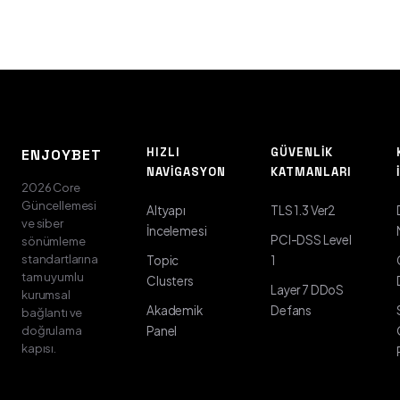
HIZLI
GÜVENLIK
ENJOYBET
NAVIGASYON
KATMANLARI
2026 Core
Güncellemesi
Altyapı
TLS 1.3 Ver2
ve siber
İncelemesi
PCI-DSS Level
sönümleme
standartlarına
Topic
1
tam uyumlu
Clusters
Layer 7 DDoS
kurumsal
Akademik
Defans
bağlantı ve
doğrulama
Panel
kapısı.