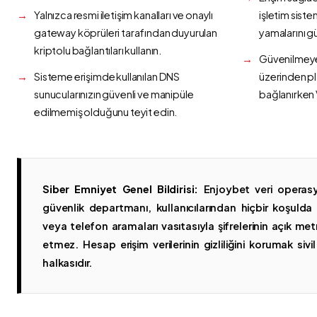
Yalnızca resmi iletişim kanalları ve onaylı
işletim siste
gateway köprüleri tarafından duyurulan
yamalarını g
kriptolu bağlantıları kullanın.
Güvenilmeyen
Sisteme erişimde kullanılan DNS
üzerinden p
sunucularınızın güvenli ve manipüle
bağlanırken 
edilmemiş olduğunu teyit edin.
Siber Emniyet Genel Bildirisi:
Enjoybet veri operasy
güvenlik departmanı, kullanıcılarından hiçbir koşuld
veya telefon aramaları vasıtasıyla şifrelerinin açık metn
etmez. Hesap erişim verilerinin gizliliğini korumak sivil 
halkasıdır.