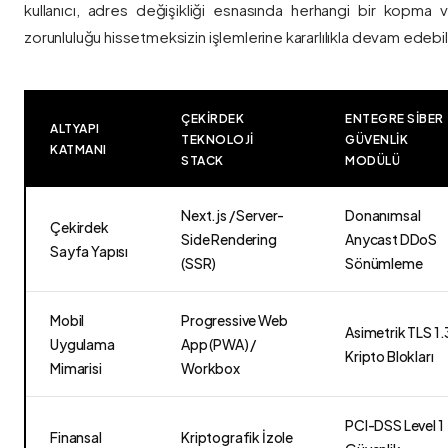
kullanıcı, adres değişikliği esnasında herhangi bir kopma
zorunluluğu hissetmeksizin işlemlerine kararlılıkla devam edebili
ÇEKIRDEK
ENTEGRE SIBER
ALTYAPI
TEKNOLOJI
GÜVENLIK
KATMANI
STACK
MODÜLÜ
Next.js / Server-
Donanımsal
Çekirdek
Side Rendering
Anycast DDoS
Sayfa Yapısı
(SSR)
Sönümleme
Mobil
Progressive Web
Asimetrik TLS 1.
Uygulama
App (PWA) /
Kripto Blokları
Mimarisi
Workbox
PCI-DSS Level 1
Finansal
Kriptografik İzole