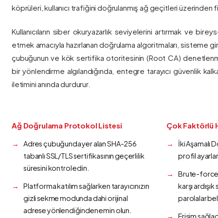
köprüleri, kullanıcı trafiğini doğrulanmış ağ geçitleri üzerinden fi
Kullanıcıların siber okuryazarlık seviyelerini artırmak ve bireys
etmek amacıyla hazırlanan doğrulama algoritmaları, sisteme gir
çubuğunun ve kök sertifika otoritesinin (Root CA) denetlenmes
bir yönlendirme algılandığında, entegre tarayıcı güvenlik kalk
iletimini anında durdurur.
Ağ Doğrulama Protokol Listesi
Çok Faktörlü 
Adres çubuğunda yer alan SHA-256
İki Aşamalı 
tabanlı SSL/TLS sertifikasının geçerlilik
profil ayarla
süresini kontrol edin.
Brute-force 
Platforma katılım sağlarken tarayıcınızın
karşı ardışı
gizli sekme modunda dahi orijinal
parolalar bel
adrese yönlendiğinden emin olun.
Erişim sağlad