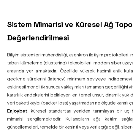
Sistem Mimarisi ve Küresel Ağ Topolo
Değerlendirilmesi
Bilişim sistemleri mühendisliği, asenkron iletişim protokolleri, 
tabanı kümeleme (clustering) teknolojileri, modern siber uzay
arasında yer almaktadır. Özellikle yüksek hacimli anlık kulla
gecikme sürelerini (latency) minimum seviyeye indirgemey
eski nesil monolitik sunucu yaklaşımları tamamen geçerliliğini yitir
kararlılık endekslerini belirleyen en temel unsur, dinamik yük
veri paketi kaybı (packet loss) yaşatmadan ne ölçüde kararlı ça
Enjoybet
, küresel standartları yeniden tanımlayan bir uç
mimarisi sergilemektedir. Kullanıcıların ağa katılım sağla
güncellemeleri, temelde bir kesinti veya veri açığı değil, siber 