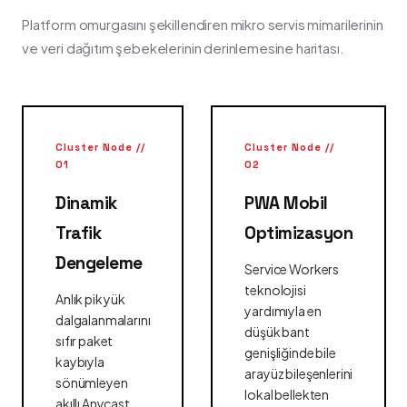
Platform omurgasını şekillendiren mikro servis mimarilerinin
ve veri dağıtım şebekelerinin derinlemesine haritası.
Cluster Node //
Cluster Node //
01
02
Dinamik
PWA Mobil
Trafik
Optimizasyon
Dengeleme
Service Workers
teknolojisi
Anlık pik yük
yardımıyla en
dalgalanmalarını
düşük bant
sıfır paket
genişliğinde bile
kaybıyla
arayüz bileşenlerini
sönümleyen
lokal bellekten
akıllı Anycast