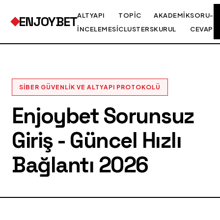
ALTYAPI
TOPIC
AKADEMIK
SORU-
ENJOYBET
İNCELEMESI
CLUSTERS
KURUL
CEVAP
SIBER GÜVENLIK VE ALTYAPI PROTOKOLÜ
Enjoybet Sorunsuz
Giriş - Güncel Hızlı
Bağlantı 2026