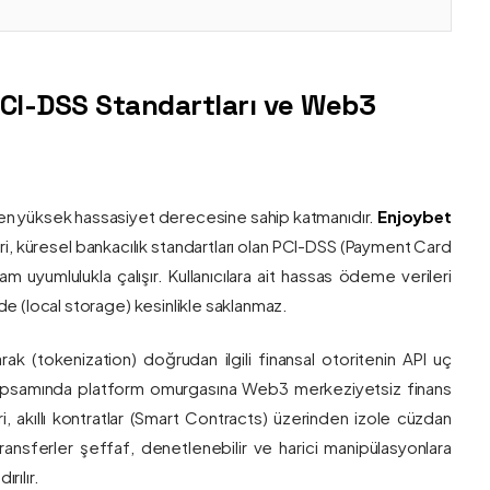
PCI-DSS Standartları ve Web3
nin en yüksek hassasiyet derecesine sahip katmanıdır.
Enjoybet
i, küresel bankacılık standartları olan PCI-DSS (Payment Card
 uyumlulukla çalışır. Kullanıcılara ait hassas ödeme verileri
e (local storage) kesinlikle saklanmaz.
larak (tokenization) doğrudan ilgili finansal otoritenin API uç
onu kapsamında platform omurgasına Web3 merkeziyetsiz finans
ri, akıllı kontratlar (Smart Contracts) üzerinden izole cüzdan
transferler şeffaf, denetlenebilir ve harici manipülasyonlara
rılır.