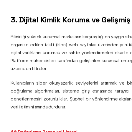
3. Dijital Kimlik Koruma ve Gelişmi
Bilinirliği yüksek kurumsal markaların karşılaştığı en yaygın si
organize edilen taklit (klon) web sayfaları üzerinden yürütül
dijital varlıklarını korumak ve sahte yönlendirmeleri ekarte 
Platform mühendisleri tarafından geliştirilen kurumsal enteg
üzerinden filtreler.
Kullanıcıların siber okuryazarlık seviyelerini artırmak ve 
doğrulama algoritmaları, sisteme giriş esnasında tarayıc
denetlenmesini zorunlu kılar. Şüpheli bir yönlendirme algıla
veri iletimini anında durdurur.
Ağ Doğrulama Protokol Listesi