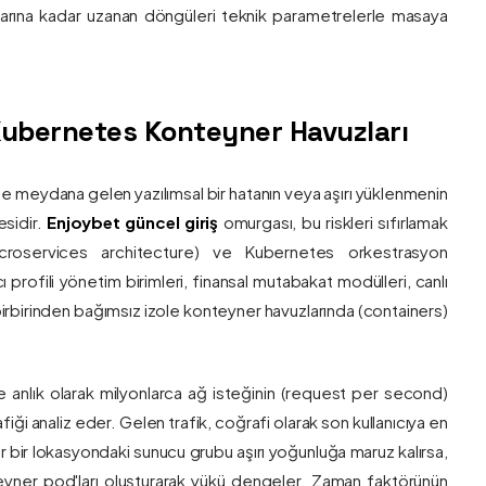
nlarına kadar uzanan döngüleri teknik parametrelerle masaya
e Kubernetes Konteyner Havuzları
de meydana gelen yazılımsal bir hatanın veya aşırı yüklenmenin
esidir.
Enjoybet güncel giriş
omurgası, bu riskleri sıfırlamak
roservices architecture) ve Kubernetes orkestrasyon
ı profili yönetim birimleri, finansal mutabakat modülleri, canlı
 birbirinden bağımsız izole konteyner havuzlarında (containers)
e anlık olarak milyonlarca ağ isteğinin (request per second)
afiği analiz eder. Gelen trafik, coğrafi olarak son kullanıcıya en
r bir lokasyondaki sunucu grubu aşırı yoğunluğa maruz kalırsa,
eyner pod'ları oluşturarak yükü dengeler. Zaman faktörünün