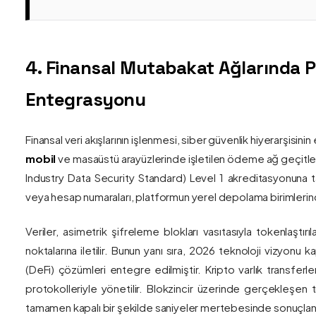
4. Finansal Mutabakat Ağlarında 
Entegrasyonu
Finansal veri akışlarının işlenmesi, siber güvenlik hiyerarşisi
mobil
ve masaüstü arayüzlerinde işletilen ödeme ağ geçitler
Industry Data Security Standard) Level 1 akreditasyonuna tam
veya hesap numaraları, platformun yerel depolama birimlerind
Veriler, asimetrik şifreleme blokları vasıtasıyla tokenlaştırı
noktalarına iletilir. Bunun yanı sıra, 2026 teknoloji vizy
(DeFi) çözümleri entegre edilmiştir. Kripto varlık transferle
protokolleriyle yönetilir. Blokzincir üzerinde gerçekleşen 
tamamen kapalı bir şekilde saniyeler mertebesinde sonuçlandı