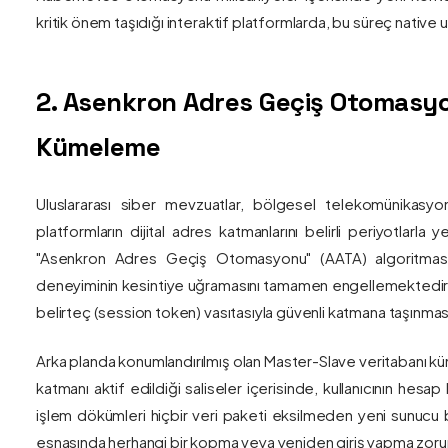
kritik önem taşıdığı interaktif platformlarda, bu süreç nativ
2. Asenkron Adres Geçiş Otomasyo
Kümeleme
Uluslararası siber mevzuatlar, bölgesel telekomünikasyon
platformların dijital adres katmanlarını belirli periyotlarla
"Asenkron Adres Geçiş Otomasyonu" (AATA) algoritmas
deneyiminin kesintiye uğramasını tamamen engellemektedir. S
belirteç (session token) vasıtasıyla güvenli katmana taşınmas
Arka planda konumlandırılmış olan Master-Slave veritabanı küm
katmanı aktif edildiği saliseler içerisinde, kullanıcının hesap
işlem dökümleri hiçbir veri paketi eksilmeden yeni sunucu blo
esnasında herhangi bir kopma veya yeniden giriş yapma zorunlu