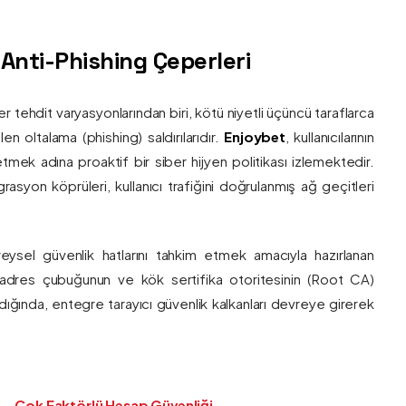
ş Anti-Phishing Çeperleri
ber tehdit varyasyonlarından biri, kötü niyetli üçüncü taraflarca
en oltalama (phishing) saldırılarıdır.
Enjoybet
, kullanıcılarının
etmek adına proaktif bir siber hijyen politikası izlemektedir.
rasyon köprüleri, kullanıcı trafiğini doğrulanmış ağ geçitleri
bireysel güvenlik hatlarını tahkim etmek amacıyla hazırlanan
ı adres çubuğunun ve kök sertifika otoritesinin (Root CA)
ndığında, entegre tarayıcı güvenlik kalkanları devreye girerek
Çok Faktörlü Hesap Güvenliği