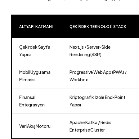
ALTYAPI KATMANI
ÇEKIRDEK TEKNOLOJI STACK
Çekirdek Sayfa
Next.js / Server-Side
Yapısı
Rendering (SSR)
Mobil Uygulama
Progressive Web App (PWA) /
Mimarisi
Workbox
Finansal
Kriptografik İzole End-Point
Entegrasyon
Yapısı
Apache Kafka / Redis
Veri Akış Motoru
Enterprise Cluster