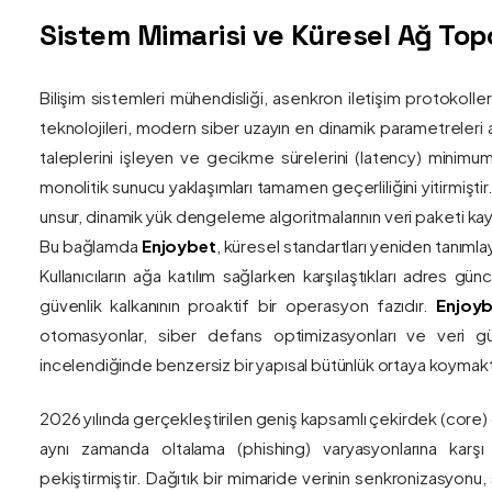
Sistem Mimarisi ve Küresel Ağ Topol
Bilişim sistemleri mühendisliği, asenkron iletişim protokolle
teknolojileri, modern siber uzayın en dinamik parametreleri ar
taleplerini işleyen ve gecikme sürelerini (latency) minim
monolitik sunucu yaklaşımları tamamen geçerliliğini yitirmiştir.
unsur, dinamik yük dengeleme algoritmalarının veri paketi kay
Bu bağlamda
Enjoybet
, küresel standartları yeniden tanıml
Kullanıcıların ağa katılım sağlarken karşılaştıkları adres gü
güvenlik kalkanının proaktif bir operasyon fazıdır.
Enjoyb
otomasyonlar, siber defans optimizasyonları ve veri güv
incelendiğinde benzersiz bir yapısal bütünlük ortaya koymakt
2026 yılında gerçekleştirilen geniş kapsamlı çekirdek (core)
aynı zamanda oltalama (phishing) varyasyonlarına karşı g
pekiştirmiştir. Dağıtık bir mimaride verinin senkronizasyonu