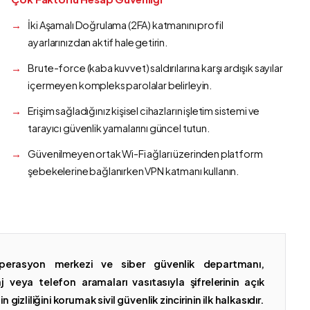
İki Aşamalı Doğrulama (2FA) katmanını profil
ayarlarınızdan aktif hale getirin.
Brute-force (kaba kuvvet) saldırılarına karşı ardışık sayılar
içermeyen kompleks parolalar belirleyin.
Erişim sağladığınız kişisel cihazların işletim sistemi ve
tarayıcı güvenlik yamalarını güncel tutun.
Güvenilmeyen ortak Wi-Fi ağları üzerinden platform
şebekelerine bağlanırken VPN katmanı kullanın.
erasyon merkezi ve siber güvenlik departmanı,
 veya telefon aramaları vasıtasıyla şifrelerinin açık
gizliliğini korumak sivil güvenlik zincirinin ilk halkasıdır.