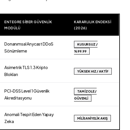
ENTEGRE SIBER GÜVENLIK
KARARLILIK ENDEKSI
MODÜLÜ
(2026)
Donanımsal Anycast DDoS
KUSURSUZ /
Sönümleme
%99.99
Asimetrik TLS 1.3 Kripto
YÜKSEK HIZ / AKTIF
Blokları
PCI-DSS Level 1 Güvenlik
TAM İZOLE /
Akreditasyonu
GÜVENLI
Anomali Tespit Eden Yapay
MILISANIYELIK AKIŞ
Zeka