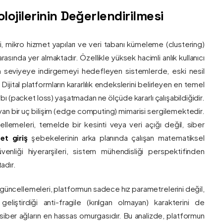
ojilerinin Değerlendirilmesi
ri, mikro hizmet yapıları ve veri tabanı kümeleme (clustering)
asında yer almaktadır. Özellikle yüksek hacimli anlık kullanıcı
um seviyeye indirgemeyi hedefleyen sistemlerde, eski nesil
 Dijital platformların kararlılık endekslerini belirleyen en temel
bı (packet loss) yaşatmadan ne ölçüde kararlı çalışabildiğidir.
ayan bir uç bilişim (edge computing) mimarisi sergilemektedir.
ncellemeleri, temelde bir kesinti veya veri açığı değil, siber
et giriş
şebekelerinin arka planında çalışan matematiksel
enliği hiyerarşileri, sistem mühendisliği perspektifinden
adır.
 güncellemeleri, platformun sadece hız parametrelerini değil,
eliştirdiği anti-fragile (kırılgan olmayan) karakterini de
, siber ağların en hassas omurgasıdır. Bu analizde, platformun