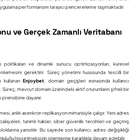
e uygulama performansını tarayıcı pencerelerine taşımaktadır.
nu ve Gerçek Zamanlı Veritabanı
 politikaları ve dinamik sunucu optimizasyonları, küresel
 yenilemesini gerektirir. Süreç yönetimi hususunda tescilli bir
ı kullanan
Enjoybet
, domain geçişleri esnasında kullanıcı
üreç, mevcut domain üzerindeki aktif oturumların şifreli bir
ı prensibine dayanır.
esi, anlık asenkron replikasyon mimarisiyle çalışır. Yeni adres
 bakiyeleri, tanımlı hakları, siber güvenlik tercihleri ve geçmiş
klarına yansıtılır. Bu sayede son kullanıcı, adres değişikliği
luğu hissetmeksizin işlemlerine kararlılıkla devam edebilir.