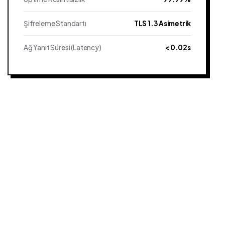
Şifreleme Standartı
TLS 1.3 Asimetrik
Ağ Yanıt Süresi (Latency)
< 0.02s