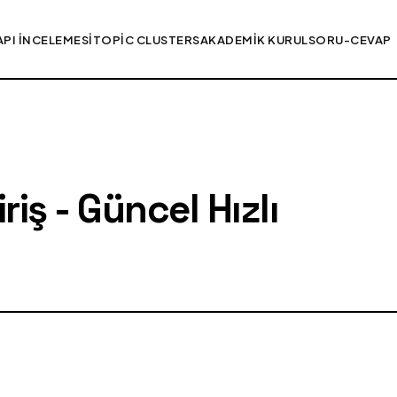
API İNCELEMESI
TOPIC CLUSTERS
AKADEMIK KURUL
SORU-CEVAP
iş - Güncel Hızlı