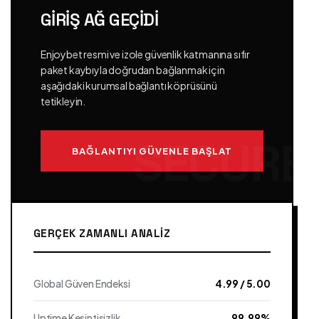
GIRIŞ AĞ GEÇIDI
Enjoybet resmi ve izole güvenlik katmanına sıfır
paket kaybıyla doğrudan bağlanmak için
aşağıdaki kurumsal bağlantı köprüsünü
tetikleyin.
BAĞLANTIYI GÜVENLE BAŞLAT
GERÇEK ZAMANLI ANALIZ
Global Güven Endeksi
4.99 / 5.00
Uptime Kesintisizlik
99.99%