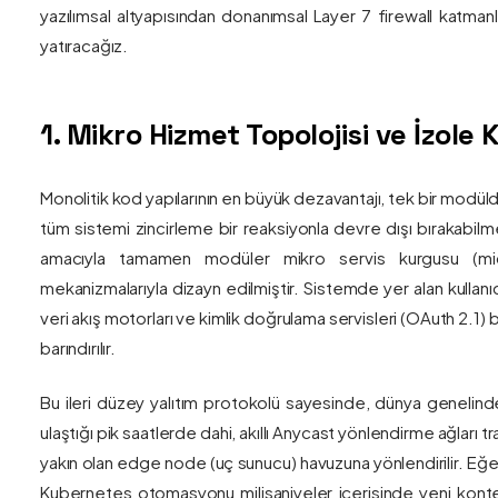
yazılımsal altyapısından donanımsal Layer 7 firewall katma
yatıracağız.
1. Mikro Hizmet Topolojisi ve İzol
Monolitik kod yapılarının en büyük dezavantajı, tek bir modül
tüm sistemi zincirleme bir reaksiyonla devre dışı bırakabilm
amacıyla tamamen modüler mikro servis kurgusu (mic
mekanizmalarıyla dizayn edilmiştir. Sistemde yer alan kullanıc
veri akış motorları ve kimlik doğrulama servisleri (OAuth 2.1)
barındırılır.
Bu ileri düzey yalıtım protokolü sayesinde, dünya genelind
ulaştığı pik saatlerde dahi, akıllı Anycast yönlendirme ağları tr
yakın olan edge node (uç sunucu) havuzuna yönlendirilir. Eğe
Kubernetes otomasyonu milisaniyeler içerisinde yeni kont