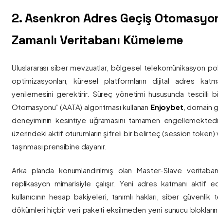
2. Asenkron Adres Geçiş Otomasyo
Zamanlı Veritabanı Kümeleme
Uluslararası siber mevzuatlar, bölgesel telekomünikasyon poli
optimizasyonları, küresel platformların dijital adres katmanl
yenilemesini gerektirir. Süreç yönetimi hususunda tescilli
Otomasyonu" (AATA) algoritması kullanan
Enjoybet
, domain g
deneyiminin kesintiye uğramasını tamamen engellemekted
üzerindeki aktif oturumların şifreli bir belirteç (session token)
taşınması prensibine dayanır.
Arka planda konumlandırılmış olan Master-Slave veritaban
replikasyon mimarisiyle çalışır. Yeni adres katmanı aktif edi
kullanıcının hesap bakiyeleri, tanımlı hakları, siber güvenlik
dökümleri hiçbir veri paketi eksilmeden yeni sunucu blokların