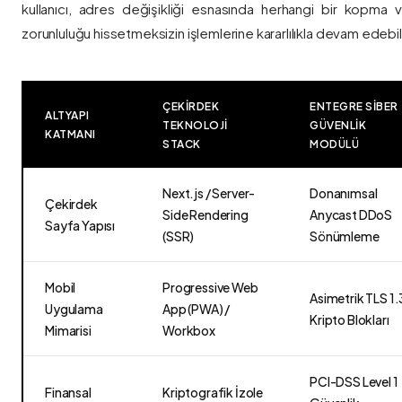
kullanıcı, adres değişikliği esnasında herhangi bir kopma
zorunluluğu hissetmeksizin işlemlerine kararlılıkla devam edebili
ÇEKIRDEK
ENTEGRE SIBER
ALTYAPI
TEKNOLOJI
GÜVENLIK
KATMANI
STACK
MODÜLÜ
Next.js / Server-
Donanımsal
Çekirdek
Side Rendering
Anycast DDoS
Sayfa Yapısı
(SSR)
Sönümleme
Mobil
Progressive Web
Asimetrik TLS 1.
Uygulama
App (PWA) /
Kripto Blokları
Mimarisi
Workbox
PCI-DSS Level 1
Finansal
Kriptografik İzole