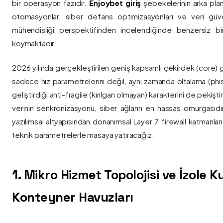
bir operasyon fazıdır.
Enjoybet giriş
şebekelerinin arka pla
otomasyonlar, siber defans optimizasyonları ve veri güvenl
mühendisliği perspektifinden incelendiğinde benzersiz bi
koymaktadır.
2026 yılında gerçekleştirilen geniş kapsamlı çekirdek (core) 
sadece hız parametrelerini değil, aynı zamanda oltalama (phis
geliştirdiği anti-fragile (kırılgan olmayan) karakterini de pekişti
verinin senkronizasyonu, siber ağların en hassas omurgasıdı
yazılımsal altyapısından donanımsal Layer 7 firewall katmanla
teknik parametrelerle masaya yatıracağız.
1. Mikro Hizmet Topolojisi ve İzole 
Konteyner Havuzları