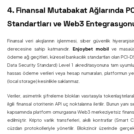
4. Finansal Mutabakat Ağlarında P
Standartları ve Web3 Entegrasyon
Finansal veri akışlarının işlenmesi, siber güvenlik hiyerarşi
derecesine sahip katmanıdır.
Enjoybet mobil
ve masaüstü
ödeme ağ geçitleri, küresel bankacılık standartları olan PCI-
Data Security Standard) Level 1 akreditasyonuna tam uyumlulukla
hassas ödeme verileri veya hesap numaraları, platformun ye
(local storage) kesinlikle saklanmaz.
Veriler, asimetrik şifreleme blokları vasıtasıyla tokenlaştırıl
ilgili finansal otoritenin API uç noktalarına iletilir. Bunun yanı
kapsamında platform omurgasına Web3 merkeziyetsiz finans
edilmiştir. Kripto varlık transferleri, akıllı kontratlar (Smar
cüzdan protokolleriyle yönetilir. Blokzincir üzerinde gerçe