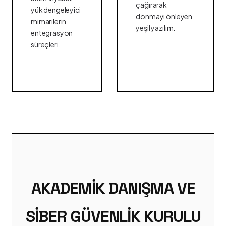
çağırarak
yük dengeleyici
donmayı önleyen
mimarilerin
yeşil yazılım.
entegrasyon
süreçleri.
AKADEMIK DANIŞMA VE
SIBER GÜVENLIK KURULU