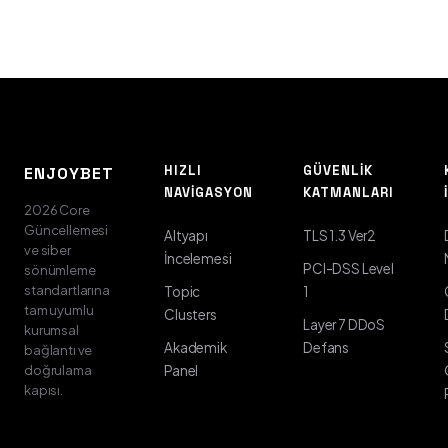
HIZLI
GÜVENLIK
ENJOYBET
NAVIGASYON
KATMANLARI
2026 Core
Güncellemesi
Altyapı
TLS 1.3 Ver2
ve siber
İncelemesi
PCI-DSS Level
sönümleme
standartlarına
Topic
1
tam uyumlu
Clusters
Layer 7 DDoS
kurumsal
Akademik
Defans
bağlantı ve
doğrulama
Panel
kapısı.