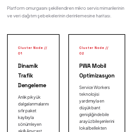
Platform omurgasını şekillendiren mikro servis mimarilerinin
ve veri dağıtım şebekelerinin derinlemesine haritası.
Cluster Node //
Cluster Node //
01
02
Dinamik
PWA Mobil
Trafik
Optimizasyon
Dengeleme
Service Workers
teknolojisi
Anlık pik yük
yardımıyla en
dalgalanmalarını
düşük bant
sıfır paket
genişliğinde bile
kaybıyla
arayüz bileşenlerini
sönümleyen
lokal bellekten
akıllı Anycast