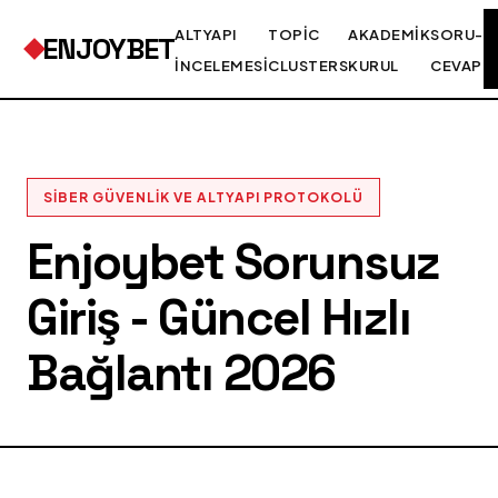
ALTYAPI
TOPIC
AKADEMIK
SORU-
ENJOYBET
İNCELEMESI
CLUSTERS
KURUL
CEVAP
SIBER GÜVENLIK VE ALTYAPI PROTOKOLÜ
Enjoybet Sorunsuz
Giriş - Güncel Hızlı
Bağlantı 2026