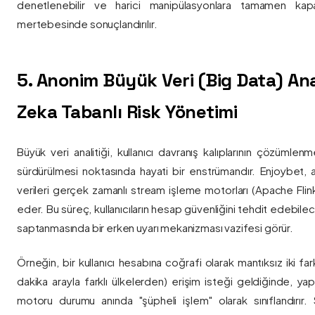
denetlenebilir ve harici manipülasyonlara tamamen kapa
mertebesinde sonuçlandırılır.
5. Anonim Büyük Veri (Big Data) Ana
Zeka Tabanlı Risk Yönetimi
Büyük veri analitiği, kullanıcı davranış kalıplarının çözümlenm
sürdürülmesi noktasında hayati bir enstrümandır. Enjoybet,
verileri gerçek zamanlı stream işleme motorları (Apache Flink /
eder. Bu süreç, kullanıcıların hesap güvenliğini tehdit edebile
saptanmasında bir erken uyarı mekanizması vazifesi görür.
Örneğin, bir kullanıcı hesabına coğrafi olarak mantıksız iki fa
dakika arayla farklı ülkelerden) erişim isteği geldiğinde, yap
motoru durumu anında "şüpheli işlem" olarak sınıflandırır. Si