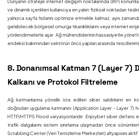
Dünyanın stratejik internet değişim noktalarında (IXP) konumlan
ve dinamik içerikleri kullanıcıya en yakın fiziksel noktadan tesl
yalnızca sayfa hızlarını optimize etmekle kalmaz, aynı zama
gelebilecek bölgesel omurga tıkanıklıklarını veya internet eriş
yönlendirmelerle aşar. Ağ mühendislerinin hassasiyetle yönettiği
endeksi bakımından sektörün öncü yapıları arasında tescillenmiş
8. Donanımsal Katman 7 (Layer 7)
Kalkanı ve Protokol Filtreleme
Ağ katmanlarına yönelik icra edilen siber saldırıların en ko
doğrudan uygulama katmanını (Application Layer - Layer 7) h
HTTP/HTTPS Flood varyasyonlarıdır. Enjoybet siber defans ekip
trafik dalgalarını sistem sınırlarına ulaşmadan önce sönüml
Scrubbing Center (Veri Temizleme Merkezleri) altyapısını aktif