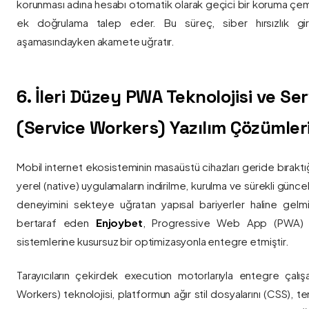
korunması adına hesabı otomatik olarak geçici bir koruma çemb
ek doğrulama talep eder. Bu süreç, siber hırsızlık gir
aşamasındayken akamete uğratır.
6. İleri Düzey PWA Teknolojisi ve Serv
(Service Workers) Yazılım Çözümler
Mobil internet ekosisteminin masaüstü cihazları geride bırak
yerel (native) uygulamaların indirilme, kurulma ve sürekli günce
deneyimini sekteye uğratan yapısal bariyerler haline gelm
bertaraf eden
Enjoybet
, Progressive Web App (PWA) mim
sistemlerine kusursuz bir optimizasyonla entegre etmiştir.
Tarayıcıların çekirdek execution motorlarıyla entegre çalışa
Workers) teknolojisi, platformun ağır stil dosyalarını (CSS), t