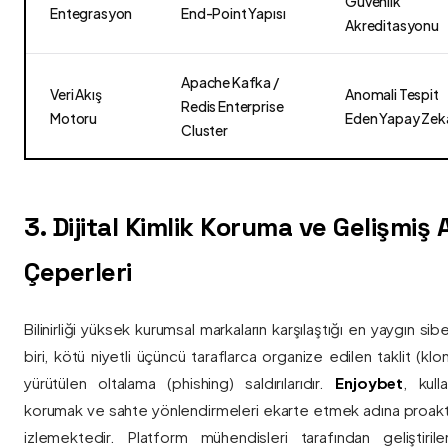
Güvenlik
Entegrasyon
End-Point Yapısı
Akreditasyonu
Apache Kafka /
Veri Akış
Anomali Tespit
Redis Enterprise
Motoru
Eden Yapay Zek
Cluster
3. Dijital Kimlik Koruma ve Gelişmiş
Çeperleri
Bilinirliği yüksek kurumsal markaların karşılaştığı en yaygın si
biri, kötü niyetli üçüncü taraflarca organize edilen taklit (kl
yürütülen oltalama (phishing) saldırılarıdır.
Enjoybet
, kulla
korumak ve sahte yönlendirmeleri ekarte etmek adına proaktif 
izlemektedir. Platform mühendisleri tarafından geliştiri