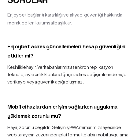
Enjoybet bağlantı kararlılığı ve altyapı güvenliği hakkında
merak edilen kurumsal başlıklar.
Enjoybet adres güncellemeleri hesap güvenliğini
etkiler mi?
Kesinlikle hayır. Veritabanlarımız asenkron replikasyon
teknolojisiyle anlık klonlandığı için adres değişimlerinde hiçbir
veri kaybı veya güvenlik açığı oluşmaz.
Mobil cihazlardan erişim sağlarken uygulama
yüklemek zorunlu mu?
Hayır, zorunlu değildir. Gelişmiş PWA mimarimiz sayesinde
web tarayıcınız üzerinden platformu tıpkı bir mobil uygulama