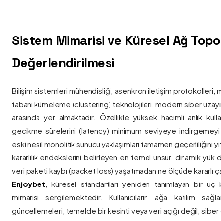
Sistem Mimarisi ve Küresel Ağ Topolo
Değerlendirilmesi
Bilişim sistemleri mühendisliği, asenkron iletişim protokolleri, 
tabanı kümeleme (clustering) teknolojileri, modern siber uzay
arasında yer almaktadır. Özellikle yüksek hacimli anlık kulla
gecikme sürelerini (latency) minimum seviyeye indirgemey
eski nesil monolitik sunucu yaklaşımları tamamen geçerliliğini yitir
kararlılık endekslerini belirleyen en temel unsur, dinamik yük
veri paketi kaybı (packet loss) yaşatmadan ne ölçüde kararlı ça
Enjoybet
, küresel standartları yeniden tanımlayan bir uç
mimarisi sergilemektedir. Kullanıcıların ağa katılım sağla
güncellemeleri, temelde bir kesinti veya veri açığı değil, siber 