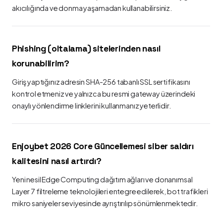
akıcılığında ve donma yaşamadan kullanabilirsiniz.
Phishing (oltalama) sitelerinden nasıl
korunabilirim?
Giriş yaptığınız adresin SHA-256 tabanlı SSL sertifikasını
kontrol etmeniz ve yalnızca bu resmi gateway üzerindeki
onaylı yönlendirme linklerini kullanmanız yeterlidir.
Enjoybet 2026 Core Güncellemesi siber saldırı
kalitesini nasıl artırdı?
Yeni nesil Edge Computing dağıtım ağları ve donanımsal
Layer 7 filtreleme teknolojileri entegre edilerek, bot trafikleri
mikro saniyeler seviyesinde ayrıştırılıp sönümlenmektedir.