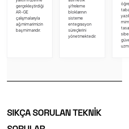
öğr
gerçekleştirdiği
şifreleme
taba
AR-GE
bloklarının
yazı
çalışmalarıyla
sisteme
mima
ağ mimarimizin
entegrasyon
tasa
baş mimarıdır.
süreçlerini
sibe
yönetmektedir.
güve
uzm
SIKÇA SORULAN TEKNIK
SORULAR