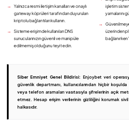
Yalnızca resmi iletişim kanalları ve onaylı
işletim siste
gateway köprüleri tarafından duyurulan
yamalarını g
kriptolu bağlantıları kullanın.
Güvenilmeyen
Sisteme erişimde kullanılan DNS
üzerinden p
sunucularınızın güvenli ve manipüle
bağlanırken 
edilmemiş olduğunu teyit edin.
Siber Emniyet Genel Bildirisi:
Enjoybet veri operasy
güvenlik departmanı, kullanıcılarından hiçbir koşuld
veya telefon aramaları vasıtasıyla şifrelerinin açık metn
etmez. Hesap erişim verilerinin gizliliğini korumak sivil 
halkasıdır.