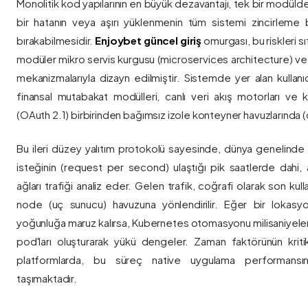
Monolitik kod yapılarının en büyük dezavantajı, tek bir modül
bir hatanın veya aşırı yüklenmenin tüm sistemi zincirleme 
bırakabilmesidir.
Enjoybet güncel giriş
omurgası, bu riskleri 
modüler mikro servis kurgusu (microservices architecture) 
mekanizmalarıyla dizayn edilmiştir. Sistemde yer alan kullanıcı
finansal mutabakat modülleri, canlı veri akış motorları ve k
(OAuth 2.1) birbirinden bağımsız izole konteyner havuzlarında (co
Bu ileri düzey yalıtım protokolü sayesinde, dünya genelinde a
isteğinin (request per second) ulaştığı pik saatlerde dahi, 
ağları trafiği analiz eder. Gelen trafik, coğrafi olarak son ku
node (uç sunucu) havuzuna yönlendirilir. Eğer bir lokasy
yoğunluğa maruz kalırsa, Kubernetes otomasyonu milisaniyeler
pod'ları oluşturarak yükü dengeler. Zaman faktörünün kriti
platformlarda, bu süreç native uygulama performansını
taşımaktadır.