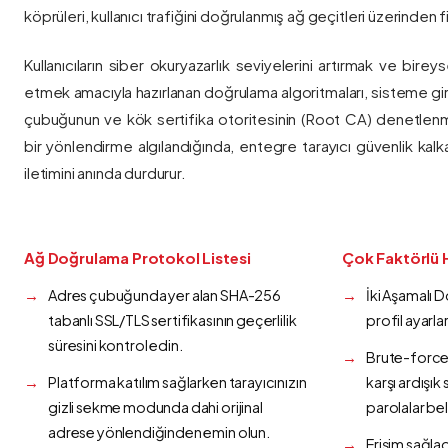
köprüleri, kullanıcı trafiğini doğrulanmış ağ geçitleri üzerinden fi
Kullanıcıların siber okuryazarlık seviyelerini artırmak ve bireys
etmek amacıyla hazırlanan doğrulama algoritmaları, sisteme gir
çubuğunun ve kök sertifika otoritesinin (Root CA) denetlenmes
bir yönlendirme algılandığında, entegre tarayıcı güvenlik kalk
iletimini anında durdurur.
Ağ Doğrulama Protokol Listesi
Çok Faktörlü 
Adres çubuğunda yer alan SHA-256
İki Aşamalı 
tabanlı SSL/TLS sertifikasının geçerlilik
profil ayarla
süresini kontrol edin.
Brute-force 
Platforma katılım sağlarken tarayıcınızın
karşı ardışı
gizli sekme modunda dahi orijinal
parolalar bel
adrese yönlendiğinden emin olun.
Erişim sağlad