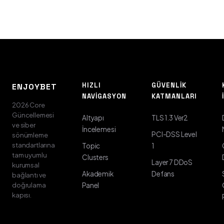
HIZLI
GÜVENLIK
ENJOYBET
NAVIGASYON
KATMANLARI
2026 Core
Güncellemesi
Altyapı
TLS 1.3 Ver2
ve siber
İncelemesi
PCI-DSS Level
sönümleme
standartlarına
Topic
1
tam uyumlu
Clusters
Layer 7 DDoS
kurumsal
Akademik
Defans
bağlantı ve
doğrulama
Panel
kapısı.