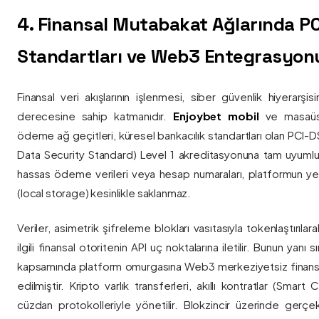
4. Finansal Mutabakat Ağlarında P
Standartları ve Web3 Entegrasyon
Finansal veri akışlarının işlenmesi, siber güvenlik hiyerarşi
derecesine sahip katmanıdır.
Enjoybet mobil
ve masaüstü
ödeme ağ geçitleri, küresel bankacılık standartları olan PCI-
Data Security Standard) Level 1 akreditasyonuna tam uyumlulukla
hassas ödeme verileri veya hesap numaraları, platformun ye
(local storage) kesinlikle saklanmaz.
Veriler, asimetrik şifreleme blokları vasıtasıyla tokenlaştırıl
ilgili finansal otoritenin API uç noktalarına iletilir. Bunun yanı
kapsamında platform omurgasına Web3 merkeziyetsiz finans
edilmiştir. Kripto varlık transferleri, akıllı kontratlar (Smar
cüzdan protokolleriyle yönetilir. Blokzincir üzerinde gerçe