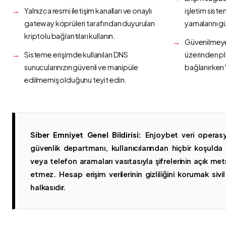
Yalnızca resmi iletişim kanalları ve onaylı
işletim siste
gateway köprüleri tarafından duyurulan
yamalarını g
kriptolu bağlantıları kullanın.
Güvenilmeyen
Sisteme erişimde kullanılan DNS
üzerinden p
sunucularınızın güvenli ve manipüle
bağlanırken 
edilmemiş olduğunu teyit edin.
Siber Emniyet Genel Bildirisi:
Enjoybet veri operasy
güvenlik departmanı, kullanıcılarından hiçbir koşuld
veya telefon aramaları vasıtasıyla şifrelerinin açık metn
etmez. Hesap erişim verilerinin gizliliğini korumak sivil 
halkasıdır.