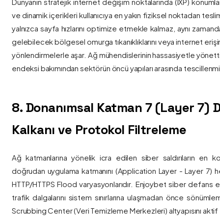
Dünyanın stratejik internet değişim noktalarında (IXP) konumlan
ve dinamik içerikleri kullanıcıya en yakın fiziksel noktadan tesl
yalnızca sayfa hızlarını optimize etmekle kalmaz, aynı zama
gelebilecek bölgesel omurga tıkanıklıklarını veya internet eriş
yönlendirmelerle aşar. Ağ mühendislerinin hassasiyetle yönettiği
endeksi bakımından sektörün öncü yapıları arasında tescillenmiş
8. Donanımsal Katman 7 (Layer 7)
Kalkanı ve Protokol Filtreleme
Ağ katmanlarına yönelik icra edilen siber saldırıların en ko
doğrudan uygulama katmanını (Application Layer - Layer 7) h
HTTP/HTTPS Flood varyasyonlarıdır. Enjoybet siber defans ekip
trafik dalgalarını sistem sınırlarına ulaşmadan önce sönüml
Scrubbing Center (Veri Temizleme Merkezleri) altyapısını aktif