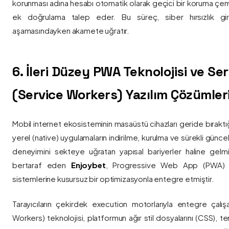
korunması adına hesabı otomatik olarak geçici bir koruma çemb
ek doğrulama talep eder. Bu süreç, siber hırsızlık gir
aşamasındayken akamete uğratır.
6. İleri Düzey PWA Teknolojisi ve Serv
(Service Workers) Yazılım Çözümler
Mobil internet ekosisteminin masaüstü cihazları geride bırak
yerel (native) uygulamaların indirilme, kurulma ve sürekli günce
deneyimini sekteye uğratan yapısal bariyerler haline gelm
bertaraf eden
Enjoybet
, Progressive Web App (PWA) mim
sistemlerine kusursuz bir optimizasyonla entegre etmiştir.
Tarayıcıların çekirdek execution motorlarıyla entegre çalışa
Workers) teknolojisi, platformun ağır stil dosyalarını (CSS), t