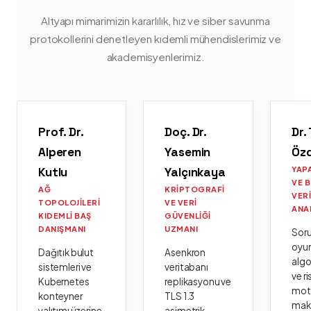
Altyapı mimarimizin kararlılık, hız ve siber savunma
protokollerini denetleyen kıdemli mühendislerimiz ve
akademisyenlerimiz.
Prof. Dr.
Doç. Dr.
Dr.
Alperen
Yasemin
Öz
Kutlu
Yalçınkaya
YAP
VE 
AĞ
KRIPTOGRAFI
VER
TOPOLOJILERI
VE VERI
ANA
KIDEMLI BAŞ
GÜVENLIĞI
DANIŞMANI
UZMANI
Sor
oyu
Dağıtık bulut
Asenkron
algo
sistemleri ve
veritabanı
ve ri
Kubernetes
replikasyonu ve
moto
konteyner
TLS 1.3
mak
yalıtımı üzerine
asimetrik