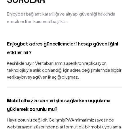
Enjoybet bağlantı kararlılığı ve altyapı güvenliği hakkında
merak edilen kurumsal başlıklar.
Enjoybet adres güncellemeleri hesap güvenliğini
etkiler mi?
Kesinlikle hayır. Veritabanlarımız asenkron replikasyon
teknolojisiyle anlık klonlandığı için adres değişimlerinde hiçbir
veri kaybı veya güvenlik açığı oluşmaz.
Mobil cihazlardan erişim sağlarken uygulama
yüklemek zorunlu mu?
Hayır, zorunlu değildir. Gelişmiş PWA mimarimiz sayesinde
web tarayıcınız üzerinden platformu tıpkı bir mobil uygulama