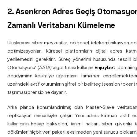
2. Asenkron Adres Geçiş Otomasyo
Zamanlı Veritabanı Kümeleme
Uluslararası siber mevzuatlar, bölgesel telekomünikasyon poli
optimizasyonları, küresel platformların dijital adres katmanl
yenilemesini gerektirir. Süreç yönetimi hususunda tescilli
Otomasyonu" (AATA) algoritması kullanan
Enjoybet
, domain g
deneyiminin kesintiye uğramasını tamamen engellemekted
üzerindeki aktif oturumların şifreli bir belirteç (session token)
taşınması prensibine dayanır.
Arka planda konumlandırılmış olan Master-Slave veritaban
replikasyon mimarisiyle çalışır. Yeni adres katmanı aktif edi
kullanıcının hesap bakiyeleri, tanımlı hakları, siber güvenlik
dökümleri hiçbir veri paketi eksilmeden yeni sunucu blokların