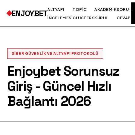
ALTYAPI
TOPIC
AKADEMIK
SORU-
ENJOYBET
İNCELEMESI
CLUSTERS
KURUL
CEVAP
SIBER GÜVENLIK VE ALTYAPI PROTOKOLÜ
Enjoybet Sorunsuz
Giriş - Güncel Hızlı
Bağlantı 2026