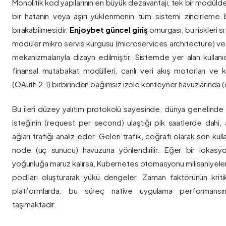
Monolitik kod yapılarının en büyük dezavantajı, tek bir modül
bir hatanın veya aşırı yüklenmenin tüm sistemi zincirleme 
bırakabilmesidir.
Enjoybet güncel giriş
omurgası, bu riskleri 
modüler mikro servis kurgusu (microservices architecture) 
mekanizmalarıyla dizayn edilmiştir. Sistemde yer alan kullanıcı
finansal mutabakat modülleri, canlı veri akış motorları ve k
(OAuth 2.1) birbirinden bağımsız izole konteyner havuzlarında (co
Bu ileri düzey yalıtım protokolü sayesinde, dünya genelinde a
isteğinin (request per second) ulaştığı pik saatlerde dahi, 
ağları trafiği analiz eder. Gelen trafik, coğrafi olarak son ku
node (uç sunucu) havuzuna yönlendirilir. Eğer bir lokasy
yoğunluğa maruz kalırsa, Kubernetes otomasyonu milisaniyeler
pod'ları oluşturarak yükü dengeler. Zaman faktörünün kriti
platformlarda, bu süreç native uygulama performansını
taşımaktadır.