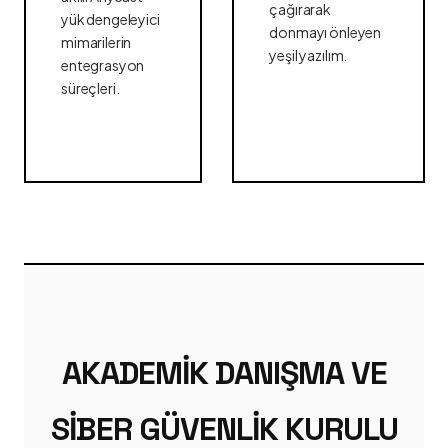
çağırarak
yük dengeleyici
donmayı önleyen
mimarilerin
yeşil yazılım.
entegrasyon
süreçleri.
AKADEMIK DANIŞMA VE
SIBER GÜVENLIK KURULU