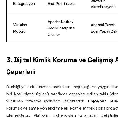
Güvenlik
Entegrasyon
End-Point Yapısı
Akreditasyonu
Apache Kafka /
Veri Akış
Anomali Tespit
Redis Enterprise
Motoru
Eden Yapay Zek
Cluster
3. Dijital Kimlik Koruma ve Gelişmiş
Çeperleri
Bilinirliği yüksek kurumsal markaların karşılaştığı en yaygın si
biri, kötü niyetli üçüncü taraflarca organize edilen taklit (kl
yürütülen oltalama (phishing) saldırılarıdır.
Enjoybet
, kulla
korumak ve sahte yönlendirmeleri ekarte etmek adına proaktif 
izlemektedir. Platform mühendisleri tarafından geliştiri