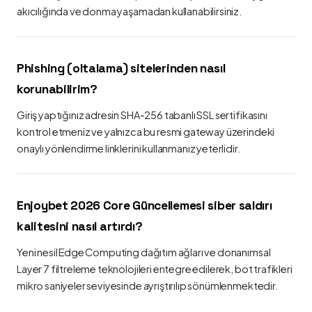
akıcılığında ve donma yaşamadan kullanabilirsiniz.
Phishing (oltalama) sitelerinden nasıl
korunabilirim?
Giriş yaptığınız adresin SHA-256 tabanlı SSL sertifikasını
kontrol etmeniz ve yalnızca bu resmi gateway üzerindeki
onaylı yönlendirme linklerini kullanmanız yeterlidir.
Enjoybet 2026 Core Güncellemesi siber saldırı
kalitesini nasıl artırdı?
Yeni nesil Edge Computing dağıtım ağları ve donanımsal
Layer 7 filtreleme teknolojileri entegre edilerek, bot trafikleri
mikro saniyeler seviyesinde ayrıştırılıp sönümlenmektedir.