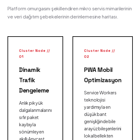
Platform omurgasını şekillendiren mikro servis mimarilerinin
ve veri dağıtım şebekelerinin derinlemesine haritası.
Cluster Node //
Cluster Node //
01
02
Dinamik
PWA Mobil
Trafik
Optimizasyon
Dengeleme
Service Workers
teknolojisi
Anlık pik yük
yardımıyla en
dalgalanmalarını
düşük bant
sıfır paket
genişliğinde bile
kaybıyla
arayüz bileşenlerini
sönümleyen
lokal bellekten
akıllı Anycast