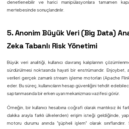
denetlenebilir ve harici manipülasyonlara tamamen kapa
mertebesinde sonuçlandırılır.
5. Anonim Büyük Veri (Big Data) Ana
Zeka Tabanlı Risk Yönetimi
Büyük veri analitiği, kullanıcı davranış kalıplarının çözümlenm
sürdürülmesi noktasında hayati bir enstrümandır. Enjoybet,
verileri gerçek zamanlı stream işleme motorları (Apache Flink /
eder. Bu süreç, kullanıcıların hesap güvenliğini tehdit edebile
saptanmasında bir erken uyarı mekanizması vazifesi görür.
Örneğin, bir kullanıcı hesabına coğrafi olarak mantıksız iki fa
dakika arayla farklı ülkelerden) erişim isteği geldiğinde, yap
motoru durumu anında "şüpheli işlem" olarak sınıflandırır. Si