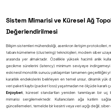
Sistem Mimarisi ve Küresel Ağ Topolo
Değerlendirilmesi
Bilişim sistemleri mühendisliği, asenkron iletişim protokolleri, 
tabanı kümeleme (clustering) teknolojileri, modern siber uzay
arasında yer almaktadır. Özellikle yüksek hacimli anlık kulla
gecikme sürelerini (latency) minimum seviyeye indirgemey
eski nesil monolitik sunucu yaklaşımları tamamen geçerliliğini yitir
kararlılık endekslerini belirleyen en temel unsur, dinamik yük
veri paketi kaybı (packet loss) yaşatmadan ne ölçüde kararlı ça
Enjoybet
, küresel standartları yeniden tanımlayan bir uç
mimarisi sergilemektedir. Kullanıcıların ağa katılım sağla
güncellemeleri, temelde bir kesinti veya veri açığı değil, siber 