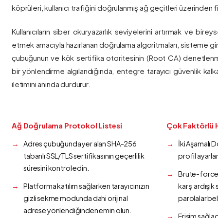
köprüleri, kullanıcı trafiğini doğrulanmış ağ geçitleri üzerinden fi
Kullanıcıların siber okuryazarlık seviyelerini artırmak ve bireys
etmek amacıyla hazırlanan doğrulama algoritmaları, sisteme gir
çubuğunun ve kök sertifika otoritesinin (Root CA) denetlenmes
bir yönlendirme algılandığında, entegre tarayıcı güvenlik kalk
iletimini anında durdurur.
Ağ Doğrulama Protokol Listesi
Çok Faktörlü 
Adres çubuğunda yer alan SHA-256
İki Aşamalı 
tabanlı SSL/TLS sertifikasının geçerlilik
profil ayarla
süresini kontrol edin.
Brute-force 
Platforma katılım sağlarken tarayıcınızın
karşı ardışı
gizli sekme modunda dahi orijinal
parolalar bel
adrese yönlendiğinden emin olun.
Erişim sağlad