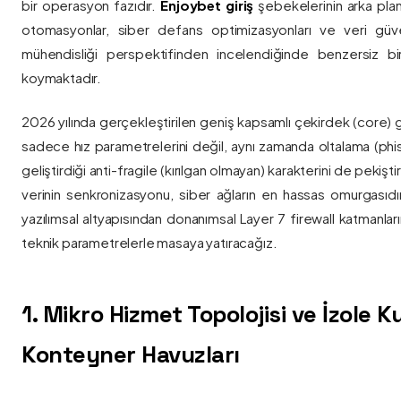
bir operasyon fazıdır.
Enjoybet giriş
şebekelerinin arka pla
otomasyonlar, siber defans optimizasyonları ve veri güvenl
mühendisliği perspektifinden incelendiğinde benzersiz bi
koymaktadır.
2026 yılında gerçekleştirilen geniş kapsamlı çekirdek (core) 
sadece hız parametrelerini değil, aynı zamanda oltalama (phis
geliştirdiği anti-fragile (kırılgan olmayan) karakterini de pekişti
verinin senkronizasyonu, siber ağların en hassas omurgasıdı
yazılımsal altyapısından donanımsal Layer 7 firewall katmanla
teknik parametrelerle masaya yatıracağız.
1. Mikro Hizmet Topolojisi ve İzole 
Konteyner Havuzları