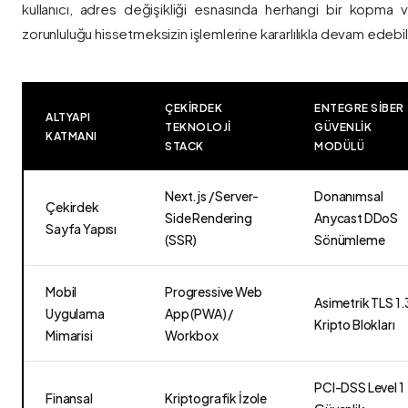
kullanıcı, adres değişikliği esnasında herhangi bir kopma
zorunluluğu hissetmeksizin işlemlerine kararlılıkla devam edebili
ÇEKIRDEK
ENTEGRE SIBER
ALTYAPI
TEKNOLOJI
GÜVENLIK
KATMANI
STACK
MODÜLÜ
Next.js / Server-
Donanımsal
Çekirdek
Side Rendering
Anycast DDoS
Sayfa Yapısı
(SSR)
Sönümleme
Mobil
Progressive Web
Asimetrik TLS 1.
Uygulama
App (PWA) /
Kripto Blokları
Mimarisi
Workbox
PCI-DSS Level 1
Finansal
Kriptografik İzole