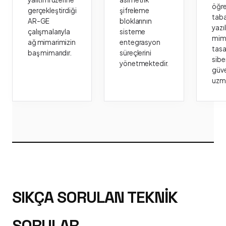
öğr
gerçekleştirdiği
şifreleme
taba
AR-GE
bloklarının
yazı
çalışmalarıyla
sisteme
mima
ağ mimarimizin
entegrasyon
tasa
baş mimarıdır.
süreçlerini
sibe
yönetmektedir.
güve
uzm
SIKÇA SORULAN TEKNIK
SORULAR